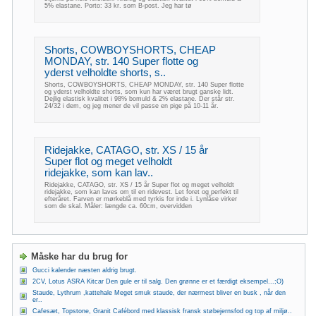
5% elastane. Porto: 33 kr. som B-post. Jeg har tø
Shorts, COWBOYSHORTS, CHEAP
MONDAY, str. 140 Super flotte og
yderst velholdte shorts, s..
Shorts, COWBOYSHORTS, CHEAP MONDAY, str. 140 Super flotte
og yderst velholdte shorts, som kun har været brugt ganske lidt.
Dejlig elastisk kvalitet i 98% bomuld & 2% elastane. Der står str.
24/32 i dem, og jeg mener de vil passe en pige på 10-11 år.
Ridejakke, CATAGO, str. XS / 15 år
Super flot og meget velholdt
ridejakke, som kan lav..
Ridejakke, CATAGO, str. XS / 15 år Super flot og meget velholdt
ridejakke, som kan laves om til en ridevest. Let foret og perfekt til
efteråret. Farven er mørkeblå med tyrkis for inde i. Lynlåse virker
som de skal. Måler: længde ca. 60cm, overvidden
Måske har du brug for
Gucci kalender næsten aldrig brugt.
2CV, Lotus ASRA Kitcar Den gule er til salg. Den grønne er et færdigt eksempel...;O)
Staude, Lythrum ,kattehale Meget smuk staude, der nærmest bliver en busk , når den
er..
Cafesæt, Topstone, Granit Cafébord med klassisk fransk støbejernsfod og top af miljø..