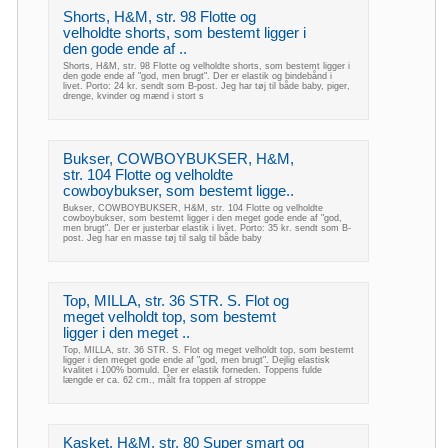
Shorts, H&M, str. 98 Flotte og
velholdte shorts, som bestemt ligger i
den gode ende af ..
Shorts, H&M, str. 98 Flotte og velholdte shorts, som bestemt ligger i
den gode ende af "god, men brugt". Der er elastik og bindebånd i
livet. Porto: 24 kr. sendt som B-post. Jeg har tøj til både baby, piger,
drenge, kvinder og mænd i stort s
Bukser, COWBOYBUKSER, H&M,
str. 104 Flotte og velholdte
cowboybukser, som bestemt ligge..
Bukser, COWBOYBUKSER, H&M, str. 104 Flotte og velholdte
cowboybukser, som bestemt ligger i den meget gode ende af "god,
men brugt". Der er justerbar elastik i livet. Porto: 35 kr. sendt som B-
post. Jeg har en masse tøj til salg til både baby
Top, MILLA, str. 36 STR. S. Flot og
meget velholdt top, som bestemt
ligger i den meget ..
Top, MILLA, str. 36 STR. S. Flot og meget velholdt top, som bestemt
ligger i den meget gode ende af "god, men brugt". Dejlig elastisk
kvalitet i 100% bomuld. Der er elastik forneden. Toppens fulde
længde er ca. 62 cm., målt fra toppen af stroppe
Kasket, H&M, str. 80 Super smart og