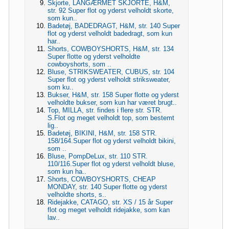
Skjorte, LANGÆRMET SKJORTE, H&M,
str. 92 Super flot og yderst velholdt skorte,
som kun..
Badetøj, BADEDRAGT, H&M, str. 140 Super
flot og yderst velholdt badedragt, som kun
har..
Shorts, COWBOYSHORTS, H&M, str. 134
Super flotte og yderst velholdte
cowboyshorts, som ..
Bluse, STRIKSWEATER, CUBUS, str. 104
Super flot og yderst velholdt striksweater,
som ku..
Bukser, H&M, str. 158 Super flotte og yderst
velholdte bukser, som kun har været brugt..
Top, MILLA, str. findes i flere str. STR.
S.Flot og meget velholdt top, som bestemt
lig..
Badetøj, BIKINI, H&M, str. 158 STR.
158/164.Super flot og yderst velholdt bikini,
som ..
Bluse, PompDeLux, str. 110 STR.
110/116.Super flot og yderst velholdt bluse,
som kun ha..
Shorts, COWBOYSHORTS, CHEAP
MONDAY, str. 140 Super flotte og yderst
velholdte shorts, s..
Ridejakke, CATAGO, str. XS / 15 år Super
flot og meget velholdt ridejakke, som kan
lav..