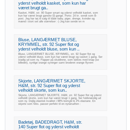
yderst velholdt kasket, som kun har
været brugt ga..
Kasket, H&M, str. 80 Super smart og yderst velholdt kasket, som
kun har været brugt ganske få gange. Porto: 24 kr. sendt som B-
post. Jeg har tøj til salg til både baby, piger, drenge, kvinder og
mænd i stort set alle størrelser :-) Jeg kan sende en m
Bluse, LANGÆRMET BLUSE,
KRYMMEL, str. 92 Super flot og
yderst velholdt bluse, som kun ..
Bluse, LANGÆRMET BLUSE, KRYMMEL, str. 92 Super flot og
yderst velholdt bluse, som kun har været brugt og vasket 1 gang. Ser
stadig ud som ny. Flapper på skuldrene, som lukkes med knap (se
billedet), synlige orange syninger samt broderet orange flyvem
Skjorte, LANGÆRMET SKJORTE,
H&M, str. 92 Super flot og yderst
velholdt skorte, som kun..
Skjorte, LANGÆRMET SKJORTE, H&M, str. 92 Super flot og yderst
velholdt skorte, som kun har været brugt 1 gang. Ser fuldstændig ud
som ny. Dejlig elastisk kvalitet i 98% bomuld & 2% elastane. En
skjorte som feks. passer perfekt til en nytårsaften :
Badetøj, BADEDRAGT, H&M, str.
140 Super flot og yderst velholdt