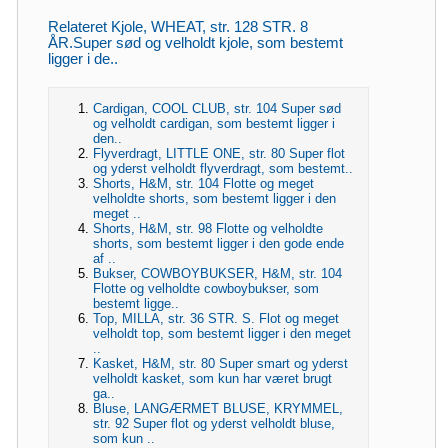
Relateret Kjole, WHEAT, str. 128 STR. 8
ÅR.Super sød og velholdt kjole, som bestemt
ligger i de..
Cardigan, COOL CLUB, str. 104 Super sød
og velholdt cardigan, som bestemt ligger i
den..
Flyverdragt, LITTLE ONE, str. 80 Super flot
og yderst velholdt flyverdragt, som bestemt..
Shorts, H&M, str. 104 Flotte og meget
velholdte shorts, som bestemt ligger i den
meget ..
Shorts, H&M, str. 98 Flotte og velholdte
shorts, som bestemt ligger i den gode ende
af ..
Bukser, COWBOYBUKSER, H&M, str. 104
Flotte og velholdte cowboybukser, som
bestemt ligge..
Top, MILLA, str. 36 STR. S. Flot og meget
velholdt top, som bestemt ligger i den meget
..
Kasket, H&M, str. 80 Super smart og yderst
velholdt kasket, som kun har været brugt
ga..
Bluse, LANGÆRMET BLUSE, KRYMMEL,
str. 92 Super flot og yderst velholdt bluse,
som kun ..