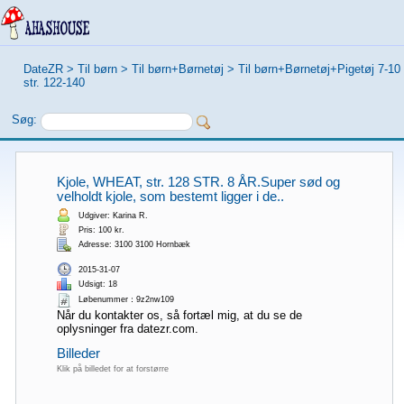
DateZR
>
Til børn
>
Til børn+Børnetøj
>
Til børn+Børnetøj+Pigetøj 7-10 
str. 122-140
Søg:
Kjole, WHEAT, str. 128 STR. 8 ÅR.Super sød og
velholdt kjole, som bestemt ligger i de..
Udgiver: Karina R.
Pris: 100 kr.
Adresse: 3100 3100 Hornbæk
2015-31-07
Udsigt: 18
Løbenummer：9z2nw109
Når du kontakter os, så fortæl mig, at du se de
oplysninger fra datezr.com.
Billeder
Klik på billedet for at forstørre