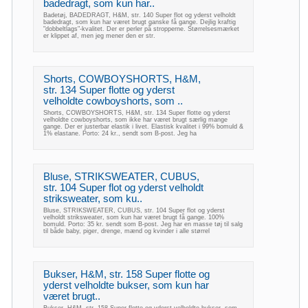
badedragt, som kun har..
Badetøj, BADEDRAGT, H&M, str. 140 Super flot og yderst velholdt
badedragt, som kun har været brugt ganske få gange. Dejlig kraftig
"dobbeltlags"-kvalitet. Der er perler på stropperne. Størrelsesmærket
er klippet af, men jeg mener den er str.
Shorts, COWBOYSHORTS, H&M,
str. 134 Super flotte og yderst
velholdte cowboyshorts, som ..
Shorts, COWBOYSHORTS, H&M, str. 134 Super flotte og yderst
velholdte cowboyshorts, som ikke har været brugt særlig mange
gange. Der er justerbar elastik i livet. Elastisk kvalitet i 99% bomuld &
1% elastane. Porto: 24 kr., sendt som B-post. Jeg ha
Bluse, STRIKSWEATER, CUBUS,
str. 104 Super flot og yderst velholdt
striksweater, som ku..
Bluse, STRIKSWEATER, CUBUS, str. 104 Super flot og yderst
velholdt striksweater, som kun har været brugt få gange. 100%
bomuld. Porto: 35 kr. sendt som B-post. Jeg har en masse tøj til salg
til både baby, piger, drenge, mænd og kvinder i alle størrel
Bukser, H&M, str. 158 Super flotte og
yderst velholdte bukser, som kun har
været brugt..
Bukser, H&M, str. 158 Super flotte og yderst velholdte bukser, som