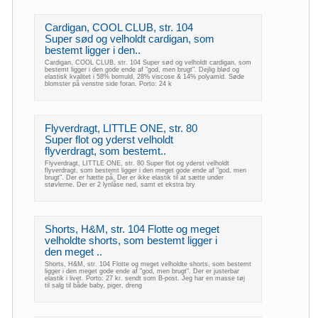
Cardigan, COOL CLUB, str. 104
Super sød og velholdt cardigan, som
bestemt ligger i den..
Cardigan, COOL CLUB, str. 104 Super sød og velholdt cardigan, som
bestemt ligger i den gode ende af "god, men brugt". Dejlig blød og
elastisk kvalitet i 58% bomuld, 28% viscose & 14% polyamid. Søde
blomster på venstre side foran. Porto: 24 k
Flyverdragt, LITTLE ONE, str. 80
Super flot og yderst velholdt
flyverdragt, som bestemt..
Flyverdragt, LITTLE ONE, str. 80 Super flot og yderst velholdt
flyverdragt, som bestemt ligger i den meget gode ende af "god, men
brugt". Der er hætte på. Der er ikke elastik til at sætte under
støvlerne. Der er 2 lynlåse ned, samt et ekstra bry
Shorts, H&M, str. 104 Flotte og meget
velholdte shorts, som bestemt ligger i
den meget ..
Shorts, H&M, str. 104 Flotte og meget velholdte shorts, som bestemt
ligger i den meget gode ende af "god, men brugt". Der er justerbar
elastik i livet. Porto: 27 kr. sendt som B-post. Jeg har en masse tøj
til salg til både baby, piger, dreng