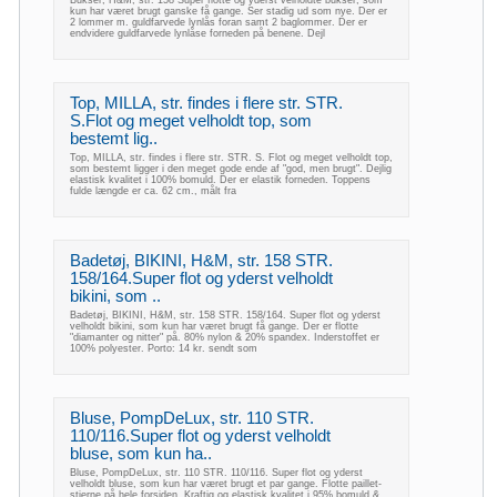
kun har været brugt ganske få gange. Ser stadig ud som nye. Der er
2 lommer m. guldfarvede lynlås foran samt 2 baglommer. Der er
endvidere guldfarvede lynlåse forneden på benene. Dejl
Top, MILLA, str. findes i flere str. STR.
S.Flot og meget velholdt top, som
bestemt lig..
Top, MILLA, str. findes i flere str. STR. S. Flot og meget velholdt top,
som bestemt ligger i den meget gode ende af "god, men brugt". Dejlig
elastisk kvalitet i 100% bomuld. Der er elastik forneden. Toppens
fulde længde er ca. 62 cm., målt fra
Badetøj, BIKINI, H&M, str. 158 STR.
158/164.Super flot og yderst velholdt
bikini, som ..
Badetøj, BIKINI, H&M, str. 158 STR. 158/164. Super flot og yderst
velholdt bikini, som kun har været brugt få gange. Der er flotte
"diamanter og nitter" på. 80% nylon & 20% spandex. Inderstoffet er
100% polyester. Porto: 14 kr. sendt som
Bluse, PompDeLux, str. 110 STR.
110/116.Super flot og yderst velholdt
bluse, som kun ha..
Bluse, PompDeLux, str. 110 STR. 110/116. Super flot og yderst
velholdt bluse, som kun har været brugt et par gange. Flotte paillet-
stjerne på hele forsiden. Kraftig og elastisk kvalitet i 95% bomuld &