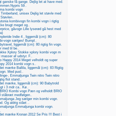
t ganske få gange. Dejlig let at have med.
ammen.Nypris 59..
ma kombi vogn
, Timberland, unisex Dejlig let støvle med
 Støvlen..
onia kombivogn fin kombi vogn i rigtig
kke brugt meget og..
rprice, gåvogn Lille lyserød gå hest med
ra)
leride Indie 4 , liggemål (cm): 80
bi-vogn sælges! Bumpl..
travel, liggemål (cm): 80 rigtig fin vogn.
r med til be..
kke Xplory Stokke xplory kombi vogn m
 masser af udstyr. F..
o Happy 2014 Meget velholdt og super
ppy 2014 kombi vogn s..
t mærke Ballila, liggemål (cm): 83 Rigtig
ogn. Med pusl..
linge-, Emmaljunga Twin nitro Twin nitro
tig flot stand..
et mærke, liggemål (cm): 90 Babytrold
t i 3 mdr ca.. Kø..
o BRIO Kombi vogn Pæn og velholdt BRIO
 ståbræt medfølgen..
maljunga Jeg sælger min kombi vogn.
nd. Og aldrig stået ..
maljunga Emmaljunga kombi vogn.
.
et mærke Kronan 2012 Se Pris !!! Best i