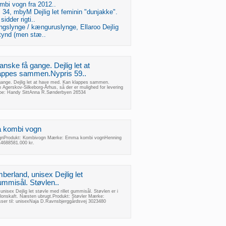
mbi vogn fra 2012..
r. 34, mbyM Dejlig let feminin "dunjakke".
sidder rigti..
ngslynge / kænguruslynge, Ellaroo Dejlig
i tynd (men stæ..
anske få gange. Dejlig let at
appes sammen.Nypris 59..
gange. Dejlig let at have med. Kan klappes sammen.
n Agerskov-Silkeborg-Århus, så der er mulighed for levering
ype: Handy SittAnna R.Sønderbyen 26534
 kombi vogn
nProdukt: Kombivogn Mærke: Emma kombi vognHenning
4688581.000 kr.
imberland, unisex Dejlig let
gummisål. Støvlen..
 unisex Dejlig let støvle med rillet gummisål. Støvlen er i
lonskaft. Næsten ubrugt.Produkt: Støvler Mærke:
sser til: unisexNaja D.Ravnsbjerggårdsvej 3023480