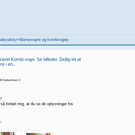
 babyudstyr+Barnevogne og kombivogne
vel Kombi vogn. Se billeder. Dejlig let at
e i en..
660 København V
15
 så fortæl mig, at du se de oplysninger fra
re