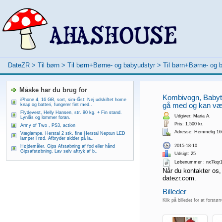
DateZR
>
Til børn
>
Til børn+Børne- og babyudstyr
>
Til børn+Børne- og
Måske har du brug for
Kombivogn, Babytra
iPhone 4, 16 GB, sort, sim-låst: Nej udskiftet home
gå med og kan vær
knap og batteri, fungerer fint med..
Flydevest, Helly Hansen, str. 90 kg. + Fin stand.
Udgiver: Maria A.
Lynlås og lommer foran.
Pris: 1.500 kr.
Army of Two , PS3, action
Adresse: Hemmelig 1
Væglampe, Herstal 2 stk. fine Herstal Neptun LED
lamper i rød. Afbryder sidder på la..
2015-18-10
Højdemåler, Gips Afstøbning af fod eller hånd
Gipsafstøbning. Lav selv aftryk af b..
Udsigt: 25
Løbenummer：nx7kqr
Når du kontakter os,
datezr.com.
Billeder
Klik på billedet for at forstør