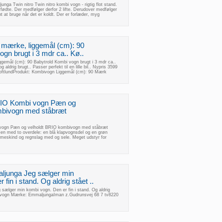
unga Twin nitro Twin nitro kombi vogn - rigtig flot stand.
yfødte. Der medfølger derfor 2 lifte. Derudover medfølger
 at bruge når det er koldt. Der er forlæder, myg
 mærke, liggemål (cm): 90
gn brugt i 3 mdr ca.. Kø..
gemål (cm): 90 Babytrold Kombi vogn brugt i 3 mdr ca..
 aldrig brugt.. Passer perfekt til en lille bil.. Nypris 3599
toftlundProdukt: Kombivogn Liggemål (cm): 90 Mærk
RIO Kombi vogn Pæn og
mbivogn med ståbræt
 vogn Pæn og velholdt BRIO kombivogn med ståbræt
n med to overdele: en blå klapvognsdel og en grøn
mmeskind og regnslag med og sele. Meget udstyr for
junga Jeg sælger min
fin i stand. Og aldrig stået ..
ælger min kombi vogn. Den er fin i stand. Og aldrig
ivogn Mærke: EmmaljungaIman z.Gudrunsvej 68 7 tv8220