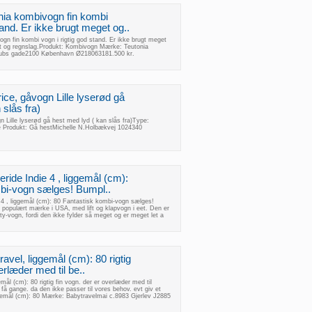
ia kombivogn fin kombi
tand. Er ikke brugt meget og..
n fin kombi vogn i rigtig god stand. Er ikke brugt meget
t og regnslag.Produkt: Kombivogn Mærke: Teutonia
aubs gade2100 København Ø218063181.500 kr.
ice, gåvogn Lille lyserød gå
 slås fra)
n Lille lyserød gå hest med lyd ( kan slås fra)Type:
 Produkt: Gå hestMichelle N.Holbækvej 1024340
ide Indie 4 , liggemål (cm):
bi-vogn sælges! Bumpl..
4 , liggemål (cm): 80 Fantastisk kombi-vogn sælges!
 populært mærke i USA, med lift og klapvogn i eet. Den er
ty-vogn, fordi den ikke fylder så meget og er meget let a
vel, liggemål (cm): 80 rigtig
erlæder med til be..
ål (cm): 80 rigtig fin vogn. der er overlæder med til
få gange. da den ikke passer til vores behov. evt giv et
emål (cm): 80 Mærke: Babytravelmai c.8983 Gjerlev J2885