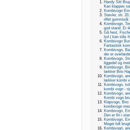
Handy Sitt Brug
Kan klappes s
Kombivogn Em
Støvler, str. 20
rillet gummisål.
Kombivogn, Teut
god stand. Er i
Gå hest, Fische
lyd ( kan slås f
Kombivogn Bump
Fantastisk kom
Kombivogn, Baby
der er overlæde
Kombivogn, Sto
liggedel og med
Kombivogn, Bri
lækker Brio Ha
Kombivogn, ande
lækker kombi v
Kombivogn, tvil
kombi vogn - rig
Kombivogn, and
Kombi vogn brug
Klapvogn, Bri
kombivogn med
Kombivogn, Em
Den er fin i sta
Kombivogn, Em
Meget lidt brugt
Kombivogn, and