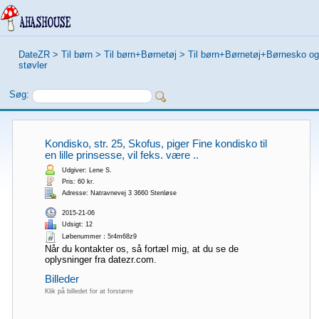
DateZR
>
Til børn
>
Til børn+Børnetøj
>
Til børn+Børnetøj+Børnesko og
støvler
Søg:
Kondisko, str. 25, Skofus, piger Fine kondisko til
en lille prinsesse, vil feks. være ..
Udgiver: Lene S.
Pris: 60 kr.
Adresse: Natravnevej 3 3660 Stenløse
2015-21-06
Udsigt: 12
Løbenummer：5r4m68z9
Når du kontakter os, så fortæl mig, at du se de
oplysninger fra datezr.com.
Billeder
Klik på billedet for at forstørre