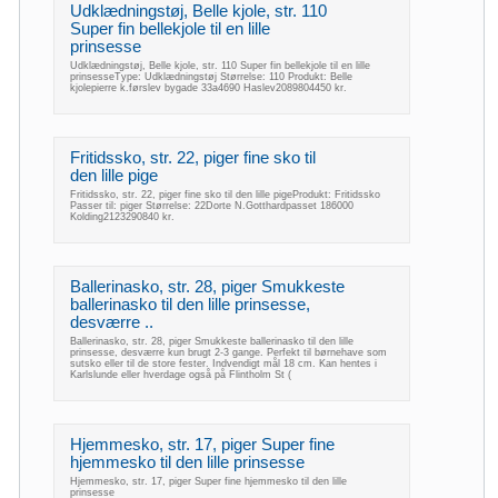
Udklædningstøj, Belle kjole, str. 110
Super fin bellekjole til en lille
prinsesse
Udklædningstøj, Belle kjole, str. 110 Super fin bellekjole til en lille
prinsesseType: Udklædningstøj Størrelse: 110 Produkt: Belle
kjolepierre k.førslev bygade 33a4690 Haslev2089804450 kr.
Fritidssko, str. 22, piger fine sko til
den lille pige
Fritidssko, str. 22, piger fine sko til den lille pigeProdukt: Fritidssko
Passer til: piger Størrelse: 22Dorte N.Gotthardpasset 186000
Kolding2123290840 kr.
Ballerinasko, str. 28, piger Smukkeste
ballerinasko til den lille prinsesse,
desværre ..
Ballerinasko, str. 28, piger Smukkeste ballerinasko til den lille
prinsesse, desværre kun brugt 2-3 gange. Perfekt til børnehave som
sutsko eller til de store fester. Indvendigt mål 18 cm. Kan hentes i
Karlslunde eller hverdage også på Flintholm St (
Hjemmesko, str. 17, piger Super fine
hjemmesko til den lille prinsesse
Hjemmesko, str. 17, piger Super fine hjemmesko til den lille
prinsesse