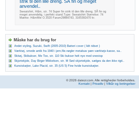
strik til den lille dreng. SÅ fin og meget
anvendel..
Sweatshirt, H&m, str. 74 Super fin strik til den lille dreng. SÅ fin og
meget anvendelig, i perfekt stand.Type: Sweatshirt Størrelse: 74
Mærke: H&mMie O.3520 Farum29884743, 3165392470 kr.
Måske har du brug for
Andet styling, Suzuki, Swift (2005-2010) Batteri cover ( lidt ridset )
Værktøj, smede antik fra 1940 i jern,file.nøgler metalsav pæn værktøjs-kasse, sa..
Skitøj, Skibukser, Me Too, str. 110 Ski bukser helt nye med snestop
Skjortekjole, Day Birger Mikkelsen, str. M Sød skjortekjole, sælges da den ikke rigti..
Kunstskøjter, Lake Placid, str. 35 (US 5) Fine hvide kunstskøjter.
© 2026 datezr.com. Alle rettigheder forbeholdes.
Kontakt
|
Privatliv
|
Vilkår og betingelser