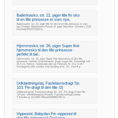
Ballerinasko, str. 22, piger lille fin sko
til en lille prinsesse er som nye.
Ballerinasko, str. 22, piger lille fin sko til en lille prinsesse er som
nye.Produkt: Ballerinasko Passer til: piger Størrelse: 22mette j.3100
Hornbæk3022371540 kr.
Hjemmesko, str. 26, piger Super fine
hjemmesko til den lille prinsesse -
perfekt til bø..
Hjemmesko, str. 26, piger Super fine hjemmesko til den lille
prinsesse - perfekt til børnehaven. Brugt meget lidt. Indvendigt mål
16,5 cm Hentes i Karlslunde eller på Flintholm St. (Ca. 8-16 i
hverdagene) eller sendes mod betaling af kr. 32,- med B p
Udklædningstøj, Fastelavnsdragt Str.
103. Fin dragt til den lille :0)
Udklædningstøj, Fastelavnsdragt Str. 103. Fin dragt til den lille
:0)Type: Udklædningstøj Produkt: FastelavnsdragtClaudia
T.Smedievej 1413400 Hillerød2098802350 kr.
Vippestol, Babydan Fin vippestol til
den lille prinsesse! God men