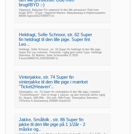
brugt!BYD :-)
Vippestol, Babydan Fin vippestol til den lille prinsesse! God men
brugt! BYD :-)Type: Vippestol Mærke: Babydananja b.Hejlskovparken
86040 Egtved3137085875 kr.
Heldragt, Sofie Schnoor, str. 62 Super
fin heldragt til den lille pige. Super fint
Leo ..
Heldragt, Sofie Schnoor, str. 62 Super fin heldragt til den lille pige.
Super fint Leo mønster. Fremstår i rigtig god stand.Type: Heldragt
Størrelse: 62 Mærke: Sofie SchnoorMie O.3520
Farum29884743,3165392490 kr.
Vinterjakke, str. 74 Super fin
vinterjakke til den lille pige i mærket
"Ticket2Heaven"..
Vinterjakke, str. 74 Super fin vinterjakke til den lille pige i mærket
"Ticket2Heaven". Den er brugt 1 sæson, og den fremstår derfor rigtig
fin. Nypris: 699,00kr - Din pris: 60krType: Vinterjakke Størrelse:
74Terese K.Kastanievej 204690 Haslev25
Jakke, Småfolk , str. 86 Super fin
jakke til den lille pige på 1 1/2år - 2
måske og..