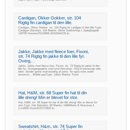
Cardigan, Okker Gokker, str. 104
Rigtig fin cardigan til den lille.
Cardigan, Okker Gokker, str. 104 Rigtig fin cardigan til den lille.Type:
Cardigan Størrelse: 104 Mærke: Okker GokkerAnja L.Spægbogade
148700 Horsens25116969,42418344150 kr.
Jakke, Jakke med fleece foer, Fixoni,
str. 74 Rigtig fin jakke til den lille fyr.
Overg..
Jakke, Jakke med fleece foer, Fixoni, str. 74 Rigtig fin jakke til den
lille fyr. Overgangsjakke med tynd fleecefoer. God til barnevogn eller
bilen. Sender gerne mod betaling af porto. Se også mine andre
annoncer... Mobile payType: Jakke Mærke: Fixon
Hat, H&M, str. 68 Super fin hat til din
lille dreng! Min er blevet for stor.
Hat, H&M, str. 68 Super fin hat til din lille dreng! Min er blevet for
stor.Type: Hat Størrelse: 68 Mærke: H&MMette B.Akacievej 4,
2.tv2830 Virum4237272920 kr.
Sweatshirt, H&m, str. 74 Super fin