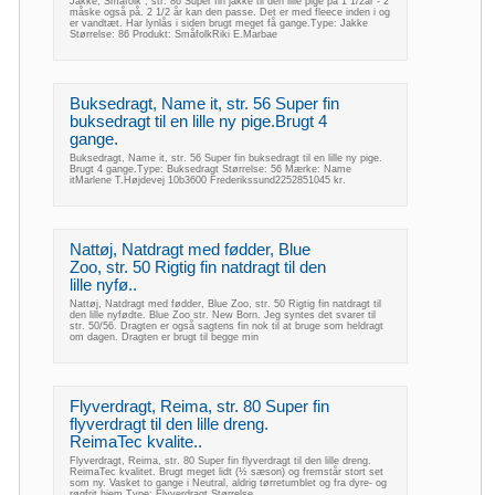
Jakke, Småfolk , str. 86 Super fin jakke til den lille pige på 1 1/2år - 2
måske også på. 2 1/2 år kan den passe. Det er med fleece inden i og
er vandtæt. Har lynlås i siden brugt meget få gange.Type: Jakke
Størrelse: 86 Produkt: SmåfolkRiki E.Marbae
Buksedragt, Name it, str. 56 Super fin
buksedragt til en lille ny pige.Brugt 4
gange.
Buksedragt, Name it, str. 56 Super fin buksedragt til en lille ny pige.
Brugt 4 gange.Type: Buksedragt Størrelse: 56 Mærke: Name
itMarlene T.Højdevej 10b3600 Frederikssund2252851045 kr.
Nattøj, Natdragt med fødder, Blue
Zoo, str. 50 Rigtig fin natdragt til den
lille nyfø..
Nattøj, Natdragt med fødder, Blue Zoo, str. 50 Rigtig fin natdragt til
den lille nyfødte. Blue Zoo str. New Born. Jeg syntes det svarer til
str. 50/56. Dragten er også sagtens fin nok til at bruge som heldragt
om dagen. Dragten er brugt til begge min
Flyverdragt, Reima, str. 80 Super fin
flyverdragt til den lille dreng.
ReimaTec kvalite..
Flyverdragt, Reima, str. 80 Super fin flyverdragt til den lille dreng.
ReimaTec kvalitet. Brugt meget lidt (½ sæson) og fremstår stort set
som ny. Vasket to gange i Neutral, aldrig tørretumblet og fra dyre- og
røgfrit hjem.Type: Flyverdragt Størrelse