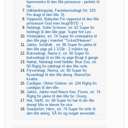
hjemmesko til den lille prinsesse - perfekt til
bø..
Udklædningstøj, Fastelavnsdragt Str. 103.
Fin dragt til den lille :0)
Vippestol, Babydan Fin vippestol til den lille
prinsesse! God men brugt!BYD :-)
Heldragt, Sofie Schnoor, str. 62 Super fin
heldragt til den lille pige. Super fint Leo ..
Vinterjakke, str. 74 Super fin vinterjakke til
den lille pige i mærket "Ticket2Heaven"..
Jakke, Småfolk , str. 86 Super fin jakke til
den lille pige på 1 1/2år - 2 måske og..
Buksedragt, Name it, str. 56 Super fin
buksedragt til en lille ny pige.Brugt 4 gange.
Nattøj, Natdragt med fødder, Blue Zoo, str.
50 Rigtig fin natdragt til den lille nyfø..
Flyverdragt, Reima, str. 80 Super fin
flyverdragt til den lille dreng. ReimaTec
kvalite..
Cardigan, Okker Gokker, str. 104 Rigtig fin
cardigan til den lille.
Jakke, Jakke med fleece foer, Fixoni, str. 74
Rigtig fin jakke til den lille fyr. Overg..
Hat, H&M, str. 68 Super fin hat til din lille
dreng! Min er blevet for stor.
Sweatshirt, H&m, str. 74 Super fin strik til
den lille dreng. SÅ fin og meget anvendel..