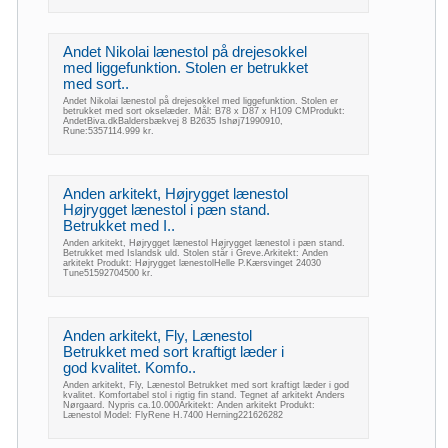
Andet Nikolai lænestol på drejesokkel
med liggefunktion. Stolen er betrukket
med sort..
Andet Nikolai lænestol på drejesokkel med liggefunktion. Stolen er
betrukket med sort okselæder. Mål: B78 x D87 x H109 CMProdukt:
AndetBiva.dkBaldersbækvej 8 B2635 Ishøj71990910,
Rune:5357114.999 kr.
Anden arkitekt, Højrygget lænestol
Højrygget lænestol i pæn stand.
Betrukket med I..
Anden arkitekt, Højrygget lænestol Højrygget lænestol i pæn stand.
Betrukket med Islandsk uld. Stolen står i Greve.Arkitekt: Anden
arkitekt Produkt: Højrygget lænestolHelle P.Kærsvinget 24030
Tune51592704500 kr.
Anden arkitekt, Fly, Lænestol
Betrukket med sort kraftigt læder i
god kvalitet. Komfo..
Anden arkitekt, Fly, Lænestol Betrukket med sort kraftigt læder i god
kvalitet. Komfortabel stol i rigtig fin stand. Tegnet af arkitekt Anders
Nørgaard. Nypris ca.10.000Arkitekt: Anden arkitekt Produkt:
Lænestol Model: FlyRene H.7400 Herning221626282