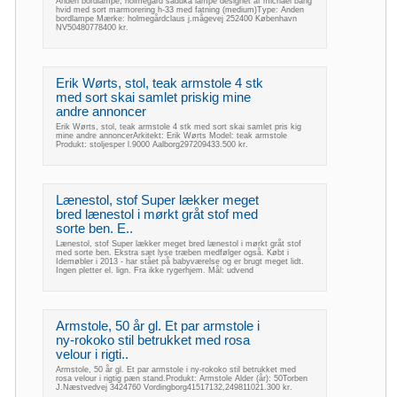
Anden bordlampe, holmegård saduka lampe designet af michael bang
hvid med sort marmorering h-33 med fatning (medium)Type: Anden
bordlampe Mærke: holmegårdclaus j.mågevej 252400 København
NV50480778400 kr.
Erik Wørts, stol, teak armstole 4 stk
med sort skai samlet priskig mine
andre annoncer
Erik Wørts, stol, teak armstole 4 stk med sort skai samlet pris kig
mine andre annoncerArkitekt: Erik Wørts Model: teak armstole
Produkt: stoljesper l.9000 Aalborg297209433.500 kr.
Lænestol, stof Super lækker meget
bred lænestol i mørkt gråt stof med
sorte ben. E..
Lænestol, stof Super lækker meget bred lænestol i mørkt gråt stof
med sorte ben. Ekstra sæt lyse træben medfølger også. Købt i
Idemøbler i 2013 - har stået på babyværelse og er brugt meget lidt.
Ingen pletter el. lign. Fra ikke rygerhjem. Mål: udvend
Armstole, 50 år gl. Et par armstole i
ny-rokoko stil betrukket med rosa
velour i rigti..
Armstole, 50 år gl. Et par armstole i ny-rokoko stil betrukket med
rosa velour i rigtig pæn stand.Produkt: Armstole Alder (år): 50Torben
J.Næstvedvej 3424760 Vordingborg41517132,249811021.300 kr.