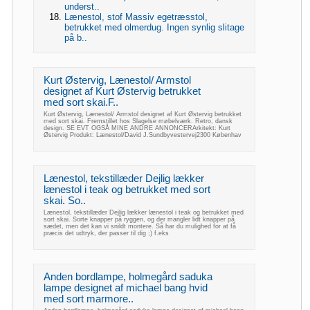
underst..
Lænestol, stof Massiv egetræsstol,
betrukket med olmerdug. Ingen synlig slitage
på b..
Kurt Østervig, Lænestol/ Armstol
designet af Kurt Østervig betrukket
med sort skai.F..
Kurt Østervig, Lænestol/ Armstol designet af Kurt Østervig betrukket
med sort skai. Fremstillet hos Slagelse møbelværk. Retro, dansk
design. SE EVT OGSÅ MINE ANDRE ANNONCERArkitekt: Kurt
Østervig Produkt: Lænestol/David J.Sundbyvestervej2300 Københav
Lænestol, tekstillæder Dejlig lækker
lænestol i teak og betrukket med sort
skai. So..
Lænestol, tekstillæder Dejlig lækker lænestol i teak og betrukket med
sort skai. Sorte knapper på ryggen, og der mangler lidt knapper på
sædet, men det kan vi snildt montere. Så har du mulighed for at få
præcis det udtryk, der passer til dig ;) f.eks
Anden bordlampe, holmegård saduka
lampe designet af michael bang hvid
med sort marmore..