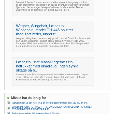
Lænestol, læder Dette er en stol med et elegant design og komfort,
er det ergonomisk designet til at passe eventuelle familiemedlemmer i
hjemmet, det er meget hensynsfuld over for dem ældre. Den er
udstyret med en elektrisk løft og tilt system, der s
Wegner, Wingchair, Lænestol
Wingchair', model CH-445 polstret
med sort læder, underst..
Wegner, Wingchair, Lænestol Wingchair', model CH-445 polstret med
sort læder, understel i poleret stål af Hans J. Wegner 1914-2007,
formgivet 1960, fremstillet hos Carl Hansen & Søn. Udstillingsmodel.
Fremstår derfor med minimale brugsspor.Arkitekt:
Lænestol, stof Massiv egetræsstol,
betrukket med olmerdug. Ingen synlig
slitage på b..
Lænestol, stof Massiv egetræsstol, betrukket med olmerdug. Ingen
synlig slitage på betrækketProdukt: Lænestol Materiale: stofJens
K.Almtoftvej 23 E8620 Kjellerup29926974200 kr.
Måske har du brug for
tagrygninger 16 stk nye 37,5 gr. mokka tagrygninger pris 150 kr. pr. stk.
Skrivebord, GRATIS FRAGT H. C. ANDERSEN SKRIVEBORD I AFSYRET
FYRRETRÆDET FREMSTÅR PÆ..
Andre reservedele, Midterkonsollen til Skoda