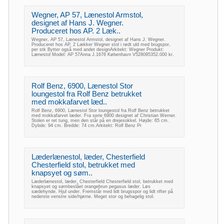
Wegner, AP 57, Lænestol Armstol,
designet af Hans J. Wegner.
Produceret hos AP. 2 Læk..
Wegner, AP 57, Lænestol Armstol, designet af Hans J. Wegner.
Produceret hos AP. 2 Lækker Wegner stol i rødt uld med brugspor,
per stk Bytter også med andet designArkitekt: Wegner Produkt:
Lænestol Model: AP 57Anna J.1676 København V528095352.000 kr.
Rolf Benz, 6900, Lænestol Stor
loungestol fra Rolf Benz betrukket
med mokkafarvet læd..
Rolf Benz, 6900, Lænestol Stor loungestol fra Rolf Benz betrukket
med mokkafarvet læder. Fra serie 6900 designet af Christian Werner.
Stolen er ret tung, men den står på en drejesokkel. Højde: 65 cm.
Dybde: 94 cm. Bredde: 74 cm.Arkitekt: Rolf Benz Pr
Læderlænestol, læder, Chesterfield
Chesterfield stol, betrukket med
knapsyet og søm..
Læderlænestol, læder, Chesterfield Chesterfield stol, betrukket med
knapsyet og sømbeslået orangebrun pegasus læder. Løs
sædehynde. Hjul under. Fremstår med lidt brugsspor og lidt rifter på
nederste venstre side/hjørne. Meget stor og behagelig stol.