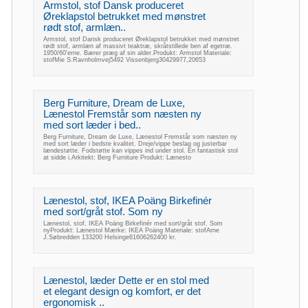
Armstol, stof Dansk produceret
Øreklapstol betrukket med mønstret
rødt stof, armlæn..
Armstol, stof Dansk produceret Øreklapstol betrukket med mønstret
rødt stof, armlæn af massivt teaktræ, skråtstillede ben af egetræ.
1950/60'erne. Bærer præg af sin alder.Produkt: Armstol Materiale:
stofMie S.Ravnholmvej5492 Vissenbjerg30429977,20653
Berg Furniture, Dream de Luxe,
Lænestol Fremstår som næsten ny
med sort læder i bed..
Berg Furniture, Dream de Luxe, Lænestol Fremstår som næsten ny
med sort læder i bedste kvalitet. Dreje/vippe beslag og justerbar
lændestøtte. Fodstøtte kan vippes ind under stol. En fantastisk stol
at sidde i.Arkitekt: Berg Furniture Produkt: Lænesto
Lænestol, stof, IKEA Poäng Birkefinér
med sort/gråt stof. Som ny
Lænestol, stof, IKEA Poäng Birkefinér med sort/gråt stof. Som
nyProdukt: Lænestol Mærke: IKEA Poäng Materiale: stofArne
J.Søbredden 133200 Helsinge61606262400 kr.
Lænestol, læder Dette er en stol med
et elegant design og komfort, er det
ergonomisk ..