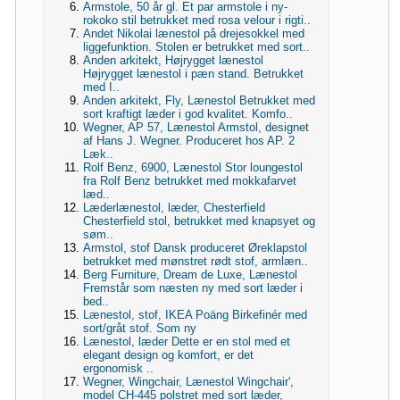
Armstole, 50 år gl. Et par armstole i ny-
rokoko stil betrukket med rosa velour i rigti..
Andet Nikolai lænestol på drejesokkel med
liggefunktion. Stolen er betrukket med sort..
Anden arkitekt, Højrygget lænestol
Højrygget lænestol i pæn stand. Betrukket
med I..
Anden arkitekt, Fly, Lænestol Betrukket med
sort kraftigt læder i god kvalitet. Komfo..
Wegner, AP 57, Lænestol Armstol, designet
af Hans J. Wegner. Produceret hos AP. 2
Læk..
Rolf Benz, 6900, Lænestol Stor loungestol
fra Rolf Benz betrukket med mokkafarvet
læd..
Læderlænestol, læder, Chesterfield
Chesterfield stol, betrukket med knapsyet og
søm..
Armstol, stof Dansk produceret Øreklapstol
betrukket med mønstret rødt stof, armlæn..
Berg Furniture, Dream de Luxe, Lænestol
Fremstår som næsten ny med sort læder i
bed..
Lænestol, stof, IKEA Poäng Birkefinér med
sort/gråt stof. Som ny
Lænestol, læder Dette er en stol med et
elegant design og komfort, er det
ergonomisk ..
Wegner, Wingchair, Lænestol Wingchair',
model CH-445 polstret med sort læder,