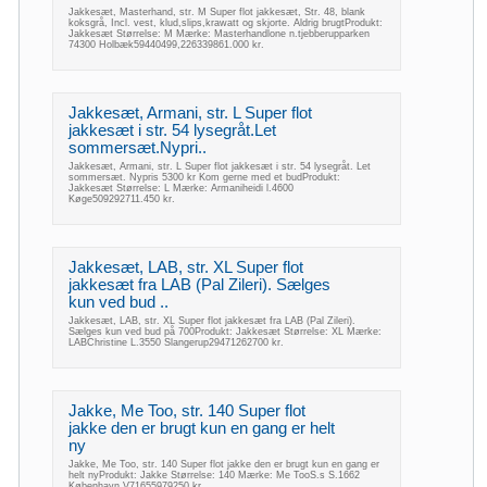
Jakkesæt, Masterhand, str. M Super flot jakkesæt, Str. 48, blank
koksgrå, Incl. vest, klud,slips,krawatt og skjorte. Aldrig brugtProdukt:
Jakkesæt Størrelse: M Mærke: Masterhandlone n.tjebberupparken
74300 Holbæk59440499,226339861.000 kr.
Jakkesæt, Armani, str. L Super flot
jakkesæt i str. 54 lysegråt.Let
sommersæt.Nypri..
Jakkesæt, Armani, str. L Super flot jakkesæt i str. 54 lysegråt. Let
sommersæt. Nypris 5300 kr Kom gerne med et budProdukt:
Jakkesæt Størrelse: L Mærke: Armaniheidi l.4600
Køge509292711.450 kr.
Jakkesæt, LAB, str. XL Super flot
jakkesæt fra LAB (Pal Zileri). Sælges
kun ved bud ..
Jakkesæt, LAB, str. XL Super flot jakkesæt fra LAB (Pal Zileri).
Sælges kun ved bud på 700Produkt: Jakkesæt Størrelse: XL Mærke:
LABChristine L.3550 Slangerup29471262700 kr.
Jakke, Me Too, str. 140 Super flot
jakke den er brugt kun en gang er helt
ny
Jakke, Me Too, str. 140 Super flot jakke den er brugt kun en gang er
helt nyProdukt: Jakke Størrelse: 140 Mærke: Me TooS.s S.1662
København V71655979250 kr.