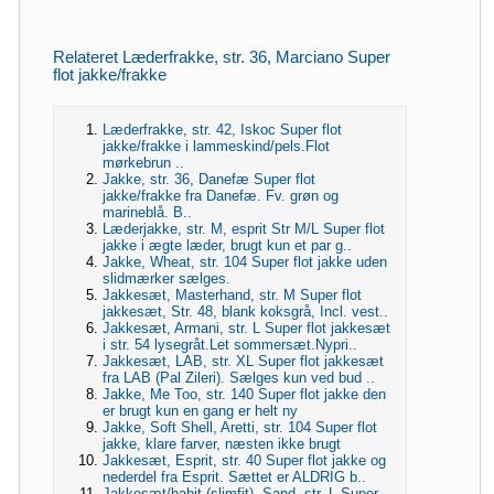
Relateret Læderfrakke, str. 36, Marciano Super
flot jakke/frakke
Læderfrakke, str. 42, Iskoc Super flot
jakke/frakke i lammeskind/pels.Flot
mørkebrun ..
Jakke, str. 36, Danefæ Super flot
jakke/frakke fra Danefæ. Fv. grøn og
marineblå. B..
Læderjakke, str. M, esprit Str M/L Super flot
jakke i ægte læder, brugt kun et par g..
Jakke, Wheat, str. 104 Super flot jakke uden
slidmærker sælges.
Jakkesæt, Masterhand, str. M Super flot
jakkesæt, Str. 48, blank koksgrå, Incl. vest..
Jakkesæt, Armani, str. L Super flot jakkesæt
i str. 54 lysegråt.Let sommersæt.Nypri..
Jakkesæt, LAB, str. XL Super flot jakkesæt
fra LAB (Pal Zileri). Sælges kun ved bud ..
Jakke, Me Too, str. 140 Super flot jakke den
er brugt kun en gang er helt ny
Jakke, Soft Shell, Aretti, str. 104 Super flot
jakke, klare farver, næsten ikke brugt
Jakkesæt, Esprit, str. 40 Super flot jakke og
nederdel fra Esprit. Sættet er ALDRIG b..
Jakkesæt/habit (slimfit), Sand, str. L Super