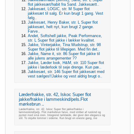
flot jakkesæt/habit fra Sand. Jakkesætt..
Jakkesæt, LOGIC, str. M Super flot
jakkesæt til salg. Er kun brugt 1 gang. Vest
følg..
Jakkesæt, Henry Baker, str. L Super flot
jakkesæt, helt nyt, kun brugt 2 gange.
Farve..
Andet, Softshell jakke, Peak Performance,
str. L Super flot jakke i lækker kvalitet.
Jakke, Vinterjakke, Tina Wudstrup, str. 98
Super flot jakke til lillepigen. Med fin det..
Jakke, Name it, str. 86 Super flot jakke til
alle julens arrangementer ??
Jakke, Læder look, H&M, str. 110 Super flot
jakke i læderlook til seje drenge. Kun pæ..
Jakkesæt, str. 146 Super flot jakkesæt med
vest sælges!!Jakke og vest aldrig brugt o..
Læderfrakke, str. 42, Iskoc Super flot
jakke/frakke i lammeskind/pels.Flot
mørkebrun ..
Læderfrakke, str. 42, Iskoc Super flot jakke/frakke i
lammeskind/pels. Flot mørkebrun farve, med striber af ruskind og
pyntet med små sten. Integreret tørklæde, der giver den elegance og
stil. To skjulte lommer i siderne. Kun brugt en eneste gang, me