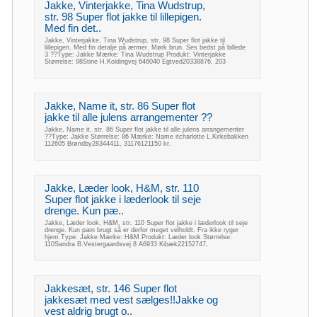
Jakke, Vinterjakke, Tina Wudstrup,
str. 98 Super flot jakke til lillepigen.
Med fin det..
Jakke, Vinterjakke, Tina Wudstrup, str. 98 Super flot jakke til
lillepigen. Med fin detalje på ærmer. Mørk brun. Ses bedst på billede
3 ??Type: Jakke Mærke: Tina Wudstrup Produkt: Vinterjakke
Størrelse: 98Stine H.Koldingvej 646040 Egtved20338876, 203
Jakke, Name it, str. 86 Super flot
jakke til alle julens arrangementer ??
Jakke, Name it, str. 86 Super flot jakke til alle julens arrangementer
??Type: Jakke Størrelse: 86 Mærke: Name itcharlotte L.Kirkebakken
112605 Brøndby28344411, 31176121150 kr.
Jakke, Læder look, H&M, str. 110
Super flot jakke i læderlook til seje
drenge. Kun pæ..
Jakke, Læder look, H&M, str. 110 Super flot jakke i læderlook til seje
drenge. Kun pæn brugt så er derfor meget velholdt. Fra ikke ryger
hjem.Type: Jakke Mærke: H&M Produkt: Læder look Størrelse:
110Sandra B.Vestergaardsvej 8 A6933 Kibæk22152747,
Jakkesæt, str. 146 Super flot
jakkesæt med vest sælges!!Jakke og
vest aldrig brugt o..