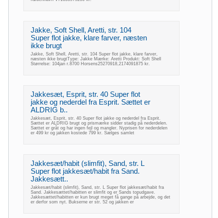
Jakke, Soft Shell, Aretti, str. 104
Super flot jakke, klare farver, næsten
ikke brugt
Jakke, Soft Shell, Aretti, str. 104 Super flot jakke, klare farver,
næsten ikke brugtType: Jakke Mærke: Aretti Produkt: Soft Shell
Størrelse: 104jan r.8700 Horsens25270918,2174091875 kr.
Jakkesæt, Esprit, str. 40 Super flot
jakke og nederdel fra Esprit. Sættet er
ALDRIG b..
Jakkesæt, Esprit, str. 40 Super flot jakke og nederdel fra Esprit.
Sættet er ALDRIG brugt og prismærke sidder stadig på nederdelen.
Sættet er gråt og har ingen fejl og mangler. Nyprisen for nederdelen
er 499 kr og jakken kostede 799 kr. Sælges samlet
Jakkesæt/habit (slimfit), Sand, str. L
Super flot jakkesæt/habit fra Sand.
Jakkesætt..
Jakkesæt/habit (slimfit), Sand, str. L Super flot jakkesæt/habit fra
Sand. Jakkesættet/habitten er slimfit og er Sands topudgave.
Jakkesættet/habitten er kun brugt meget få gange på arbejde, og det
er derfor som nyt. Bukserne er str. 52 og jakken er