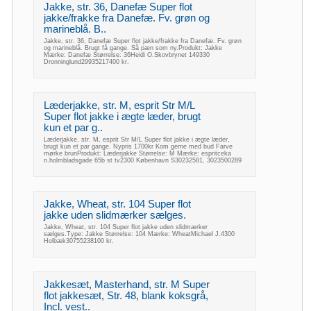
Jakke, str. 36, Danefæ Super flot
jakke/frakke fra Danefæ. Fv. grøn og
marineblå. B..
Jakke, str. 36, Danefæ Super flot jakke/frakke fra Danefæ. Fv. grøn
og marineblå. Brugt få gange. Så pæn som ny.Produkt: Jakke
Mærke: Danefæ Størrelse: 36Heidi O.Skovbrynet 149330
Dronninglund29935217400 kr.
Læderjakke, str. M, esprit Str M/L
Super flot jakke i ægte læder, brugt
kun et par g..
Læderjakke, str. M, esprit Str M/L Super flot jakke i ægte læder,
brugt kun et par gange. Nypris 1700kr Kom gerne med bud Farve
mørke brunProdukt: Læderjakke Størrelse: M Mærke: espritceka
n.holmbladsgade 65b st tv2300 København S30232581, 3023500289
Jakke, Wheat, str. 104 Super flot
jakke uden slidmærker sælges.
Jakke, Wheat, str. 104 Super flot jakke uden slidmærker
sælges.Type: Jakke Størrelse: 104 Mærke: WheatMichael J.4300
Holbæk30755238100 kr.
Jakkesæt, Masterhand, str. M Super
flot jakkesæt, Str. 48, blank koksgrå,
Incl. vest..