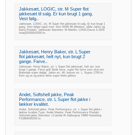
Jakkesæt, LOGIC, str. M Super flot
jakkesæt til salg. Er kun brugt 1 gang.
Vest følg..
Jakkesæt, LOGIC, str. M Super flot jakkesæt til salg. Er kun brugt 1
gang. Vest følger også med. Size 50/85 86 (Medium, både Jakke og
buks).Produkt: Jakkesæt Størrelse: M Mærke: LOGICDavut A.2635
Ishøj26350043350 kr.
Jakkesæt, Henry Baker, str. L Super
flot jakkesæt, helt nyt, kun brugt 2
gange. Farve..
Jakkesæt, Henry Baker, str. L Super flot jakkesæt, helt nyt, kun
brugt 2 gange. Farve grå/ fløde farve, super flot farve som skal ses.
Materiale super dejligt. Jakke str. 46, bukser str. L. Nypris 1700 kr.
Kom og se og prøve dette super flotte jakkes
Andet, Softshell jakke, Peak
Performance, str. L Super flot jakke i
lækker kvalitet.
Andet, Softshell jakke, Peak Performance, str. L Super flot jakke i
lækker kvalitet.Type: Andet Mærke: Peak Performance Produkt:
Softshell jakke Størrelse: LCamilla W.Aalborgvej 74800 Nykøbing
F22864030250 kr.