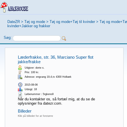
DateZR
>
Tøj og mode
>
Tøj og mode+Tøj til kvinder
>
Tøj og mode+Tøj 
kvinder+Jakker og frakker
Søg:
Læderfrakke, str. 36, Marciano Super flot
jakke/frakke
Udgiver: dorte s.
Pris: 100 kr.
Adresse: engvang 19,4,tv 4300 Holbæk
2015-08-06
Udsigt: 18
Løbenummer：5rgkeno9
Når du kontakter os, så fortæl mig, at du se de
oplysninger fra datezr.com.
Billeder
Klik på billedet for at forstørre