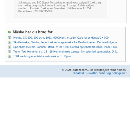
Jakkesæt, str. 146 Super flot jakkesæt med vest sælges!! Jakke og
vest aldrig brugt og bukserne kun brugt 2 gange. 3 dele sølges
samlet....Produkt: Jakkesæt Størrelse: 146Henriette A.1359
København K20149971500 kr.
Måske har du brug for
Honda, CX 500, 500 ccm, 1981, 99000 km, m.afgift Cafe racer Honda CX 500
Skuldertaske, Gardini, læder Lækker mappetaske fra Gardini i læder. Der medfølger e..
Spisebord m/stole, Laminat, Bolia, b: 90 l: 160 Corona spisebord fra Bolia. Plade I hvi..
Trøje, Tøj, Hummel, str. 14 - 16 Hummel-trøje sælges. Ny uden fejl og mangler. Grå..
1001 nacht og orientalske natmusik nr 1 , Bjørn
© 2026 datezr.com. Alle rettigheder forbeholdes.
Kontakt
|
Privatliv
|
Vilkår og betingelser