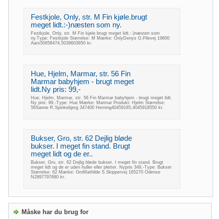
Festkjole, Only, str. M Fin kjøle.brugt
meget lidt.:-)næsten som ny.
Festkjole, Only, str. M Fin kjøle.brugt meget lidt.:-)næsten som
ny.Type: Festkjole Størrelse: M Mærke: OnlyDenys G.Pilevej 19600
Aars50658474,5039603650 kr.
Hue, Hjelm, Marmar, str. 56 Fin
Marmar babyhjem - brugt meget
lidt.Ny pris: 99,-
Hue, Hjelm, Marmar, str. 56 Fin Marmar babyhjem - brugt meget lidt.
Ny pris: 99,-Type: Hue Mærke: Marmar Produkt: Hjelm Størrelse:
56Sanne R.Spinkebjerg 347400 Herning40459185,4045918550 kr.
Bukser, Gro, str. 62 Dejlig bløde
bukser. I meget fin stand. Brugt
meget lidt og de er..
Bukser, Gro, str. 62 Dejlig bløde bukser. I meget fin stand. Brugt
meget lidt og de er uden huller eller pletter. Nypris 349,-Type: Bukser
Størrelse: 62 Mærke: GroMathilde S.Skippervej 165270 Odense
N2897797680 kr.
Måske har du brug for