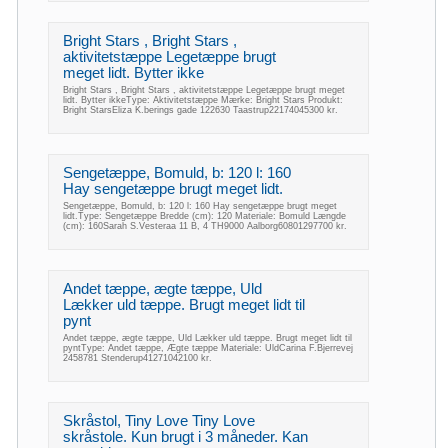
Bright Stars , Bright Stars ,
aktivitetstæppe Legetæppe brugt
meget lidt. Bytter ikke
Bright Stars , Bright Stars , aktivitetstæppe Legetæppe brugt meget
lidt. Bytter ikkeType: Aktivitetstæppe Mærke: Bright Stars Produkt:
Bright StarsEliza K.berings gade 122630 Taastrup22174045300 kr.
Sengetæppe, Bomuld, b: 120 l: 160
Hay sengetæppe brugt meget lidt.
Sengetæppe, Bomuld, b: 120 l: 160 Hay sengetæppe brugt meget
lidt.Type: Sengetæppe Bredde (cm): 120 Materiale: Bomuld Længde
(cm): 160Sarah S.Vesteraa 11 B, 4 TH9000 Aalborg60801297700 kr.
Andet tæppe, ægte tæppe, Uld
Lækker uld tæppe. Brugt meget lidt til
pynt
Andet tæppe, ægte tæppe, Uld Lækker uld tæppe. Brugt meget lidt til
pyntType: Andet tæppe, Ægte tæppe Materiale: UldCarina F.Bjerrevej
2458781 Stenderup41271042100 kr.
Skråstol, Tiny Love Tiny Love
skråstole. Kun brugt i 3 måneder. Kan