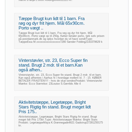
Name itTanja L.6000 Kolding6068012125 kr.
Tæppe Brugt kun lidt til 1 barn. Fra
røg og dyr frit hjem. Mål 65x90cm.
Porto vægt ..
Tæppe Brugt kun lidt til 1 barn. Fra røg og dyr frit hjem. Mål
65x90cm. Porto vægt op til 250g, Køber betaler porto, tjek selv prisen
på postdanmark.dk og oplys hvordan du vil have sendtType:
TæppeEwa M.xxxxxxxxxxxxxxxx7280 Sønder Felding2143379629 k
Vinterstøvler, str. 23, Ecco Super fin
stand. Brugt 2 mdr. til et barn.Kan
også afhen..
Vinterstøvler, str. 23, Ecco Super fin stand. Brugt 2 mdr. til et barn.
Kan også afhentes i Aarhus N i hverdage mellem kl. 7 - 15. KØBER
BETALER FRAGTEN!!!! - hvis de skal sendesProdukt: Vinterstøvler
Mærke: Ecco Størrelse: 23Louise S.Gørrilds Alle 4
Aktivitetstæppe, Legetæppe, Bright
Stars Rigtig fin stand. Brugt meget lidt
Pris 175..
Aktivitetstæppe, Legetæppe, Bright Stars Rigtig fin stand. Brugt
meget lidt Pris 175kr.Type: Aktivitetstæppe Mærke: Bright Stars
Produkt: LegetæppeMaya K.Grønnegade4621 Gadstrup27281250175
kr.