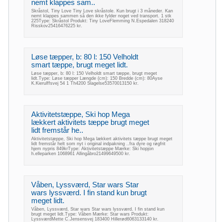
nemt klappes sam..
Skråstol, Tiny Love Tiny Love skråstole. Kun brugt i 3 måneder. Kan
nemt klappes sammen så den ikke fylder noget ved transport. 1 stk
225Type: Skråstol Produkt: Tiny LoveFlemming N.Espedalen 318240
Risskov25416476225 kr.
Løse tæpper, b: 80 l: 150 Velholdt
smart tæppe, brugt meget lidt.
Løse tæpper, b: 80 l: 150 Velholdt smart tæppe, brugt meget
lidt.Type: Løse tæpper Længde (cm): 150 Bredde (cm): 80Ayse
K.Kierulffsvej 54 1 Th4200 Slagelse53570013150 kr.
Aktivitetstæppe, Ski hop Mega
lækkert aktivitets tæppe brugt meget
lidt fremstår he..
Aktivitetstæppe, Ski hop Mega lækkert aktivitets tæppe brugt meget
lidt fremstår helt som nyt i original indpakning ..fra dyre og røgfrit
hjem nypris 849krType: Aktivitetstæppe Mærke: Ski hopjon
h.elleparken 1068961 Allingåbro21499649500 kr.
Våben, Lyssværd, Star wars Star
wars lyssværd. I fin stand kun brugt
meget lidt.
Våben, Lyssværd, Star wars Star wars lyssværd. I fin stand kun
brugt meget lidt.Type: Våben Mærke: Star wars Produkt:
LyssværdMette C.Jensensvej 183400 Hillerød6063133140 kr.