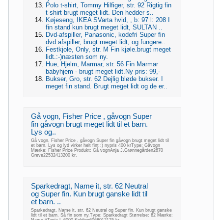
Polo t-shirt, Tommy Hilfiger, str. 92 Rigtig fin
t-shirt brugt meget lidt. Den hedder s..
Køjeseng, IKEA SVarta hvid, , b: 97 l: 208 I
fin stand kun brugt meget lidt, SULTAN ..
Dvd-afspiller, Panasonic, kodefri Super fin
dvd afspiller, brugt meget lidt, og fungere..
Festkjole, Only, str. M Fin kjøle.brugt meget
lidt.:-)næsten som ny.
Hue, Hjelm, Marmar, str. 56 Fin Marmar
babyhjem - brugt meget lidt.Ny pris: 99,-
Bukser, Gro, str. 62 Dejlig bløde bukser. I
meget fin stand. Brugt meget lidt og de er..
Gå vogn, Fisher Price , gåvogn Super
fin gåvogn brugt meget lidt til et barn.
Lys og..
Gå vogn, Fisher Price , gåvogn Super fin gåvogn brugt meget lidt til
et barn. Lys og lyd virker helt fint :) nypris 400 krType: Gåvogn
Mærke: Fisher Price Produkt: Gå vognAnja J.Grønnegården2670
Greve22532413200 kr.
Sparkedragt, Name it, str. 62 Neutral
og Super fin. Kun brugt ganske lidt til
et barn. ..
Sparkedragt, Name it, str. 62 Neutral og Super fin. Kun brugt ganske
lidt til et barn. Så fin som ny.Type: Sparkedragt Størrelse: 62 Mærke: