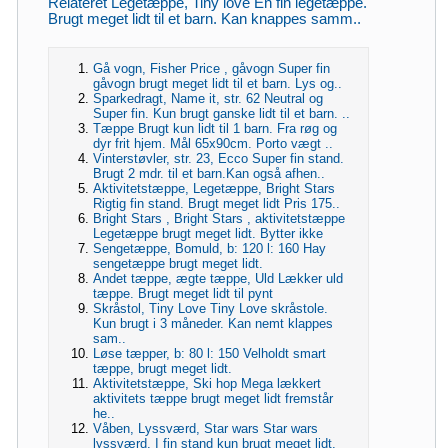
Relateret Legetæppe, Tiny love En fin legetæppe.
Brugt meget lidt til et barn. Kan knappes samm..
Gå vogn, Fisher Price , gåvogn Super fin
gåvogn brugt meget lidt til et barn. Lys og..
Sparkedragt, Name it, str. 62 Neutral og
Super fin. Kun brugt ganske lidt til et barn. ..
Tæppe Brugt kun lidt til 1 barn. Fra røg og
dyr frit hjem. Mål 65x90cm. Porto vægt ..
Vinterstøvler, str. 23, Ecco Super fin stand.
Brugt 2 mdr. til et barn.Kan også afhen..
Aktivitetstæppe, Legetæppe, Bright Stars
Rigtig fin stand. Brugt meget lidt Pris 175..
Bright Stars , Bright Stars , aktivitetstæppe
Legetæppe brugt meget lidt. Bytter ikke
Sengetæppe, Bomuld, b: 120 l: 160 Hay
sengetæppe brugt meget lidt.
Andet tæppe, ægte tæppe, Uld Lækker uld
tæppe. Brugt meget lidt til pynt
Skråstol, Tiny Love Tiny Love skråstole.
Kun brugt i 3 måneder. Kan nemt klappes
sam..
Løse tæpper, b: 80 l: 150 Velholdt smart
tæppe, brugt meget lidt.
Aktivitetstæppe, Ski hop Mega lækkert
aktivitets tæppe brugt meget lidt fremstår
he..
Våben, Lyssværd, Star wars Star wars
lyssværd. I fin stand kun brugt meget lidt.