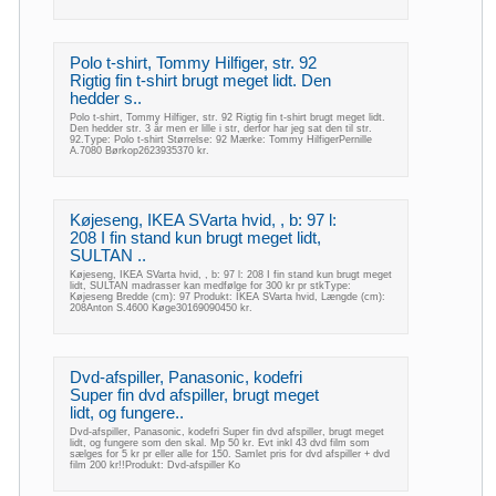
Polo t-shirt, Tommy Hilfiger, str. 92
Rigtig fin t-shirt brugt meget lidt. Den
hedder s..
Polo t-shirt, Tommy Hilfiger, str. 92 Rigtig fin t-shirt brugt meget lidt.
Den hedder str. 3 år men er lille i str, derfor har jeg sat den til str.
92.Type: Polo t-shirt Størrelse: 92 Mærke: Tommy HilfigerPernille
A.7080 Børkop2623935370 kr.
Køjeseng, IKEA SVarta hvid, , b: 97 l:
208 I fin stand kun brugt meget lidt,
SULTAN ..
Køjeseng, IKEA SVarta hvid, , b: 97 l: 208 I fin stand kun brugt meget
lidt, SULTAN madrasser kan medfølge for 300 kr pr stkType:
Køjeseng Bredde (cm): 97 Produkt: IKEA SVarta hvid, Længde (cm):
208Anton S.4600 Køge30169090450 kr.
Dvd-afspiller, Panasonic, kodefri
Super fin dvd afspiller, brugt meget
lidt, og fungere..
Dvd-afspiller, Panasonic, kodefri Super fin dvd afspiller, brugt meget
lidt, og fungere som den skal. Mp 50 kr. Evt inkl 43 dvd film som
sælges for 5 kr pr eller alle for 150. Samlet pris for dvd afspiller + dvd
film 200 kr!!Produkt: Dvd-afspiller Ko