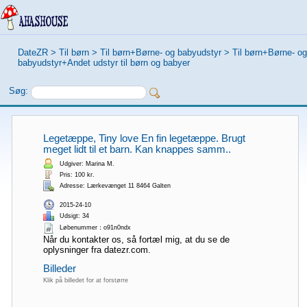
DateZR
>
Til børn
>
Til børn+Børne- og babyudstyr
>
Til børn+Børne- og
babyudstyr+Andet udstyr til børn og babyer
Søg:
Legetæppe, Tiny love En fin legetæppe. Brugt
meget lidt til et barn. Kan knappes samm..
Udgiver: Marina M.
Pris: 100 kr.
Adresse: Lærkevænget 11 8464 Galten
2015-24-10
Udsigt: 34
Løbenummer：o91n0ndx
Når du kontakter os, så fortæl mig, at du se de
oplysninger fra datezr.com.
Billeder
Klik på billedet for at forstørre