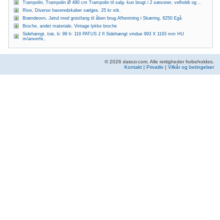
Trampolin, Trampolin Ø 490 cm Trampolin til salg- kun brugt i 2 sæsoner, velholdt og ..
Rive, Diverse haveredskaber sælges. 25 kr stk.
Brændeovn, Jøtul med gnistfang til åben brug.Afhentning i Skæring, 8250 Egå
Broche, andet materiale, Vintage lykke broche
Sidehængt, træ, b: 99 h: 119 PATUS 2 fl Sidehængt vindue 993 X 1193 mm HU
m/anverfe..
© 2026 datezr.com. Alle rettigheder forbeholdes.
Kontakt
|
Privatliv
|
Vilkår og betingelser