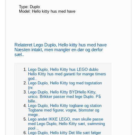
Type: Duplo
Model: Hello kitty hus med have
Relateret Lego Duplo, Hello kitty hus med have
Næsten intakt, men mangler en dør og derfor
sæl..
Lego Duplo, Hello Kitty hus LEGO dublo
Hello Kitty hus med garanti for mange timers
god..
Lego Duplo, Hello Kitty tog med togstation
(nr.
Lego Duplo, Hello Kitty BYDHello Kitty,
unico. Brikker passer med lege Duplo. På
bille..
Lego Duplo, Hello Kitty togbane og station
Togbane med figurer, vogne, blomster og
mege..
Lego andet IKKE LEGO, men skulle passe
med Lego Duplo, Hello Kitty sæt, swimming
pool ..
Lego Duplo, Hello kitty Det lille sæt følger