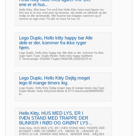
ene er et hus..
Hello Kitty, Mini huse Tre små fine Hello Kitty huse med figurer mv.
Det ene er et hus med pool og terrasse, det andet en slikbutik og det
tredje en lille dyrehandel. Alle husene kan klappes sammen og er
nemme at tage med. Få alle tre huse for kun 10
Lego Duplo, Hello kitty happy bar Alle
dele er der, kommer fra ikke ryger
hjem.
Lego Duplo, Hello kitty happy bar Alle dele er der, kommer fra ikke
ryger hjem.Type: Duplo Model: Hello kitty happy barMette
C.Ternevænget 1516360 Tinglev74644766,2293233375 kr.
Lego Duplo, Hello Kitty Dejlig meget
lego til mange timers leg.
Lego Duplo, Hello Kitty Dejlig meget lego til mange timers leg.Type:
Duplo Model: Hello KittyAnne-Mette B.4773 Stensved23869009300
kr.
Hello Kitty, HUS MED LYS, ER I
PÆN STAND MED TRAPPE DER
BLINKER I RØD OG GRØNT LYS ..
Hello Kitty, HUS MED LYS, ER I PÆN STAND MED TRAPPE DER
BLINKER I RØD OG GRØNT LYS . HØJDE 28 - LÆNGDE 26 -
DYBTE 10 CM. SVARER IKKE MAILS . SENDER IKKE . SÆLGES