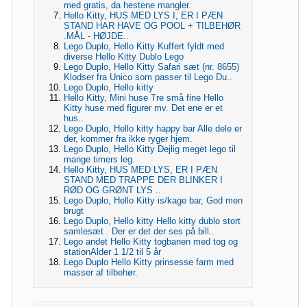
med gratis, da hestene mangler.
Hello Kitty, HUS MED LYS I, ER I PÆN
STAND HAR HAVE OG POOL + TILBEHØR
.MÅL - HØJDE..
Lego Duplo, Hello Kitty Kuffert fyldt med
diverse Hello Kitty Dublo Lego
Lego Duplo, Hello Kitty Safari sæt (nr. 8655)
Klodser fra Unico som passer til Lego Du..
Lego Duplo, Hello kitty
Hello Kitty, Mini huse Tre små fine Hello
Kitty huse med figurer mv. Det ene er et
hus..
Lego Duplo, Hello kitty happy bar Alle dele er
der, kommer fra ikke ryger hjem.
Lego Duplo, Hello Kitty Dejlig meget lego til
mange timers leg.
Hello Kitty, HUS MED LYS, ER I PÆN
STAND MED TRAPPE DER BLINKER I
RØD OG GRØNT LYS ..
Lego Duplo, Hello Kitty is/kage bar, God men
brugt
Lego Duplo, Hello kitty Hello kitty dublo stort
samlesæt . Der er det der ses på bill..
Lego andet Hello Kitty togbanen med tog og
stationAlder 1 1/2 til 5 år
Lego Duplo Hello Kitty prinsesse farm med
masser af tilbehør.