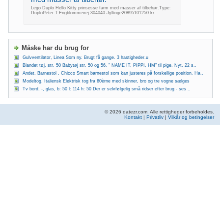
Lego Duplo Hello Kitty prinsesse farm med masser af tilbehør.Type:
DuploPeter T.Engblommevej 304040 Jyllinge20895101250 kr.
Måske har du brug for
Gulvventilator, Linea Som ny. Brugt få gange. 3 hastigheder.u
Blandet tøj, str. 50 Babytøj str. 50 og 56. " NAME IT, PIPPI, HM" til pige. Nyt. 22 s..
Andet, Barnestol , Chicco Smart barnestol som kan justeres på forskellige position. Ha..
Modeltog, Italiensk Elektrisk tog fra 60èrne med skinner, bro og tre vogne sælges
Tv bord, -, glas, b: 50 l: 114 h: 50 Der er selvfølgelig små ridser efter brug - ses ..
© 2026 datezr.com. Alle rettigheder forbeholdes.
Kontakt
|
Privatliv
|
Vilkår og betingelser