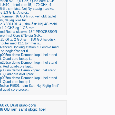
tation s20, 2,0 Ghz, Quad-core 4 GB
U410, , Intel core I5, 1.70 GHz, 4
GB , sim-låst: Nej Ny stadig i æske,
e 1,3 GHz, Androi..
 tommer, 16 GB fin og velholdt tablet
, da jeg ikke får..
Y550-L01, 4 , sim-låst: Nej 4G mobil
 1.2 GHZ og 1 GB ram ..
med Retina skærm, 15 " PROCESSOR
re Intel Core i7Nvidia GeF..
,26 GHz, 2 GB ram, 150 GB harddisk
mputer med 12.1 tommer s..
vanced Docking station til Lenovo med
og nøglerPasser ti..
-p095no demo Demoen kopi i hel stand
i. Quad-core laptop i..
-n209so demo Demoen kopi i hel stand
i. Red quad-core lapt..
-p066no demo Demo kopier i hel stand
ti. Quad-core AMD-proc..
-p007no demo Demoen kopi i hel stand
i. Quad-core laptop i..
ion P5001 , sim-låst: Nej Rigtig fin 5"
 quad core proce..
60 g6 Dual quad-core
8 GB ram samt qlogic fiber