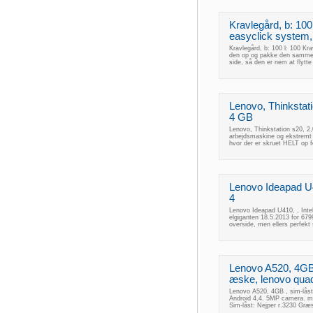
Kravlegård, b: 100
easyclick system, 
Kravlegård, b: 100 l: 100 Kr
den op og pakke den sammen
side, så den er nem at flytt
Lenovo, Thinkstat
4 GB
Lenovo, Thinkstation s20, 2
arbejdsmaskine og ekstremt 
hvor der er skruet HELT op f
Lenovo Ideapad U41
4
Lenovo Ideapad U410, , Inte
elgiganten 18.5.2013 for 6799,
overside, men ellers perfekt 
Lenovo A520, 4GB ,
æske, lenovo quad
Lenovo A520, 4GB , sim-låst
Android 4,4. 5MP camera. 
Sim-låst: Nejper r.3230 Græ