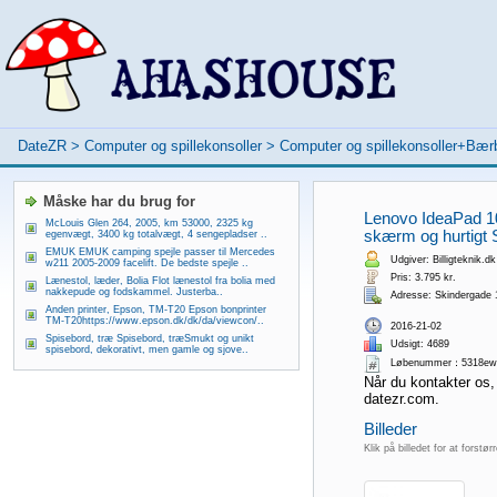
DateZR
>
Computer og spillekonsoller
>
Computer og spillekonsoller+Bær
Måske har du brug for
Lenovo IdeaPad 1
McLouis Glen 264, 2005, km 53000, 2325 kg
skærm og hurtigt S
egenvægt, 3400 kg totalvægt, 4 sengepladser ..
EMUK EMUK camping spejle passer til Mercedes
Udgiver: Billigteknik.dk
w211 2005-2009 facelift. De bedste spejle ..
Pris: 3.795 kr.
Lænestol, læder, Bolia Flot lænestol fra bolia med
nakkepude og fodskammel. Justerba..
Adresse: Skindergade
Anden printer, Epson, TM-T20 Epson bonprinter
TM-T20https://www.epson.dk/dk/da/viewcon/..
2016-21-02
Spisebord, træ Spisebord, træSmukt og unikt
Udsigt: 4689
spisebord, dekorativt, men gamle og sjove..
Løbenummer：5318ew
Når du kontakter os,
datezr.com.
Billeder
Klik på billedet for at forstør