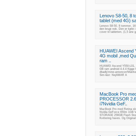
Lenovo S8-50, 8 t
tablet (med 4G) sæ
Lenovo S8-50, 8 tommer, 16 G
den brugt nok. Den er købt 
cover til tabletten. (1,5 år
HUAWEI Ascend Y55
4G mobil ,med Qu
ram ..
HUAWEI Ascend Y550-L01, 4 
GB ram android 4.4.4 Kigge h
dbadk/mine-annoncer/Mærk
Sim-låst: NejAMAR A
MacBook Pro med 
PROCESSOR 2.6GH
i7Nvidia GeF..
MacBook Pro med Retina sk
Nvidia GeForce 650m 1G
STORAGE 256GB Flash Stora
Kvittering haves. Og Original