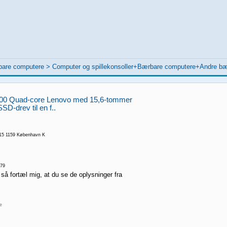
bare computere
>
Computer og spillekonsoller+Bærbare computere+Andre b
00 Quad-core Lenovo med 15,6-tommer
SD-drev til en f..
 15 1159 København K
79
 så fortæl mig, at du se de oplysninger fra
re