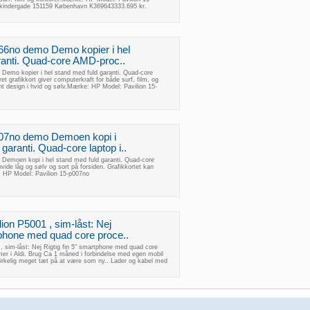
Skindergade 151159 København K369643333.695 kr.
66no demo Demo kopier i hel
ranti. Quad-core AMD-proc..
Demo kopier i hel stand med fuld garanti. Quad-core
t grafikkort giver computerkraft for både surf, film, og
t design i hvid og sølv.Mærke: HP Model: Pavilion 15-
007no demo Demoen kopi i
garanti. Quad-core laptop i..
Demoen kopi i hel stand med fuld garanti. Quad-core
 hvide låg og sølv og sort på forsiden. Grafikkortet kan
: HP Model: Pavilion 15-p007no
n P5001 , sim-låst: Nej
tphone med quad core proce..
sim-låst: Nej Rigtig fin 5" smartphone med quad core
er i Aldi. Brug Ca 1 måned i forbindelse med egen mobil
r virkelig meget tæt på at være som ny.. Lader og kabel med