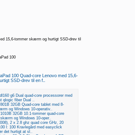
d 15,6-tommer skærm og hurtigt SSD-drev til
aPad 100
deaPad 100 Quad-core Lenovo med 15,6-
igt SSD-drev til en f..
dl160 g6 Dual quad-core processorer med
qlogic fiber Dual ..
801B 32GB Quad-core tablet med 8-
ærm og Windows 10-operativ..
1010B 32GB 10.1-tommer quad-core
 skærm og Windows 10-oper..
2008), 2 x 2.8 ghz quad core GHz, 20
100 l: 100 Kravlegård med easyclick
 det hurtigt at sl..