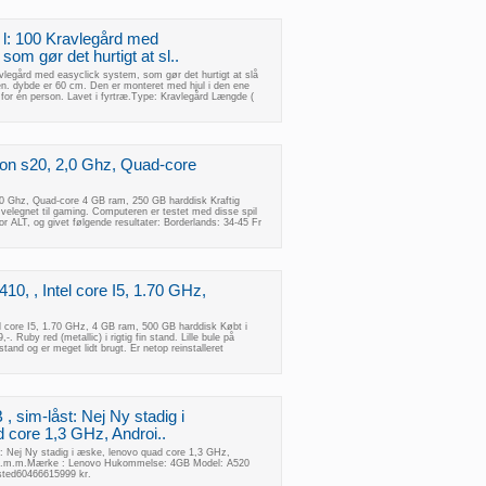
 l: 100 Kravlegård med
som gør det hurtigt at sl..
avlegård med easyclick system, som gør det hurtigt at slå
. dybde er 60 cm. Den er monteret med hjul i den ene
e for én person. Lavet i fyrtræ.Type: Kravlegård Længde (
ion s20, 2,0 Ghz, Quad-core
,0 Ghz, Quad-core 4 GB ram, 250 GB harddisk Kraftig
velegnet til gaming. Computeren er testet med disse spil
or ALT, og givet følgende resultater: Borderlands: 34-45 Fr
0, , Intel core I5, 1.70 GHz,
l core I5, 1.70 GHz, 4 GB ram, 500 GB harddisk Købt i
-. Ruby red (metallic) i rigtig fin stand. Lille bule på
stand og er meget lidt brugt. Er netop reinstalleret
 sim-låst: Nej Ny stadig i
 core 1,3 GHz, Androi..
: Nej Ny stadig i æske, lenovo quad core 1,3 GHz,
m.m.m.Mærke : Lenovo Hukommelse: 4GB Model: A520
sted60466615999 kr.