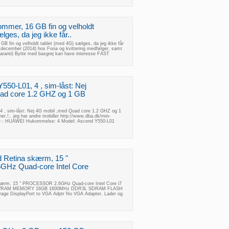
ommer, 16 GB fin og velholdt
lges, da jeg ikke får..
B fin og velholdt tablet (med 4G) sælges, da jeg ikke får
i december (2014) hos Fona og kvittering medfølger, samt
w garanti) Bytte med basgrej kan have interesse FAST
0-L01, 4 , sim-låst: Nej
ad core 1.2 GHZ og 1 GB
, sim-låst: Nej 4G mobil ,med Quad core 1.2 GHZ og 1
er.!.. jeg har andre mobiller http://www.dba.dk/min-
e : HUAWEI Hukommelse: 4 Model: Ascend Y550-L01
Retina skærm, 15 "
z Quad-core Intel Core
ærm, 15 " PROCESSOR 2.6GHz Quad-core Intel Core i7
B VRAM MEMORY 16GB 1600MHz DDR3L SDRAM FLASH
ge DisplayPort to VGA Adptr No VGA Adapter. Lader og