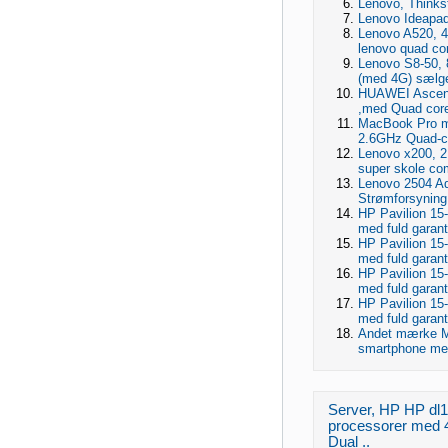
Lenovo, Thinks
Lenovo Ideapad 
Lenovo A520, 4
lenovo quad cor
Lenovo S8-50, 8
(med 4G) sælges
HUAWEI Ascend 
,med Quad core
MacBook Pro 
2.6GHz Quad-co
Lenovo x200, 2
super skole co
Lenovo 2504 Ad
Strømforsyning 
HP Pavilion 15
med fuld garant
HP Pavilion 15
med fuld garant
HP Pavilion 15
med fuld garan
HP Pavilion 15
med fuld garant
Andet mærke Med
smartphone med
Server, HP HP dl1
processorer med 4
Dual ..