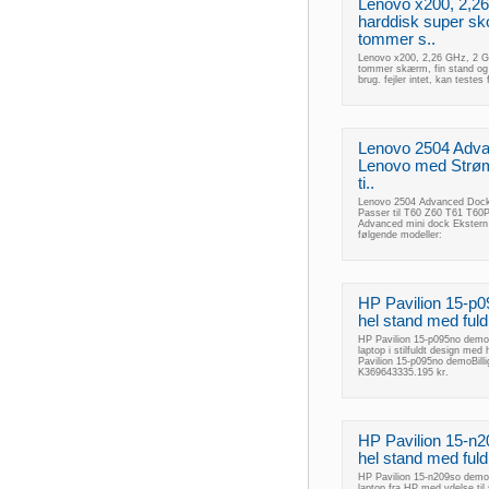
Lenovo x200, 2,2
harddisk super sk
tommer s..
Lenovo x200, 2,26 GHz, 2 G
tommer skærm, fin stand og g
brug. fejler intet, kan testes
Lenovo 2504 Advan
Lenovo med Strøm
ti..
Lenovo 2504 Advanced Docki
Passer til T60 Z60 T61 T6
Advanced mini dock Ekstern 
følgende modeller:
HP Pavilion 15-p
hel stand med fuld 
HP Pavilion 15-p095no demo 
laptop i stilfuldt design me
Pavilion 15-p095no demoBil
K369643335.195 kr.
HP Pavilion 15-n
hel stand med fuld
HP Pavilion 15-n209so demo 
laptop fra HP med ydelse til