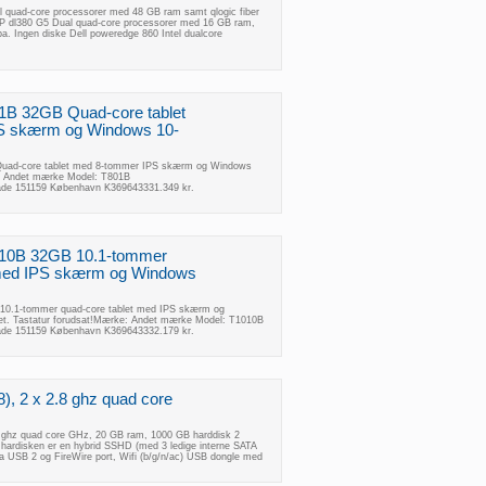
 quad-core processorer med 48 GB ram samt qlogic fiber
HP dl380 G5 Dual quad-core processorer med 16 GB ram,
ba. Ingen diske Dell poweredge 860 Intel dualcore
B 32GB Quad-core tablet
S skærm og Windows 10-
uad-core tablet med 8-tommer IPS skærm og Windows
: Andet mærke Model: T801B
gade 151159 København K369643331.349 kr.
10B 32GB 10.1-tommer
 med IPS skærm og Windows
0.1-tommer quad-core tablet med IPS skærm og
t. Tastatur forudsat!Mærke: Andet mærke Model: T1010B
gade 151159 København K369643332.179 kr.
), 2 x 2.8 ghz quad core
8 ghz quad core GHz, 20 GB ram, 1000 GB harddisk 2
rm, hardisken er en hybrid SSHD (med 3 ledige interne SATA
ra USB 2 og FireWire port, Wifi (b/g/n/ac) USB dongle med