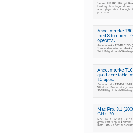
Server, HP HP dl160 g6 Dual
Dual 4gb hba. Ingen diske 
samt qlogic fiber Dual 4gb h
processor,
Andet mærke T801
med 8-tommer IP
operativ..
Andet mærke T801B 32GB Q
10-operativsystemet.Mærke
32GBBilligteknik.dkSkinder
Andet mærke T10
quad-core tablet
10-oper..
Andet mærke T1010B 32GB 1
Windows 10-operativsysteme
32GBBilligteknik.dkSkinder
Mac Pro, 3.1 (2008
GHz, 20
Mac Pro, 3.1 (2008), 2 x 2.
grafik kort til op til 4 skæ
slots), USB 3 port plus ekst