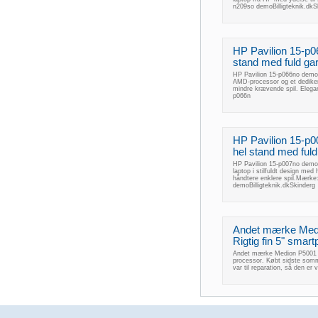
n209so demoBilligteknik.dk
HP Pavilion 15-p0
stand med fuld ga
HP Pavilion 15-p066no demo 
AMD-processor og et dedikere
mindre krævende spil. Elegan
p066n
HP Pavilion 15-p
hel stand med fuld 
HP Pavilion 15-p007no demo 
laptop i stilfuldt design med
håndtere enklere spil.Mærke
demoBilligteknik.dkSkinderg
Andet mærke Medio
Rigtig fin 5" smar
Andet mærke Medion P5001 , 
processor. Købt sidste somm
var til reparation, så den e