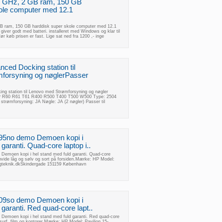
6 GHz, 2 GB ram, 150 GB
ole computer med 12.1
B ram, 150 GB harddisk super skole computer med 12.1
iver godt med batteri. installeret med Windows og klar til
 før køb prisen er fast. Lige sat ned fra 1200 ,- inge
ced Docking station til
forsyning og nøglerPasser
ng station til Lenovo med Strømforsyning og nøgler
0P R60 R61 T61 R400 R500 T400 T500 W500 Type: 2504
strømforsyning: JA Nøgle: JA (2 nøgler) Passer til
095no demo Demoen kopi i
garanti. Quad-core laptop i..
Demoen kopi i hel stand med fuld garanti. Quad-core
d hvide låg og sølv og sort på forsiden.Mærke: HP Model:
ligteknik.dkSkindergade 151159 København
209so demo Demoen kopi i
 garanti. Red quad-core lapt..
Demoen kopi i hel stand med fuld garanti. Red quad-core
 surf, film og kontorer.Mærke: HP Model: Pavilion 15-