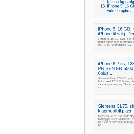
Iphone 5g sæl
iPhone 5, 16 GB
virkede optimalt
iPhone 5, 16 GB, 
iPhone til salg. De
iPhone 5, 16 GB, hvid, sim-l
Ingen ridser eller skrammer
låst: Nej Hukommelse (GB):
iPhone 6 Plus, 128
PRISEN ER 5500 
6plus ..
iPhone 6 Plus, 128 GB, grå
6plus med 128 GB til slag d
så stadig rimelig ny ??uden
sk
Siemens CL75, si
klapmobil til piger
Siemens CL75, sim-låst: Nej 
Indbygget spejl i displayet, 
Den virker som den skal og 
be