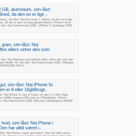
8 GB, aluminium, sim-låst:
ned, da den en er lige ..
nium, sim-låst: Nej Kun brugt 1 måned, da den en er lige
gen. Så der er atter en lang garanti.Mærke: iPhone Farve:
m-låst: Nej Hukommelse (GB): 128Arne O.Hyldeager 9363
grøn, sim-låst: Nej
tes ellers virker den som
-låst: Nej Skærmen skal skiftes ellers virker den som den
grøn Model: 5C Sim-låst: Nej Hukommelse (GB): 16Kasper
n601912091.000 kr.
ul, sim-låst: Nej iPhone 5c
n er 8 eller 16gbBrugt..
st: Nej iPhone 5c kan ik huske om den er 8 eller 16gb
kal 1400kr Huawei y550 sprit ny 750krMærke: iPhone
st: Nej Hukommelse (GB): 8Nicolaj S.Buddingevej 942800
hvid, sim-låst: Nej Phone i
en har altid været i..
låst: Nej Phone i super god stand ! Den har altid været i