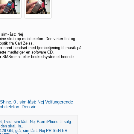
sim-låst: Nej
ne skub op mobiltelefon. Den virker fint og
ptik fra Carl Zeiss.
r samt headset med fjernbetjening til musik på
ette medfølger en software CD.
r SMS/email eller beskedsystemet herinde.
hine, 0 , sim-låst: Nej Velfungerende
iltelefon. Den vir..
, hvid, sim-låst: Nej Pæn iPhone til salg.
den skal. In..
 128 GB, grå, sim-låst: Nej PRISEN ER