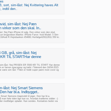
ges
, sort, sim-låst: Nej Kvittering haves.Alt
, indtil den..
hvid, sim-låst: Nej Pæn
n virker som den skal. In..
åst: Nej Pæn iPhone til salg. Den virker som den skal.
 kun brugsridser.Mærke: iPhone Farve: hvid Model: 5 Sim-
 16Andi R.Hejrebanken 454681 Herfølge429112611.550 kr.
 GB, grå, sim-låst: Nej
KR TIL STARTHar denne
, sim-låst: Nej PRISEN ER 5500 KR TIL START Har denne
en er farven spacegray og købt i Telenord den 24/04-2015
 at være sim låst ??den er holdt super pænt med cover og
m-låst: Nej Smart Siemens
. Den har bl.a. Indbygget..
Smart Siemens klapmobil til piger. Den har bl.a.
så man hele tiden lige kan se, hvordan krøllerne sidder :-)
der medfølger oplader. Kan sendes. Kontaktes bedst via