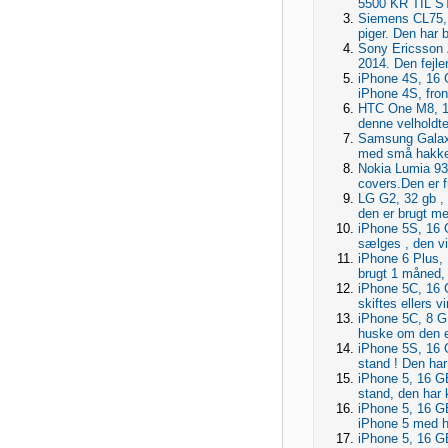
5500 KR TIL ST
Siemens CL75, 
piger. Den har b
Sony Ericsson Z
2014. Den fejle
iPhone 4S, 16 G
iPhone 4S, fron
HTC One M8, 16,
denne velholdt
Samsung Galaxy
med små hakker
Nokia Lumia 930
covers.Den er f
LG G2, 32 gb , s
den er brugt meg
iPhone 5S, 16 GB
sælges , den vi
iPhone 6 Plus,
brugt 1 måned, 
iPhone 5C, 16 
skiftes ellers 
iPhone 5C, 8 GB
huske om den er
iPhone 5S, 16 G
stand ! Den har 
iPhone 5, 16 GB,
stand, den har 
iPhone 5, 16 GB
iPhone 5 med h
iPhone 5, 16 GB