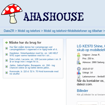
DateZR
>
Mobil og telefoni
>
Mobil og telefoni+Mobiltelefoner og tilbehør
Måske har du brug for
LG KE970 Shine, 0
Har fået stjålet denne her campingvogn ved
skub op mobiltelef
campingpladsen I vipperrød vi er rigtig kede af d..
Handsker, Vinterhandsker med for, str. 140 HELT
Udgiver: Jonas R.
NYE super varme handsker med for i str...
Pris: 250 kr.
Polo t-shirt, Lacoste, str. 128 Lacoste poloen i str. 8
år er brugt men i meget fin st..
Adresse: 2860 Søborg
Jakke, Jakke/frakke, Bonaparte, str. 164 - tog
chancen sidste år og købte denne jakke..
2015-07-07
Kommode, b: 110 d: 52 h: 70 Hvid kommode med
Udsigt: 14
tre skuffer
Løbenummer：9m6e87
Når du kontakter os,
datezr.com.
Billeder
Klik på billedet for at forstør