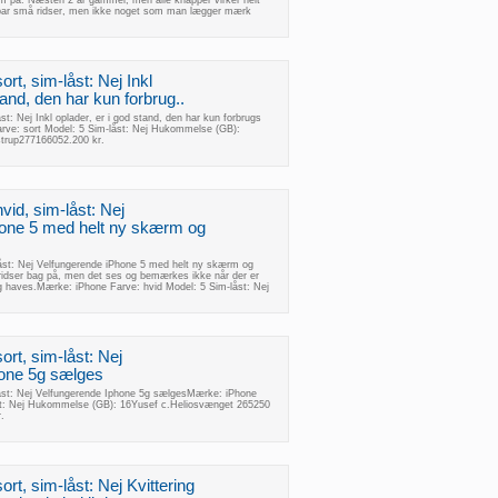
lm på. Næsten 2 år gammel, men alle knapper virker helt
et par små ridser, men ikke noget som man lægger mærk
rt, sim-låst: Nej Inkl
tand, den har kun forbrug..
st: Nej Inkl oplader, er i god stand, den har kun forbrugs
ve: sort Model: 5 Sim-låst: Nej Hukommelse (GB):
strup277166052.200 kr.
vid, sim-låst: Nej
hone 5 med helt ny skærm og
låst: Nej Velfungerende iPhone 5 med helt ny skærm og
gsridser bag på, men det ses og bemærkes ikke når der er
ng haves.Mærke: iPhone Farve: hvid Model: 5 Sim-låst: Nej
ort, sim-låst: Nej
hone 5g sælges
låst: Nej Velfungerende Iphone 5g sælgesMærke: iPhone
åst: Nej Hukommelse (GB): 16Yusef c.Heliosvænget 265250
.
rt, sim-låst: Nej Kvittering