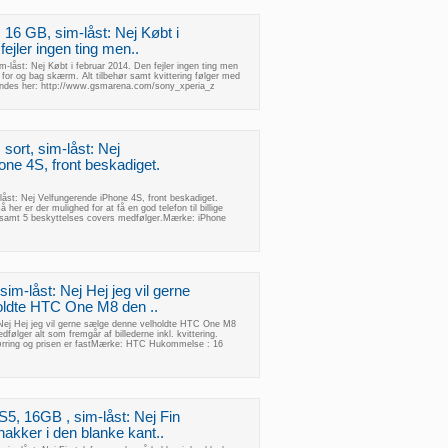
16 GB, sim-låst: Nej Købt i
fejler ingen ting men..
-låst: Nej Købt i februar 2014. Den fejler ingen ting men
 for og bag skærm. Alt tilbehør samt kvittering følger med
 findes her: http://www.gsmarena.com/sony_xperia_z
sort, sim-låst: Nej
ne 4S, front beskadiget.
låst: Nej Velfungerende iPhone 4S, front beskadiget.
her er der mulighed for at få en god telefon til billige
 samt 5 beskyttelses covers medfølger.Mærke: iPhone
m-låst: Nej Hej jeg vil gerne
oldte HTC One M8 den ..
Nej Hej jeg vil gerne sælge denne velholdte HTC One M8
følger alt som fremgår af billederne inkl. kvittering.
jørring og prisen er fastMærke: HTC Hukommelse : 16
, 16GB , sim-låst: Nej Fin
akker i den blanke kant..