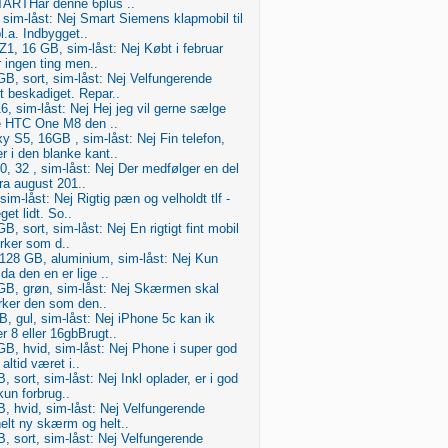
ARTHar denne 6plus ..
sim-låst: Nej Smart Siemens klapmobil til
l.a. Indbygget..
1, 16 GB, sim-låst: Nej Købt i februar
r ingen ting men..
B, sort, sim-låst: Nej Velfungerende
t beskadiget. Repar..
 sim-låst: Nej Hej jeg vil gerne sælge
e HTC One M8 den ..
 S5, 16GB , sim-låst: Nej Fin telefon,
 i den blanke kant..
, 32 , sim-låst: Nej Der medfølger en del
ra august 201..
im-låst: Nej Rigtig pæn og velholdt tlf -
et lidt. So..
, sort, sim-låst: Nej En rigtigt fint mobil
rker som d..
 128 GB, aluminium, sim-låst: Nej Kun
da den en er lige ..
GB, grøn, sim-låst: Nej Skærmen skal
virker den som den..
, gul, sim-låst: Nej iPhone 5c kan ik
 8 eller 16gbBrugt..
B, hvid, sim-låst: Nej Phone i super god
altid været i..
 sort, sim-låst: Nej Inkl oplader, er i god
kun forbrug..
, hvid, sim-låst: Nej Velfungerende
elt ny skærm og helt..
, sort, sim-låst: Nej Velfungerende