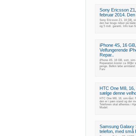
Sony Ericsson Z1, 
februar 2014. Den 
Sony Ericsson Z1, 16 GB, sim
den har brugs ridser på både
og 5 mdr. garanti. Info kan
iPhone 4S, 16 GB, 
Velfungerende iPho
Repar..
iPhone 4S, 16 GB, sort, sim-
Reparation koster ca 300kr så 
penge. Belkin løbe armbånd
Farv
HTC One M8, 16, si
sælge denne velh
HTC One M8, 16, sim-låst: 
den er i pæn stand og der med
Telefonen skal afhentes i H
Model:
Samsung Galaxy S5
telefon, med små h