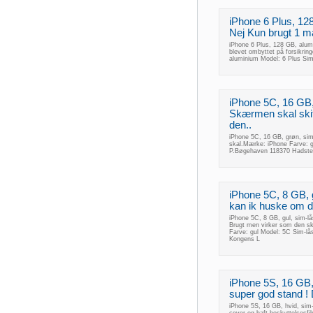
iPhone 6 Plus, 12
Nej Kun brugt 1 må
iPhone 6 Plus, 128 GB, alumi
blevet ombyttet på forsikrin
aluminium Model: 6 Plus Si
iPhone 5C, 16 GB, 
Skærmen skal skif
den..
iPhone 5C, 16 GB, grøn, sim
skal.Mærke: iPhone Farve: 
P.Bøgehaven 118370 Hadste
iPhone 5C, 8 GB, g
kan ik huske om de
iPhone 5C, 8 GB, gul, sim-lå
Brugt men virker som den s
Farve: gul Model: 5C Sim-lå
Kongens L
iPhone 5S, 16 GB, 
super god stand ! D
iPhone 5S, 16 GB, hvid, sim-