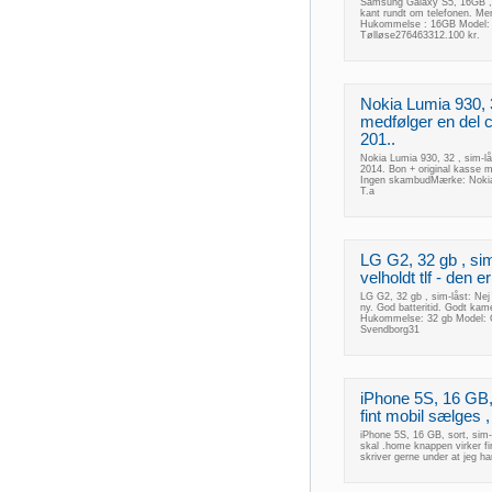
Samsung Galaxy S5, 16GB , s
kant rundt om telefonen. Men
Hukommelse : 16GB Model: G
Tølløse276463312.100 kr.
Nokia Lumia 930, 3
medfølger en del 
201..
Nokia Lumia 930, 32 , sim-lå
2014. Bon + original kasse m
Ingen skambudMærke: Nokia
T.a
LG G2, 32 gb , sim
velholdt tlf - den e
LG G2, 32 gb , sim-låst: Nej 
ny. God batteritid. Godt kam
Hukommelse: 32 gb Model: 
Svendborg31
iPhone 5S, 16 GB, s
fint mobil sælges ,
iPhone 5S, 16 GB, sort, sim-l
skal .home knappen virker fin
skriver gerne under at jeg ha