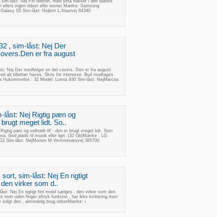
im-låst: Nej Fin telefon, med små hakker i den blanke
 ellers ingen ridser eller revner.Mærke: Samsung
alaxy S5 Sim-låst: Nejkim L.Naurvej 64340
2 , sim-låst: Nej Der
covers.Den er fra august
st: Nej Der medfølger en del covers. Den er fra august
ed alt tilbehør haves. Skriv for interesse. Bud modtages
 Hukommelse : 32 Model: Lumia 930 Sim-låst: NejMarcus
-låst: Nej Rigtig pæn og
r brugt meget lidt. So..
Rigtig pæn og velholdt tlf - den er brugt meget lidt. Som
era. God plads til musik eller lign. (32 Gb)Mærke : LG
G2 Sim-låst: NejMorten M.Vemmenæsvej 365700
ort, sim-låst: Nej En rigtigt
 den virker som d..
åst: Nej En rigtigt fint mobil sælges , den virker som den
t men uden finger aftryk funktion , har ikke kvittering men
r solgt den , almindelig brug ridserMærke: i