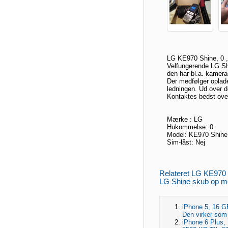
LG KE970 Shine, 0 , 
Velfungerende LG Shi
den har bl.a. kamerao
Der medfølger oplade
ledningen. Ud over d
Kontaktes bedst ove
Mærke : LG
Hukommelse: 0
Model: KE970 Shine
Sim-låst: Nej
Relateret LG KE970 S
LG Shine skub op mob
iPhone 5, 16 GB
Den virker som 
iPhone 6 Plus,