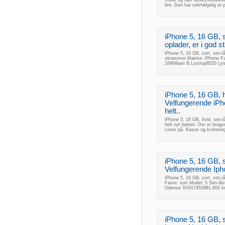
cover og haft beskyttelsesfi
fint. Den har selvfølgelig 
iPhone 5, 16 GB, so
oplader, er i god s
iPhone 5, 16 GB, sort, sim-lå
skrammer.Mærke: iPhone Far
16William B.Lystrup8520 Ly
iPhone 5, 16 GB, h
Velfungerende iP
helt..
iPhone 5, 16 GB, hvid, sim-
helt nyt batteri. Der er bru
cover på. Kasse og kvitteri
iPhone 5, 16 GB, s
Velfungerende Ip
iPhone 5, 16 GB, sort, sim-
Farve: sort Model: 5 Sim-l
Odense SV917452981.600 kr
iPhone 5, 16 GB, so