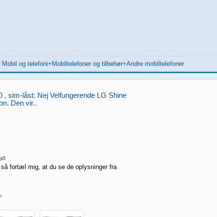
>
Mobil og telefoni+Mobiltelefoner og tilbehør+Andre mobiltelefoner
 , sim-låst: Nej Velfungerende LG Shine
on. Den vir..
p5
 så fortæl mig, at du se de oplysninger fra
re