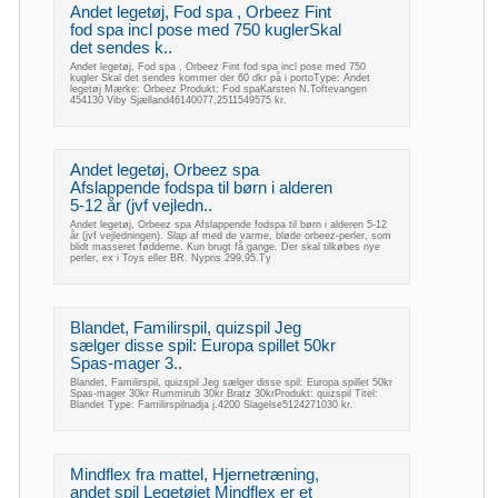
Andet legetøj, Fod spa , Orbeez Fint
fod spa incl pose med 750 kuglerSkal
det sendes k..
Andet legetøj, Fod spa , Orbeez Fint fod spa incl pose med 750
kugler Skal det sendes kommer der 60 dkr på i portoType: Andet
legetøj Mærke: Orbeez Produkt: Fod spaKarsten N.Toftevangen
454130 Viby Sjælland46140077,2511549575 kr.
Andet legetøj, Orbeez spa
Afslappende fodspa til børn i alderen
5-12 år (jvf vejledn..
Andet legetøj, Orbeez spa Afslappende fodspa til børn i alderen 5-12
år (jvf vejledningen). Slap af med de varme, bløde orbeez-perler, som
blidt masseret fødderne. Kun brugt få gange. Der skal tilkøbes nye
perler, ex i Toys eller BR. Nypris 299,95.Ty
Blandet, Familirspil, quizspil Jeg
sælger disse spil: Europa spillet 50kr
Spas-mager 3..
Blandet, Familirspil, quizspil Jeg sælger disse spil: Europa spillet 50kr
Spas-mager 30kr Rummirub 30kr Bratz 30krProdukt: quizspil Titel:
Blandet Type: Familirspilnadja j.4200 Slagelse5124271030 kr.
Mindflex fra mattel, Hjernetræning,
andet spil Legetøjet Mindflex er et