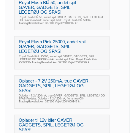
Royal Flush Blå 50, andet spil
GAVER, GADGETS, SPIL,
LEGETØJ OG SPAS!
Royal Flush Blå 50, andet spil GAVER, GADGETS, SPIL, LEGETØJ
OG SPAS!Produkt: andet spil Titel: Royal Flush Blå 50CK-
TradingHavrebakken 327100 Vejle425040502 kr.
Royal Flush Pink 25000, andet spil
GAVER, GADGETS, SPIL,
LEGETØJ OG SPAS!
Royal Flush Pink 25000, andet spil GAVER, GADGETS, SPIL,
LEGETØJ OG SPAS!Produkt: andet spil Titel: Royal Flush Pink
25000CK- TradingHavrebakken 327100 Vejle425040502 kr.
Oplader - 7.2V 250mA, true GAVER,
GADGETS, SPIL, LEGETØJ OG
SPAS!
Oplader - 7.2V 250mA, true GAVER, GADGETS, SPIL, LEGETØJ OG
SPAS!Produkt: Oplader - 7.2V 250mA, fjernstyretCK-
TradingHavrebakken 327100 Vejle42504050149 kr.
Oplader til 12v biler GAVER,
GADGETS, SPIL, LEGETØJ OG
SPAS!