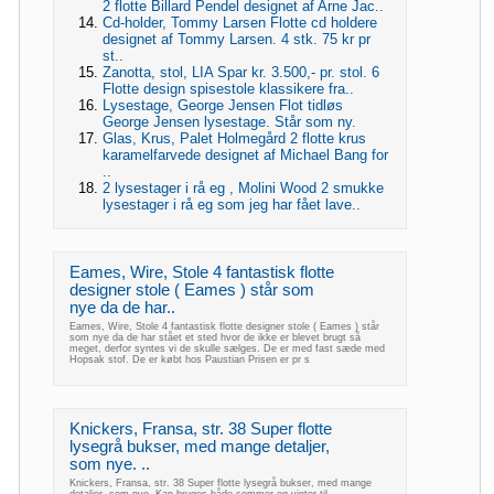
2 flotte Billard Pendel designet af Arne Jac..
Cd-holder, Tommy Larsen Flotte cd holdere
designet af Tommy Larsen. 4 stk. 75 kr pr
st..
Zanotta, stol, LIA Spar kr. 3.500,- pr. stol. 6
Flotte design spisestole klassikere fra..
Lysestage, George Jensen Flot tidløs
George Jensen lysestage. Står som ny.
Glas, Krus, Palet Holmegård 2 flotte krus
karamelfarvede designet af Michael Bang for
..
2 lysestager i rå eg , Molini Wood 2 smukke
lysestager i rå eg som jeg har fået lave..
Eames, Wire, Stole 4 fantastisk flotte
designer stole ( Eames ) står som
nye da de har..
Eames, Wire, Stole 4 fantastisk flotte designer stole ( Eames ) står
som nye da de har stået et sted hvor de ikke er blevet brugt så
meget, derfor syntes vi de skulle sælges. De er med fast sæde med
Hopsak stof. De er købt hos Paustian Prisen er pr s
Knickers, Fransa, str. 38 Super flotte
lysegrå bukser, med mange detaljer,
som nye. ..
Knickers, Fransa, str. 38 Super flotte lysegrå bukser, med mange
detaljer, som nye. Kan bruges både sommer og vinter til