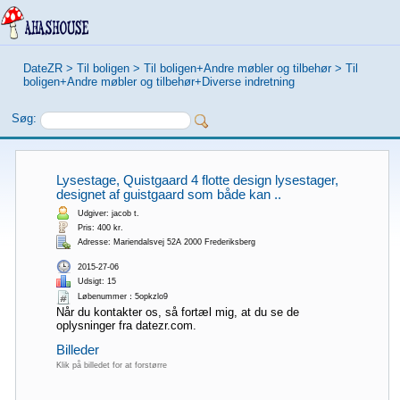
DateZR
>
Til boligen
>
Til boligen+Andre møbler og tilbehør
>
Til
boligen+Andre møbler og tilbehør+Diverse indretning
Søg:
Lysestage, Quistgaard 4 flotte design lysestager,
designet af guistgaard som både kan ..
Udgiver: jacob t.
Pris: 400 kr.
Adresse: Mariendalsvej 52A 2000 Frederiksberg
2015-27-06
Udsigt: 15
Løbenummer：5opkzlo9
Når du kontakter os, så fortæl mig, at du se de
oplysninger fra datezr.com.
Billeder
Klik på billedet for at forstørre