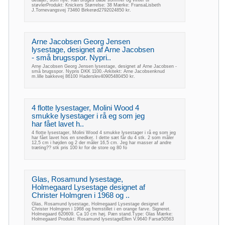
støvlerProdukt: Knickers Størrelse: 38 Mærke: FransaLisbeth
J.Tornevangsvej 73460 Birkerød2792024850 kr.
Arne Jacobsen Georg Jensen
lysestage, designet af Arne Jacobsen
- små brugsspor. Nypri..
Arne Jacobsen Georg Jensen lysestage, designet af Arne Jacobsen -
små brugsspor. Nypris DKK 1100.-Arkitekt: Arne Jacobsenknud
m.lille bakkevej 86100 Haderslev40905480450 kr.
4 flotte lysestager, Molini Wood 4
smukke lysestager i rå eg som jeg
har fået lavet h..
4 flotte lysestager, Molini Wood 4 smukke lysestager i rå eg som jeg
har fået lavet hos en snedker. I dette sæt får du 4 stk. 2 som måler
12,5 cm i højden og 2 der måler 16,5 cm. Jeg har masser af andre
træting?? stk pris 100 kr for de store og 80 fo
Glas, Rosamund lysestage,
Holmegaard Lysestage designet af
Christer Holmgren i 1968 og ..
Glas, Rosamund lysestage, Holmegaard Lysestage designet af
Christer Holmgren i 1968 og fremstillet i en orange farve. Signeret.
Holmegaard 620609. Ca 10 cm høj. Pæn stand.Type: Glas Mærke:
Holmegaard Produkt: Rosamund lysestageEllen V.9640 Farsø50563