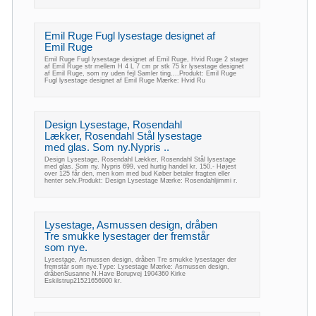
Emil Ruge Fugl lysestage designet af
Emil Ruge
Emil Ruge Fugl lysestage designet af Emil Ruge, Hvid Ruge 2 stager
af Emil Ruge str mellem H 4 L 7 cm pr stk 75 kr lysestage designet
af Emil Ruge, som ny uden fejl Samler ting....Produkt: Emil Ruge
Fugl lysestage designet af Emil Ruge Mærke: Hvid Ru
Design Lysestage, Rosendahl
Lækker, Rosendahl Stål lysestage
med glas. Som ny.Nypris ..
Design Lysestage, Rosendahl Lækker, Rosendahl Stål lysestage
med glas. Som ny. Nypris 699, ved hurtig handel kr. 150.- Højest
over 125 får den, men kom med bud Køber betaler fragten eller
henter selv.Produkt: Design Lysestage Mærke: Rosendahljimmi r.
Lysestage, Asmussen design, dråben
Tre smukke lysestager der fremstår
som nye.
Lysestage, Asmussen design, dråben Tre smukke lysestager der
fremstår som nye.Type: Lysestage Mærke: Asmussen design,
dråbenSusanne N.Have Borupvej 1904360 Kirke
Eskilstrup21521656900 kr.