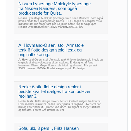
Nissen Lysestage Molekyle lysestage
fra Nissen Randers, som også
producerede for Quist..
Nissen Lysestage Molekyle lysestage fra Nissen Randers, som også
producerede for Quistgaard og Dansk, IHQ. Stagen er i original æske.
sjældent set lille stage fast pris Se mine andre ting til salgType:
Nissen LysestageJesper ..8320 Mårslet22800177400
A. Hovmand-Olsen, stol, Armstole
teak 6 flotte design stole i teak og
originalt skai og..
A. Hovmand-Olsen, stol, Armstole teak 6 flotte design stole i teak og
originalt skai og velbevaret skum sælges. Er designet af Arne
Hovmann Olsen. Meget flotte stole i rigtig god stand. Pris pr stol
3000kr samlet 18000kr Bordet sælges også. Er design
Reoler 6 stk. flotte design reoler i
bedste kvalitet sælges fra kontor.Hver
reol har 3..
Reoler 6 stk. flotte design reoler i bedste kvalitet sælges fra kontor.
Hver reol har 3 skuffer, neden under plads til ringbind. Hver reol har
hjul og kører perfekt. Hjulene kan låses. Designet er meget stilfuldt
og tidsløst. Farve: Grå Bredde 80 cm
Sofa, uld, 3 pers. , Fritz Hansen