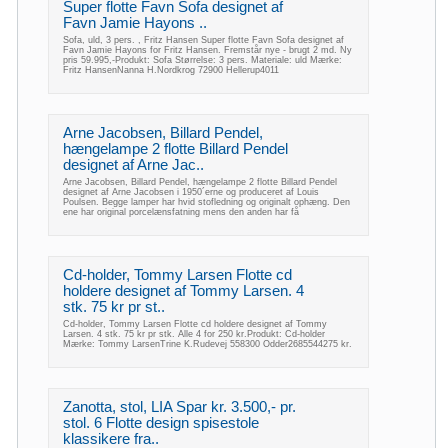
Super flotte Favn Sofa designet af
Favn Jamie Hayons ..
Sofa, uld, 3 pers. , Fritz Hansen Super flotte Favn Sofa designet af
Favn Jamie Hayons for Fritz Hansen. Fremstår nye - brugt 2 md. Ny
pris 59.995,-Produkt: Sofa Størrelse: 3 pers. Materiale: uld Mærke:
Fritz HansenNanna H.Nordkrog 72900 Hellerup4011
Arne Jacobsen, Billard Pendel,
hængelampe 2 flotte Billard Pendel
designet af Arne Jac..
Arne Jacobsen, Billard Pendel, hængelampe 2 flotte Billard Pendel
designet af Arne Jacobsen i 1950´erne og produceret af Louis
Poulsen. Begge lamper har hvid stofledning og originalt ophæng. Den
ene har original porcelænsfatning mens den anden har få
Cd-holder, Tommy Larsen Flotte cd
holdere designet af Tommy Larsen. 4
stk. 75 kr pr st..
Cd-holder, Tommy Larsen Flotte cd holdere designet af Tommy
Larsen. 4 stk. 75 kr pr stk. Alle 4 for 250 kr.Produkt: Cd-holder
Mærke: Tommy LarsenTrine K.Rudevej 558300 Odder2685544275 kr.
Zanotta, stol, LIA Spar kr. 3.500,- pr.
stol. 6 Flotte design spisestole
klassikere fra..