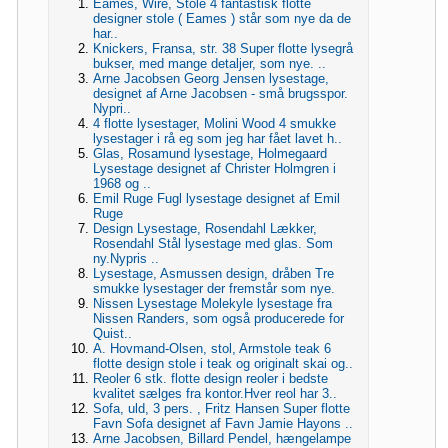
Eames, Wire, Stole 4 fantastisk flotte
designer stole ( Eames ) står som nye da de
har..
Knickers, Fransa, str. 38 Super flotte lysegrå
bukser, med mange detaljer, som nye. ..
Arne Jacobsen Georg Jensen lysestage,
designet af Arne Jacobsen - små brugsspor.
Nypri..
4 flotte lysestager, Molini Wood 4 smukke
lysestager i rå eg som jeg har fået lavet h..
Glas, Rosamund lysestage, Holmegaard
Lysestage designet af Christer Holmgren i
1968 og ..
Emil Ruge Fugl lysestage designet af Emil
Ruge
Design Lysestage, Rosendahl Lækker,
Rosendahl Stål lysestage med glas. Som
ny.Nypris ..
Lysestage, Asmussen design, dråben Tre
smukke lysestager der fremstår som nye.
Nissen Lysestage Molekyle lysestage fra
Nissen Randers, som også producerede for
Quist..
A. Hovmand-Olsen, stol, Armstole teak 6
flotte design stole i teak og originalt skai og..
Reoler 6 stk. flotte design reoler i bedste
kvalitet sælges fra kontor.Hver reol har 3..
Sofa, uld, 3 pers. , Fritz Hansen Super flotte
Favn Sofa designet af Favn Jamie Hayons ..
Arne Jacobsen, Billard Pendel, hængelampe