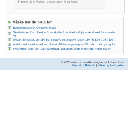
Fragtpris 29 kr.Produkt: 2 lysestager i rå eg Mærk
Måske har du brug for
Byggepladseltavle. Container eltavle
Skuldertaske, Ecco Lækker Ecco skulder / håndtaske.Ægte ruskind med flot mønster
og..
Skisæt, Dynastar, str. 180 Ski, skistave og skitaske. Driver 180 | R 12m | 148 | 110 -..
Andet mærke vaskemaskine, tilbehør Afløbsslange salg for 80kr stk .. helt nye og ikk..
Flyverdragt, ellos, str. 128 Flyverdragt i armygrøn, brugt meget lidt. Nypris 899 kr.
© 2026 datezr.com. Alle rettigheder forbeholdes.
Kontakt
|
Privatliv
|
Vilkår og betingelser