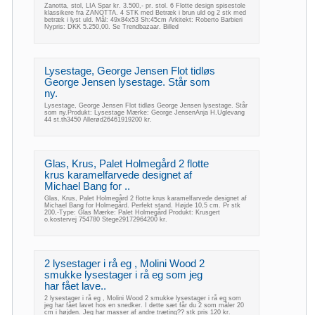
Zanotta, stol, LIA Spar kr. 3.500,- pr. stol. 6 Flotte design spisestole
klassikere fra ZANOTTA. 4 STK med Betræk i brun uld og 2 stk med
betræk i lyst uld. Mål: 49x84x53 Sh:45cm Arkitekt: Roberto Barbieri
Nypris: DKK 5.250,00. Se Trendbazaar. Billed
Lysestage, George Jensen Flot tidløs
George Jensen lysestage. Står som
ny.
Lysestage, George Jensen Flot tidløs George Jensen lysestage. Står
som ny.Produkt: Lysestage Mærke: George JensenAnja H.Uglevang
44 st.th3450 Allerød26461919200 kr.
Glas, Krus, Palet Holmegård 2 flotte
krus karamelfarvede designet af
Michael Bang for ..
Glas, Krus, Palet Holmegård 2 flotte krus karamelfarvede designet af
Michael Bang for Holmegård. Perfekt stand. Højde 10,5 cm. Pr stk
200,-Type: Glas Mærke: Palet Holmegård Produkt: Krusgert
o.kostervej 754780 Stege29172964200 kr.
2 lysestager i rå eg , Molini Wood 2
smukke lysestager i rå eg som jeg
har fået lave..
2 lysestager i rå eg , Molini Wood 2 smukke lysestager i rå eg som
jeg har fået lavet hos en snedker. I dette sæt får du 2 som måler 20
cm i højden. Jeg har masser af andre træting?? stk pris 120 kr.