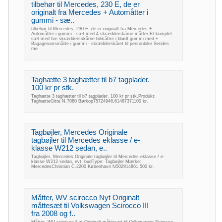
tilbehør til Mercedes, 230 E, de er
originalt fra Mercedes + Automåtter i
gummi - sæ..
tilbehør til Mercedes, 230 E, de er originalt fra Mercedes +
Automåtter i gummi - sæt med 4 skrædderskårne måtter Et komplet
sæt med fire skræddersskårne bilmåtter i blødt gummi med +
Bagagerumsmåtte i gummi - skrædderskåret til personbiler Sendes
me
Taghætte 3 taghætter til b7 tagplader.
100 kr pr stk.
Taghætte 3 taghætter til b7 tagplader. 100 kr pr stk.Produkt:
TaghætteGitte N.7080 Børkop75724946,61467371100 kr.
Tagbøjler, Mercedes Originale
tagbøjler til Mercedes eklasse / e-
klasse W212 sedan, e..
Tagbøjler, Mercedes Originale tagbøjler til Mercedes eklasse / e-
klasse W212 sedan, evt. budType: Tagbøjler Mærke:
MercedesChristian C.2200 København N502914861.500 kr.
Måtter, WV scirocco Nyt Originalt
måttesæt til Volkswagen Scirocco III
fra 2008 og f..
Måtter, WV scirocco Nyt Originalt måttesæt til Volkswagen Scirocco