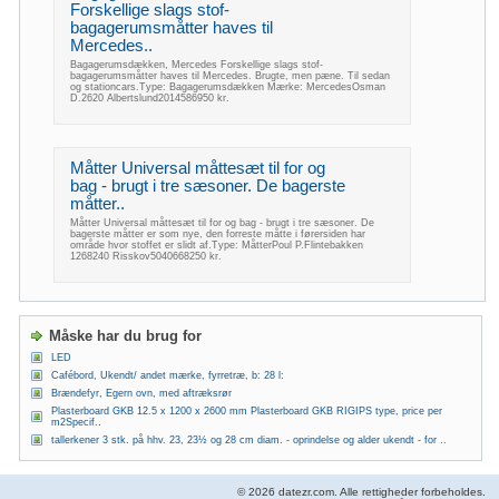
Forskellige slags stof-
bagagerumsmåtter haves til
Mercedes..
Bagagerumsdækken, Mercedes Forskellige slags stof-
bagagerumsmåtter haves til Mercedes. Brugte, men pæne. Til sedan
og stationcars.Type: Bagagerumsdækken Mærke: MercedesOsman
D.2620 Albertslund2014586950 kr.
Måtter Universal måttesæt til for og
bag - brugt i tre sæsoner. De bagerste
måtter..
Måtter Universal måttesæt til for og bag - brugt i tre sæsoner. De
bagerste måtter er som nye, den forreste måtte i førersiden har
område hvor stoffet er slidt af.Type: MåtterPoul P.Flintebakken
1268240 Risskov5040668250 kr.
Måske har du brug for
LED
Cafébord, Ukendt/ andet mærke, fyrretræ, b: 28 l:
Brændefyr, Egern ovn, med aftræksrør
Plasterboard GKB 12.5 x 1200 x 2600 mm Plasterboard GKB RIGIPS type, price per
m2Specif..
tallerkener 3 stk. på hhv. 23, 23½ og 28 cm diam. - oprindelse og alder ukendt - for ..
© 2026 datezr.com. Alle rettigheder forbeholdes.