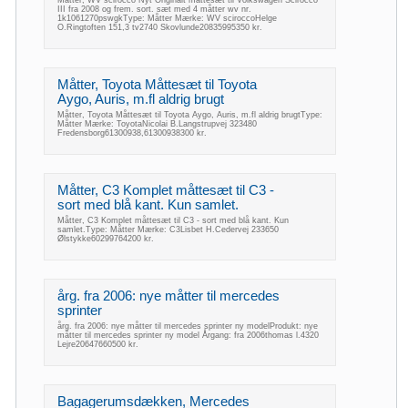
III fra 2008 og frem. sort. sæt med 4 måtter wv nr.
1k1061270pswgkType: Måtter Mærke: WV sciroccoHelge
O.Ringtoften 151,3 tv2740 Skovlunde20835995350 kr.
Måtter, Toyota Måttesæt til Toyota
Aygo, Auris, m.fl aldrig brugt
Måtter, Toyota Måttesæt til Toyota Aygo, Auris, m.fl aldrig brugtType:
Måtter Mærke: ToyotaNicolai B.Langstrupvej 323480
Fredensborg61300938,61300938300 kr.
Måtter, C3 Komplet måttesæt til C3 -
sort med blå kant. Kun samlet.
Måtter, C3 Komplet måttesæt til C3 - sort med blå kant. Kun
samlet.Type: Måtter Mærke: C3Lisbet H.Cedervej 233650
Ølstykke60299764200 kr.
årg. fra 2006: nye måtter til mercedes
sprinter
årg. fra 2006: nye måtter til mercedes sprinter ny modelProdukt: nye
måtter til mercedes sprinter ny model Årgang: fra 2006thomas l.4320
Lejre20647660500 kr.
Bagagerumsdækken, Mercedes