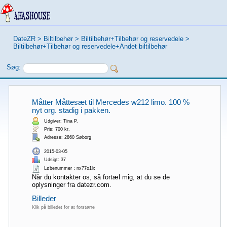
DateZR
>
Biltilbehør
>
Biltilbehør+Tilbehør og reservedele
>
Biltilbehør+Tilbehør og reservedele+Andet biltilbehør
Søg:
Måtter Måttesæt til Mercedes w212 limo. 100 %
nyt org. stadig i pakken.
Udgiver: Tina P.
Pris: 700 kr.
Adresse: 2860 Søborg
2015-03-05
Udsigt: 37
Løbenummer：nx77o1lx
Når du kontakter os, så fortæl mig, at du se de
oplysninger fra datezr.com.
Billeder
Klik på billedet for at forstørre