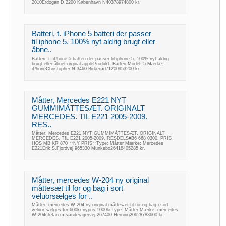
2010Erdogan D.2200 København N40378974800 kr.
Batteri, t. iPhone 5 batteri der passer
til iphone 5. 100% nyt aldrig brugt eller
åbne..
Batteri, t. iPhone 5 batteri der passer til iphone 5. 100% nyt aldrig
brugt eller åbnet orginal appleProdukt: Batteri Model: 5 Mærke:
iPhoneChristopher N.3460 Birkerød71200953200 kr.
Måtter, Mercedes E221 NYT
GUMMIMÅTTESÆT. ORIGINALT
MERCEDES. TIL E221 2005-2009.
RES..
Måtter, Mercedes E221 NYT GUMMIMÅTTESÆT. ORIGINALT
MERCEDES. TIL E221 2005-2009. RESDELS#B6 668 0300. PRIS
HOS MB KR 870 **NY PRIS**Type: Måtter Mærke: Mercedes
E221Erik S.Fjordvej 965330 Munkebo26418405285 kr.
Måtter, mercedes W-204 ny original
måttesæt til for og bag i sort
veluorsælges for ..
Måtter, mercedes W-204 ny original måttesæt til for og bag i sort
veluor sælges for 600kr nypris 1000krType: Måtter Mærke: mercedes
W-204stefan m.sønderagervej 267400 Herning20628783600 kr.