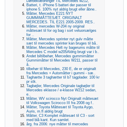
Dørbeklædninger TIL Mercedes w212,
Batteri, t. iPhone 5 batteri der passer til
iphone 5. 100% nyt aldrig brugt eller åbne..
Måtter, Mercedes E221 NYT
GUMMIMÅTTESÆT. ORIGINALT
MERCEDES. TIL E221 2005-2009. RES..
Måtter, mercedes W-204 ny original
måttesæt til for og bag i sort veluorsælges
for ..
Måtter, Mercedes sprinter nyt gulv måtte
sæt til mercedes sprinter kan bruges til bå..
Måtter, Mercedes Helt ny bagerums måtte til
Mercedes C model w205Aldrig brugt var i b..
Andet biltilbehør, Mercedes gummimåtter
Gummimåtter til Mercedes W211, passer til
å..
tilbehør til Mercedes, 230 E, de er originalt
fra Mercedes + Automåtter i gummi - sæ..
Taghætte 3 taghætter til b7 tagplader. 100 kr
pr stk.
Tagbøjler, Mercedes Originale tagbøjler til
Mercedes eklasse / e-klasse W212 sedan,
e..
Måtter, WV scirocco Nyt Originalt måttesæt
til Volkswagen Scirocco III fra 2008 og f..
Måtter, Toyota Måttesæt til Toyota Aygo,
Auris, m.fl aldrig brugt
Måtter, C3 Komplet måttesæt til C3 - sort
med blå kant. Kun samlet.
årg. fra 2006: nye måtter til mercedes