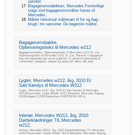
sprinter
Bagagerumsdækken, Mercedes Forskellige
slags stof-bagagerumsmåtter haves til
Mercedes..
Måtter Universal måttesæt til for og bag -
brugt i tre sæsoner. De bagerste måtter..
Bagagerumsbakke,
Opbevaringsboks til Mercedes w212
Bagagerumsbakke, Opbevaringsboks til Mercedes w212 St..Car
Opbevaringsboks til Mercedes w211 St..Car. Placeres i bagagerum
bag ved bagsædet lige op ad ryglænet. Er genial til opbevaring af
cykelholder, paraplyer, tæpper og andet der ellers ville skøj
Lygter, Mercedes w212, årg. 2010 Et
Sæt Kørelys til Mercedes W212
Lygter, Mercedes w212, årg. 2010 Et Sæt Kørelys til Mercedes
W212Reservedel: Lygter Model: w212 Bilmærke: Mercedes Årgang:
2010Erdogan D.2200 København N403789741.000 kr.
Interiør, Mercedes W212, årg. 2010
Dørbeklædninger TIL Mercedes
w212,
Interiør, Mercedes W212, årg. 2010 Dørbeklædninger TIL Mercedes
w212,Reservedel: Interiør Model: W212 Bilmærke: Mercedes Årgang: