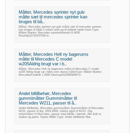
Måtter, Mercedes sprinter nyt gulv
måtte sæt til mercedes sprinter kan
bruges til bå..
Måtter, Mercedes sprinter nyt gulv måtte sæt til mercedes sprinter
kan bruges til både 2 enkelt stole og til dobbelt sæde foran.Type:
Måtter Mærke: Mercedes sprinterKenneth B.4000
Roskilde22743337500 kr.
Måtter, Mercedes Helt ny bagerums
måtte til Mercedes C model
w205Aldrig brugt var i b..
Måtter, Mercedes Helt ny bagerums måtte til Mercedes C model
w205 Aldrig brugt var i bilen som ekstra måtteType: Måtter Mærke:
MercedesFrederik J.2600 Glostrup20105854600 kr.
Andet biltilbehør, Mercedes
gummimåtter Gummimåtter til
Mercedes W211, passer til å..
Andet biltilbehør, Mercedes gummimåtter Gummimåtter til Mercedes
W211, passer til årg. 2003-2009, måske også til W212. Org.
vintermåtter til Mercedes, passer med kliklås i hjørnet. Alle 4stk er
intakte og pæne. Nypris 800kr.Type: Andet biltilbehør Mæ