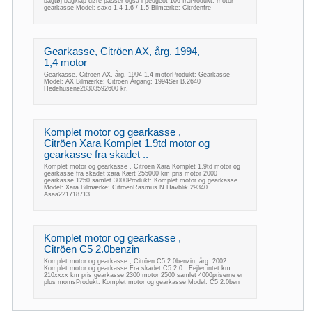
bagtøj bagklap døre passer også i peugeot 106 fraProdukt: motor
gearkasse Model: saxo 1,4 1,6 / 1,5 Bilmærke: Citröenfre
Gearkasse, Citröen AX, årg. 1994,
1,4 motor
Gearkasse, Citröen AX, årg. 1994 1,4 motorProdukt: Gearkasse
Model: AX Bilmærke: Citröen Årgang: 1994Ser B.2640
Hedehusene28303592600 kr.
Komplet motor og gearkasse ,
Citröen Xara Komplet 1.9td motor og
gearkasse fra skadet ..
Komplet motor og gearkasse , Citröen Xara Komplet 1.9td motor og
gearkasse fra skadet xara Kært 255000 km pris motor 2000
gearkasse 1250 samlet 3000Produkt: Komplet motor og gearkasse
Model: Xara Bilmærke: CitröenRasmus N.Havblik 29340
Asaa221718713.
Komplet motor og gearkasse ,
Citröen C5 2.0benzin
Komplet motor og gearkasse , Citröen C5 2.0benzin, årg. 2002
Komplet motor og gearkasse Fra skadet C5 2.0 . Fejler intet km
210xxxx km pris gearkasse 2300 motor 2500 samlet 4000priserne er
plus momsProdukt: Komplet motor og gearkasse Model: C5 2.0ben