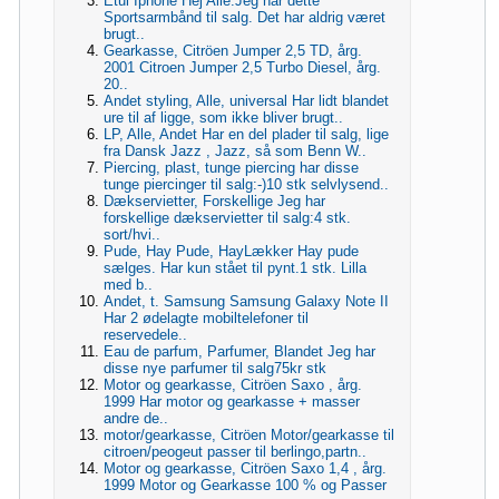
Etui Iphone Hej Alle.Jeg har dette
Sportsarmbånd til salg. Det har aldrig været
brugt..
Gearkasse, Citröen Jumper 2,5 TD, årg.
2001 Citroen Jumper 2,5 Turbo Diesel, årg.
20..
Andet styling, Alle, universal Har lidt blandet
ure til af ligge, som ikke bliver brugt..
LP, Alle, Andet Har en del plader til salg, lige
fra Dansk Jazz , Jazz, så som Benn W..
Piercing, plast, tunge piercing har disse
tunge piercinger til salg:-)10 stk selvlysend..
Dækservietter, Forskellige Jeg har
forskellige dækservietter til salg:4 stk.
sort/hvi..
Pude, Hay Pude, HayLækker Hay pude
sælges. Har kun stået til pynt.1 stk. Lilla
med b..
Andet, t. Samsung Samsung Galaxy Note II
Har 2 ødelagte mobiltelefoner til
reservedele..
Eau de parfum, Parfumer, Blandet Jeg har
disse nye parfumer til salg75kr stk
Motor og gearkasse, Citröen Saxo , årg.
1999 Har motor og gearkasse + masser
andre de..
motor/gearkasse, Citröen Motor/gearkasse til
citroen/peogeut passer til berlingo,partn..
Motor og gearkasse, Citröen Saxo 1,4 , årg.
1999 Motor og Gearkasse 100 % og Passer