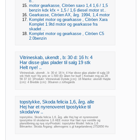
o..
motor gearkasse, Citröen saxo 1,4 1,6 / 1,5
benzin kdx kfx + 1,5 / 1,6 diesel motor st..
Gearkasse, Citröen AX, årg. 1994, 1,4 motor
Komplet motor og gearkasse , Citröen Xara
Komplet 1.9td motor og gearkasse fra
skadet ..
Komplet motor og gearkasse , Citröen C5
2.0benzin
Vitrineskab, ukendt , b: 30 d: 16 h: 4
Har disse glas plader til salg 19 stk
Helt nye! ..
Vitrineskab, ukendt , b: 30 d: 16 h: 4 Har disse glas plader til salg 19
stk Helt nye! Ny pris er 1.500 (Er åben for bud! ) Kontakt mig på 28
56 37 10 :)Produkt: Vitrineskab Dybde (cm): 16 Mærke: ukendt Højde
(cm): 4 Bredde (cm): 30søren z.toftegårds
topstykke, Skoda felicia 1,6, årg. alle
Hej har et nyrenoveret tpostykke til
skoda/vw ..
topstykke, Skoda felicia 1,6, årg. alle Hej har et nyrenoveret
tpostykke til skoda/vw 1,6 AEE motor Har fået nye ventille og
planslibning,og nye styrProdukt: topstykke Model: felicia 1,6
Bilmærke: Skoda Årgang: allemogens s.gl køgelandevej 2752650 Hv