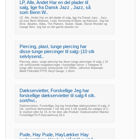
LP, Alle, Andet Har en del plader til
salg, lige fra Dansk Jazz , Jazz, så
som Benn W..
LP, Alle, Andet Har en del plader til salg, lige fra Dansk Jazz , Jazz,
så som Benn Webster, Louis Amstrong til Blues og Klassisk. Jeg har
Elvis ,Beatles, Abba, The Platters, Sweet, Slade, Stevie Wonder og
mange flere. Jeg har en del gamle danske roc
Piercing, plast, tunge piercing har
disse tunge piercinger til salg:-)10 stk
selvlysend..
Piercing, plast, tunge piercing har disse tunge piercinger til salg:-) 10
stk selvlysende tungepiercinger i forskellige farver:-) Velegnet til
tunge eller brystvorte selvlysende UV Glitter, udformet Materiale:
Blødt Fleksibel PTFE Akryl Gauge: 1.6mm
Dækservietter, Forskellige Jeg har
forskellige dækservietter til salg:4 stk.
sort/hvi..
Dækservietter, Forskellige Jeg har forskellige dækservietter til salg: 4
stk. sort/hvis blomstrede 7 stk blå stof 2 stk lyseblå De sælges til 2,-
kr stykket eller for 15,-kr for dem alle.Produkt: Dækservietter Mærke:
ForskelligeThi P.Gasværksvej 29,4
Pude, Hay Pude, HayLækker Hay