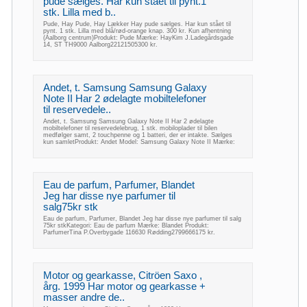
pude sælges. Har kun stået til pynt.1
stk. Lilla med b..
Pude, Hay Pude, Hay Lækker Hay pude sælges. Har kun stået til
pynt. 1 stk. Lilla med blå/rød-orange knap. 300 kr. Kun afhentning
(Aalborg centrum)Produkt: Pude Mærke: HayKim J.Ladegårdsgade
14, ST TH9000 Aalborg22121505300 kr.
Andet, t. Samsung Samsung Galaxy
Note II Har 2 ødelagte mobiltelefoner
til reservedele..
Andet, t. Samsung Samsung Galaxy Note II Har 2 ødelagte
mobiltelefoner til reservedelebrug, 1 stk. mobiloplader til bilen
medfølger samt, 2 touchpenne og 1 batteri, der er intakte. Sælges
kun samletProdukt: Andet Model: Samsung Galaxy Note II Mærke:
Eau de parfum, Parfumer, Blandet
Jeg har disse nye parfumer til
salg75kr stk
Eau de parfum, Parfumer, Blandet Jeg har disse nye parfumer til salg
75kr stkKategori: Eau de parfum Mærke: Blandet Produkt:
ParfumerTina P.Overbygade 116630 Rødding2799666175 kr.
Motor og gearkasse, Citröen Saxo ,
årg. 1999 Har motor og gearkasse +
masser andre de..