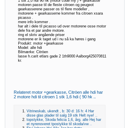
1 stk 2,0 hdi 90 hk (motor code rhy ) + gearkasse
motoren passe til de fleste citroen og peugeot
gearkasserene passer os til flere modeller ,
motorene + gearkasserne kommer fra citroen xsara
picasso .
mere info kommer .
har alt i dele til picasso ud over motorene osse motor
dele fra et par andre motore.
ring el skriv angående priser
motorene er ik taget ud i nu så ka høres i gang
Produkt: motor +gearkasse
Model: alle hdi
Bilmærke: Citröen
lasse h.
carit etlars gade 2 1th
9000 Aalborg
42507081
1
kr.
Relateret motor +gearkasse, Citröen alle hdi har
2 motore hdi til citroen 1 stk 1,6 hdi ( 90 hk ..
Vitrineskab, ukendt , b: 30 d: 16 h: 4 Har
disse glas plader til salg 19 stk Helt nye! ..
topstykke, Skoda felicia 1,6, årg. alle Hej har
et nyrenoveret tpostykke til skoda/vw ..