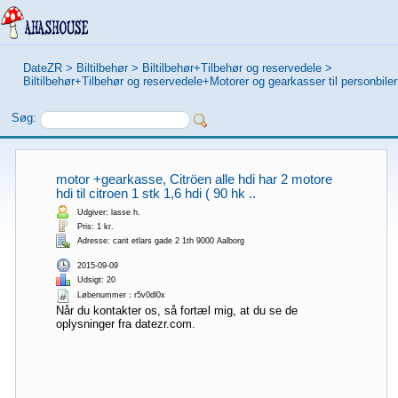
DateZR
>
Biltilbehør
>
Biltilbehør+Tilbehør og reservedele
>
Biltilbehør+Tilbehør og reservedele+Motorer og gearkasser til personbiler
Søg:
motor +gearkasse, Citröen alle hdi har 2 motore
hdi til citroen 1 stk 1,6 hdi ( 90 hk ..
Udgiver: lasse h.
Pris: 1 kr.
Adresse: carit etlars gade 2 1th 9000 Aalborg
2015-09-09
Udsigt: 20
Løbenummer：r5v0dl0x
Når du kontakter os, så fortæl mig, at du se de
oplysninger fra datezr.com.