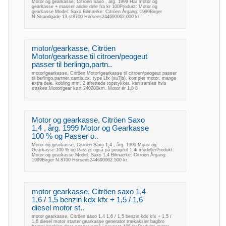
Motor og gearkasse, Citröen Saxo , årg. 1999 Har motor og
gearkasse + masser andre dele fra kr 100Produkt: Motor og
gearkasse Model: Saxo Bilmærke: Citröen Årgang: 1999Birger
N.Strandgade 13,st8700 Horsens244690062.000 kr.
motor/gearkasse, Citröen
Motor/gearkasse til citroen/peogeut
passer til berlingo,partn..
motor/gearkasse, Citröen Motor/gearkasse til citroen/peogeut passer
til berlingo,partner,xantia,zx, type Lfx (xu7jb), komplet motor, mange
extra dele, kobling mm, 2 afrettede topstykker, kan samles hvis
ønskes.Motor/gear kørt 240000km. Motor er 1,8 8
Motor og gearkasse, Citröen Saxo
1,4 , årg. 1999 Motor og Gearkasse
100 % og Passer o..
Motor og gearkasse, Citröen Saxo 1,4 , årg. 1999 Motor og
Gearkasse 100 % og Passer også på peugeot 1,4i modellerProdukt:
Motor og gearkasse Model: Saxo 1,4 Bilmærke: Citröen Årgang:
1999Birger N.8700 Horsens244690062.500 kr.
motor gearkasse, Citröen saxo 1,4
1,6 / 1,5 benzin kdx kfx + 1,5 / 1,6
diesel motor st..
motor gearkasse, Citröen saxo 1,4 1,6 / 1,5 benzin kdx kfx + 1,5 /
1,6 diesel motor starter gearkasse generator trækaksler bagbro