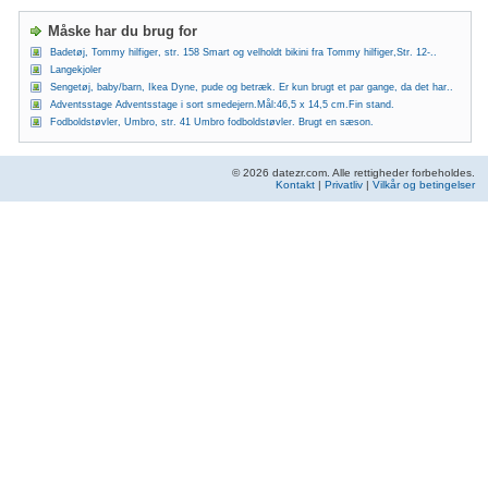
Måske har du brug for
Badetøj, Tommy hilfiger, str. 158 Smart og velholdt bikini fra Tommy hilfiger,Str. 12-..
Langekjoler
Sengetøj, baby/barn, Ikea Dyne, pude og betræk. Er kun brugt et par gange, da det har..
Adventsstage Adventsstage i sort smedejern.Mål:46,5 x 14,5 cm.Fin stand.
Fodboldstøvler, Umbro, str. 41 Umbro fodboldstøvler. Brugt en sæson.
© 2026 datezr.com. Alle rettigheder forbeholdes.
Kontakt
|
Privatliv
|
Vilkår og betingelser