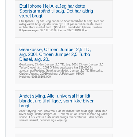
Etui Iphone Hej Alle.Jeg har dette
Sportsarmbånd til salg. Det har aldrig
været brugt..
Etui Iphone Hej Alle. Jeg har dette Sportsarmbånd til salg. Det har
aldrig været brugt og står som nyt. Det passer til de fleste Touch
mobiler Kom med et bud!. :)Produkt: Etui Model: IphoneChristian
K.bjørnevangen 32 1TH5260 Odense S6011184850 kr.
Gearkasse, Citröen Jumper 2,5 TD,
årg. 2001 Citroen Jumper 2,5 Turbo
Diesel, årg. 20..
Gearkasse, Citröen Jumper 2,5 TD, årg. 2001 Citroen Jumper 2,5
Turbo Diesel, årg. 2001 5 Trins gearkasse km 159.000 fra
autocamperProdukt: Gearkasse Model: Jumper 2,5 TD Bilmærke:
Citröen Årgang: 2001Helsingør A.Folehaven 63000
Helsingør502828163.000
Andet styling, Alle, universal Har lidt
blandet ure til af ligge, som ikke bliver
brugt..
Andet styling, Alle, universal Har lidt blandet ure til af ligge, som ikke
bliver brugt, derfor sælges de. 1 stk afr ur, af ukendt mærke og uden
sonde. 1 stk volt ur 1 stk udstødnings temperatur ur, uden sensor.
samles samlet, befinder sig i vejle og