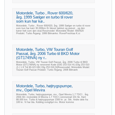
Motordele, Turbo , Rover 600/620,
årg. 1999 Sælger en turbo til rover
som kun har kø..
Motordele, Turbo , Rover 600/620, årg. 1999 Sælger en turbo til rover
som kun har kørt 30.000km Er blevet tjekket og prøvet , og den
kører helt som den skal.Reservedel: Motordele Model: 600/620
Produkt: Turbo Årgang: 1999 Bilmærke: RoverFreshtaa K.si
Motordele, Turbo, VW Touran Golf
Passat, årg. 2006 Turbo til BKD Motor
(GT1749VA) ny r..
Motordele, Turbo, VW Touran Golf Passat, årg. 2006 Turbo til BKD
Motor (GT1749VA) ny renoveret Kode (03G 253 014 H) (03g 253 010
J) ( 1.9 Tdi 90-115 HK( 03g 253 016 N)Reservedel: Motordele Model:
Touran Golf Passat Produkt: Turbo Årgang: 2006 Bilmærk
Motordele, Turbo, højtrygspumpe,
mv., Opel Mevira
Motordele, Turbo, højtrygspumpe, mv., Opel Mevira 1,7 TDCI , årg.
2004 Alt i motordele til Mevira 1,7 TDCI commenrail 101 hk. Kørt
88.000 km. Turbo & højtrygspumpe 1500 kr. pr. Stk. Andre dele fra
100 kr. Vi har bla. Kobling svinghjul mv. Motor komme