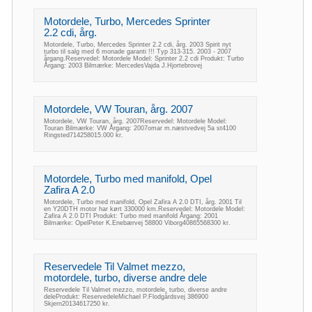
Motordele, Turbo, Mercedes Sprinter
2.2 cdi, årg.
Motordele, Turbo, Mercedes Sprinter 2.2 cdi, årg. 2003 Spirit nyt
turbo til salg med 6 monade garanti !!! Typ 313-315. 2003 - 2007
årgang.Reservedel: Motordele Model: Sprinter 2.2 cdi Produkt: Turbo
Årgang: 2003 Bilmærke: MercedesVajda J.Hjortebrovej
Motordele, VW Touran, årg. 2007
Motordele, VW Touran, årg. 2007Reservedel: Motordele Model:
Touran Bilmærke: VW Årgang: 2007omar m.næstvedvej 5a st4100
Ringsted714258015.000 kr.
Motordele, Turbo med manifold, Opel
Zafira A 2.0
Motordele, Turbo med manifold, Opel Zafira A 2.0 DTI, årg. 2001 Til
en Y20DTH motor har kørt 330000 km.Reservedel: Motordele Model:
Zafira A 2.0 DTI Produkt: Turbo med manifold Årgang: 2001
Bilmærke: OpelPeter K.Enebærvej 58800 Viborg40865568300 kr.
Reservedele Til Valmet mezzo,
motordele, turbo, diverse andre dele
Reservedele Til Valmet mezzo, motordele, turbo, diverse andre
deleProdukt: ReservedeleMichael P.Flodgårdsvej 386900
Skjern20134617250 kr.