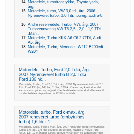
Motordele, turbo/topstykke, Toyota yaris,
årg.
Motordele, turbo, VW 3,0 tdi, årg. 2006
Nyrenoveret turbo, 3,0 Tdi, toureg, audi a-8,
..
Andre reservedele, Turbo, VW, årg. 2007
Turborenovering VW T5 2,5 , 2,0 , 1,9 TDI
.Man..
Motordele, Turbo KKK A6 C6 2.7TDI, Audi
A6, årg.
Motordele, Turbo, Mercedes W212 E200cdi
W204
Motordele, Turbo, Ford 2,0 Tdci, årg.
2007 Nyrenoveret turbo til 2,0 Tdci
Ford 136 hk,..
Motordele, Turbo, Ford 2,0 Tdci, årg. 2007 Nyrenoveret turbo til 2,0
Tdci Ford 136 hk, 140 hk, 115hk, 130hk. Garanti og kvalitet er det
samme som på en ny original. Gamle defekte turbo skal afleveres til
os eler betales depositum på 1250 kr indtil de
Motordele, turbo, Ford c-max, årg.
2007 renoveret turbo (ombytnings
turbo) 1,6 tdci, 1..
Motordele, turbo, Ford c-max, årg. 2007 renoveret turbo (ombytnings
turbo) 1,6 tdci, 1,6 Hdi peugeot og citroen, mazda 3, volvo, ford
focus 1,6. 12 måneder garant og hvis vi får bilen og afmonterer den