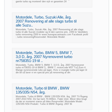
gamle turbo og monterer den nye er garantien 24
Motordele, Turbo, Suzuki Alle, årg.
2007 Renovering af alle slags turbo til
alle Suzu..
Motordele, Turbo, Suzuki Alle, årg. 2007 Renovering af alle slags
turbo til alle Suzuki modeler og til den samme pris. 2350 kr Varebilers
turbo renovering 2500 kr www.husegracaninauto.com Facebook profil
; turbo renoveringReservedel: Motordele Model:
Motordele, Turbo, BMW 5, BMW 7,
3,0 D, årg. 2007 Nyrenoveret turbo
nr758351-19 til ..
Motordele, Turbo, BMW 5, BMW 7, 3,0 D, årg. 2007 Nyrenoveret
turbo nr758351-19 til BMW 5 , BMW 7, motorcode M57 Tu2 Euro 4.
Mange nyrenoverede tubo på lager. Hvis vi mangler turbo på lager til
din bil så laver vi en special pris på renovering af din
Motordele, Turbo til BMW , BMW
135/335i N54, årg.
Motordele, Turbo til BMW , BMW 135/335i N54, årg. 2007 Til Årgang
2007-2010 N54. De har kørt 70.000km. Fejler intet. Bliver ikke brugt
da der er monteret større på bilen.Reservedel: Motordele Model:
135/335i N54 Produkt: Turbo til BMW Årgang: 2007 Bi