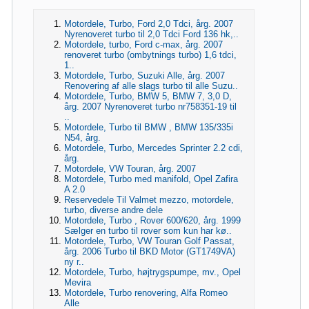
Motordele, Turbo, Ford 2,0 Tdci, årg. 2007
Nyrenoveret turbo til 2,0 Tdci Ford 136 hk,..
Motordele, turbo, Ford c-max, årg. 2007
renoveret turbo (ombytnings turbo) 1,6 tdci,
1..
Motordele, Turbo, Suzuki Alle, årg. 2007
Renovering af alle slags turbo til alle Suzu..
Motordele, Turbo, BMW 5, BMW 7, 3,0 D,
årg. 2007 Nyrenoveret turbo nr758351-19 til
..
Motordele, Turbo til BMW , BMW 135/335i
N54, årg.
Motordele, Turbo, Mercedes Sprinter 2.2 cdi,
årg.
Motordele, VW Touran, årg. 2007
Motordele, Turbo med manifold, Opel Zafira
A 2.0
Reservedele Til Valmet mezzo, motordele,
turbo, diverse andre dele
Motordele, Turbo , Rover 600/620, årg. 1999
Sælger en turbo til rover som kun har kø..
Motordele, Turbo, VW Touran Golf Passat,
årg. 2006 Turbo til BKD Motor (GT1749VA)
ny r..
Motordele, Turbo, højtrygspumpe, mv., Opel
Mevira
Motordele, Turbo renovering, Alfa Romeo
Alle