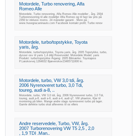
Motordele, Turbo renovering, Alfa
Romeo Alle
Motordele, Turbo renovering, Alfa Romeo Alle modeller , årg. 2004
Turborenovering til alle modeller Alfa Romeo og til fast lav pris på
2350 kr inklusiv moms. 24 måneder garanti . Mere på ;
www.husegracaninauto.com Facebook kontakt profil; Turbo renov
Motordele, turbo/topstykke, Toyota
yaris, årg.
Motordele, turbo/topstykke, Toyota yaris, årg. 2005 Topstykke, turbo,
dysser osv til yaris 1,4 d4d.Reservedel: Motordele Model: yaris
Produkt: turbo/topstykke Årgang: 2005 Bilmærke: Toyotajess
P.Læskovvej 1264632 Bjæverskov23465711600 kr.
Motordele, turbo, VW 3,0 tdi, årg.
2006 Nyrenoveret turbo, 3,0 Tdi,
toureg, audi a-8, ..
Motordele, turbo, VW 3,0 tdi, årg. 2006 Nyrenoveret turbo, 3,0 Tdi,
toureg, audi a-8, audi a-6, audi a-4, audi q7, VW phaeton, Klar til
montering på bilen. Mange andre slags nyrenoveret turbo på lager.
Gamle defekte turbo skal afleveres til os ellers
Andre reservedele, Turbo, VW, årg.
2007 Turborenovering VW T5 2,5 , 2,0
, 1,9 TDI .Man..