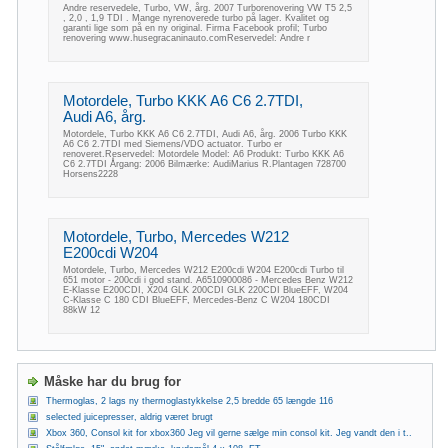
Andre reservedele, Turbo, VW, årg. 2007 Turborenovering VW T5 2,5
, 2,0 , 1,9 TDI . Mange nyrenoverede turbo på lager. Kvalitet og
garanti lige som på en ny original. Firma Facebook profil; Turbo
renovering www.husegracaninauto.comReservedel: Andre r
Motordele, Turbo KKK A6 C6 2.7TDI,
Audi A6, årg.
Motordele, Turbo KKK A6 C6 2.7TDI, Audi A6, årg. 2006 Turbo KKK
A6 C6 2.7TDI med Siemens/VDO actuator. Turbo er
renoveret.Reservedel: Motordele Model: A6 Produkt: Turbo KKK A6
C6 2.7TDI Årgang: 2006 Bilmærke: AudiMarius R.Plantagen 728700
Horsens2228
Motordele, Turbo, Mercedes W212
E200cdi W204
Motordele, Turbo, Mercedes W212 E200cdi W204 E200cdi Turbo til
651 motor - 200cdi i god stand. A6510900086 - Mercedes Benz W212
E-Klasse E200CDI, X204 GLK 200CDI GLK 220CDI BlueEFF, W204
C-Klasse C 180 CDI BlueEFF, Mercedes-Benz C W204 180CDI
88kW 12
Måske har du brug for
Thermoglas, 2 lags ny thermoglastykkelse 2,5 bredde 65 længde 116
selected juicepresser, aldrig været brugt
Xbox 360, Consol kit for xbox360 Jeg vil gerne sælge min consol kit. Jeg vandt den i t..