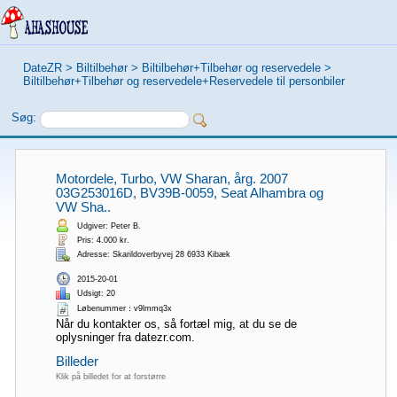
DateZR
>
Biltilbehør
>
Biltilbehør+Tilbehør og reservedele
>
Biltilbehør+Tilbehør og reservedele+Reservedele til personbiler
Søg:
Motordele, Turbo, VW Sharan, årg. 2007
03G253016D, BV39B-0059, Seat Alhambra og
VW Sha..
Udgiver: Peter B.
Pris: 4.000 kr.
Adresse: Skarildoverbyvej 28 6933 Kibæk
2015-20-01
Udsigt: 20
Løbenummer：v9lmmq3x
Når du kontakter os, så fortæl mig, at du se de
oplysninger fra datezr.com.
Billeder
Klik på billedet for at forstørre