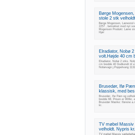
Børge Mogensen, 
stole 2 stk velhol
Børge Mogensen, Lænestol m
2257 , betrukket med nyt sor
Mogensen Produkt: Læne sto
Hjør
Elradiator, Nobø 2 
volt.Højde 40 cm 
Elradiator, Nobø 2 stks. Nob
cm bredde 40 Godkendt til v
Nobøvagn j.Poppelvang 11325
Brusedør, Ifø Pæn 
klassisk, med besl
Brusedør, Ifø Pæn og velhold
bredde 68. Prisen er 900kr, e
Brusedør Mærke: Iførene a.
kr.
TV møbel Massiv 
velholdt. Nypris kr
TV møbel Massiv sæbebehandl