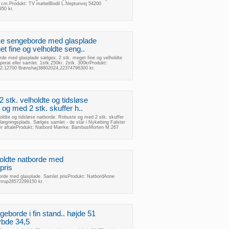
cm.Produkt: TV møbelBodil L.Neptunvej 54200
50 kr.
ke sengeborde med glasplade
t fine og velholdte seng..
de med glasplade sælges. 2 stk. meget fine og velholdte
rat eller samlet. 1stk.250kr. 2stk. 300krProdukt:
6.2.12700 Brønshøj38802024,22374796300 kr.
stk. velholdte og tidsløse
og med 2 stk. skuffer h..
oldte og tidsløse natborde. Robuste og med 2 stk. skuffer
alægningsplads. Sælges samlet - de står i Nykøbing Falster
ter aftaleProdukt: Natbord Mærke: BambusMorten M.267
holdte natborde med
pris
borde med glasplade. Samlet prisProdukt: NatbordAnne
strup28572299150 kr.
geborde i fin stand.. højde 51
ybde 34,5