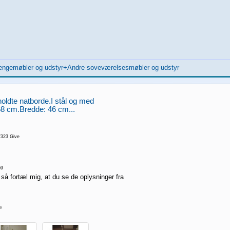
Sengemøbler og udstyr+Andre soveværelsesmøbler og udstyr
holdte natborde.I stål og med
68 cm.Bredde: 46 cm...
7323 Give
p9
 så fortæl mig, at du se de oplysninger fra
re