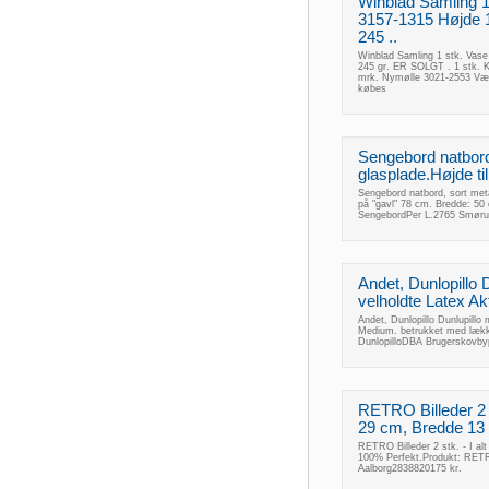
Winblad Samling 1
3157-1315 Højde 
245 ..
Winblad Samling 1 stk. Vas
245 gr. ER SOLGT . 1 stk. Kr
mrk. Nymølle 3021-2553 Væg
købes
Sengebord natbord
glasplade.Højde ti
Sengebord natbord, sort meta
på "gavl" 78 cm. Bredde: 50
SengebordPer L.2765 Smør
Andet, Dunlopillo 
velholdte Latex A
Andet, Dunlopillo Dunlupill
Medium. betrukket med lække
DunlopilloDBA Brugerskovby
RETRO Billeder 2 st
29 cm, Bredde 13 cm
RETRO Billeder 2 stk. - I alt
100% Perfekt.Produkt: RETR
Aalborg2838820175 kr.