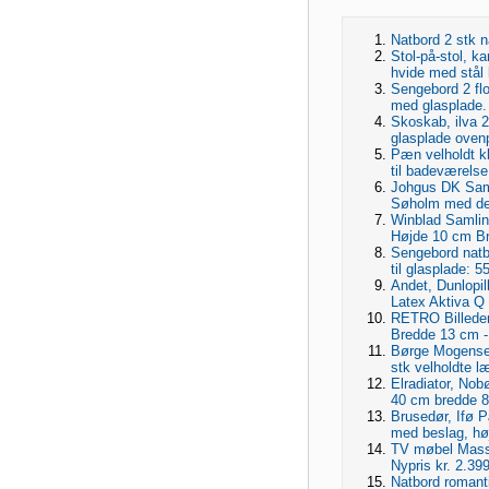
Natbord 2 stk n
Stol-på-stol, ka
hvide med stål
Sengebord 2 flo
med glasplade. 
Skoskab, ilva 2
glasplade oven
Pæn velholdt k
til badeværels
Johgus DK Sam
Søholm med de
Winblad Samlin
Højde 10 cm Br
Sengebord natb
til glasplade: 
Andet, Dunlopil
Latex Aktiva Q
RETRO Billeder 
Bredde 13 cm - I
Børge Mogensen
stk velholdte l
Elradiator, Nobø
40 cm bredde 8
Brusedør, Ifø P
med beslag, hø
TV møbel Massi
Nypris kr. 2.39
Natbord romant