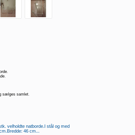
orde.
ade.
og sælges samlet.
tk. velholdte natborde.I stål og med
 cm.Bredde: 46 cm...