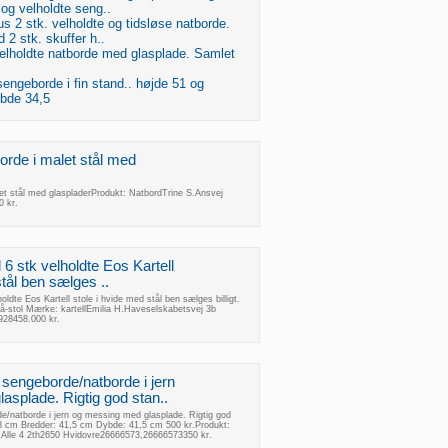
 og velholdte seng..
 2 stk. velholdte og tidsløse natborde.
2 stk. skuffer h..
velholdte natborde med glasplade. Samlet
sengeborde i fin stand.. højde 51 og
bde 34,5
orde i malet stål med
let stål med glaspladerProdukt: NatbordTrine S.Ansvej
0 kr.
l 6 stk velholdte Eos Kartell
stål ben sælges ..
lholdte Eos Kartell stole i hvide med stål ben sælges billigt.
på-stol Mærke: kartellEmilia H.Haveselskabetsvej 3b
928458.000 kr.
 sengeborde/natborde i jern
asplade. Rigtig god stan..
e/natborde i jern og messing med glasplade. Rigtig god
 48 cm Bredder: 41,5 cm Dybde: 41,5 cm 500 kr.Produkt:
lle 4 2th2650 Hvidovre26666573,26666573350 kr.