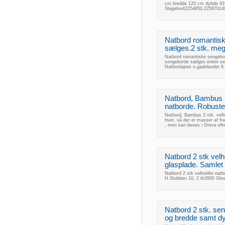
cm bredde 120 cm dybde 43 
Slagelse42254850,225670149
Natbord romantis
sælges.2 stk. mege
Natbord romantiske sengebor
sengeborde sælges enten sepe
Natbordajnet n.gadelandet 
Natbord, Bambus 2 
natborde. Robuste 
Natbord, Bambus 2 stk. velh
hver, så der er masser af fr
, men kan beses i Greve ef
Natbord 2 stk vel
glasplade. Samlet 
Natbord 2 stk velholdte nat
H.Stubben 10, 2 th2600 Glo
Natbord 2 stk. sen
og bredde samt d