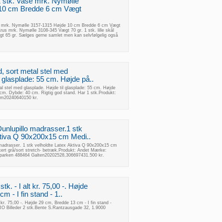
 stk. Vase mrk. Nymølle
10 cm Bredde 6 cm Vægt
e mrk. Nymølle 3157-1315 Højde 10 cm Bredde 6 cm Vægt
us mrk. Nymølle 3108-345 Vægt 70 gr. 1 stk. lille skål
t 65 gr. Sælges gerne samlet men kan selvfølgelig også
, sort metal stel med
l glasplade: 55 cm. Højde på..
l stel med glasplade. Højde til glasplade: 55 cm. Højde
 cm. Dybde: 40 cm. Rigtig god stand. Har 1 stk.Produkt:
um20240640150 kr.
Dunlupillo madrasser.1 stk
ktiva Q 90x200x15 cm Medi..
o madrasser. 1 stk velholdte Latex Aktiva Q 90x200x15 cm
rt grå/sort stretch- betræk.Produkt: Andet Mærke:
parken 488464 Galten20202528,306697431.500 kr.
k. - I alt kr. 75,00 -. Højde
 - I fin stand - 1..
 kr. 75,00 -. Højde 29 cm, Bredde 13 cm - I fin stand -
O Billeder 2 stk.Bente S.Rantzausgade 32, 1.9000