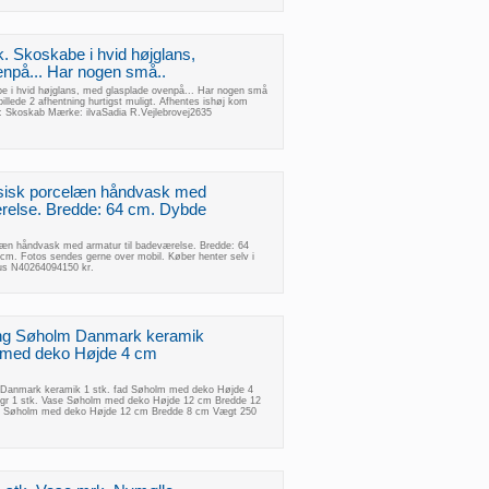
k. Skoskabe i hvid højglans,
npå... Har nogen små..
be i hvid højglans, med glasplade ovenpå... Har nogen små
lede 2 afhentning hurtigst muligt. Afhentes ishøj kom
t: Skoskab Mærke: ilvaSadia R.Vejlebrovej2635
ssisk porcelæn håndvask med
ærelse. Bredde: 64 cm. Dybde
læn håndvask med armatur til badeværelse. Bredde: 64
m. Fotos sendes gerne over mobil. Køber henter selv i
us N40264094150 kr.
ng Søholm Danmark keramik
m med deko Højde 4 cm
Danmark keramik 1 stk. fad Søholm med deko Højde 4
gr 1 stk. Vase Søholm med deko Højde 12 cm Bredde 12
se Søholm med deko Højde 12 cm Bredde 8 cm Vægt 250