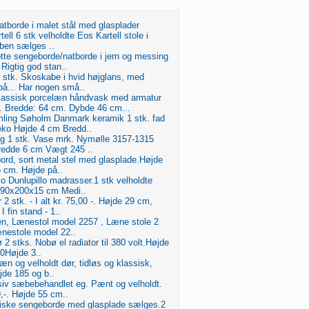
atborde i malet stål med glasplader
rtell 6 stk velholdte Eos Kartell stole i
 ben sælges ..
tte sengeborde/natborde i jern og messing
Rigtig god stan..
 stk. Skoskabe i hvid højglans, med
på... Har nogen små..
lassisk porcelæn håndvask med armatur
e. Bredde: 64 cm. Dybde 46 cm...
ling Søholm Danmark keramik 1 stk. fad
ko Højde 4 cm Bredd..
g 1 stk. Vase mrk. Nymølle 3157-1315
edde 6 cm Vægt 245 ..
ord, sort metal stel med glasplade.Højde
55 cm. Højde på..
lo Dunlupillo madrasser.1 stk velholdte
 90x200x15 cm Medi..
2 stk. - I alt kr. 75,00 -. Højde 29 cm,
 fin stand - 1..
, Lænestol model 2257 , Læne stole 2
ænestole model 22..
 2 stks. Nobø el radiator til 380 volt.Højde
0Højde 3..
æn og velholdt dør, tidløs og klassisk,
jde 185 og b..
v sæbebehandlet eg. Pænt og velholdt.
9,-. Højde 55 cm..
iske sengeborde med glasplade sælges.2