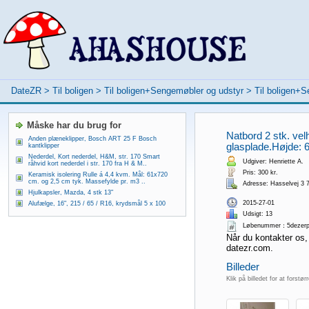
DateZR
>
Til boligen
>
Til boligen+Sengemøbler og udstyr
>
Til boligen+
Måske har du brug for
Natbord 2 stk. vel
Anden plæneklipper, Bosch ART 25 F Bosch
glasplade.Højde: 
kantklipper
Nederdel, Kort nederdel, H&M, str. 170 Smart
Udgiver: Henriette A.
råhvid kort nederdel i str. 170 fra H & M..
Pris: 300 kr.
Keramisk isolering Rulle á 4,4 kvm. Mål: 61x720
cm. og 2,5 cm tyk. Massefylde pr. m3 ..
Adresse: Hasselvej 3 
Hjulkapsler, Mazda, 4 stk 13"
2015-27-01
Alufælge, 16", 215 / 65 / R16, krydsmål 5 x 100
Udsigt: 13
Løbenummer：5dezer
Når du kontakter os,
datezr.com.
Billeder
Klik på billedet for at forstør