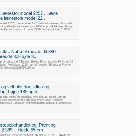
Lænestol model 2257 , Læne
dte lænestole model 22..
odel 2257 , Læne stole 2 stk velholdte lænestole model
t kunstlæder på hynder pris 2000 kr pr stkArkitekt: Børge
le Model: Lænestol model 2257klaus p.falkevej 119800
stks. Nobø el radiator til 380
bredde 80Højde 3..
ø el radiator til 380 volt. Højde 40 cm bredde 80 Højde 30
ådrum Velholdte. 125kr. pr stkProdukt: Elradiator Mærke:
0 Gilleleje20526797125 kr.
og velholdt dør, tidløs og
ag, højde 185 og b..
t dør, tidløs og klassisk, med beslag, højde 185 og
r ikke interesseret i, når folk byder 200kr!Produkt:
roskildevej 1153600 Frederikssund51894095,51894095900
sæbebehandlet eg. Pænt og
. 2.399,-. Højde 55 cm..
et eg. Pænt og velholdt. Nypris kr. 2.399,-. Højde 55