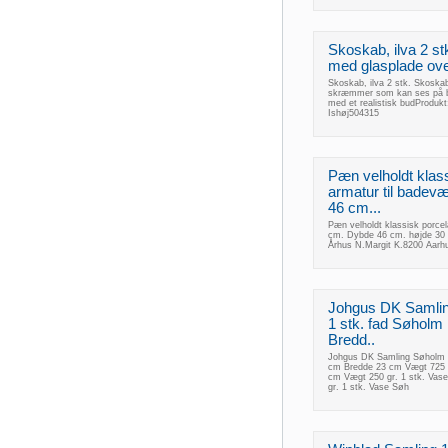
Skoskab, ilva 2 st
med glasplade ove
Skoskab, ilva 2 stk. Skoska
skræmmer som kan ses på bil
med et realistisk budProduk
Ishøj504315
Pæn velholdt kla
armatur til badev
46 cm...
Pæn velholdt klassisk porce
cm. Dybde 46 cm. højde 30 c
Århus N.Margit K.8200 Aarh
Johgus DK Samli
1 stk. fad Søhol
Bredd..
Johgus DK Samling Søholm 
cm Bredde 23 cm Vægt 725 
cm Vægt 250 gr. 1 stk. Va
gr. 1 stk. Vase Søh