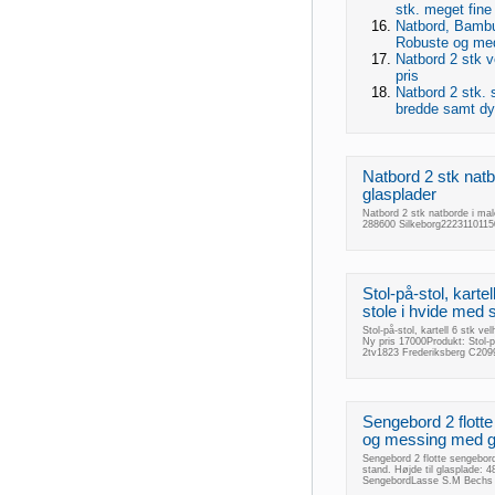
stk. meget fine
Natbord, Bambus
Robuste og med 
Natbord 2 stk 
pris
Natbord 2 stk. 
bredde samt dy
Natbord 2 stk natb
glasplader
Natbord 2 stk natborde i ma
288600 Silkeborg2223110115
Stol-på-stol, kartel
stole i hvide med 
Stol-på-stol, kartell 6 stk ve
Ny pris 17000Produkt: Stol-
2tv1823 Frederiksberg C209
Sengebord 2 flotte
og messing med gl
Sengebord 2 flotte sengebord
stand. Højde til glasplade:
SengebordLasse S.M Bechs A