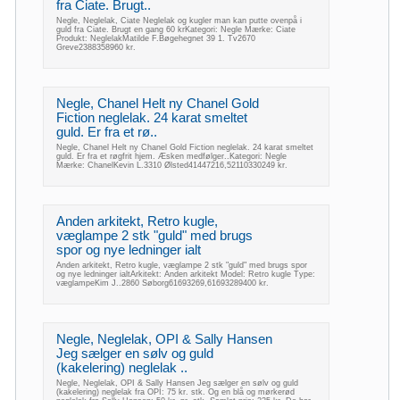
fra Ciate. Brugt..
Negle, Neglelak, Ciate Neglelak og kugler man kan putte ovenpå i
guld fra Ciate. Brugt en gang 60 krKategori: Negle Mærke: Ciate
Produkt: NeglelakMatilde F.Bøgehegnet 39 1. Tv2670
Greve2388358960 kr.
Negle, Chanel Helt ny Chanel Gold
Fiction neglelak. 24 karat smeltet
guld. Er fra et rø..
Negle, Chanel Helt ny Chanel Gold Fiction neglelak. 24 karat smeltet
guld. Er fra et røgfrit hjem. Æsken medfølger..Kategori: Negle
Mærke: ChanelKevin L.3310 Ølsted41447216,52110330249 kr.
Anden arkitekt, Retro kugle,
væglampe 2 stk "guld" med brugs
spor og nye ledninger ialt
Anden arkitekt, Retro kugle, væglampe 2 stk "guld" med brugs spor
og nye ledninger ialtArkitekt: Anden arkitekt Model: Retro kugle Type:
væglampeKim J..2860 Søborg61693269,61693289400 kr.
Negle, Neglelak, OPI & Sally Hansen
Jeg sælger en sølv og guld
(kakelering) neglelak ..
Negle, Neglelak, OPI & Sally Hansen Jeg sælger en sølv og guld
(kakelering) neglelak fra OPI: 75 kr. stk. Og en blå og mørkerød