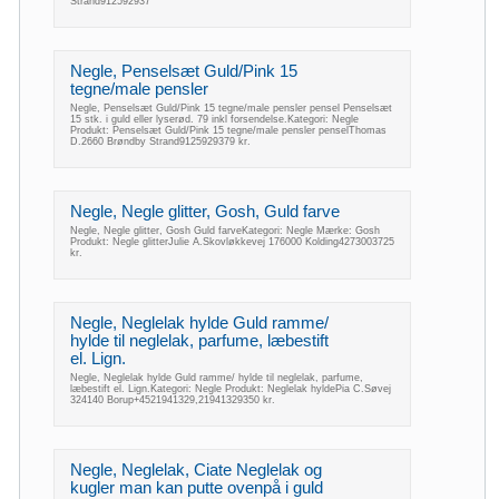
Strand912592937
Negle, Penselsæt Guld/Pink 15
tegne/male pensler
Negle, Penselsæt Guld/Pink 15 tegne/male pensler pensel Penselsæt
15 stk. i guld eller lyserød. 79 inkl forsendelse.Kategori: Negle
Produkt: Penselsæt Guld/Pink 15 tegne/male pensler penselThomas
D.2660 Brøndby Strand9125929379 kr.
Negle, Negle glitter, Gosh, Guld farve
Negle, Negle glitter, Gosh Guld farveKategori: Negle Mærke: Gosh
Produkt: Negle glitterJulie A.Skovløkkevej 176000 Kolding4273003725
kr.
Negle, Neglelak hylde Guld ramme/
hylde til neglelak, parfume, læbestift
el. Lign.
Negle, Neglelak hylde Guld ramme/ hylde til neglelak, parfume,
læbestift el. Lign.Kategori: Negle Produkt: Neglelak hyldePia C.Søvej
324140 Borup+4521941329,21941329350 kr.
Negle, Neglelak, Ciate Neglelak og
kugler man kan putte ovenpå i guld