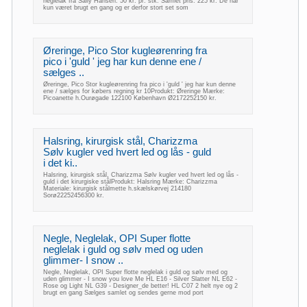
neglelak fra Sally Hansen: 50 kr. pr. stk. Samlet pris: 225 kr. De har
kun været brugt en gang og er derfor stort set som
Øreringe, Pico Stor kugleørenring fra
pico i 'guld ' jeg har kun denne ene /
sælges ..
Øreringe, Pico Stor kugleørenring fra pico i 'guld ' jeg har kun denne
ene / sælges for købers regning kr 10Produkt: Øreringe Mærke:
Picoanette h.Ourøgade 122100 København Ø2172252150 kr.
Halsring, kirurgisk stål, Charizzma
Sølv kugler ved hvert led og lås - guld
i det ki..
Halsring, kirurgisk stål, Charizzma Sølv kugler ved hvert led og lås -
guld i det kirurgiske stålProdukt: Halsring Mærke: Charizzma
Materiale: kirurgisk stålmette h.skælskørvej 214180
Sorø22252456300 kr.
Negle, Neglelak, OPI Super flotte
neglelak i guld og sølv med og uden
glimmer- I snow ..
Negle, Neglelak, OPI Super flotte neglelak i guld og sølv med og
uden glimmer - I snow you love Me HL E16 - Silver Slatter NL E62 -
Rose og Light NL G39 - Designer_de better! HL C07 2 helt nye og 2
brugt en gang Sælges samlet og sendes gerne mod port