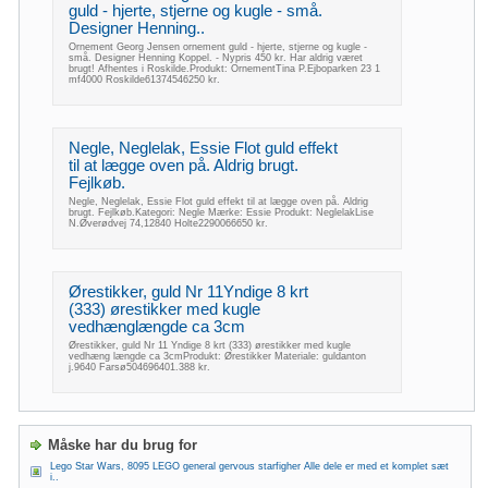
guld - hjerte, stjerne og kugle - små.
Designer Henning..
Ornement Georg Jensen ornement guld - hjerte, stjerne og kugle -
små. Designer Henning Koppel. - Nypris 450 kr. Har aldrig været
brugt! Afhentes i Roskilde.Produkt: OrnementTina P.Ejboparken 23 1
mf4000 Roskilde61374546250 kr.
Negle, Neglelak, Essie Flot guld effekt
til at lægge oven på. Aldrig brugt.
Fejlkøb.
Negle, Neglelak, Essie Flot guld effekt til at lægge oven på. Aldrig
brugt. Fejlkøb.Kategori: Negle Mærke: Essie Produkt: NeglelakLise
N.Øverødvej 74,12840 Holte2290066650 kr.
Ørestikker, guld Nr 11Yndige 8 krt
(333) ørestikker med kugle
vedhænglængde ca 3cm
Ørestikker, guld Nr 11 Yndige 8 krt (333) ørestikker med kugle
vedhæng længde ca 3cmProdukt: Ørestikker Materiale: guldanton
j.9640 Farsø504696401.388 kr.
Måske har du brug for
Lego Star Wars, 8095 LEGO general gervous starfigher Alle dele er med et komplet sæt
i..