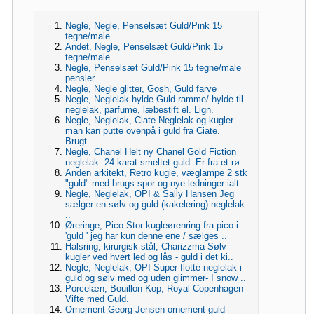
Negle, Negle, Penselsæt Guld/Pink 15
tegne/male
Andet, Negle, Penselsæt Guld/Pink 15
tegne/male
Negle, Penselsæt Guld/Pink 15 tegne/male
pensler
Negle, Negle glitter, Gosh, Guld farve
Negle, Neglelak hylde Guld ramme/ hylde til
neglelak, parfume, læbestift el. Lign.
Negle, Neglelak, Ciate Neglelak og kugler
man kan putte ovenpå i guld fra Ciate.
Brugt..
Negle, Chanel Helt ny Chanel Gold Fiction
neglelak. 24 karat smeltet guld. Er fra et rø..
Anden arkitekt, Retro kugle, væglampe 2 stk
"guld" med brugs spor og nye ledninger ialt
Negle, Neglelak, OPI & Sally Hansen Jeg
sælger en sølv og guld (kakelering) neglelak
..
Øreringe, Pico Stor kugleørenring fra pico i
'guld ' jeg har kun denne ene / sælges ..
Halsring, kirurgisk stål, Charizzma Sølv
kugler ved hvert led og lås - guld i det ki..
Negle, Neglelak, OPI Super flotte neglelak i
guld og sølv med og uden glimmer- I snow ..
Porcelæn, Bouillon Kop, Royal Copenhagen
Vifte med Guld.
Ornement Georg Jensen ornement guld -