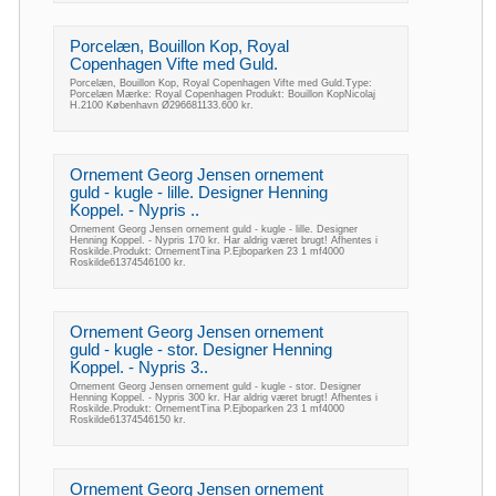
Porcelæn, Bouillon Kop, Royal
Copenhagen Vifte med Guld.
Porcelæn, Bouillon Kop, Royal Copenhagen Vifte med Guld.Type:
Porcelæn Mærke: Royal Copenhagen Produkt: Bouillon KopNicolaj
H.2100 København Ø296681133.600 kr.
Ornement Georg Jensen ornement
guld - kugle - lille. Designer Henning
Koppel. - Nypris ..
Ornement Georg Jensen ornement guld - kugle - lille. Designer
Henning Koppel. - Nypris 170 kr. Har aldrig været brugt! Afhentes i
Roskilde.Produkt: OrnementTina P.Ejboparken 23 1 mf4000
Roskilde61374546100 kr.
Ornement Georg Jensen ornement
guld - kugle - stor. Designer Henning
Koppel. - Nypris 3..
Ornement Georg Jensen ornement guld - kugle - stor. Designer
Henning Koppel. - Nypris 300 kr. Har aldrig været brugt! Afhentes i
Roskilde.Produkt: OrnementTina P.Ejboparken 23 1 mf4000
Roskilde61374546150 kr.
Ornement Georg Jensen ornement