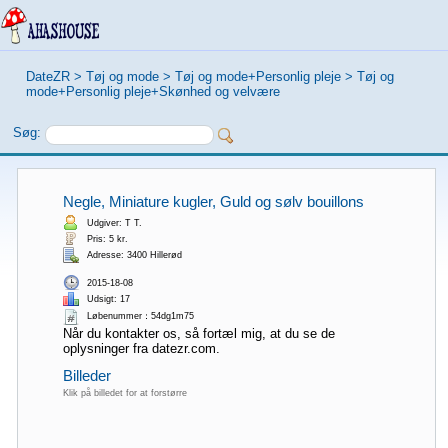
DateZR
>
Tøj og mode
>
Tøj og mode+Personlig pleje
>
Tøj og
mode+Personlig pleje+Skønhed og velvære
Søg:
Negle, Miniature kugler, Guld og sølv bouillons
Udgiver: T T.
Pris: 5 kr.
Adresse: 3400 Hillerød
2015-18-08
Udsigt: 17
Løbenummer：54dg1m75
Når du kontakter os, så fortæl mig, at du se de
oplysninger fra datezr.com.
Billeder
Klik på billedet for at forstørre