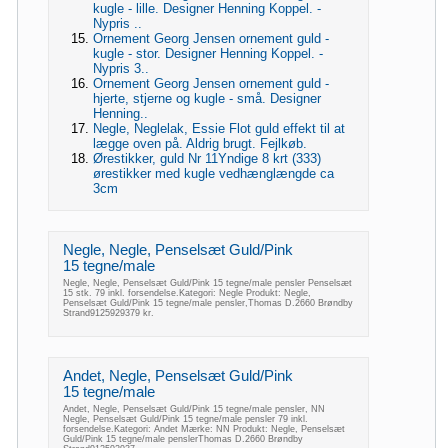
kugle - lille. Designer Henning Koppel. -
Nypris ..
Ornement Georg Jensen ornement guld -
kugle - stor. Designer Henning Koppel. -
Nypris 3..
Ornement Georg Jensen ornement guld -
hjerte, stjerne og kugle - små. Designer
Henning..
Negle, Neglelak, Essie Flot guld effekt til at
lægge oven på. Aldrig brugt. Fejlkøb.
Ørestikker, guld Nr 11Yndige 8 krt (333)
ørestikker med kugle vedhænglængde ca
3cm
Negle, Negle, Penselsæt Guld/Pink
15 tegne/male
Negle, Negle, Penselsæt Guld/Pink 15 tegne/male pensler Penselsæt
15 stk. 79 inkl. forsendelse.Kategori: Negle Produkt: Negle,
Penselsæt Guld/Pink 15 tegne/male pensler,Thomas D.2660 Brøndby
Strand9125929379 kr.
Andet, Negle, Penselsæt Guld/Pink
15 tegne/male
Andet, Negle, Penselsæt Guld/Pink 15 tegne/male pensler, NN
Negle, Penselsæt Guld/Pink 15 tegne/male pensler 79 inkl.
forsendelse.Kategori: Andet Mærke: NN Produkt: Negle, Penselsæt
Guld/Pink 15 tegne/male penslerThomas D.2660 Brøndby