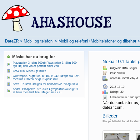
DateZR
>
Mobil og telefoni
>
Mobil og telefoni+Mobiltelefoner og tilbehør
Måske har du brug for
Nokia 10.1 tablet p
Playstation 3, slim 500gb Playstation 3, Slim 500
fgb Hej den virker perfekt alder ved ..
Udgiver: DBA Bruger
BMX Mini Mach1 gt bikes
Pris: 550 kr.
Gulvtæppe, Ægte uld, b: 180 l: 240 Tæppe fra ILVA
Adresse: 8260 Viby J
med uld i farven beige.Nypris: 400..
Save, To save sælges for henholdsvis 20 og 30 kr.
2015-18-10
Andet, Prospekts, str. 33.5 GymnastikskoBrugt til
Udsigt: 30
et barn men helt fine. Meget små i s..
Løbenummer：o91epq
Når du kontakter os,
datezr.com.
Billeder
Klik på billedet for at forstør