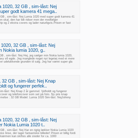
 1020, 32 GB , sim-låst: Nej
uper godt kamera 41 mega..
 GB , sim-låst: Nej Lumia 1020 med super godt kamera 41
en skal, den har lidt ridser men der medfølger
p og 2 ekstra covers og lader naturligvis.Prisen er fast
1020, 32 GB , sim-låst: Nej
n Nokia lumia 1020, g..
B , sim-låst: Nej Hej, jeg sælger min Nokia lumia 1020,
axy s6 egde. Jeg manglede noget nyt legetøj med et mere
er udelukkende grunden til salg. Jeg har været super gla
 32 GB , sim-låst: Nej Knap
ldt og fungerer perfek..
im-låst: Nej Knap 2 år gammel. Velholdt og fungerer
mcover og telefoncover som set på foto. Ny pris knap
else : 32 GB Model: Lumia 1020 Sim-låst: NejJohnny
 1020, 32 GB , sim-låst: Nej
er Nokia Lumia 1020 t..
GB , sim-låst: Nej Har en rigtig lækker Nokia Lumia 1020
ss linse, der tager fantastiske billeder! Prisen er billig fordi
kærmen kan skiftes alle steder for ca. 1000