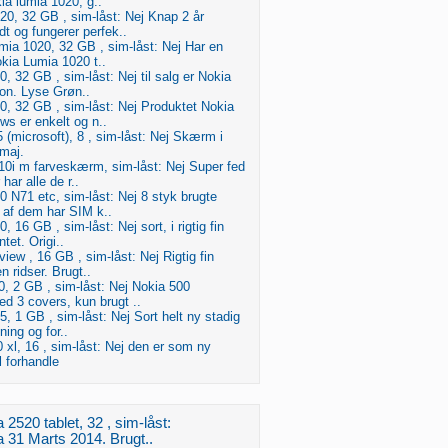
a lumia 1020, g..
0, 32 GB , sim-låst: Nej Knap 2 år
t og fungerer perfek..
mia 1020, 32 GB , sim-låst: Nej Har en
okia Lumia 1020 t..
, 32 GB , sim-låst: Nej til salg er Nokia
on. Lyse Grøn..
, 32 GB , sim-låst: Nej Produktet Nokia
s er enkelt og n..
 (microsoft), 8 , sim-låst: Nej Skærm i
 maj.
10i m farveskærm, sim-låst: Nej Super fed
har alle de r..
 N71 etc, sim-låst: Nej 8 styk brugte
n af dem har SIM k..
 16 GB , sim-låst: Nej sort, i rigtig fin
ntet. Origi..
iew , 16 GB , sim-låst: Nej Rigtig fin
en ridser. Brugt..
, 2 GB , sim-låst: Nej Nokia 500
ed 3 covers, kun brugt ..
, 1 GB , sim-låst: Nej Sort helt ny stadig
ning og for..
 xl, 16 , sim-låst: Nej den er som ny
il forhandle
2520 tablet, 32 , sim-låst:
a 31 Marts 2014. Brugt..