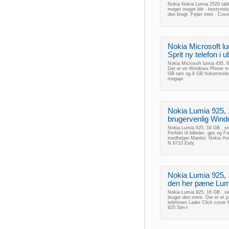
Nokia Nokia Lumia 2520 table
meget meget lidt - bestyrte
den brugt. Fejler intet - C
Nokia Microsoft lu
Sprit ny telefon i
Nokia Microsoft lumia 435, 8
Det er en Windows Phone m
GB ram og 8 GB hukommelse
megapi
Nokia Lumia 925, 
brugervenlig Wind
Nokia Lumia 925, 16 GB , si
Perfekt til billeder, gps og F
medfølger.Mærke: Nokia Hu
N.6710 Esbj
Nokia Lumia 925, 
den her pæne Lumia
Nokia Lumia 925, 16 GB , si
bruger den mere. Der er et 
telefonen Lader Click cove
925 Sim-l