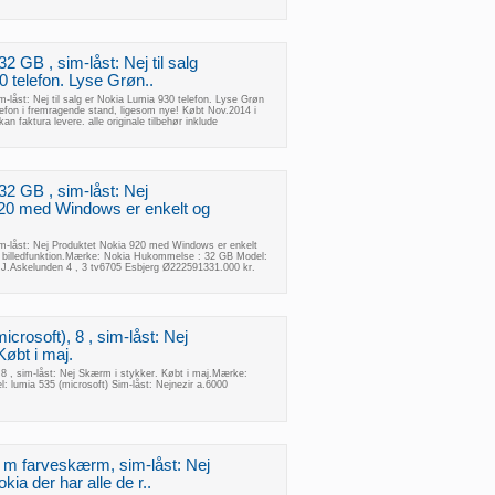
2 GB , sim-låst: Nej til salg
 telefon. Lyse Grøn..
-låst: Nej til salg er Nokia Lumia 930 telefon. Lyse Grøn
lefon i fremragende stand, ligesom nye! Købt Nov.2014 i
an faktura levere. alle originale tilbehør inklude
32 GB , sim-låst: Nej
20 med Windows er enkelt og
m-låst: Nej Produktet Nokia 920 med Windows er enkelt
g billedfunktion.Mærke: Nokia Hukommelse : 32 GB Model:
a J.Askelunden 4 , 3 tv6705 Esbjerg Ø222591331.000 kr.
crosoft), 8 , sim-låst: Nej
øbt i maj.
 8 , sim-låst: Nej Skærm i stykker. Købt i maj.Mærke:
 lumia 535 (microsoft) Sim-låst: Nejnezir a.6000
 m farveskærm, sim-låst: Nej
ia der har alle de r..