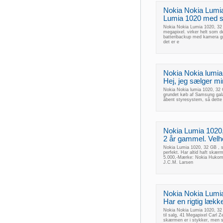
Nokia Nokia Lumia
Lumia 1020 med s
Nokia Nokia Lumia 1020, 32
megapixel. virker helt som d
batteribackup med kamera gri
det er e
Nokia Nokia lumia 
Hej, jeg sælger mi
Nokia Nokia lumia 1020, 32 G
grundet køb af Samsung gal
åbent styresystem, så dette 
Nokia Lumia 1020,
2 år gammel. Velho
Nokia Lumia 1020, 32 GB , s
perfekt. Har altid haft skær
5.000,-Mærke: Nokia Hukomm
J.C.M. Larsen
Nokia Nokia Lumia
Har en rigtig lækk
Nokia Nokia Lumia 1020, 32 
til salg, 41 Megapixel Carl Zei
skærmen er i stykker, men s