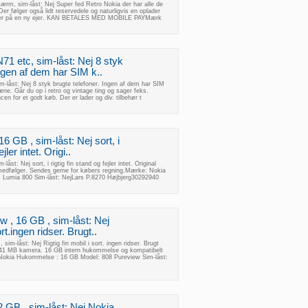
ærm, sim-låst: Nej Super fed Retro Nokia der har alle de
 Der følger også lidt reservedele og naturligvis en oplader
enter på en ny ejer. KAN BETALES MED MOBILE PAYMærk
1 etc, sim-låst: Nej 8 styk
Ingen af dem har SIM k..
-låst: Nej 8 styk brugte telefoner. Ingen af dem har SIM
pæne. Går du op i retro og vintage ting og sager feks.
cen for et godt køb. Der er lader og div. tilbehør t
6 GB , sim-låst: Nej sort, i
jler intet. Origi..
åst: Nej sort, i rigtig fin stand og fejler intet. Original
medfølger. Sendes gerne for købers regning.Mærke: Nokia
Lumia 800 Sim-låst: NejLars P.8270 Højbjerg30292940
 , 16 GB , sim-låst: Nej
ort.ingen ridser. Brugt..
sim-låst: Nej Rigtig fin mobil i sort. ingen ridser. Brugt
 41 MB kamera. 16 GB intern hukommelse og kompatibelt
okia Hukommelse : 16 GB Model: 808 Pureview Sim-låst:
 GB , sim-låst: Nej Nokia