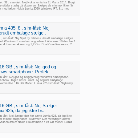
t, 32 , sim-låst: Nej Nokia lumia fra 31 Marts 2014. Brugt
lse sidder stadig på skærmen. Sælges da min mor ikke får
over med følger Nokia Lumia 2520 Windows RT. 8.1 med
mia 435, 8 , sim-låst: Nej
 ubrudt embalage sælge..
 , sim-låst: Nej Sprit ny telefon i ubrudt embalage sælges.
ed Windows 8 men kan opgradere il Windows 10 den har 1
, 4 tommer skærm og 1,2 Ghz Dual Core Processor, 2
16 GB , sim-låst: Nej god og
ows smartphone. Perfekt..
m-låst: Nej god og brugervenlig Windows smartphone.
acebook. Ingen ridser, ulåst, og original emballage
kommelse : 16 GB Model: Lumia 925 Sim-låst: NejKenny
16 GB , sim-låst: Nej Sælger
 925, da jeg ikke br..
m-låst: Nej Sælger den her pæne Lumia 925, da jeg ikke
par mindre brugsridser i skærmen Der medfølger udover
r KasseMærke: Nokia Hukommelse : 16 GB Model: Lumia