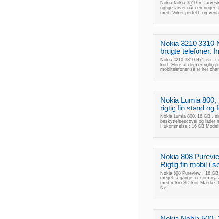
Nokia Nokia 3510i m farvesk
rigtige farver når den ringer.
med. Virker perfekt, og v
Nokia 3210 3310 N7
brugte telefoner. 
Nokia 3210 3310 N71 etc, sim
kort. Flere af dem er rigtig 
mobiltelefoner så er her chan
Nokia Lumia 800, 1
rigtig fin stand og fe
Nokia Lumia 800, 16 GB , sim-l
beskyttelsescover og lader 
Hukommelse : 16 GB Model: 
Nokia 808 Pureview
Rigtig fin mobil i s
Nokia 808 Pureview , 16 GB , 
meget få gange, er som ny.
med mikro SD kort.Mærke: N
Ne
Nokia Nohia 500, 2