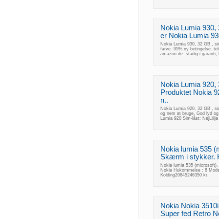
Nokia Lumia 930, 3
er Nokia Lumia 930
Nokia Lumia 930, 32 GB , sim
farve. 95% ny betingelse. te
amazon.de. stadig i garanti, k
Nokia Lumia 920, 
Produktet Nokia 9
n..
Nokia Lumia 920, 32 GB , si
og nem at bruge. God lyd o
Lumia 920 Sim-låst: NejLilij
Nokia lumia 535 (mi
Skærm i stykker. K
Nokia lumia 535 (microsoft),
Nokia Hukommelse : 8 Model:
Kolding20845246350 kr.
Nokia Nokia 3510i
Super fed Retro Nok