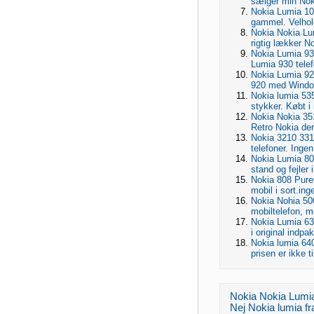
sælger min Noki
Nokia Lumia 102
gammel. Velhold
Nokia Nokia Lu
rigtig lækker N
Nokia Lumia 930
Lumia 930 telef
Nokia Lumia 920
920 med Window
Nokia lumia 535
stykker. Købt i
Nokia Nokia 35
Retro Nokia der 
Nokia 3210 3310
telefoner. Inge
Nokia Lumia 800,
stand og fejler i
Nokia 808 Purev
mobil i sort.ing
Nokia Nohia 500
mobiltelefon, m
Nokia Lumia 635
i original indpak
Nokia lumia 640
prisen er ikke t
Nokia Nokia Lumia 
Nej Nokia lumia fr