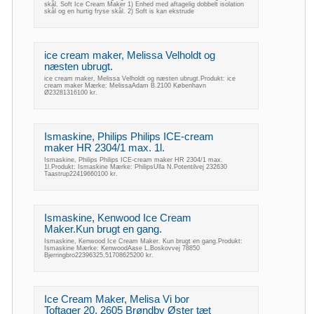
skål. Soft Ice Cream Maker 1) Enhed med aftagelig dobbelt isolation
skål og en hurtig fryse skål. 2) Soft is kan ekstrude
ice cream maker, Melissa Velholdt og
næsten ubrugt.
ice cream maker, Melissa Velholdt og næsten ubrugt.Produkt: ice
cream maker Mærke: MelissaAdam B.2100 København
Ø23281316100 kr.
Ismaskine, Philips Philips ICE-cream
maker HR 2304/1 max. 1l.
Ismaskine, Philips Philips ICE-cream maker HR 2304/1 max.
1l.Produkt: Ismaskine Mærke: PhilipsUlla N.Potentilvej 232630
Taastrup22419660100 kr.
Ismaskine, Kenwood Ice Cream
Maker.Kun brugt en gang.
Ismaskine, Kenwood Ice Cream Maker. Kun brugt en gang.Produkt:
Ismaskine Mærke: KenwoodAase L.Boskovvej 78850
Bjerringbro22396325,51708625200 kr.
Ice Cream Maker, Melisa Vi bor
Toftager 20, 2605 Brøndby Øster tæt