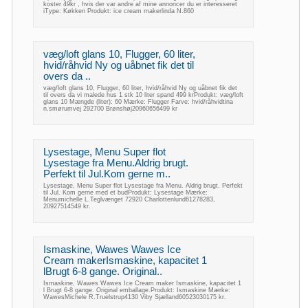
koster 49kr , hvis der var andre af mine annoncer du er interesseret
iType: Køkken Produkt: ice cream makerlinda N.860
væg/loft glans 10, Flugger, 60 liter,
hvid/råhvid Ny og uåbnet fik det til
overs da ..
væg/loft glans 10, Flugger, 60 liter, hvid/råhvid Ny og uåbnet fik det
til overs da vi malede hus 1 stk 10 liter spand 499 krProdukt: væg/loft
glans 10 Mængde (liter): 60 Mærke: Flugger Farve: hvid/råhvidtina
n.smørumvej 292700 Brønshøj20960656499 kr
Lysestage, Menu Super flot
Lysestage fra Menu.Aldrig brugt.
Perfekt til Jul.Kom gerne m..
Lysestage, Menu Super flot Lysestage fra Menu. Aldrig brugt. Perfekt
til Jul. Kom gerne med et budProdukt: Lysestage Mærke:
Menumichelle L.Teglvænget 72920 Charlottenlund61278283,
20927514549 kr.
Ismaskine, Wawes Wawes Ice
Cream makerIsmaskine, kapacitet 1
lBrugt 6-8 gange. Original..
Ismaskine, Wawes Wawes Ice Cream maker Ismaskine, kapacitet 1
l Brugt 6-8 gange. Original emballage.Produkt: Ismaskine Mærke:
WawesMichele R.Truelstrup4130 Viby Sjælland60523030175 kr.