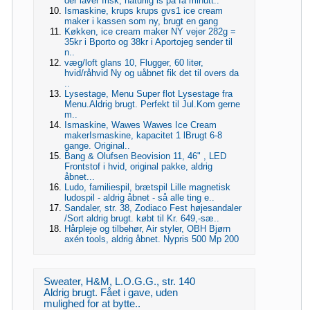
der laver frisk, naturlig is på få minutt..
Ismaskine, krups krups gvs1 ice cream
maker i kassen som ny, brugt en gang
Køkken, ice cream maker NY vejer 282g =
35kr i Bporto og 38kr i Aportojeg sender til
n..
væg/loft glans 10, Flugger, 60 liter,
hvid/råhvid Ny og uåbnet fik det til overs da
..
Lysestage, Menu Super flot Lysestage fra
Menu.Aldrig brugt. Perfekt til Jul.Kom gerne
m..
Ismaskine, Wawes Wawes Ice Cream
makerIsmaskine, kapacitet 1 lBrugt 6-8
gange. Original..
Bang & Olufsen Beovision 11, 46" , LED
Frontstof i hvid, original pakke, aldrig
åbnet...
Ludo, familiespil, brætspil Lille magnetisk
ludospil - aldrig åbnet - så alle ting e..
Sandaler, str. 38, Zodiaco Fest højesandaler
/Sort aldrig brugt. købt til Kr. 649,-sæ..
Hårpleje og tilbehør, Air styler, OBH Bjørn
axén tools, aldrig åbnet. Nypris 500 Mp 200
Sweater, H&M, L.O.G.G., str. 140
Aldrig brugt. Fået i gave, uden
mulighed for at bytte..