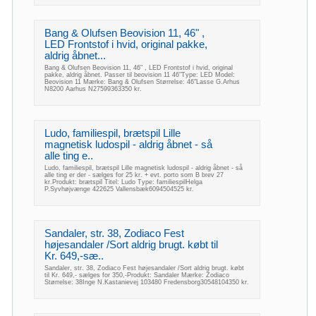
Bang & Olufsen Beovision 11, 46" ,
LED Frontstof i hvid, original pakke,
aldrig åbnet...
Bang & Olufsen Beovision 11, 46" , LED Frontstof i hvid, original
pakke, aldrig åbnet. Passer til beovision 11 46"Type: LED Model:
Beovision 11 Mærke: Bang & Olufsen Størrelse: 46"Lasse G.Arhus
N8200 Aarhus N27599363350 kr.
Ludo, familiespil, brætspil Lille
magnetisk ludospil - aldrig åbnet - så
alle ting e..
Ludo, familiespil, brætspil Lille magnetisk ludospil - aldrig åbnet - så
alle ting er der - sælges for 25 kr. + evt. porto som B brev 27
kr.Produkt: brætspil Titel: Ludo Type: familiespilHelga
P.Syvhøjvænge 422625 Vallensbæk6094504525 kr.
Sandaler, str. 38, Zodiaco Fest
højesandaler /Sort aldrig brugt. købt til
Kr. 649,-sæ..
Sandaler, str. 38, Zodiaco Fest højesandaler /Sort aldrig brugt. købt
til Kr. 649,- sælges for 350,-Produkt: Sandaler Mærke: Zodiaco
Størrelse: 38Inge N.Kastanievej 103480 Fredensborg30548104350 kr.