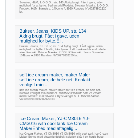
Sweater, H&M, L.O.G.G., str. 140 Aldrig brugt. Fået i gave, uden
mulighed for at bytte. Byd en pris!Produkt: Sweater Mærke: L.O.G.G.
Produkt: H&M Størrelse: 140Lone A.8920 Randers NV60278802125
kr.
Bukser, Jeans, KIDS UP, str. 134
Aldrig brugt. Fået i gave, uden
mulighed for bytte.El..
Bukser, Jeans, KIDS UP, str. 134 Aldrig brugt. Fået i gave, uden
mulighed for bytte. Elastik, ikke lynlås. Lidt mørkere blå end billedet
viser.Produkt: Bukser Mærke: KIDS UP Produkt: Jeans Størrelse:
134Lone A.8920 Randers NV60278802150 kr.
soft ice cream maker, maker Maler
soft ice cream, de hele net, Kontakt
venligst min ..
soft ice cream maker, maker Maler soft ice cream, de hele net,
Kontakt venligst min nummer, 60665829Produkt: soft ice cream
maker Mærke: makerNabil Y.Rydevænget 5, 1. th8210 Aarhus
V60665829,60665829250 kr.
Ice Cream Maker, YJ-CM3016 YJ-
CM3016 with cool tank Ice Cream
MakerEnhed med aftagelig ..
Ice Cream Maker, YJ-CM3016 YJ-CM3016 with cool tank Ice Cream
Maker Enhed med aftagelig dobbelt isolation skål / en hurtig fryse