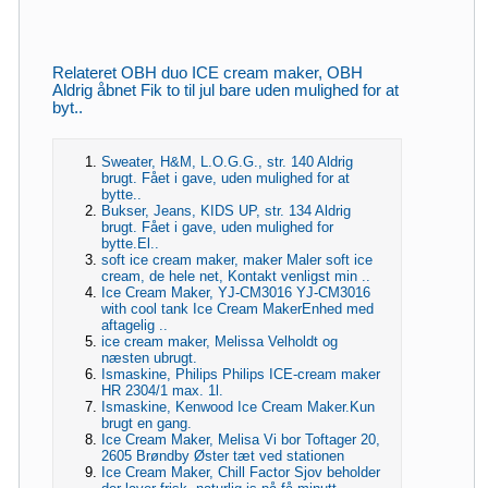
Relateret OBH duo ICE cream maker, OBH
Aldrig åbnet Fik to til jul bare uden mulighed for at
byt..
Sweater, H&M, L.O.G.G., str. 140 Aldrig
brugt. Fået i gave, uden mulighed for at
bytte..
Bukser, Jeans, KIDS UP, str. 134 Aldrig
brugt. Fået i gave, uden mulighed for
bytte.El..
soft ice cream maker, maker Maler soft ice
cream, de hele net, Kontakt venligst min ..
Ice Cream Maker, YJ-CM3016 YJ-CM3016
with cool tank Ice Cream MakerEnhed med
aftagelig ..
ice cream maker, Melissa Velholdt og
næsten ubrugt.
Ismaskine, Philips Philips ICE-cream maker
HR 2304/1 max. 1l.
Ismaskine, Kenwood Ice Cream Maker.Kun
brugt en gang.
Ice Cream Maker, Melisa Vi bor Toftager 20,
2605 Brøndby Øster tæt ved stationen
Ice Cream Maker, Chill Factor Sjov beholder