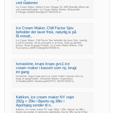
ved stationen
Ice Cream Maker, Melisa Vi bor Toftager 20, 2605 Brøndby Øster tæt
ved stationenProdukt: Ice Cream Maker Mærke: MelisaHelle
P.Toftager 202605 Brøndby22778325100 kr.
Ice Cream Maker, Chill Factor Sjov
beholder der laver frisk, naturlig is på
få minutt..
Ice Cream Maker, Chill Factor Sjov beholder der laver frisk, naturlig
is på få minutter. Alt du skal gøre er at fryse, fylde og derefter
presse. Brugt få gange.Produkt: Ice Cream Maker Mærke: Chill
Factoranna u.6000 Kolding4162792950 kr.
Ismaskine, krups krups gvs1 ice
cream maker i kassen som ny, brugt
en gang
Ismaskine, krups krups gvs1 ice cream maker i kassen som ny,
brugt en gangProdukt: Ismaskine Mærke: krupsHasse
A.Parallelvej8541 Skødstrup40279774, 40279774200 kr.
Køkken, ice cream maker NY vejer
282g = 35kr i Bporto og 38kr i
Aportojeg sender til n..
Køkken, ice cream maker NY vejer 282g = 35kr i Bporto og 38kr i
Aporto jeg sender til nærmeste pakkeboks 1kg for 39kr og op til 5kg