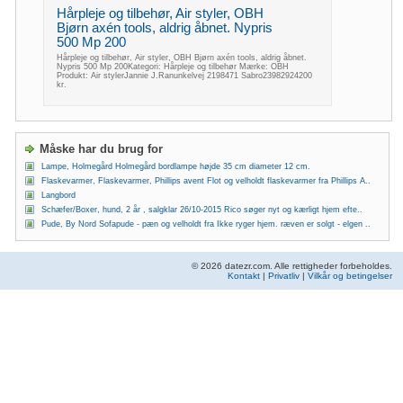
Hårpleje og tilbehør, Air styler, OBH
Bjørn axén tools, aldrig åbnet. Nypris
500 Mp 200
Hårpleje og tilbehør, Air styler, OBH Bjørn axén tools, aldrig åbnet.
Nypris 500 Mp 200Kategori: Hårpleje og tilbehør Mærke: OBH
Produkt: Air stylerJannie J.Ranunkelvej 2198471 Sabro23982924200
kr.
Måske har du brug for
Lampe, Holmegård Holmegård bordlampe højde 35 cm diameter 12 cm.
Flaskevarmer, Flaskevarmer, Phillips avent Flot og velholdt flaskevarmer fra Phillips A..
Langbord
Schæfer/Boxer, hund, 2 år , salgklar 26/10-2015 Rico søger nyt og kærligt hjem efte..
Pude, By Nord Sofapude - pæn og velholdt fra Ikke ryger hjem. ræven er solgt - elgen ..
© 2026 datezr.com. Alle rettigheder forbeholdes.
Kontakt
|
Privatliv
|
Vilkår og betingelser