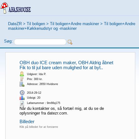
DateZR
>
Til boligen
>
Til boligen+Andre maskiner
>
Til boligen+Andre
maskiner+Køkkenudstyr og -maskiner
Søg:
OBH duo ICE cream maker, OBH Aldrig åbnet
Fik to til jul bare uden mulighed for at byt..
Udgiver: Ida P.
Pris: 300 kr.
Adresse: 2650 Hvidovre
2014-29-12
Udsigt: 20
Løbenummer：9m66q175
Når du kontakter os, så fortæl mig, at du se de
oplysninger fra datezr.com.
Billeder
Klik på billedet for at forstørre