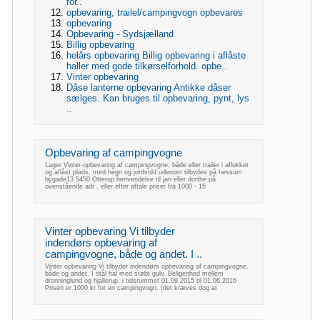
for..
opbevaring, trailel/campingvogn opbevares
opbevaring
Opbevaring - Sydsjælland
Billig opbevaring
helårs opbevaring Billig opbevaring i aflåste
haller med gode tilkørselforhold. opbe..
Vinter opbevaring
Dåse lanterne opbevaring Antikke dåser
sælges. Kan bruges til opbevaring, pynt, lys
..
Opbevaring af campingvogne
Lager Vinter-opbevaring af campingvogne, både eller trailer i aflukket
og aflåst plads, med hegn og jordvold udenom tilbydes på hessum
bygade13 5450 Otterup henvendelse til jan eller dorthe på
ovenstående adr , eller efter aftale priser fra 1000 - 15
Vinter opbevaring Vi tilbyder
indendørs opbevaring af
campingvogne, både og andet. I ..
Vinter opbevaring Vi tilbyder indendørs opbevaring af campingvogne,
både og andet. I stål hal med støbt gulv. Beligenhed mellem
dronninglund og hjallerup, i tidsrummet 01.09.2015 til 01.06.2016
Prisen er 1000 kr for en campingvogn. (det kræves dog at