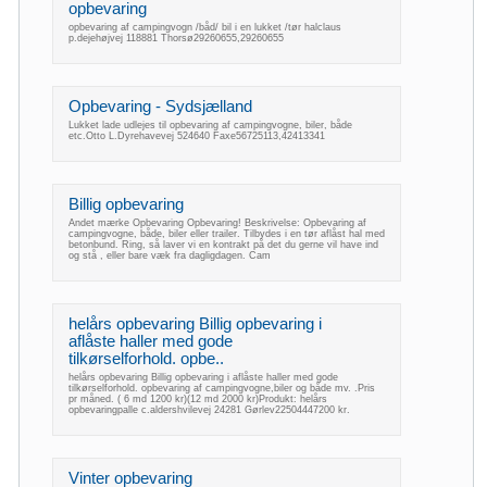
opbevaring
opbevaring af campingvogn /båd/ bil i en lukket /tør halclaus
p.dejehøjvej 118881 Thorsø29260655,29260655
Opbevaring - Sydsjælland
Lukket lade udlejes til opbevaring af campingvogne, biler, både
etc.Otto L.Dyrehavevej 524640 Faxe56725113,42413341
Billig opbevaring
Andet mærke Opbevaring Opbevaring! Beskrivelse: Opbevaring af
campingvogne, både, biler eller trailer. Tilbydes i en tør aflåst hal med
betonbund. Ring, så laver vi en kontrakt på det du gerne vil have ind
og stå , eller bare væk fra dagligdagen. Cam
helårs opbevaring Billig opbevaring i
aflåste haller med gode
tilkørselforhold. opbe..
helårs opbevaring Billig opbevaring i aflåste haller med gode
tilkørselforhold. opbevaring af campingvogne,biler og både mv. .Pris
pr måned. ( 6 md 1200 kr)(12 md 2000 kr)Produkt: helårs
opbevaringpalle c.aldershvilevej 24281 Gørlev22504447200 kr.
Vinter opbevaring