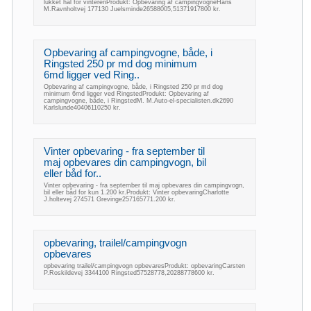
lukket hal for vinterenProdukt: Opbevaring af campingvogneHans
M.Ravnholtvej 177130 Juelsminde26588005,51371917800 kr.
Opbevaring af campingvogne, både, i
Ringsted 250 pr md dog minimum
6md ligger ved Ring..
Opbevaring af campingvogne, både, i Ringsted 250 pr md dog
minimum 6md ligger ved RingstedProdukt: Opbevaring af
campingvogne, både, i RingstedM. M.Auto-el-specialisten.dk2690
Karlslunde40406110250 kr.
Vinter opbevaring - fra september til
maj opbevares din campingvogn, bil
eller båd for..
Vinter opbevaring - fra september til maj opbevares din campingvogn,
bil eller båd for kun 1.200 kr.Produkt: Vinter opbevaringCharlotte
J.holtevej 274571 Grevinge257165771.200 kr.
opbevaring, trailel/campingvogn
opbevares
opbevaring trailel/campingvogn opbevaresProdukt: opbevaringCarsten
P.Roskildevej 3344100 Ringsted57528778,20288778600 kr.