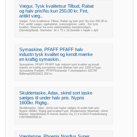
Vægur, Tysk kvalitetsur Tilbud, Rabat
og halv pris!Nu kun 250,00 kr. Fint,
antikt væg..
Vægur, Tysk kvalitetsur Tilbud, Rabat og halv pris! Nu kun 250,00 kr.
Fint, antikt vægur, egekabinet, messingskive, værk - fint tysk
kvalitet, Stammer fra mine oldeforældres barndomshjem,
(Sønderjylland). Størrelse: 34 x 73 x 18 (bredde x højde x dyb
Symaskine, PFAFF PFAFF halv
industri tysk kvalitet og kendt mærke
en kraftig symaskin..
Symaskine, PFAFF PFAFF halv industri tysk kvalitet og kendt
mærke en kraftig symaskine med tilbehør fast pris 1200 krType:
Symaskine Produkt: PFAFFEskandar Y.skotteparken 322750
Ballerup429210421.200 kr.
Skuldertaske, Adax, skind sort taske
sælges til under halv pris. Nypris
1600kr. Rigtig..
Skuldertaske, Adax, skind sort taske sælges til under halv pris.
Nypris 1600kr. Rigtig god kvalitetType: Skuldertaske Materiale: skind
Mærke: AdaxMelanie H.Henrik Ibsens Vej 17,4 tv1813 Frederiksberg
C60709403500 kr.
Væglampe, Phoenix Nordlux Super