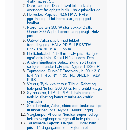
4 stk haves. S..
Darø Lamper i Dansk kvalitet - udvalg
overtaget fra ophørt butik - halv pris/eller de..
Herresko, Pap, str. 42,5 HALV PRIS
pga.flytning..Flot herre sko , rigtig god
kvalitet ,..
Pære, Osram 300 W stor sokkel 2 stk.
Osram 300 W glødepære aldrig brugt. Halv
pris ..
Outwell Arkansas 5 med lukket
fronttilbygning HALV PRIS!!! EKSTRA
EKSTRA NEDSAT! Toplæ..
Højttalerkabel, 48,49 m. Halv pris. Sælges
også enkeltvis. Købt i Hifi-klubben. Den..
Anden håndtaske, Adax, skind sort taske
sælges til under halv pris. Nypris 1600kr. Ri..
Topmadras, Rubin(IDEmøbler) , b: 90 l: 210
h: 4 NY PRIS, NY PRIS, NU UNDER HALV
PRIS....
Vægur, Tysk kvalitetsur Tilbud, Rabat og
halv pris!Nu kun 250,00 kr. Fint, antikt væg..
Symaskine, PFAFF PFAFF halv industri
tysk kvalitet og kendt mærke en kraftig
symaskin..
Skuldertaske, Adax, skind sort taske sælges
til under halv pris. Nypris 1600kr. Rigtig..
Væglampe, Phoenix Nordlux Super fed og
helt ny væglampe sælges til halv pris - slå ..
Toiletsæde Fejlkøb sælges ... under halv
pris . 14 dage gammelt... Fejler intet.