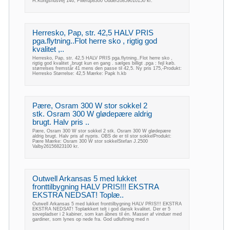
H.Kongshusvej 146, Fillerup8300 Odder20859010150 kr.
Herresko, Pap, str. 42,5 HALV PRIS
pga.flytning..Flot herre sko , rigtig god
kvalitet ,..
Herresko, Pap, str. 42,5 HALV PRIS pga.flytning..Flot herre sko ,
rigtig god kvalitet ,brugt kun en gang . sælges billigt .pga : fejl køb.
størrelses fremstår 41 mens den passe til 42,5. Ny pris 175,-Produkt:
Herresko Størrelse: 42,5 Mærke: Papk h.kb
Pære, Osram 300 W stor sokkel 2
stk. Osram 300 W glødepære aldrig
brugt. Halv pris ..
Pære, Osram 300 W stor sokkel 2 stk. Osram 300 W glødepære
aldrig brugt. Halv pris af nypris. OBS de er til stor sokkelProdukt:
Pære Mærke: Osram 300 W stor sokkelStefan J.2500
Valby26156823100 kr.
Outwell Arkansas 5 med lukket
fronttilbygning HALV PRIS!!! EKSTRA
EKSTRA NEDSAT! Toplæ..
Outwell Arkansas 5 med lukket fronttilbygning HALV PRIS!!! EKSTRA
EKSTRA NEDSAT! Toplækkert telt i god dansk kvalitet. Der er 5
sovepladser i 2 kabiner, som kan åbnes til én. Masser af vinduer med
gardiner, som lynes op nede fra. God udluftning med n