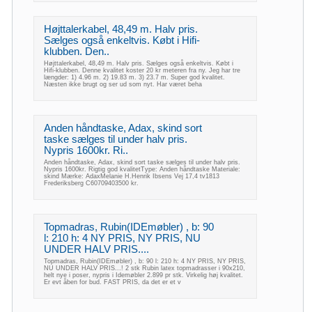
Højttalerkabel, 48,49 m. Halv pris.
Sælges også enkeltvis. Købt i Hifi-
klubben. Den..
Højttalerkabel, 48,49 m. Halv pris. Sælges også enkeltvis. Købt i
Hifi-klubben. Denne kvalitet koster 20 kr meteren fra ny. Jeg har tre
længder: 1) 4.96 m. 2) 19.83 m. 3) 23.7 m. Super god kvalitet.
Næsten ikke brugt og ser ud som nyt. Har været beha
Anden håndtaske, Adax, skind sort
taske sælges til under halv pris.
Nypris 1600kr. Ri..
Anden håndtaske, Adax, skind sort taske sælges til under halv pris.
Nypris 1600kr. Rigtig god kvalitetType: Anden håndtaske Materiale:
skind Mærke: AdaxMelanie H.Henrik Ibsens Vej 17,4 tv1813
Frederiksberg C60709403500 kr.
Topmadras, Rubin(IDEmøbler) , b: 90
l: 210 h: 4 NY PRIS, NY PRIS, NU
UNDER HALV PRIS....
Topmadras, Rubin(IDEmøbler) , b: 90 l: 210 h: 4 NY PRIS, NY PRIS,
NU UNDER HALV PRIS...! 2 stk Rubin latex topmadrasser i 90x210,
helt nye i poser, nypris i Idemøbler 2.899 pr stk. Virkelig høj kvalitet.
Er evt åben for bud. FAST PRIS, da det er et v