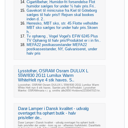
Cigartilbehør, Humidor-fri forsendelse Flot
humidor sælges for under ½ halv pris.Fri..
Gavekort til minicruise fra Kiel til Göteborg
sælges til halv pris!! Rejsen skal bookes
inden d. 2..
Herresko, MBT sko, str. 45 Flotte velholdte
MBT sko sælges for under halv pris.Skoen
h..
Tv ophæng , Vogel Vogel's EFW 6245 Plus
TV Ophæng til halv pris!Produktet er i in fin..
MEFA22 postkassestander MEFA22
postkassestander, NY, Galvaniseret, under
halv pris
Lysstofrør, OSRAM Osram DULUX L
55W/830 2G11 Lumilux Warm
WhiteHelt nye 4 stk haves. S..
Lysstofrør, OSRAM Osram DULUX L 55W/830 2G11 Lumilux Warm
White Helt nye 4 stk haves. Samlet pris 60 krProdukt: Lysstofrør
Mærke: OSRAMmaria r.i. g. smiths alle2650 Hvidovre2233047015 kr.
Darø Lamper i Dansk kvalitet - udvalg
overtaget fra ophørt butik - halv
pris/eller de..
Darø Lamper i Dansk kvalitet - udvalg overtaget fra ophørt butik -
halv pris/eller der under - kom og se - afhentes fraArkitekt: DarøNiels