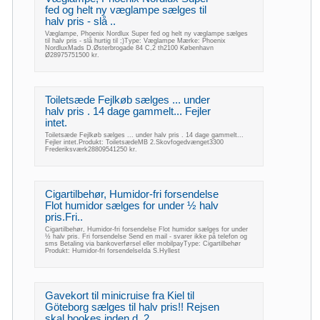
fed og helt ny væglampe sælges til
halv pris - slå ..
Væglampe, Phoenix Nordlux Super fed og helt ny væglampe sælges
til halv pris - slå hurtig til ;)Type: Væglampe Mærke: Phoenix
NordluxMads D.Østerbrogade 84 C,2 th2100 København
Ø28975751500 kr.
Toiletsæde Fejlkøb sælges ... under
halv pris . 14 dage gammelt... Fejler
intet.
Toiletsæde Fejlkøb sælges ... under halv pris . 14 dage gammelt...
Fejler intet.Produkt: ToiletsædeMB 2.Skovfogedvænget3300
Frederiksværk28809541250 kr.
Cigartilbehør, Humidor-fri forsendelse
Flot humidor sælges for under ½ halv
pris.Fri..
Cigartilbehør, Humidor-fri forsendelse Flot humidor sælges for under
½ halv pris. Fri forsendelse Send en mail - svarer ikke på telefon og
sms Betaling via bankoverførsel eller mobilpayType: Cigartilbehør
Produkt: Humidor-fri forsendelseIda S.Hyllest
Gavekort til minicruise fra Kiel til
Göteborg sælges til halv pris!! Rejsen
skal bookes inden d. 2..