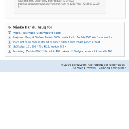
Galvaniseret, under halv prisProdukt: MEFA22
postkassestandersalgsalg@outlook.com
o.8260 Viby J23861712125
kr.
Måske har du brug for
Vippe, Plast vippe, Grøn vippefrø i plast
Højttaler, Bang & Olufsen Beolab 6000 , aktiv 2 stk. Beolab 6000 Alu / sort stof kø..
Puch det er en za50 motor alt er enden skiftes eller renset prisen er fast
Stålfælge, 15", 205 / 70 / R15, krydsmål 5 x
Modeltog, Marklin 34637 Sbb e-lok 460 , skala H0 Sælges denne e lok fra sbb 460
© 2026 datezr.com. Alle rettigheder forbeholdes.
Kontakt
|
Privatliv
|
Vilkår og betingelser