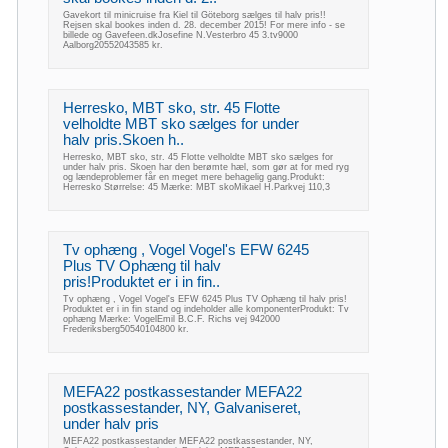
Gavekort til minicruise fra Kiel til Göteborg sælges til halv pris!!
Rejsen skal bookes inden d. 28. december 2015! For mere info - se
billede og Gavefeen.dkJosefine N.Vesterbro 45 3.tv9000
Aalborg20552043585 kr.
Herresko, MBT sko, str. 45 Flotte
velholdte MBT sko sælges for under
halv pris.Skoen h..
Herresko, MBT sko, str. 45 Flotte velholdte MBT sko sælges for
under halv pris. Skoen har den berømte hæl, som gør at for med ryg
og lændeproblemer får en meget mere behagelig gang.Produkt:
Herresko Størrelse: 45 Mærke: MBT skoMikael H.Parkvej 110,3
Tv ophæng , Vogel Vogel's EFW 6245
Plus TV Ophæng til halv
pris!Produktet er i in fin..
Tv ophæng , Vogel Vogel's EFW 6245 Plus TV Ophæng til halv pris!
Produktet er i in fin stand og indeholder alle komponenterProdukt: Tv
ophæng Mærke: VogelEmil B.C.F. Richs vej 942000
Frederiksberg50540104800 kr.
MEFA22 postkassestander MEFA22
postkassestander, NY, Galvaniseret,
under halv pris
MEFA22 postkassestander MEFA22 postkassestander, NY,