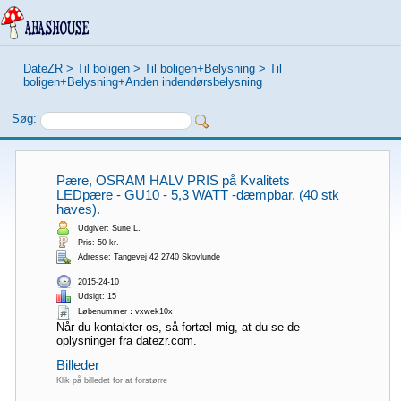
DateZR
>
Til boligen
>
Til boligen+Belysning
>
Til
boligen+Belysning+Anden indendørsbelysning
Søg:
Pære, OSRAM HALV PRIS på Kvalitets
LEDpære - GU10 - 5,3 WATT -dæmpbar. (40 stk
haves).
Udgiver: Sune L.
Pris: 50 kr.
Adresse: Tangevej 42 2740 Skovlunde
2015-24-10
Udsigt: 15
Løbenummer：vxwek10x
Når du kontakter os, så fortæl mig, at du se de
oplysninger fra datezr.com.
Billeder
Klik på billedet for at forstørre