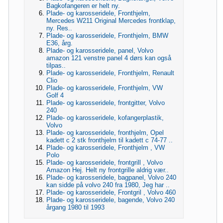
Bagkofangeren er helt ny.
Plade- og karosseridele, Fronthjelm,
Mercedes W211 Original Mercedes frontklap,
ny. Res..
Plade- og karosseridele, Fronthjelm, BMW
E36, årg.
Plade- og karosseridele, panel, Volvo
amazon 121 venstre panel 4 dørs kan også
tilpas..
Plade- og karosseridele, Fronthjelm, Renault
Clio
Plade- og karosseridele, Fronthjelm, VW
Golf 4
Plade- og karosseridele, frontgitter, Volvo
240
Plade- og karosseridele, kofangerplastik,
Volvo
Plade- og karosseridele, fronthjelm, Opel
kadett c 2 stk fronthjelm til kadett c 74-77 ..
Plade- og karosseridele, Fronthjelm , VW
Polo
Plade- og karosseridele, frontgrill , Volvo
Amazon Hej. Helt ny frontgrille aldrig vær..
Plade- og karosseridele, bagpanel, Volvo 240
kan sidde på volvo 240 fra 1980, Jeg har ..
Plade- og karosseridele, Frontgril , Volvo 460
Plade- og karosseridele, bagende, Volvo 240
årgang 1980 til 1993