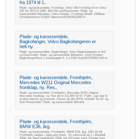
fra 1974 til 1..
Plade- og karosseridele, Frontklap, Volvo 240 Frontklap til en Volvo
240 fra 1974 til 1980. Med lidt rustReservedel: Plade- og
karosseridele Bilmærke: Volvo Produkt: Frontklap Model: 240Bent
V.Enebærhaven 512620 Albertslund52693812600 kr.
Plade- og karosseridele,
Bagkofanger, Volvo Bagkofangeren er
helt ny.
Plade- og karosseridele, Bagkofanger, Volvo Bagkofangeren er helt
ny.Reservedel: Plade- og karosseridele Bilmærke: Volvo Produkt:
BagkofangerRene J.Islandsgade 6, 1 tv7430 Ikast507503962.500 kr.
Plade- og karosseridele, Fronthjelm,
Mercedes W211 Original Mercedes
frontklap, ny. Res..
Plade- og karosseridele, Fronthjelm, Mercedes W211 Original
Mercedes frontklap, ny. Res de nr 211 880 04 57. Fejlfri. Lige klar til
at blive lakeret og monteret. Passer på alle W211 modeller fra 02- og
frem.Reservedel: Plade- og karosseridele Bilmærk
Plade- og karosseridele, Fronthjelm,
BMW E36, årg.
Plade- og karosseridele, Fronthjelm, BMW E36, årg. 1991 91-99
Fronthjelm sælges i rigtig god stand . En sølvmetal og 1 i Metalblå
350kr stk Samt bagklapper 250kr stk H/Fordør samt v/fordør men