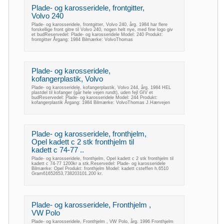
Plade- og karosseridele, frontgitter,
Volvo 240
Plade- og karosseridele, frontgitter, Volvo 240, årg. 1984 har flere
forskellige front gitre til Volvo 240, nogen helt nye, med fine logo giv
et budReservedel: Plade- og karosseridele Model: 240 Produkt:
frontgitter Årgang: 1984 Bilmærke: VolvoThomas
Plade- og karosseridele,
kofangerplastik, Volvo
Plade- og karosseridele, kofangerplastik, Volvo 244, årg. 1984 HEL
plastdel til kofanger (går hele vejen rundt), uden fejl GIV et
budReservedel: Plade- og karosseridele Model: 244 Produkt:
kofangerplastik Årgang: 1984 Bilmærke: VolvoThomas J.Hærvejen
Plade- og karosseridele, fronthjelm,
Opel kadett c 2 stk fronthjelm til
kadett c 74-77 ..
Plade- og karosseridele, fronthjelm, Opel kadett c 2 stk fronthjelm til
kadett c 74-77 1200kr a stk.Reservedel: Plade- og karosseridele
Bilmærke: Opel Produkt: fronthjelm Model: kadett csteffen h.6510
Gram61652653,738203101.200 kr.
Plade- og karosseridele, Fronthjelm ,
VW Polo
Plade- og karosseridele, Fronthjelm , VW Polo, årg. 1996 Fronthjelm