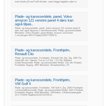
med skade på men med el/ruder. samt begge bagdøre uden ru
Plade- og karosseridele, panel, Volvo
amazon 121 venstre panel 4 dørs kan
også tilpas..
Plade- og karosseridele, panel, Volvo amazon 121 venstre panel 4
dørs kan også tilpasses 2 dørsReservedel: Plade- og karosseridele
Bilmærke: Volvo Produkt: panel Model: amazon 121morten
c.ericalyngen 64573 Højby41452773350 kr.
Plade- og karosseridele, Fronthjelm,
Renault Clio
Plade- og karosseridele, Fronthjelm, Renault Clio 16v, årg. 1997 Fin
stand lidt rust i hjørnet. Fra en 1,8 16v + 2,0 16v Williams
model.Reservedel: Plade- og karosseridele Model: Clio 16v Produkt:
Fronthjelm Årgang: 1997 Bilmærke: Renaultsteffan j.76
Plade- og karosseridele, Fronthjelm,
VW Golf 4
Plade- og karosseridele, Fronthjelm, VW Golf 4, årg. 2000 Fronthjelm
i sortmetalReservedel: Plade- og karosseridele Model: Golf 4 Produkt:
Fronthjelm Årgang: 2000 Bilmærke: VWAnders J.Klokkestøbergade
23 2.TV4200 Slagelse31337212700 kr.