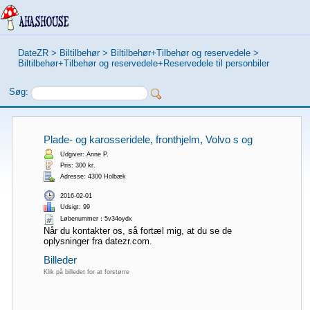
DateZR
>
Biltilbehør
>
Biltilbehør+Tilbehør og reservedele
>
Biltilbehør+Tilbehør og reservedele+Reservedele til personbiler
Søg:
Plade- og karosseridele, fronthjelm, Volvo s og
Udgiver: Anne P.
Pris: 300 kr.
Adresse: 4300 Holbæk
2016-02-01
Udsigt: 99
Løbenummer：5v34oydx
Når du kontakter os, så fortæl mig, at du se de
oplysninger fra datezr.com.
Billeder
Klik på billedet for at forstørre