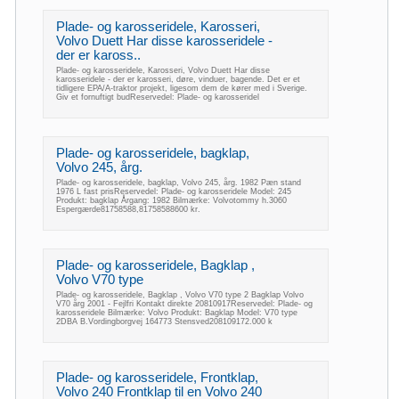
Plade- og karosseridele, Karosseri,
Volvo Duett Har disse karosseridele -
der er kaross..
Plade- og karosseridele, Karosseri, Volvo Duett Har disse
karosseridele - der er karosseri, døre, vinduer, bagende. Det er et
tidligere EPA/A-traktor projekt, ligesom dem de kører med i Sverige.
Giv et fornuftigt budReservedel: Plade- og karosseridel
Plade- og karosseridele, bagklap,
Volvo 245, årg.
Plade- og karosseridele, bagklap, Volvo 245, årg. 1982 Pæn stand
1976 L fast prisReservedel: Plade- og karosseridele Model: 245
Produkt: bagklap Årgang: 1982 Bilmærke: Volvotommy h.3060
Espergærde81758588,81758588600 kr.
Plade- og karosseridele, Bagklap ,
Volvo V70 type
Plade- og karosseridele, Bagklap , Volvo V70 type 2 Bagklap Volvo
V70 årg 2001 - Fejlfri Kontakt direkte 20810917Reservedel: Plade- og
karosseridele Bilmærke: Volvo Produkt: Bagklap Model: V70 type
2DBA B.Vordingborgvej 164773 Stensved208109172.000 k
Plade- og karosseridele, Frontklap,
Volvo 240 Frontklap til en Volvo 240