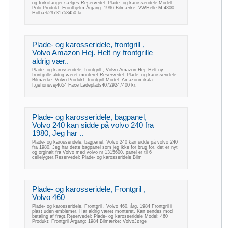
og forkofanger sælges.Reservedel: Plade- og karosseridele Model:
Polo Produkt: Fronthjelm Årgang: 1996 Bilmærke: VWHelle M.4300
Holbæk29731753450 kr.
Plade- og karosseridele, frontgrill ,
Volvo Amazon Hej. Helt ny frontgrille
aldrig vær..
Plade- og karosseridele, frontgrill , Volvo Amazon Hej. Helt ny
frontgrille aldrig været monteret.Reservedel: Plade- og karosseridele
Bilmærke: Volvo Produkt: frontgrill Model: Amazonmikala
f.gefionsvej4654 Faxe Ladeplads40729247400 kr.
Plade- og karosseridele, bagpanel,
Volvo 240 kan sidde på volvo 240 fra
1980, Jeg har ..
Plade- og karosseridele, bagpanel, Volvo 240 kan sidde på volvo 240
fra 1980, Jeg har dette bagpanel som jeg ikke for brug for, det er nyt
og orginalt fra Volvo med volvo nr 1315600, panel er til 6
cellelygter,Reservedel: Plade- og karosseridele Bilm
Plade- og karosseridele, Frontgril ,
Volvo 460
Plade- og karosseridele, Frontgril , Volvo 460, årg. 1984 Frontgril i
plast uden emblemer. Har aldrig været monteret. Kan sendes mod
betaling af fragt.Reservedel: Plade- og karosseridele Model: 460
Produkt: Frontgril Årgang: 1984 Bilmærke: VolvoJørge