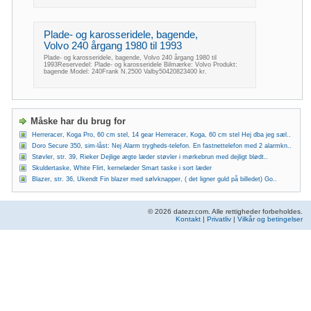
Plade- og karosseridele, bagende,
Volvo 240 årgang 1980 til 1993
Plade- og karosseridele, bagende, Volvo 240 årgang 1980 til
1993Reservedel: Plade- og karosseridele Bilmærke: Volvo Produkt:
bagende Model: 240Frank N.2500 Valby50420823400 kr.
Måske har du brug for
Herreracer, Koga Pro, 60 cm stel, 14 gear Herreracer, Koga, 60 cm stel Hej dba jeg sæl..
Doro Secure 350, sim-låst: Nej Alarm trygheds-telefon. En fastnettelefon med 2 alarmkn..
Støvler, str. 39, Rieker Dejlige ægte læder støvler i mørkebrun med dejligt blødt..
Skuldertaske, White Flirt, kernelæder Smart taske i sort læder
Blazer, str. 36, Ukendt Fin blazer med sølvknapper, ( det ligner guld på billedet) Go..
© 2026 datezr.com. Alle rettigheder forbeholdes.
Kontakt
|
Privatliv
|
Vilkår og betingelser