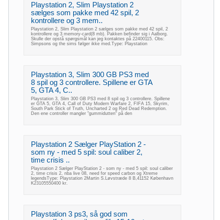
Playstation 2, Slim Playstation 2
sælges som pakke med 42 spil, 2
kontrollere og 3 mem..
Playstation 2, Slim Playstation 2 sælges som pakke med 42 spil, 2
kontrollere og 3 memory-card(8 mb). Pakken befinder sig i Aalborg.
Skulle der opstå spørgsmål kan jeg kontaktes på 22400115. Obs:
Simpsons og the sims følger ikke med.Type: Playstation
Playstation 3, Slim 300 GB PS3 med
8 spil og 3 controllere. Spillene er GTA
5, GTA 4, C..
Playstation 3, Slim 300 GB PS3 med 8 spil og 3 controllere. Spillene
er GTA 5, GTA 4, Call of Duty Modern Warfare 2, FIFA 15, Skyrim,
South Park Stick of Truth, Uncharted 2 og Red Dead Redemption.
Den ene controller mangler "gummidutten" på den
Playstation 2 Sælger PlayStation 2 -
som ny - med 5 spil: soul caliber 2,
time crisis ..
Playstation 2 Sælger PlayStation 2 - som ny - med 5 spil: soul caliber
2, time crisis 2, nba live 08, need for speed carbon og Xtreme
legendsType: Playstation 2Martin S.Løvstræde 8 B,41152 København
K23105550400 kr.
Playstation 3 ps3, så god som