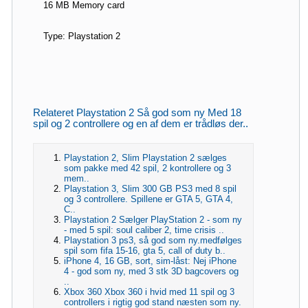
16 MB Memory card
Type: Playstation 2
Relateret Playstation 2 Så god som ny Med 18
spil og 2 controllere og en af dem er trådløs der..
Playstation 2, Slim Playstation 2 sælges
som pakke med 42 spil, 2 kontrollere og 3
mem..
Playstation 3, Slim 300 GB PS3 med 8 spil
og 3 controllere. Spillene er GTA 5, GTA 4,
C..
Playstation 2 Sælger PlayStation 2 - som ny
- med 5 spil: soul caliber 2, time crisis ..
Playstation 3 ps3, så god som ny.medfølges
spil som fifa 15-16, gta 5, call of duty b..
iPhone 4, 16 GB, sort, sim-låst: Nej iPhone
4 - god som ny, med 3 stk 3D bagcovers og
..
Xbox 360 Xbox 360 i hvid med 11 spil og 3
controllers i rigtig god stand næsten som ny.