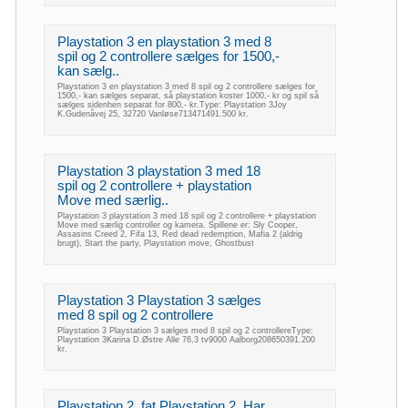
Playstation 3 en playstation 3 med 8
spil og 2 controllere sælges for 1500,-
kan sælg..
Playstation 3 en playstation 3 med 8 spil og 2 controllere sælges for
1500,- kan sælges separat, så playstation koster 1000,- kr og spil så
sælges sidenhen separat for 800,- kr.Type: Playstation 3Joy
K.Gudenåvej 25, 32720 Vanløse713471491.500 kr.
Playstation 3 playstation 3 med 18
spil og 2 controllere + playstation
Move med særlig..
Playstation 3 playstation 3 med 18 spil og 2 controllere + playstation
Move med særlig controller og kamera. Spillene er: Sly Cooper,
Assasins Creed 2, Fifa 13, Red dead redemption, Mafia 2 (aldrig
brugt), Start the party, Playstation move, Ghostbust
Playstation 3 Playstation 3 sælges
med 8 spil og 2 controllere
Playstation 3 Playstation 3 sælges med 8 spil og 2 controllereType:
Playstation 3Karina D.Østre Alle 76,3 tv9000 Aalborg208650391.200
kr.
Playstation 2, fat Playstation 2, Har