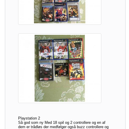
Playstation 2
Så god som ny Med 18 spil og 2 controllere og en af
dem er trådløs der medfølger også buzz controllere og