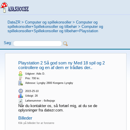
DateZR
>
Computer og spillekonsoller
>
Computer og
spillekonsoller+Spillekonsoller og tilbehør
>
Computer og
spillekonsoller+Spillekonsoller og tilbehør+Playstation
Søg:
Playstation 2 Så god som ny Med 18 spil og 2
controllere og en af dem er trådløs der..
Udgiver: Adis D.
Pris: 700 kr.
Adresse: Lyngby 2800 Kongens Lyngby
2015-25-10
Udsigt: 26
Løbenummer：6x8wjogx
Når du kontakter os, så fortæl mig, at du se de
oplysninger fra datezr.com.
Billeder
Klik på billedet for at forstørre