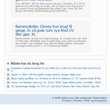
Xbox 360 Slim, 500 Gb Xbox med 4 spil og 2 controllere. Er 2 1/2 år
gammel men ikke brugt ret meget. Giv et seriøst bud. Kan leveres i
det meste af Nord og Midtjylland efter aftale.Type: Xbox 360 Slim
Model: 500 GbKim P.8620 Kjellerup51273266758 kr.
Børnesolbriller, Disney Kun brugt få
gange. Er så gode som nye.Med UV
filter glas. M..
Børnesolbriller, Disney Kun brugt få gange. Er så gode som nye. Med
UV filter glas. Medfølger pose til opbevaring, som også er pudseklud.
Kan sendes. Har mobilpay.Type: Børnesolbriller Mærke: DisneyMia
S.Amagerl andevej 48 A 1, tv.2770 Kastrup2728881
Måske har du brug for
Krydsfiner 2 plader krydsfiner 21 mm 2400 mm x 1200 mm Helt nye Fejler intet Pris for
b..
Gardin, b: 285 h: 245 flot gardin til pige værelse, lampen følger med.
Bluse, Mads og Mette, str. 62 Bluse str 62 til 15 krBukser str. 70 i mærket Mads & Met..
Jeans, Lee Brooklyn (som ny), str. 33 Str. 33/30. Super lækker jeans. Livvidden . 84cm..
LP, Opsamlinger Sælges for 15 kr. pr. styk:Disco Inferno, Alle Tiders (Dansk Top), Bri..
© 2026 datezr.com. Alle rettigheder forbeholdes.
Kontakt
|
Privatliv
|
Vilkår og betingelser