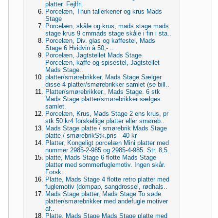
platter. Fejlfri.
Porcelæn, Thun tallerkener og krus Mads
Stage
Porcelæn, skåle og krus, mads stage mads
stage krus 9 cmmads stage skåle i fin i sta..
Porcelæn, Div. glas og kaffestel, Mads
Stage 6 Hvidvin à 50,- ..
Porcelæn, Jagtstellet Mads Stage
Porcelæn, kaffe og spisestel, Jagtstellet
Mads Stage..
platter/smørebrikker, Mads Stage Sælger
disse 4 platter/smørebrikker samlet (se bill..
Platter/smørebrikker., Mads Stage. 6 stk
Mads Stage platter/smørebrikker sælges
samlet.
Porcelæn, Krus, Mads Stage 2 ens krus, pr
stk 50 kr4 forskellige platter eller smøreb..
Mads Stage platte / smørebrik Mads Stage
platte / smørebrikStk.pris - 40 kr
Platter, Kongeligt porcelæn Mini platter med
nummer 2985-2-985 og 2985-4-985. Str. 8,5..
platte, Mads Stage 6 flotte Mads Stage
platter med sommerfuglemotiv. Ingen skår.
Forsk..
Platte, Mads Stage 4 flotte retro platter med
fuglemotiv (dompap, sangdrossel, rødhals..
Mads Stage platter, Mads Stage To søde
platter/smørebrikker med andefugle motiver
af..
Platte, Mads Stage Mads Stage platte med