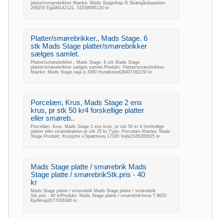
platter/smørebrikker Mærke: Mads StageAnja N.Skærgårdsparken
268250 Egå98142121, 51539095120 kr.
Platter/smørebrikker., Mads Stage. 6
stk Mads Stage platter/smørebrikker
sælges samlet.
Platter/smørebrikker., Mads Stage. 6 stk Mads Stage
platter/smørebrikker sælges samlet.Produkt: Platter/smørebrikker.
Mærke: Mads Stage.naja p.3390 Hundested29407182150 kr.
Porcelæn, Krus, Mads Stage 2 ens
krus, pr stk 50 kr4 forskellige platter
eller smøreb..
Porcelæn, Krus, Mads Stage 2 ens krus, pr stk 50 kr 4 forskellige
platter eller smørebrætter pr stk 25 kr.Type: Porcelæn Mærke: Mads
Stage Produkt: Krusjytte v.Spættevej 17100 Vejle2345285625 kr.
Mads Stage platte / smørebrik Mads
Stage platte / smørebrikStk.pris - 40
kr
Mads Stage platte / smørebrik Mads Stage platte / smørebrik
Stk.pris - 40 krProdukt: Mads Stage platte / smørebrikAnna T.8620
Kjellerup2077026340 kr.