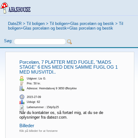
DateZR
>
Til boligen
>
Til boligen+Glas porcelæn og bestik
>
Til
boligen+Glas porcelæn og bestik+Glas porcelæn og bestik
Søg:
Porcelæn, 7 PLATTER MED FUGLE, "MADS
STAGE" 6 ENS MED DEN SAMME FUGL OG 1
MED MUSVITDI..
Udgiver: Lis G.
Pris: 50 kr.
Adresse: Heimdalsvej 9 3650 Ølstykke
2015-27-09
Udsigt: 62
Løbenummer：15dy0y25
Når du kontakter os, så fortæl mig, at du se de
oplysninger fra datezr.com.
Billeder
Klik på billedet for at forstørre