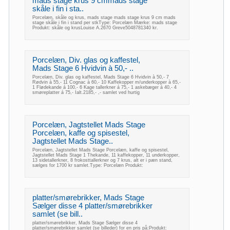
mads stage krus 9 cmmads stage
skåle i fin i sta..
Porcelæn, skåle og krus, mads stage mads stage krus 9 cm mads
stage skåle i fin i stand per stkType: Porcelæn Mærke: mads stage
Produkt: skåle og krusLouise A.2670 Greve5048781340 kr.
Porcelæn, Div. glas og kaffestel,
Mads Stage 6 Hvidvin à 50,- ..
Porcelæn, Div. glas og kaffestel, Mads Stage 6 Hvidvin à 50,- 7
Rødvin à 55,- 11 Cognac à 60,- 10 Kaffekopper m/underkopper à 65,-
1 Flødekande á 100,- 6 Kage tallerkner á 75,- 1 askebæger á 40,- 4
smøreplatter á 75,- Ialt.2185,- ,- samlet ved hurtig
Porcelæn, Jagtstellet Mads Stage
Porcelæn, kaffe og spisestel,
Jagtstellet Mads Stage..
Porcelæn, Jagtstellet Mads Stage Porcelæn, kaffe og spisestel,
Jagtstellet Mads Stage 1 Thekande, 11 kaffekopper, 11 underkopper,
13 sidetallerkner, 8 frokosttallerkner og 7 krus, alt er i pæn stand,
sælges for 1700 kr samlet.Type: Porcelæn Produkt:
platter/smørebrikker, Mads Stage
Sælger disse 4 platter/smørebrikker
samlet (se bill..
platter/smørebrikker, Mads Stage Sælger disse 4
platter/smørebrikker samlet (se billeder) for en pris på:Produkt: