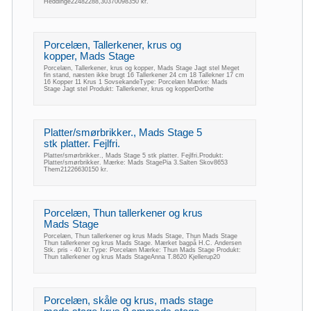
Heddinge22482288,30370098350 kr.
Porcelæn, Tallerkener, krus og
kopper, Mads Stage
Porcelæn, Tallerkener, krus og kopper, Mads Stage Jagt stel Meget
fin stand, næsten ikke brugt 16 Tallerkener 24 cm 18 Tallekner 17 cm
16 Kopper 11 Krus 1 SovsekandeType: Porcelæn Mærke: Mads
Stage Jagt stel Produkt: Tallerkener, krus og kopperDorthe
Platter/smørbrikker., Mads Stage 5
stk platter. Fejlfri.
Platter/smørbrikker., Mads Stage 5 stk platter. Fejlfri.Produkt:
Platter/smørbrikker. Mærke: Mads StagePia 3.Salten Skov8653
Them21226630150 kr.
Porcelæn, Thun tallerkener og krus
Mads Stage
Porcelæn, Thun tallerkener og krus Mads Stage, Thun Mads Stage
Thun tallerkener og krus Mads Stage. Mærket bagpå H.C. Andersen
Stk. pris - 40 kr.Type: Porcelæn Mærke: Thun Mads Stage Produkt:
Thun tallerkener og krus Mads StageAnna T.8620 Kjellerup20
Porcelæn, skåle og krus, mads stage