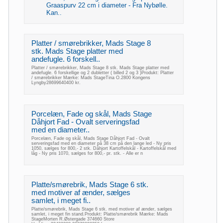
Graaspurv 22 cm i diameter - Fra Nybølle.
Kan..
Platter / smørebrikker, Mads Stage 8
stk. Mads Stage platter med
andefugle. 6 forskell..
Platter / smørebrikker, Mads Stage 8 stk. Mads Stage platter med
andefugle. 6 forskellige og 2 dubletter ( billed 2 og 3 )Produkt: Platter
/ smørebrikker Mærke: Mads StageTina O.2800 Kongens
Lyngby28699640400 kr.
Porcelæn, Fade og skål, Mads Stage
Dåhjort Fad - Ovalt serveringsfad
med en diameter..
Porcelæn, Fade og skål, Mads Stage Dåhjort Fad - Ovalt
serveringsfad med en diameter på 38 cm på den lange led - Ny pris
1050, sælges for 800,- 2 stk. Dåhjort Kartoffelskål - Kartoffelskål med
låg - Ny pris 1070, sælges for 800,- pr. stk. - Alle er n
Platte/smørebrik, Mads Stage 6 stk.
med motiver af ænder, sælges
samlet, i meget fi..
Platte/smørebrik, Mads Stage 6 stk. med motiver af ænder, sælges
samlet, i meget fin stand.Produkt: Platte/smørebrik Mærke: Mads
StageMorten R.Østergade 374660 Store