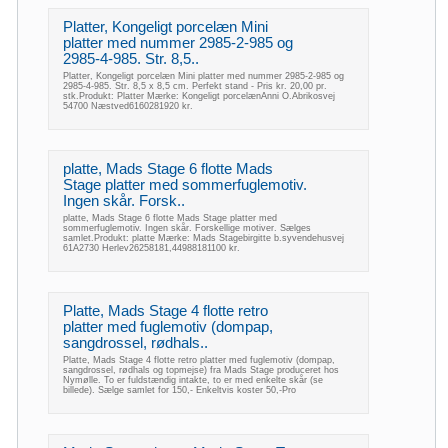
Platter, Kongeligt porcelæn Mini
platter med nummer 2985-2-985 og
2985-4-985. Str. 8,5..
Platter, Kongeligt porcelæn Mini platter med nummer 2985-2-985 og
2985-4-985. Str. 8,5 x 8,5 cm. Perfekt stand - Pris kr. 20,00 pr.
stk.Produkt: Platter Mærke: Kongeligt porcelænAnni O.Abrikosvej
54700 Næstved6160281920 kr.
platte, Mads Stage 6 flotte Mads
Stage platter med sommerfuglemotiv.
Ingen skår. Forsk..
platte, Mads Stage 6 flotte Mads Stage platter med
sommerfuglemotiv. Ingen skår. Forskellige motiver. Sælges
samlet.Produkt: platte Mærke: Mads Stagebirgitte b.syvendehusvej
61A2730 Herlev26258181,44988181100 kr.
Platte, Mads Stage 4 flotte retro
platter med fuglemotiv (dompap,
sangdrossel, rødhals..
Platte, Mads Stage 4 flotte retro platter med fuglemotiv (dompap,
sangdrossel, rødhals og topmejse) fra Mads Stage produceret hos
Nymølle. To er fuldstændig intakte, to er med enkelte skår (se
billede). Sælge samlet for 150,- Enkeltvis koster 50,-Pro