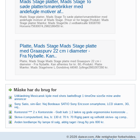
Mads Stage platter, Mads Stage To
søde platter/smørebrikker med
andefugle motiver af..
Mads Stage platter, Mads Stage To søde platter/smørebrikker med
andefugle motiver af Mads Stage. Priser er for begge.Produkt: Mads
Stage platter Mærke: Mads StageOle J.vedbæksalle 93G8700
Horsens75630074,2982186450 kr.
Platte, Mads Stage Mads Stage platte
med Graaspurv 22 cm i diameter -
Fra Nybølle. Kan..
Platte, Mads Stage Mads Stage platte med Graaspurv 22 cm i
diameter - Fra Nybølle. Kan afhentes for kr. 60,-Produkt: Platte
Mærke: Mads StageIrene L.Gondolvej 44040 Jyllinge2661007260 kr.
Måske har du brug for
Udklædning Mexicansk kjole med shots bælteBrugt 1 timeOne sizeSe mine andre
annoncer
Sony Satio, sim-låst: Nej Bordeaux SATIO Sony Ericsson smartphone, LCD skærm, 3G,
vej..
Kontorstol *** 2 x Kontorstole - Godt køb :) 2 lækre og gode ergonomiske kontorstole ..
Skrive-/computerbord, ilva, b: 130 d: 70 h: 70 Rigtig pænt og velholdt skrive- og comp..
Anden bordlampe Ny lampe til salg, aldrig taget i brug.Ny pris 600 kr.
© 2026 datezr.com. Alle rettigheder forbeholdes.