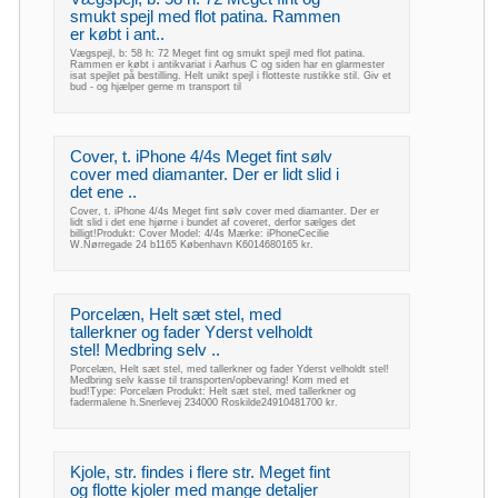
smukt spejl med flot patina. Rammen
er købt i ant..
Vægspejl, b: 58 h: 72 Meget fint og smukt spejl med flot patina.
Rammen er købt i antikvariat i Aarhus C og siden har en glarmester
isat spejlet på bestilling. Helt unikt spejl i flotteste rustikke stil. Giv et
bud - og hjælper gerne m transport til
Cover, t. iPhone 4/4s Meget fint sølv
cover med diamanter. Der er lidt slid i
det ene ..
Cover, t. iPhone 4/4s Meget fint sølv cover med diamanter. Der er
lidt slid i det ene hjørne i bundet af coveret, derfor sælges det
billigt!Produkt: Cover Model: 4/4s Mærke: iPhoneCecilie
W.Nørregade 24 b1165 København K6014680165 kr.
Porcelæn, Helt sæt stel, med
tallerkner og fader Yderst velholdt
stel! Medbring selv ..
Porcelæn, Helt sæt stel, med tallerkner og fader Yderst velholdt stel!
Medbring selv kasse til transporten/opbevaring! Kom med et
bud!Type: Porcelæn Produkt: Helt sæt stel, med tallerkner og
fadermalene h.Snerlevej 234000 Roskilde24910481700 kr.
Kjole, str. findes i flere str. Meget fint
og flotte kjoler med mange detaljer