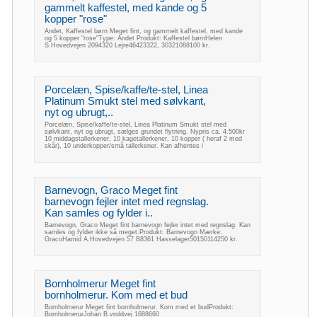
gammelt kaffestel, med kande og 5
kopper "rose"
Andet, Kaffestel børn Meget fint, og gammelt kaffestel, med kande
og 5 kopper "rose"Type: Andet Produkt: Kaffestel børnHelen
S.Hovedvejen 2094320 Lejre46423322, 30321088100 kr.
Porcelæn, Spise/kaffe/te-stel, Linea
Platinum Smukt stel med sølvkant,
nyt og ubrugt,..
Porcelæn, Spise/kaffe/te-stel, Linea Platinum Smukt stel med
sølvkant, nyt og ubrugt, sælges grundet flytning. Nypris ca. 4.500kr
10 middagstallerkener, 10 kagetallerkener, 10 kopper ( heraf 2 med
skår), 10 underkopper/små tallerkener. Kan afhentes i
Barnevogn, Graco Meget fint
barnevogn fejler intet med regnslag.
Kan samles og fylder i..
Barnevogn, Graco Meget fint barnevogn fejler intet med regnslag. Kan
samles og fylder ikke så meget.Produkt: Barnevogn Mærke:
GracoHamid A.Hovedvejen 57 B8361 Hasselager50150114250 kr.
Bornholmerur Meget fint
bornholmerur. Kom med et bud
Bornholmerur Meget fint bornholmerur. Kom med et budProdukt:
BornholmerurJohan B.vroldvej 1688660