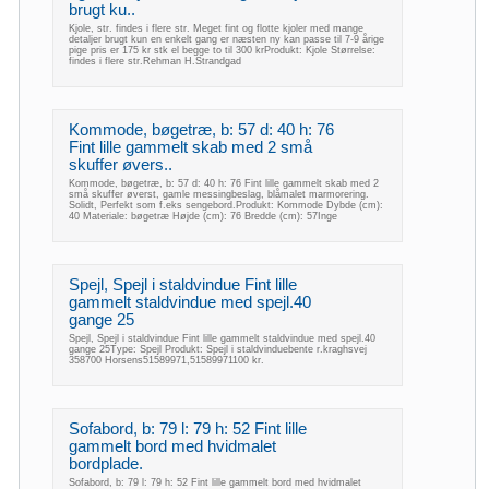
brugt ku..
Kjole, str. findes i flere str. Meget fint og flotte kjoler med mange
detaljer brugt kun en enkelt gang er næsten ny kan passe til 7-9 årige
pige pris er 175 kr stk el begge to til 300 krProdukt: Kjole Størrelse:
findes i flere str.Rehman H.Strandgad
Kommode, bøgetræ, b: 57 d: 40 h: 76
Fint lille gammelt skab med 2 små
skuffer øvers..
Kommode, bøgetræ, b: 57 d: 40 h: 76 Fint lille gammelt skab med 2
små skuffer øverst, gamle messingbeslag, blåmalet marmorering.
Solidt, Perfekt som f.eks sengebord.Produkt: Kommode Dybde (cm):
40 Materiale: bøgetræ Højde (cm): 76 Bredde (cm): 57Inge
Spejl, Spejl i staldvindue Fint lille
gammelt staldvindue med spejl.40
gange 25
Spejl, Spejl i staldvindue Fint lille gammelt staldvindue med spejl.40
gange 25Type: Spejl Produkt: Spejl i staldvinduebente r.kraghsvej
358700 Horsens51589971,51589971100 kr.
Sofabord, b: 79 l: 79 h: 52 Fint lille
gammelt bord med hvidmalet
bordplade.
Sofabord, b: 79 l: 79 h: 52 Fint lille gammelt bord med hvidmalet