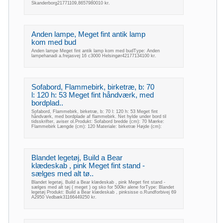
Skanderborg21771109,8657980010 kr.
Anden lampe, Meget fint antik lamp
kom med bud
Anden lampe Meget fint antik lamp kom med budType: Anden
lampehanadi a.frejasvej 16 c3000 Helsingør42177134100 kr.
Sofabord, Flammebirk, birketræ, b: 70
l: 120 h: 53 Meget fint håndværk, med
bordplad..
Sofabord, Flammebirk, birketræ, b: 70 l: 120 h: 53 Meget fint
håndværk, med bordplade af flammebirk. Net hylde under bord til
tidsskrifter, aviser ol.Produkt: Sofabord bredde (cm): 70 Mærke:
Flammebirk Længde (cm): 120 Materiale: birketræ Højde (cm):
Blandet legetøj, Build a Bear
klædeskab , pink Meget fint stand -
sælges med alt tø..
Blandet legetøj, Build a Bear klædeskab , pink Meget fint stand -
sælges med alt tøj ( meget ) og sko for 500kr alene forType: Blandet
legetøj Produkt: Build a Bear klædeskab , pinksisse o.Rundforbivej 69
A2950 Vedbæk31166449250 kr.