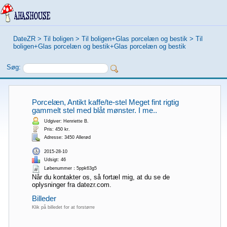
DateZR
>
Til boligen
>
Til boligen+Glas porcelæn og bestik
>
Til
boligen+Glas porcelæn og bestik+Glas porcelæn og bestik
Søg:
Porcelæn, Antikt kaffe/te-stel Meget fint rigtig
gammelt stel med blåt mønster. I me..
Udgiver: Henriette B.
Pris: 450 kr.
Adresse: 3450 Allerød
2015-28-10
Udsigt: 46
Løbenummer：5ppk63g5
Når du kontakter os, så fortæl mig, at du se de
oplysninger fra datezr.com.
Billeder
Klik på billedet for at forstørre