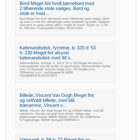
Bord Meget fint hvidt børnebord med
2 tilhørende stole sælges. Bord og
stole er med ..
Bord Meget fint hvidt børnebord med 2 tilhørende stole sælges. Bord
og stole er med fine udskæringer under bordplade og sæde. Sæderne
skal have en gang maling, ellers i meget fin stand. Nypris ca. 1.700
kr. Afhentes i Espergærde.Produkt: BordCharlott
Købmandsdisk, fyrretræ, b: 320 d: 53
h: 230 Meget fint afsyret
købmandsdisk med 48 s..
Købmandsdisk, fyrretræ, b: 320 d: 53 h: 230 Meget fint afsyret
købmandsdisk med 48 skuffer til salg.Produkt: Købmandsdisk Dybde
(cm): 53 Materiale: fyrretræ Højde (cm): 230 Bredde (cm):
320hartmut a.sct. mathiasgade 66 a8800
Viborg86623233,4010135615
Billede, Vincent Van Gogh Meget fint
og velholdt billede, med blå
træramme. Vincent v..
Billede, Vincent Van Gogh Meget fint og velholdt billede, med blå
træramme. Vincent van gogh.Ikke falmet. Sælges pga
pladsmangel.Produkt: Billede Mærke: Vincent Van GoghJonna
N.Fuglevænget 308500 Grenaa5237888550 kr.
Vægspejl, b: 58 h: 72 Meget fint og