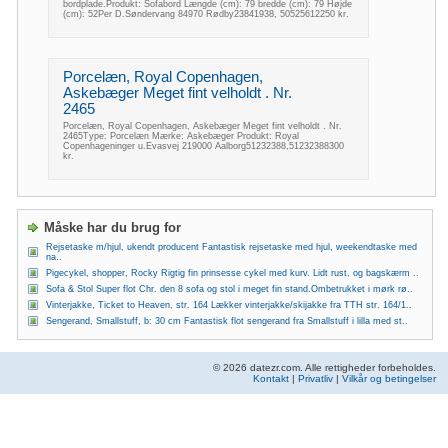
bordplade.Produkt: Sofabord Længde (cm): 79 bredde (cm): 79 Højde
(cm): 52Per D.Søndervang 84970 Rødby23841938, 50525612250 kr.
Porcelæn, Royal Copenhagen,
Askebæger Meget fint velholdt . Nr.
2465
Porcelæn, Royal Copenhagen, Askebæger Meget fint velholdt . Nr.
2465Type: Porcelæn Mærke: Askebæger Produkt: Royal
Copenhageninger u.Evasvej 219000 Aalborg51232388,51232388300
kr.
Måske har du brug for
Rejsetaske m/hjul, ukendt producent Fantastisk rejsetaske med hjul, weekendtaske med
na..
Pigecykel, shopper, Rocky Rigtig fin prinsesse cykel med kurv. Lidt rust, og bagskærm ..
Sofa & Stol Super flot Chr. den 8 sofa og stol i meget fin stand.Ombetrukket i mørk rø..
Vinterjakke, Ticket to Heaven, str. 164 Lækker vinterjakke/skijakke fra TTH str. 164/1..
Sengerand, Smallstuff, b: 30 cm Fantastisk flot sengerand fra Smallstuff i lilla med st..
© 2026 datezr.com. Alle rettigheder forbeholdes.
Kontakt
|
Privatliv
|
Vilkår og betingelser