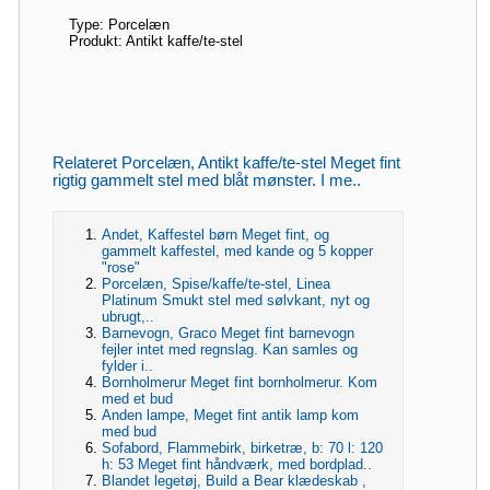
Type: Porcelæn
Produkt: Antikt kaffe/te-stel
Relateret Porcelæn, Antikt kaffe/te-stel Meget fint
rigtig gammelt stel med blåt mønster. I me..
Andet, Kaffestel børn Meget fint, og
gammelt kaffestel, med kande og 5 kopper
"rose"
Porcelæn, Spise/kaffe/te-stel, Linea
Platinum Smukt stel med sølvkant, nyt og
ubrugt,..
Barnevogn, Graco Meget fint barnevogn
fejler intet med regnslag. Kan samles og
fylder i..
Bornholmerur Meget fint bornholmerur. Kom
med et bud
Anden lampe, Meget fint antik lamp kom
med bud
Sofabord, Flammebirk, birketræ, b: 70 l: 120
h: 53 Meget fint håndværk, med bordplad..
Blandet legetøj, Build a Bear klædeskab ,