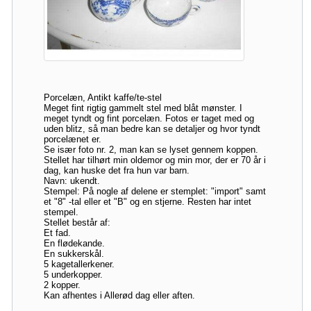
Porcelæn, Antikt kaffe/te-stel
Meget fint rigtig gammelt stel med blåt mønster. I
meget tyndt og fint porcelæn. Fotos er taget med og
uden blitz, så man bedre kan se detaljer og hvor tyndt
porcelænet er.
Se især foto nr. 2, man kan se lyset gennem koppen.
Stellet har tilhørt min oldemor og min mor, der er 70 år i
dag, kan huske det fra hun var barn.
Navn: ukendt.
Stempel: På nogle af delene er stemplet: "import" samt
et "8" -tal eller et "B" og en stjerne. Resten har intet
stempel.
Stellet består af:
Et fad.
En flødekande.
En sukkerskål.
5 kagetallerkener.
5 underkopper.
2 kopper.
Kan afhentes i Allerød dag eller aften.