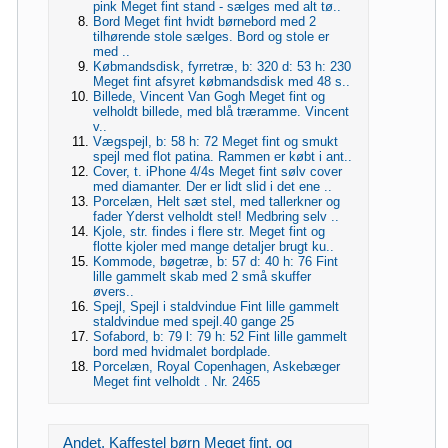
pink Meget fint stand - sælges med alt tø..
Bord Meget fint hvidt børnebord med 2
tilhørende stole sælges. Bord og stole er
med ..
Købmandsdisk, fyrretræ, b: 320 d: 53 h: 230
Meget fint afsyret købmandsdisk med 48 s..
Billede, Vincent Van Gogh Meget fint og
velholdt billede, med blå træramme. Vincent
v..
Vægspejl, b: 58 h: 72 Meget fint og smukt
spejl med flot patina. Rammen er købt i ant..
Cover, t. iPhone 4/4s Meget fint sølv cover
med diamanter. Der er lidt slid i det ene ..
Porcelæn, Helt sæt stel, med tallerkner og
fader Yderst velholdt stel! Medbring selv ..
Kjole, str. findes i flere str. Meget fint og
flotte kjoler med mange detaljer brugt ku..
Kommode, bøgetræ, b: 57 d: 40 h: 76 Fint
lille gammelt skab med 2 små skuffer
øvers..
Spejl, Spejl i staldvindue Fint lille gammelt
staldvindue med spejl.40 gange 25
Sofabord, b: 79 l: 79 h: 52 Fint lille gammelt
bord med hvidmalet bordplade.
Porcelæn, Royal Copenhagen, Askebæger
Meget fint velholdt . Nr. 2465
Andet, Kaffestel børn Meget fint, og