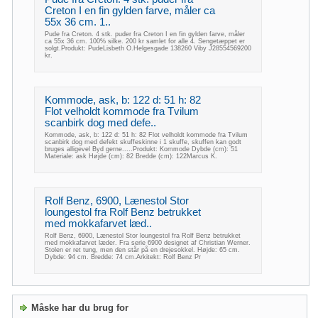
Creton I en fin gylden farve, måler ca
55x 36 cm. 1..
Pude fra Creton. 4 stk. puder fra Creton I en fin gylden farve, måler
ca 55x 36 cm. 100% silke. 200 kr samlet for alle 4. Sengetæppet er
solgt.Produkt: PudeLisbeth O.Helgesgade 138260 Viby J28554569200
kr.
Kommode, ask, b: 122 d: 51 h: 82
Flot velholdt kommode fra Tvilum
scanbirk dog med defe..
Kommode, ask, b: 122 d: 51 h: 82 Flot velholdt kommode fra Tvilum
scanbirk dog med defekt skuffeskinne i 1 skuffe, skuffen kan godt
bruges alligevel Byd gerne.....Produkt: Kommode Dybde (cm): 51
Materiale: ask Højde (cm): 82 Bredde (cm): 122Marcus K.
Rolf Benz, 6900, Lænestol Stor
loungestol fra Rolf Benz betrukket
med mokkafarvet læd..
Rolf Benz, 6900, Lænestol Stor loungestol fra Rolf Benz betrukket
med mokkafarvet læder. Fra serie 6900 designet af Christian Werner.
Stolen er ret tung, men den står på en drejesokkel. Højde: 65 cm.
Dybde: 94 cm. Bredde: 74 cm.Arkitekt: Rolf Benz Pr
Måske har du brug for