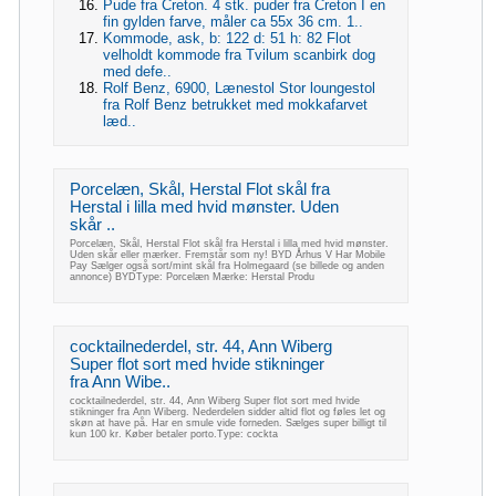
Pude fra Creton. 4 stk. puder fra Creton I en
fin gylden farve, måler ca 55x 36 cm. 1..
Kommode, ask, b: 122 d: 51 h: 82 Flot
velholdt kommode fra Tvilum scanbirk dog
med defe..
Rolf Benz, 6900, Lænestol Stor loungestol
fra Rolf Benz betrukket med mokkafarvet
læd..
Porcelæn, Skål, Herstal Flot skål fra
Herstal i lilla med hvid mønster. Uden
skår ..
Porcelæn, Skål, Herstal Flot skål fra Herstal i lilla med hvid mønster.
Uden skår eller mærker. Fremstår som ny! BYD Århus V Har Mobile
Pay Sælger også sort/mint skål fra Holmegaard (se billede og anden
annonce) BYDType: Porcelæn Mærke: Herstal Produ
cocktailnederdel, str. 44, Ann Wiberg
Super flot sort med hvide stikninger
fra Ann Wibe..
cocktailnederdel, str. 44, Ann Wiberg Super flot sort med hvide
stikninger fra Ann Wiberg. Nederdelen sidder altid flot og føles let og
skøn at have på. Har en smule vide forneden. Sælges super billigt til
kun 100 kr. Køber betaler porto.Type: cockta