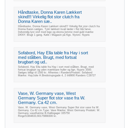
Håndtaske, Donna Karen Lækkert
skind!!! Virkelig flot stor clutch fra
Donna Karen sæ..
Håndtaske, Donna Karen Lækkert skind!!! Virkelig flot stor clutch fra
Donna Karen sælges. Tykt lækkert kvali læder i flot blå farve.
Indvendig lyst stof med logo og ekstra lomme med guld mærke
DKNY. Brugt 1 gang. Købt i Magasin på Kgs. Nytorv. Nypris
Sofabord, Hay Ella table fra Hay i sort
med stålben. Brugt, med fortsat
brugbart og ud..
Sofabord, Hay Ella table fra Hay i sort med stålben. Brugt, med
fortsat brugbart og uden mærkbare huller og lign. Nypris 3500.
Sælges billigt til 1500 kr. Afhentes i RandersProdukt: Sofabord
Mærke: HayJulie H.Bredstrupsgade 4, 2 th8900 Randers C28727
Vase, W. Germany vase, West
Germany Super flot stor vase fra W.
Germany. Ca 42 cm.
Vase, W. Germany vase, West Germany Super flot stor vase fra W.
Germany. Ca 42 cm.Type: Vase Mærke: West Germany Produkt: W.
Germany vaseKatrine B.Hallingager 335750
Ringe51904633,60175868300 kr.