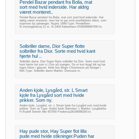
Pendel Bazar pendant fra Bolia, mat
sort med hvid inderside. Har aldrig
været monteret..
Pendel Bazar pendant fra Bolia, mat sort med hvid inderside. Har
aldrig været monteret, men har et par små overfladiske ridser, som
stammer fra ophænget. Nypris 1699;Type: PendelIben
N.Vestergårdsvej 21 st. th.2400 København NV60666697450 kr.
Solbriller dame, Dior Super flotte
solbriller fra Dior. Sorte med hvid kant
hjerte hul ..
Solbriller dame, Dior Super flotte solbriller fra Dior. Sorte med hvid
kant hjerte hul som o i Dior på stangen. De er kun brugt lidt og har
ingen ridser i glasset. Købt hos Birger Christensen på Strøget i
Kbh.Type: Solbriller dame Mærke: Diorsusie m.
Anden kjole, Lysgård, str. L Smart
kjole fra Lysgård sort med hvide
prikker. Som ny.
Anden kjole, Lysgård, str. L Smart kjole fra Lysgård sort med hvide
prikker. Som ny.Type: Anden kjole Størrelse: L Mærke: Lysgårdrita
H.Rudolf Steiner Alle 457000 Fredericia26248696200 kr.
Hay pude stor, Hay Super flot lilla
pude med hvide stikninger.Puden har