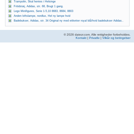
Trampolin, Skal hentes i Helsinge
Fritidstøj, Adidas, str. 68, Brugt 1 gang.
Lego Minifigures, Serie 1-5,10 8683, 8684, 8803
Anden loftslampe, nordlux, Hel ny lampe hvid
Badebukser, Adidas, str. 34 Original ny med etiketter royal blå/hvid badebukser Adidas..
© 2026 datezr.com. Alle rettigheder forbeholdes.
Kontakt
|
Privatliv
|
Vilkår og betingelser