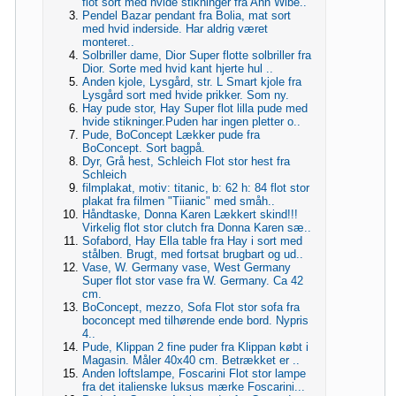
flot sort med hvide stikninger fra Ann Wibe..
Pendel Bazar pendant fra Bolia, mat sort
med hvid inderside. Har aldrig været
monteret..
Solbriller dame, Dior Super flotte solbriller fra
Dior. Sorte med hvid kant hjerte hul ..
Anden kjole, Lysgård, str. L Smart kjole fra
Lysgård sort med hvide prikker. Som ny.
Hay pude stor, Hay Super flot lilla pude med
hvide stikninger.Puden har ingen pletter o..
Pude, BoConcept Lækker pude fra
BoConcept. Sort bagpå.
Dyr, Grå hest, Schleich Flot stor hest fra
Schleich
filmplakat, motiv: titanic, b: 62 h: 84 flot stor
plakat fra filmen "Tiianic" med småh..
Håndtaske, Donna Karen Lækkert skind!!!
Virkelig flot stor clutch fra Donna Karen sæ..
Sofabord, Hay Ella table fra Hay i sort med
stålben. Brugt, med fortsat brugbart og ud..
Vase, W. Germany vase, West Germany
Super flot stor vase fra W. Germany. Ca 42
cm.
BoConcept, mezzo, Sofa Flot stor sofa fra
boconcept med tilhørende ende bord. Nypris
4..
Pude, Klippan 2 fine puder fra Klippan købt i
Magasin. Måler 40x40 cm. Betrækket er ..
Anden loftslampe, Foscarini Flot stor lampe
fra det italienske luksus mærke Foscarini...