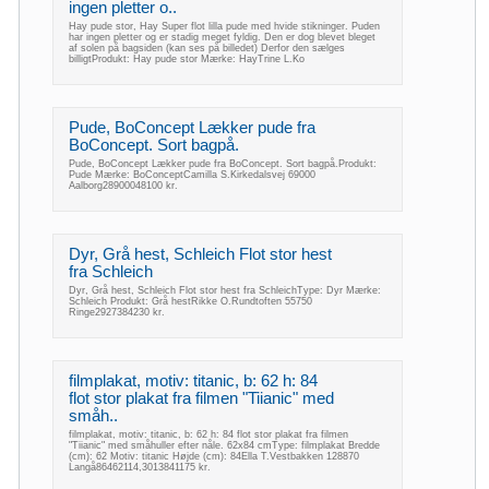
ingen pletter o..
Hay pude stor, Hay Super flot lilla pude med hvide stikninger. Puden
har ingen pletter og er stadig meget fyldig. Den er dog blevet bleget
af solen på bagsiden (kan ses på billedet) Derfor den sælges
billigtProdukt: Hay pude stor Mærke: HayTrine L.Ko
Pude, BoConcept Lækker pude fra
BoConcept. Sort bagpå.
Pude, BoConcept Lækker pude fra BoConcept. Sort bagpå.Produkt:
Pude Mærke: BoConceptCamilla S.Kirkedalsvej 69000
Aalborg28900048100 kr.
Dyr, Grå hest, Schleich Flot stor hest
fra Schleich
Dyr, Grå hest, Schleich Flot stor hest fra SchleichType: Dyr Mærke:
Schleich Produkt: Grå hestRikke O.Rundtoften 55750
Ringe2927384230 kr.
filmplakat, motiv: titanic, b: 62 h: 84
flot stor plakat fra filmen "Tiianic" med
småh..
filmplakat, motiv: titanic, b: 62 h: 84 flot stor plakat fra filmen
"Tiianic" med småhuller efter nåle. 62x84 cmType: filmplakat Bredde
(cm): 62 Motiv: titanic Højde (cm): 84Ella T.Vestbakken 128870
Langå86462114,3013841175 kr.