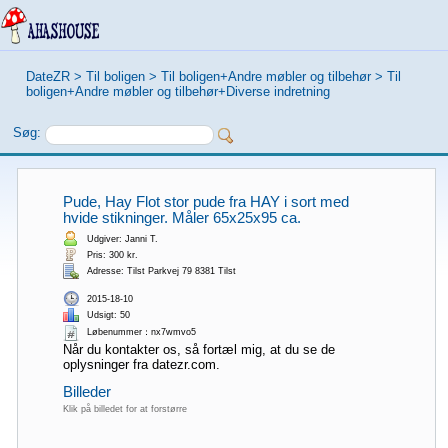
DateZR
>
Til boligen
>
Til boligen+Andre møbler og tilbehør
>
Til
boligen+Andre møbler og tilbehør+Diverse indretning
Søg:
Pude, Hay Flot stor pude fra HAY i sort med
hvide stikninger. Måler 65x25x95 ca.
Udgiver: Janni T.
Pris: 300 kr.
Adresse: Tilst Parkvej 79 8381 Tilst
2015-18-10
Udsigt: 50
Løbenummer：nx7wmvo5
Når du kontakter os, så fortæl mig, at du se de
oplysninger fra datezr.com.
Billeder
Klik på billedet for at forstørre