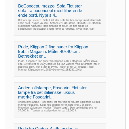
BoConcept, mezzo, Sofa Flot stor
sofa fra boconcept med tilhørende
ende bord. Nypris 4..
BoConcept, mezzo, Sofa Flot stor sofa fra boconcept med tilhørende
ende bord. Nypris 47.000. Sofaen er i OK stand. H83xB318xD156cm
Materialer ryghynde: kombination af skum og fjer sæde og
siddehynde: højelastisk skum ramme: fyrretræ, krydsfiner, træf
Pude, Klippan 2 fine puder fra Klippan
købt i Magasin. Måler 40x40 cm.
Betrækket er ..
Pude, Klippan 2 fine puder fra Klippan købt i Magasin. Måler 40x40
cm. Betrækket er 100% bomuld og kan vaskes ved 40 grader (har vi
dog ikke gjort, kun stået til pynt). Prisen er for 2.Produkt: Pude
Mærke: KlippanLene L.2820 Gentofte61688289100 kr.
Anden loftslampe, Foscarini Flot stor
lampe fra det italienske luksus
mærke Foscarini...
Anden loftslampe, Foscarini Flot stor lampe fra det italienske luksus
mærke Foscarini. Købt hos spotligt for mindre end 1 år siden.
Modellen på lampen hedder "Allegro lamp". Den oprindelige pris er
37.000 kr. Tænker at sælge den for ca. 22.000 k
Pude fra Creton. 4 stk. puder fra