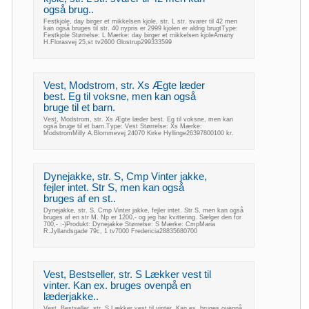
også brug..
Festkjole, day birger et mikkelsen kjole, str. L str. svarer til 42 men
kan også bruges til str. 40 nypris er 2999 kjolen er aldrig brugtType:
Festkjole Størrelse: L Mærke: day birger et mikkelsen kjoleAmany
H.Florasvej 25,st tv2600 Glostrup299333599
Vest, Modstrom, str. Xs Ægte læder
best. Eg til voksne, men kan også
bruge til et barn.
Vest, Modstrom, str. Xs Ægte læder best. Eg til voksne, men kan
også bruge til et barn.Type: Vest Størrelse: Xs Mærke:
ModstromMilly A.Blommevej 24070 Kirke Hyllinge26397800100 kr.
Dynejakke, str. S, Cmp Vinter jakke,
fejler intet. Str S, men kan også
bruges af en st..
Dynejakke, str. S, Cmp Vinter jakke, fejler intet. Str S, men kan også
bruges af en str M. Np er 1200,- og jeg har kvittering. Sælger den for
700,- :-)Produkt: Dynejakke Størrelse: S Mærke: CmpMaria
R.Jyllandsgade 79c, 1 tv7000 Fredericia28835680700
Vest, Bestseller, str. S Lækker vest til
vinter. Kan ex. bruges ovenpå en
læderjakke..
Vest, Bestseller, str. S Lækker vest til vinter. Kan ex. bruges ovenpå