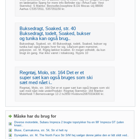
en læderjakke Spørg for mere info Befinder sig i ÅrhusType: Vest
Størrelse: S Mærke: BestsellerJosephine B.De Mezas vej 88000
Aarhus C53573511, 5357351150 kr.
Buksedragt, Soaked, str. 40
Buksedragt, todelt, Soaked, bukser
og tunika kan også brug..
Buksedragt, Soaked, str. 40 Buksedragt, todelt, Soaked, bukser og
tunika kan også bruges hver for sig. Lilla/sort-grøn mønstret,
polyester, str. M. Rigtig lækker kvalitet. Er meget velholdt, da kun
brugt én gang. Har ikke været i tobaksrøg. Nypris 10
Regntøj, Molo, str. 164 Det er et
super sæt kan også bruges som ski
sæt med nået i..
Regntøj, Molo, str. 164 Det er et super sæt kan også bruges som ski
sæt med nået inde underProdukt: Regntøj Størrelse: 164 Mærke:
MoloHeidi T.Bernersvænge 13 2 tv2650 Hvidovre20870334300 kr.
Måske har du brug for
Diverse motordele, Subaru Impreza 2 brugte topstykker fra en 99' Impreza GT (uden
knast..
Bluse, Carmakoma, str. 54, Str xl helt ny
Dynejakke, str. M, The North Face Str S/M hej sælger denne jakke den er lidt slidt ved..