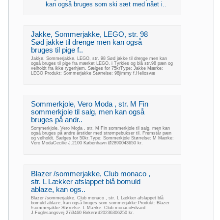
kan også bruges som ski sæt med nået i..
Jakke, Sommerjakke, LEGO, str. 98
Sød jakke til drenge men kan også
bruges til pige f..
Jakke, Sommerjakke, LEGO, str. 98 Sød jakke til drenge men kan
også bruges til pige fra mærket LEGO, i Tyrkies og blå str.98 pæn og
velholdt fra ikke rygerhjem. Sælges for 75krType: Jakke Mærke:
LEGO Produkt: Sommerjakke Størrelse: 98jimmy f.Heliosvæ
Sommerkjole, Vero Moda , str. M Fin
sommerkjole til salg, men kan også
bruges på andr..
Sommerkjole, Vero Moda , str. M Fin sommerkjole til salg, men kan
også bruges på andre årstider med strømpebukser til. Fremstår pæn
og velholdt. Sælges for 50kr.Type: Sommerkjole Størrelse: M Mærke:
Vero ModaCecilie J.2100 København Ø2890043650 kr.
Blazer /sommerjakke, Club monaco ,
str. L Lækker afslappet blå bomuld
ablaze, kan ogs..
Blazer /sommerjakke, Club monaco , str. L Lækker afslappet blå
bomuld ablaze, kan også bruges som sommerjakke.Produkt: Blazer
/sommerjakke Størrelse: L Mærke: Club monacoEdvard
J.Fuglesangsvej 27i3460 Birkerød20236306250 kr.