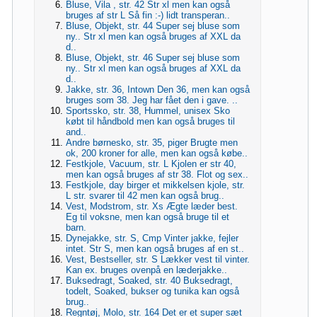
Bluse, Vila , str. 42 Str xl men kan også
bruges af str L Så fin :-) lidt transperan..
Bluse, Objekt, str. 44 Super sej bluse som
ny.. Str xl men kan også bruges af XXL da
d..
Bluse, Objekt, str. 46 Super sej bluse som
ny.. Str xl men kan også bruges af XXL da
d..
Jakke, str. 36, Intown Den 36, men kan også
bruges som 38. Jeg har fået den i gave. ..
Sportssko, str. 38, Hummel, unisex Sko
købt til håndbold men kan også bruges til
and..
Andre børnesko, str. 35, piger Brugte men
ok, 200 kroner for alle, men kan også købe..
Festkjole, Vacuum, str. L Kjolen er str 40,
men kan også bruges af str 38. Flot og sex..
Festkjole, day birger et mikkelsen kjole, str.
L str. svarer til 42 men kan også brug..
Vest, Modstrom, str. Xs Ægte læder best.
Eg til voksne, men kan også bruge til et
barn.
Dynejakke, str. S, Cmp Vinter jakke, fejler
intet. Str S, men kan også bruges af en st..
Vest, Bestseller, str. S Lækker vest til vinter.
Kan ex. bruges ovenpå en læderjakke..
Buksedragt, Soaked, str. 40 Buksedragt,
todelt, Soaked, bukser og tunika kan også
brug..
Regntøj, Molo, str. 164 Det er et super sæt