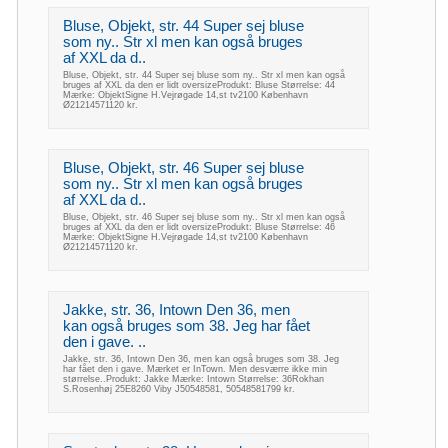
Bluse, Objekt, str. 44 Super sej bluse
som ny.. Str xl men kan også bruges
af XXL da d..
Bluse, Objekt, str. 44 Super sej bluse som ny.. Str xl men kan også
bruges af XXL da den er lidt oversizeProdukt: Bluse Størrelse: 44
Mærke: ObjektSigne H.Vejrøgade 14,st tv2100 København
Ø21214571120 kr.
Bluse, Objekt, str. 46 Super sej bluse
som ny.. Str xl men kan også bruges
af XXL da d..
Bluse, Objekt, str. 46 Super sej bluse som ny.. Str xl men kan også
bruges af XXL da den er lidt oversizeProdukt: Bluse Størrelse: 46
Mærke: ObjektSigne H.Vejrøgade 14,st tv2100 København
Ø21214571120 kr.
Jakke, str. 36, Intown Den 36, men
kan også bruges som 38. Jeg har fået
den i gave. ..
Jakke, str. 36, Intown Den 36, men kan også bruges som 38. Jeg
har fået den i gave. Mærket er InTown. Men desværre ikke min
størrelse..Produkt: Jakke Mærke: Intown Størrelse: 36Rokhan
S.Rosenhøj 25E8260 Viby J50548581, 50548581799 kr.