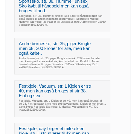
Sportssko, str. 38, Hummel, unisex
Sko købt til håndbold men kan også
bruges til and..
Sportssko, str. 38, Hummel, unisex Sko købt til håndbold men kan
også bruges til anden indendørssportProdukt: Sportssko Mærke:
Hummel Størrelse: 38 Passer til: unisexSusanne A.Bittekrogen 32950
Vedbæk4589333050 kr.
Andre børnesko, str. 35, piger Brugte
men ok, 200 kroner for alle, men kan
også købe..
Andre børnesko, str. 35, piger Brugte men ok, 200 kroner for alle,
men kan også købes enkeltvis, kom med et bud.Produkt: Andre
børnesko Passer til: piger Størrelse: 35Maja S.Kristrupvej 15, 1
sal8960 Randers SØ50823439200 kr.
Festkjole, Vacuum, str. L Kjolen er str
40, men kan også bruges af str 38.
Flot og sex..
Festkjole, Vacuum, str. L Kjolen er str 40, men kan også bruges af
str 38. Flot og sexet kjole med dyb kavalergang. Kjolen er kun brugt 1
gang.Type: Festkjole Størrelse: L Mærke: VacuumGitte M.7430
Ikast26852694300 kr.
Festkjole, day birger et mikkelsen
kjole, str. L str. svarer til 42 men kan