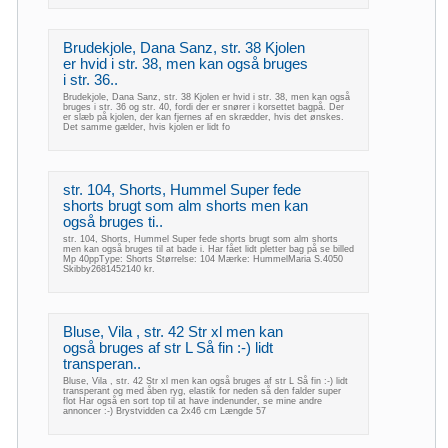
Brudekjole, Dana Sanz, str. 38 Kjolen
er hvid i str. 38, men kan også bruges
i str. 36..
Brudekjole, Dana Sanz, str. 38 Kjolen er hvid i str. 38, men kan også
bruges i str. 36 og str. 40, fordi der er snører i korsettet bagpå. Der
er slæb på kjolen, der kan fjernes af en skrædder, hvis det ønskes.
Det samme gælder, hvis kjolen er lidt fo
str. 104, Shorts, Hummel Super fede
shorts brugt som alm shorts men kan
også bruges ti..
str. 104, Shorts, Hummel Super fede shorts brugt som alm shorts
men kan også bruges til at bade i. Har fået lidt pletter bag på se billed
Mp 40ppType: Shorts Størrelse: 104 Mærke: HummelMaria S.4050
Skibby2681452140 kr.
Bluse, Vila , str. 42 Str xl men kan
også bruges af str L Så fin :-) lidt
transperan..
Bluse, Vila , str. 42 Str xl men kan også bruges af str L Så fin :-) lidt
transperant og med åben ryg, elastik for neden så den falder super
flot Har også en sort top til at have indenunder, se mine andre
annoncer :-) Brystvidden ca 2x46 cm Længde 57