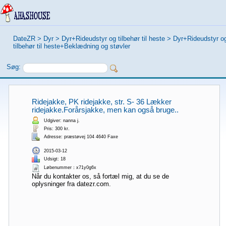
DateZR
>
Dyr
>
Dyr+Rideudstyr og tilbehør til heste
>
Dyr+Rideudstyr o
tilbehør til heste+Beklædning og støvler
Søg:
Ridejakke, PK ridejakke, str. S- 36 Lækker
ridejakke.Forårsjakke, men kan også bruge..
Udgiver: nanna j.
Pris: 300 kr.
Adresse: præstøvej 104 4640 Faxe
2015-03-12
Udsigt: 18
Løbenummer：x71y0g6x
Når du kontakter os, så fortæl mig, at du se de
oplysninger fra datezr.com.