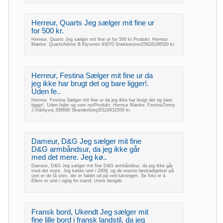
Herreur, Quarts Jeg sælger mit fine ur
for 500 kr.
Herreur, Quarts Jeg sælger mit fine ur for 500 kr.Produkt: Herreur
Mærke: QuartsArbnor B.Klyveren 93070 Snekkersten25626198500 kr.
Herreur, Festina Sælger mit fine ur da
jeg ikke har brugt det og bare ligger!.
Uden fe..
Herreur, Festina Sælger mit fine ur da jeg ikke har brugt det og bare
ligger!. Uden fejler og som nytProdukt: Herreur Mærke: FestinaTonny
J.Hårbyvej 358660 Skanderborg30116932500 kr.
Dameur, D&G Jeg sælger mit fine
D&G armbåndsur, da jeg ikke går
med det mere. Jeg kø..
Dameur, D&G Jeg sælger mit fine D&G armbåndsur, da jeg ikke går
med det mere. Jeg købte uret i 2009, og de eneste beskadigelser på
uret er de få sten, der er faldet ud på ved lukningen. Se foto nr 4.
Ellers er uret i rigtig fin stand. Urets længde
Fransk bord, Ukendt Jeg sælger mit
fine lille bord i fransk landstil, da jeg