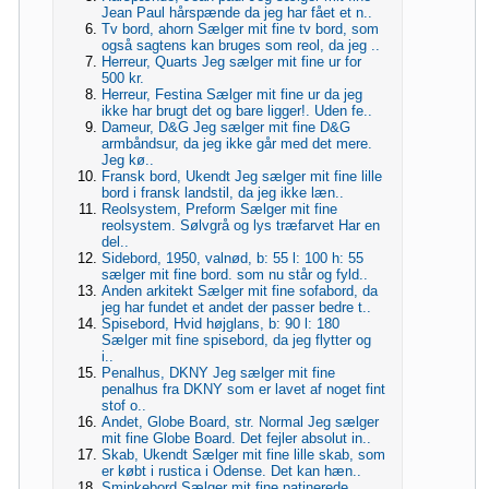
Jean Paul hårspænde da jeg har fået et n..
Tv bord, ahorn Sælger mit fine tv bord, som
også sagtens kan bruges som reol, da jeg ..
Herreur, Quarts Jeg sælger mit fine ur for
500 kr.
Herreur, Festina Sælger mit fine ur da jeg
ikke har brugt det og bare ligger!. Uden fe..
Dameur, D&G Jeg sælger mit fine D&G
armbåndsur, da jeg ikke går med det mere.
Jeg kø..
Fransk bord, Ukendt Jeg sælger mit fine lille
bord i fransk landstil, da jeg ikke læn..
Reolsystem, Preform Sælger mit fine
reolsystem. Sølvgrå og lys træfarvet Har en
del..
Sidebord, 1950, valnød, b: 55 l: 100 h: 55
sælger mit fine bord. som nu står og fyld..
Anden arkitekt Sælger mit fine sofabord, da
jeg har fundet et andet der passer bedre t..
Spisebord, Hvid højglans, b: 90 l: 180
Sælger mit fine spisebord, da jeg flytter og
i..
Penalhus, DKNY Jeg sælger mit fine
penalhus fra DKNY som er lavet af noget fint
stof o..
Andet, Globe Board, str. Normal Jeg sælger
mit fine Globe Board. Det fejler absolut in..
Skab, Ukendt Sælger mit fine lille skab, som
er købt i rustica i Odense. Det kan hæn..
Sminkebord Sælger mit fine patinerede