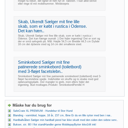
meget få ridser, det ligner et helt nyt et ´næsten. I kan altid skrive
eller ringe til mit mobilnummer. Mindstepris
Skab, Ukendt Sælger mit fine lille
skab, som er købt i rustica i Odense.
Det kan hæn..
Skab, Ukendt Sælger mit fine lille skab, som er købt i rustica i
Odense. Det kan hænge overalt :) Det fejler ingenting! Det er sort og
der er små sølvgreb på. Mål: Højde 54,5 cm Bredde 44,5 cm Dybde
16 cm det dybeste sted og 14 cm det smalleste sted.
Sminkebord Sælger mit fine
patinerede sminkebord (toiletbord)
med 3-fløjet facetslebn..
Sminkebord Sælger mit fine patinerede sminkebord (toiletbord) med 3-
fløjet facetslebne spejle. Indeholder en skuffe og to skabe med god
opbevaringsplads. Der mangler to greb, men ellers fejler det
ingenting. Bud modtages.Produkt: SminkebordPernille H
Måske har du brug for
SafeCrate XL PREMIUM - Hundebur til Stor Hund
Blanding - varmblod, hoppe, 16 år, 157 cm, Bine Er du en lille rytter med ben i næ..
Hardballvåben Sælger min hardball pistol har ikke skudt med den siden den sidste serv..
Bukser, str. 80 I flot standHandler gerne MobilepayBytter ikke144 inkl