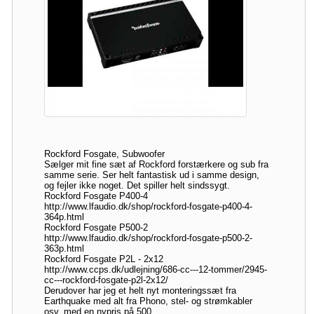
Rockford Fosgate, Subwoofer
Sælger mit fine sæt af Rockford forstærkere og sub fra
samme serie. Ser helt fantastisk ud i samme design,
og fejler ikke noget. Det spiller helt sindssygt.
Rockford Fosgate P400-4
http://www.lfaudio.dk/shop/rockford-fosgate-p400-4-
364p.html
Rockford Fosgate P500-2
http://www.lfaudio.dk/shop/rockford-fosgate-p500-2-
363p.html
Rockford Fosgate P2L - 2x12
http://www.ccps.dk/udlejning/686-cc---12-tommer/2945-
cc---rockford-fosgate-p2l-2x12/
Derudover har jeg et helt nyt monteringssæt fra
Earthquake med alt fra Phono, stel- og strømkabler
osv. med en nypris på 500