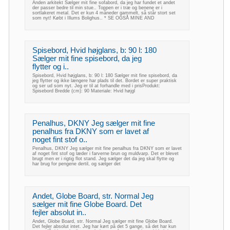
Anden arkitekt Sælger mit fine sofabord, da jeg har fundet et andet
der passer bedre til min stue.. Toppen er i træ og benene er i
sortlakeret metal. Det er kun 4 måneder gammelt, så står stort set
som nyt! Købt i Illums Bolighus.. * SE OGSÅ MINE AND
Spisebord, Hvid højglans, b: 90 l: 180
Sælger mit fine spisebord, da jeg
flytter og i..
Spisebord, Hvid højglans, b: 90 l: 180 Sælger mit fine spisebord, da
jeg flytter og ikke længere har plads til det. Bordet er super praktisk
og ser ud som nyt. Jeg er til at forhandle med i prisProdukt:
Spisebord Bredde (cm): 90 Materiale: Hvid højgl
Penalhus, DKNY Jeg sælger mit fine
penalhus fra DKNY som er lavet af
noget fint stof o..
Penalhus, DKNY Jeg sælger mit fine penalhus fra DKNY som er lavet
af noget fint stof og læder i farverne brun og muldvarp. Det er blevet
brugt men er i rigtig flot stand. Jeg sælger det da jeg skal flytte og
har brug for pengene dertil, og sælger det
Andet, Globe Board, str. Normal Jeg
sælger mit fine Globe Board. Det
fejler absolut in..
Andet, Globe Board, str. Normal Jeg sælger mit fine Globe Board.
Det fejler absolut intet. Jeg har kørt på det 5 gange, så det har kun