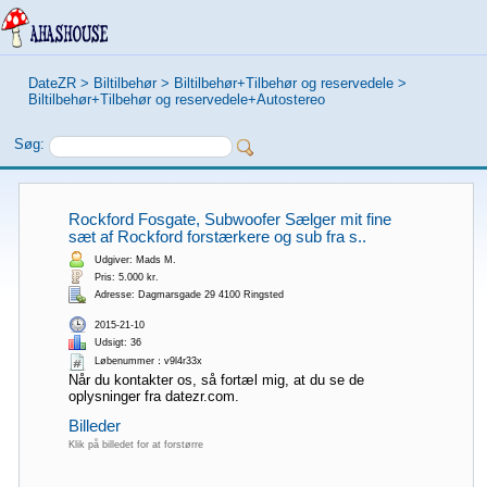
DateZR
>
Biltilbehør
>
Biltilbehør+Tilbehør og reservedele
>
Biltilbehør+Tilbehør og reservedele+Autostereo
Søg:
Rockford Fosgate, Subwoofer Sælger mit fine
sæt af Rockford forstærkere og sub fra s..
Udgiver: Mads M.
Pris: 5.000 kr.
Adresse: Dagmarsgade 29 4100 Ringsted
2015-21-10
Udsigt: 36
Løbenummer：v9l4r33x
Når du kontakter os, så fortæl mig, at du se de
oplysninger fra datezr.com.
Billeder
Klik på billedet for at forstørre