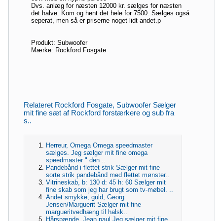
Dvs. anlæg for næsten 12000 kr. sælges for næsten
det halve. Kom og hent det hele for 7500. Sælges også
seperat, men så er priserne noget lidt andet.p
Produkt: Subwoofer
Mærke: Rockford Fosgate
Relateret Rockford Fosgate, Subwoofer Sælger
mit fine sæt af Rockford forstærkere og sub fra
s..
Herreur, Omega Omega speedmaster
sælges. Jeg sælger mit fine omega
speedmaster " den ..
Pandebånd i flettet strik Sælger mit fine
sorte strik pandebånd med flettet mønster..
Vitrineskab, b: 130 d: 45 h: 60 Sælger mit
fine skab som jeg har brugt som tv-møbel. ..
Andet smykke, guld, Georg
Jensen/Marguerit Sælger mit fine
margueritvedhæng til halsk..
Hårspænde, Jean paul Jeg sælger mit fine