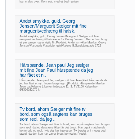
kan males over. Kom evt. med et bud - prisen
Andet smykke, guld, Georg
Jensen/Marguerit Sælger mit fine
margueritvedhæng til halsk..
Andet smykke, guld, Georg Jensen/Marguerit Sælger mit fine
margueritvedhæng til halskæde fra Georg Jensen.. Den er kun brugt
et par gange, og er rigtig fin.Produkt: Andet smykke Mærke: Georg
Jensen/Marguerit Materiale: guldMalene G.Sandbjerggade 1722
Hårspænde, Jean paul Jeg sælger
mit fine Jean Paul hårspænde da jeg
har fået et n..
Hårspænde, Jean paul Jeg sælger mit fine Jean Paul hårspænde da
jeg har fået et nyt. Ingen brugstegn :)Produkt: Hårspænde Mærke:
Jean paulAlberte L.kertemindegade 11, 3. TV2100 København
Ø3526022075 kr.
Tv bord, ahorn Sælger mit fine tv
bord, som også sagtens kan bruges
som reol, da jeg ..
Tv bord, ahorn Sælger mit fine tv bord, som også sagtens kan bruges
som reol, da jeg desværre ikke får det brugt. Har også matchende
kommode og reol, hvis det har interesse. Tv bordet er i meget god
stand, da den kun har været brugt kortvarigt.Produk