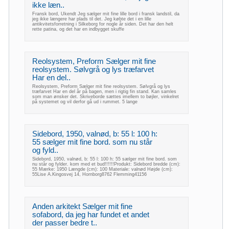
ikke læn..
Fransk bord, Ukendt Jeg sælger mit fine lille bord i fransk landstil, da
jeg ikke længere har plads til det. Jeg købte det i en lille
antikvitetsforretning i Silkeborg for nogle år siden. Det har den helt
rette patina, og det har en indbygget skuffe
Reolsystem, Preform Sælger mit fine
reolsystem. Sølvgrå og lys træfarvet
Har en del..
Reolsystem, Preform Sælger mit fine reolsystem. Sølvgrå og lys
træfarvet Har en del år på bagen, men i rigtig fin stand. Kan samles
som man ønsker det. Skriveborde sættes imellem to bøjler, vinkelret
på systemet og vil derfor gå ud i rummet. 5 lange
Sidebord, 1950, valnød, b: 55 l: 100 h:
55 sælger mit fine bord. som nu står
og fyld..
Sidebord, 1950, valnød, b: 55 l: 100 h: 55 sælger mit fine bord. som
nu står og fylder. kom med et bud!!!!!!Produkt: Sidebord bredde (cm):
55 Mærke: 1950 Længde (cm): 100 Materiale: valnød Højde (cm):
55Lise A.Kingosvej 14, Hornborg8762 Flemming41156
Anden arkitekt Sælger mit fine
sofabord, da jeg har fundet et andet
der passer bedre t..