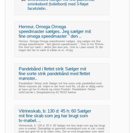
sminkebord (toiletbord) med 3-fløjet
facetslebn..
Herreur, Omega Omega
speedmaster sælges. Jeg sælger mit
fine omega speedmaster " den ..
Herreur, Omega Omega speedmaster sælges. Jeg sælger mit fine
omega speedmaster " den glemte speedmaster ". Uret er fra 70'erne.
Der skal nyt værk i, derfor den lave pris. Uret er i pæn stand. Er der
nogen det har et værk til sådan et ur, vil jeg
Pandebånd i flettet strik Sælger mit
fine sorte strik pandebånd med flettet
mønster..
Pandebånd i flettet strik Sælger mit fine sorte strik pandebånd med
flettet mønster på. Indeni er det foret med flis, så det er dejlig varmt
at have på her til efterår og vinter.Produkt: Pandebånd i flettet
strikCæcilie L.Snogebæksvej 43,78210 Aarhus
Vitrineskab, b: 130 d: 45 h: 60 Sælger
mit fine skab som jeg har brugt som
tv-møbel. ..
Vitrineskab, b: 130 d: 45 h: 60 Sælger mit fine skab som jeg har brugt
som tv-møbel. Oprindeligt et gammelt sminkebord som er sat i stand
med nye greb for et år siden cirka. Der er små brugsridser som nemt