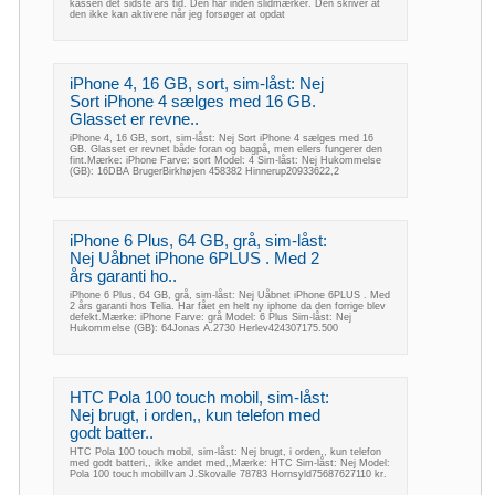
kassen det sidste års tid. Den har inden slidmærker. Den skriver at
den ikke kan aktivere når jeg forsøger at opdat
iPhone 4, 16 GB, sort, sim-låst: Nej
Sort iPhone 4 sælges med 16 GB.
Glasset er revne..
iPhone 4, 16 GB, sort, sim-låst: Nej Sort iPhone 4 sælges med 16
GB. Glasset er revnet både foran og bagpå, men ellers fungerer den
fint.Mærke: iPhone Farve: sort Model: 4 Sim-låst: Nej Hukommelse
(GB): 16DBA BrugerBirkhøjen 458382 Hinnerup20933622,2
iPhone 6 Plus, 64 GB, grå, sim-låst:
Nej Uåbnet iPhone 6PLUS . Med 2
års garanti ho..
iPhone 6 Plus, 64 GB, grå, sim-låst: Nej Uåbnet iPhone 6PLUS . Med
2 års garanti hos Telia. Har fået en helt ny iphone da den forrige blev
defekt.Mærke: iPhone Farve: grå Model: 6 Plus Sim-låst: Nej
Hukommelse (GB): 64Jonas A.2730 Herlev424307175.500
HTC Pola 100 touch mobil, sim-låst:
Nej brugt, i orden,, kun telefon med
godt batter..
HTC Pola 100 touch mobil, sim-låst: Nej brugt, i orden,, kun telefon
med godt batteri,, ikke andet med,,Mærke: HTC Sim-låst: Nej Model:
Pola 100 touch mobilIvan J.Skovalle 78783 Hornsyld75687627110 kr.