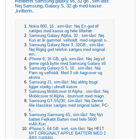
Relateret Samsung galaxy s6, 32 gb , sim-låst:
Nej Samsung, Galaxy S, 32 gb med kasse
,kvitterin..
Nokia 800, 16 , sim-låst: Nej En god tlf
sælges med kasse og hele tilbehør
Samsung Galaxy Alpha, 32 , sim-låst: Nej
Kun et år gammel. velholdt. med originalt s-..
Samsung Galaxy Note 3, 32GB , sim-låst:
Nej Rigtig god telefon sælges med original
em..
iPhone 6, 16 GB, grå, sim-låst: Nej Jeg vil
gerne også bytte med Samsung Galaxy s6
Samsung Galaxy S 5, 16 , sim-låst: Nej
Pæn og velholdt. Med 3 stk bagcover og
ekstra ..
Samsung J1, sim-låst: Nej aldrig brugt .
ligger stadig i ubrudt kasse
Samsung Mobilcover til Alpha , sim-låst: Nej
Mobilcover til Alpha , brun/sort med magn..
Samsung GT-S5230, sim-låst: Nej Denne
lille klassiker sælges med original lader, PC-
k..
Samsung Samsung 4S, sim-låst: Nej Nyt
batteri.Fejlkøbt.Batteri med hele 5600
mAh.Kun ..
iPhone 5, 64 GB, sort, sim-låst: Nej HELT
NYT ORIGINALT APPLE BATTERI MED 2
ÅRS GARAN..