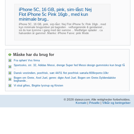
iPhone 5C, 16 GB, pink, sim-låst: Nej
Flot iPhone 5c Pink 16gb , med kun
minimale brug..
iPhone 5C, 16 GB, pink, sim-låst: Nej Flot iPhone 5c Pink 16gb , med
kun minimale brugsridser på bagsiden . velfungerende & gendannet ,
så du kan komme i gang med det samme .. Medfølger oplader . ca
halvanden år gammel .Mærke: iPhone Farve: pink Mode
Måske har du brug for
Fra ophørt Vvs firma
Sportssko, str. 32, Adidas Messi, drenge Super fed Messi design gummisko kun brugt få
..
Dansk vestindien, postfrisk, sæt 44/51 flot postfrisk sætafa:600krporto:10kr
Bogen om Grete, Axel Juel, genre: digte Axel Juel. Bogen om Grete.Gyldendalske
boghande..
Vi skal giftes, Birgitte lystrup og Kirsten
© 2026 datezr.com. Alle rettigheder forbeholdes.
Kontakt
|
Privatliv
|
Vilkår og betingelser