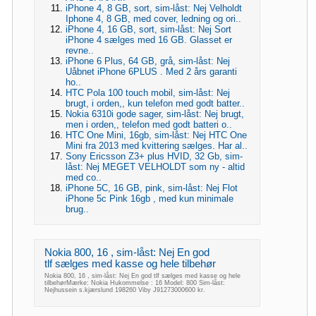
iPhone 4, 8 GB, sort, sim-låst: Nej Velholdt
Iphone 4, 8 GB, med cover, ledning og ori..
iPhone 4, 16 GB, sort, sim-låst: Nej Sort
iPhone 4 sælges med 16 GB. Glasset er
revne..
iPhone 6 Plus, 64 GB, grå, sim-låst: Nej
Uåbnet iPhone 6PLUS . Med 2 års garanti
ho..
HTC Pola 100 touch mobil, sim-låst: Nej
brugt, i orden,, kun telefon med godt batter..
Nokia 6310i gode sager, sim-låst: Nej brugt,
men i orden,, telefon med godt batteri o..
HTC One Mini, 16gb, sim-låst: Nej HTC One
Mini fra 2013 med kvittering sælges. Har al..
Sony Ericsson Z3+ plus HVID, 32 Gb, sim-
låst: Nej MEGET VELHOLDT som ny - altid
med co..
iPhone 5C, 16 GB, pink, sim-låst: Nej Flot
iPhone 5c Pink 16gb , med kun minimale
brug..
Nokia 800, 16 , sim-låst: Nej En god
tlf sælges med kasse og hele tilbehør
Nokia 800, 16 , sim-låst: Nej En god tlf sælges med kasse og hele
tilbehørMærke: Nokia Hukommelse : 16 Model: 800 Sim-låst:
Nejhussein s.kjærslund 198260 Viby J91273000600 kr.