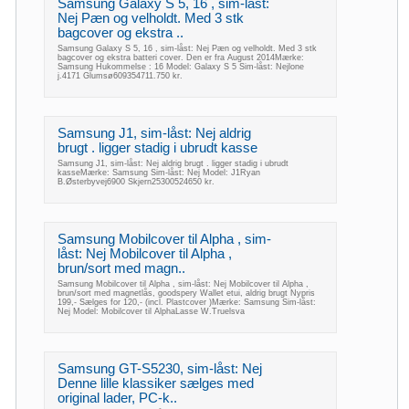
Samsung Galaxy S 5, 16 , sim-låst:
Nej Pæn og velholdt. Med 3 stk
bagcover og ekstra ..
Samsung Galaxy S 5, 16 , sim-låst: Nej Pæn og velholdt. Med 3 stk
bagcover og ekstra batteri cover. Den er fra August 2014Mærke:
Samsung Hukommelse : 16 Model: Galaxy S 5 Sim-låst: Nejlone
j.4171 Glumsø609354711.750 kr.
Samsung J1, sim-låst: Nej aldrig
brugt . ligger stadig i ubrudt kasse
Samsung J1, sim-låst: Nej aldrig brugt . ligger stadig i ubrudt
kasseMærke: Samsung Sim-låst: Nej Model: J1Ryan
B.Østerbyvej6900 Skjern25300524650 kr.
Samsung Mobilcover til Alpha , sim-
låst: Nej Mobilcover til Alpha ,
brun/sort med magn..
Samsung Mobilcover til Alpha , sim-låst: Nej Mobilcover til Alpha ,
brun/sort med magnetlås, goodspery Wallet etui, aldrig brugt Nypris
199,- Sælges for 120,- (incl. Plastcover )Mærke: Samsung Sim-låst:
Nej Model: Mobilcover til AlphaLasse W.Truelsva
Samsung GT-S5230, sim-låst: Nej
Denne lille klassiker sælges med
original lader, PC-k..