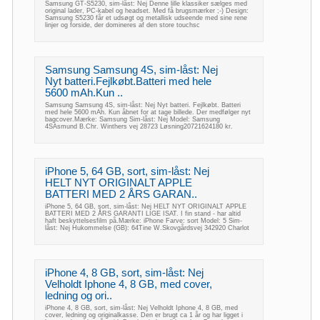
Samsung GT-S5230, sim-låst: Nej Denne lille klassiker sælges med
original lader, PC-kabel og headset. Med få brugsmærker ;-) Design:
Samsung S5230 får et udsøgt og metallisk udseende med sine rene
linjer og forside, der domineres af den store touchsc
Samsung Samsung 4S, sim-låst: Nej
Nyt batteri.Fejlkøbt.Batteri med hele
5600 mAh.Kun ..
Samsung Samsung 4S, sim-låst: Nej Nyt batteri. Fejlkøbt. Batteri
med hele 5600 mAh. Kun åbnet for at tage billede. Der medfølger nyt
bagcover.Mærke: Samsung Sim-låst: Nej Model: Samsung
4SAsmund B.Chr. Winthers vej 28723 Løsning20721624180 kr.
iPhone 5, 64 GB, sort, sim-låst: Nej
HELT NYT ORIGINALT APPLE
BATTERI MED 2 ÅRS GARAN..
iPhone 5, 64 GB, sort, sim-låst: Nej HELT NYT ORIGINALT APPLE
BATTERI MED 2 ÅRS GARANTI LIGE ISAT. I fin stand - har altid
haft beskyttelsesfilm på.Mærke: iPhone Farve: sort Model: 5 Sim-
låst: Nej Hukommelse (GB): 64Tine W.Skovgårdsvej 342920 Charlot
iPhone 4, 8 GB, sort, sim-låst: Nej
Velholdt Iphone 4, 8 GB, med cover,
ledning og ori..
iPhone 4, 8 GB, sort, sim-låst: Nej Velholdt Iphone 4, 8 GB, med
cover, ledning og originalkasse. Den er brugt ca 1 år og har ligget i