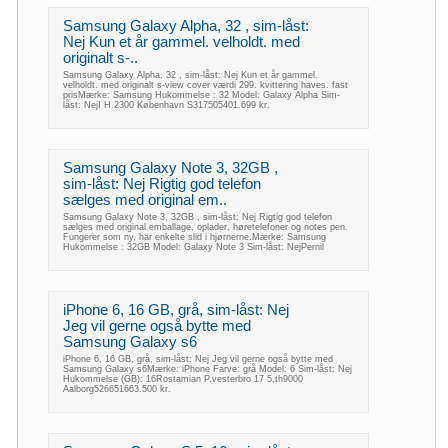
Samsung Galaxy Alpha, 32 , sim-låst:
Nej Kun et år gammel. velholdt. med
originalt s-..
Samsung Galaxy Alpha, 32 , sim-låst: Nej Kun et år gammel.
velholdt. med originalt s-view cover værdi 299. kvittering haves. fast
prisMærke: Samsung Hukommelse : 32 Model: Galaxy Alpha Sim-
låst: NejI H.2300 København S317505401.699 kr.
Samsung Galaxy Note 3, 32GB ,
sim-låst: Nej Rigtig god telefon
sælges med original em..
Samsung Galaxy Note 3, 32GB , sim-låst: Nej Rigtig god telefon
sælges med original emballage, oplader, høretelefoner og notes pen.
Fungerer som ny, har enkelte slid i hjørnerne.Mærke: Samsung
Hukommelse : 32GB Model: Galaxy Note 3 Sim-låst: NejPernil
iPhone 6, 16 GB, grå, sim-låst: Nej
Jeg vil gerne også bytte med
Samsung Galaxy s6
iPhone 6, 16 GB, grå, sim-låst: Nej Jeg vil gerne også bytte med
Samsung Galaxy s6Mærke: iPhone Farve: grå Model: 6 Sim-låst: Nej
Hukommelse (GB): 16Rostamian P.vesterbro 17 5,th9000
Aalborg526651663.500 kr.