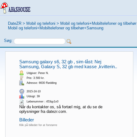
DateZR
>
Mobil og telefoni
>
Mobil og telefoni+Mobiltelefoner og tilbehør
Mobil og telefoni+Mobiltelefoner og tilbehør+Samsung
Søg:
Samsung galaxy s6, 32 gb , sim-låst: Nej
Samsung, Galaxy S, 32 gb med kasse ,kvitterin..
Udgiver: Peter N.
Pris: 3.500 kr.
Adresse: 6630 Rødding
2015-24-10
Udsigt: 39
Løbenummer：453qy1x0
Når du kontakter os, så fortæl mig, at du se de
oplysninger fra datezr.com.
Billeder
Klik på billedet for at forstørre