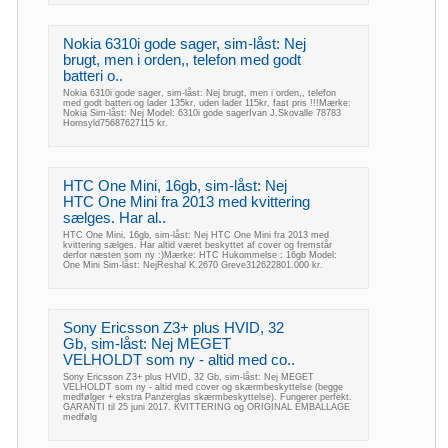
Nokia 6310i gode sager, sim-låst: Nej
brugt, men i orden,, telefon med godt
batteri o..
Nokia 6310i gode sager, sim-låst: Nej brugt, men i orden,, telefon
med godt batteri og lader 135kr, uden lader 115kr, fast pris !!!Mærke:
Nokia Sim-låst: Nej Model: 6310i gode sagerIvan J.Skovalle 78783
Hornsyld75687627115 kr.
HTC One Mini, 16gb, sim-låst: Nej
HTC One Mini fra 2013 med kvittering
sælges. Har al..
HTC One Mini, 16gb, sim-låst: Nej HTC One Mini fra 2013 med
kvittering sælges. Har altid været beskyttet af cover og fremstår
derfor næsten som ny :)Mærke: HTC Hukommelse : 16gb Model:
One Mini Sim-låst: NejReshal K.2670 Greve312622801.000 kr.
Sony Ericsson Z3+ plus HVID, 32
Gb, sim-låst: Nej MEGET
VELHOLDT som ny - altid med co..
Sony Ericsson Z3+ plus HVID, 32 Gb, sim-låst: Nej MEGET
VELHOLDT som ny - altid med cover og skærmbeskyttelse (begge
medfølger + ekstra Panzerglas skærmbeskyttelse). Fungerer perfekt.
GARANTI til 25 juni 2017. KVITTERING og ORIGINAL EMBALLAGE
medfølg