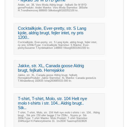
Andet, str. 38, Vero Moda Aldrig brugt - fejlkøb Str M BYD
gerneProdukt: Andet Mærke: Vero Moda Størrelse: 38Sofie
H.Trondheimsvej 888600 Silkeborg60182052100 kr.
Cocktailkjole, Ever-pretty, str. S Lang
kjole, aldrig brugt, fejler intet, ny pris
1200..
Cocktailkjole, Ever-pretty, str. S Lang kjole, aldrig brugt, fejler intet,
ny pris 1200krType: Cocktailkjole Størrelse: S Mærke: Ever-
prettySusanne T.hyrdebakken 148800 Viborg93931841500 kr.
Jakke, str. XL, Canada goose Aldrig
brugt, fejlkøb. Herrejakke
Jakke, str. XL, Canada goose Aldrig brugt, fejlkøb.
HerrejakkeProdukt: Jakke Størrelse: XL Mærke: Canada gooseLis
T.Mirabellevej 182635 Ishøj263685533.000 kr.
T-shirt, T-shirt, Molo, str. 104 Helt nye
molo t-shirts i str. 104.. Aldrig brugt..
Stk..
T-shirt, T-shirt, Molo, str. 104 Helt nye molo t-shirts i str. 104.. Aldrig
brugt.. Stk pris 150 eller begge 2 for 250kr.. Nypris pr. Stk
300krType: T-shirt Mærke: Molo Produkt: T-shirt Størrelse:
104Nurgul H.Pælestykkerne 31. 1tv2630 Taastrup5323826