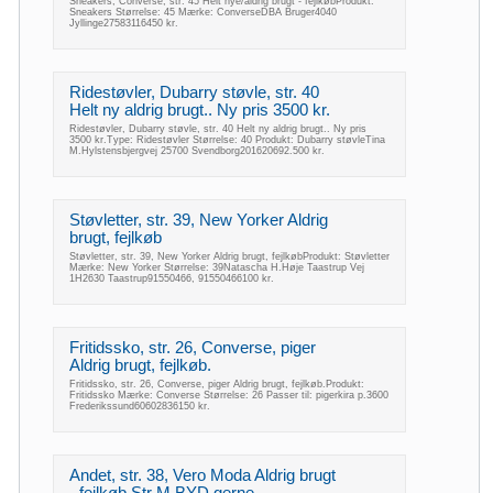
Sneakers, Converse, str. 45 Helt nye/aldrig brugt - fejlkøbProdukt:
Sneakers Størrelse: 45 Mærke: ConverseDBA Bruger4040
Jyllinge27583116450 kr.
Ridestøvler, Dubarry støvle, str. 40
Helt ny aldrig brugt.. Ny pris 3500 kr.
Ridestøvler, Dubarry støvle, str. 40 Helt ny aldrig brugt.. Ny pris
3500 kr.Type: Ridestøvler Størrelse: 40 Produkt: Dubarry støvleTina
M.Hylstensbjergvej 25700 Svendborg201620692.500 kr.
Støvletter, str. 39, New Yorker Aldrig
brugt, fejlkøb
Støvletter, str. 39, New Yorker Aldrig brugt, fejlkøbProdukt: Støvletter
Mærke: New Yorker Størrelse: 39Natascha H.Høje Taastrup Vej
1H2630 Taastrup91550466, 91550466100 kr.
Fritidssko, str. 26, Converse, piger
Aldrig brugt, fejlkøb.
Fritidssko, str. 26, Converse, piger Aldrig brugt, fejlkøb.Produkt:
Fritidssko Mærke: Converse Størrelse: 26 Passer til: pigerkira p.3600
Frederikssund60602836150 kr.
Andet, str. 38, Vero Moda Aldrig brugt
- fejlkøb Str M BYD gerne