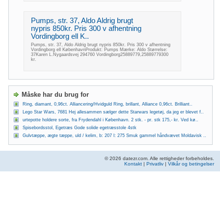
Pumps, str. 37, Aldo Aldrig brugt
nypris 850kr. Pris 300 v afhentning
Vordingborg ell K..
Pumps, str. 37, Aldo Aldrig brugt nypris 850kr. Pris 300 v afhentning
Vordingborg ell KøbenhavnProdukt: Pumps Mærke: Aldo Størrelse:
37Karen L.Nygaardsvej 294760 Vordingborg25889779,25889779300
kr.
Måske har du brug for
Ring, diamant, 0,96ct. Alliancering/Hvidguld Ring, brillant, Alliance 0,96ct. Brilliant..
Lego Star Wars, 7681 Hej allesammen sælger dette Starwars legetøj, da jeg er blevet f..
urtepotte holdere sorte, fra Frydendahl i København. 2 stk. - pr. stk 175,- kr. Ved kø..
Spisebordsstol, Egetræs Gode solide egetræsstole 4stk
Gulvtæppe, ægte tæppe, uld / kelim, b: 207 l: 275 Smuk gammel håndvævet Moldavisk ..
© 2026 datezr.com. Alle rettigheder forbeholdes.
Kontakt
|
Privatliv
|
Vilkår og betingelser