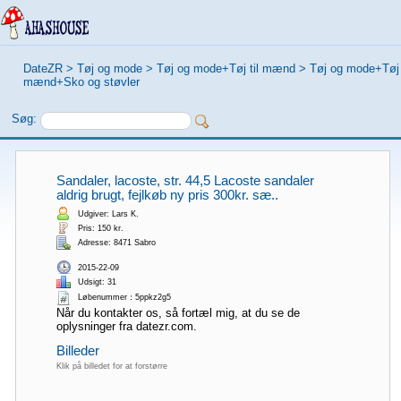
DateZR
>
Tøj og mode
>
Tøj og mode+Tøj til mænd
>
Tøj og mode+Tøj t
mænd+Sko og støvler
Søg:
Sandaler, lacoste, str. 44,5 Lacoste sandaler
aldrig brugt, fejlkøb ny pris 300kr. sæ..
Udgiver: Lars K.
Pris: 150 kr.
Adresse: 8471 Sabro
2015-22-09
Udsigt: 31
Løbenummer：5ppkz2g5
Når du kontakter os, så fortæl mig, at du se de
oplysninger fra datezr.com.
Billeder
Klik på billedet for at forstørre