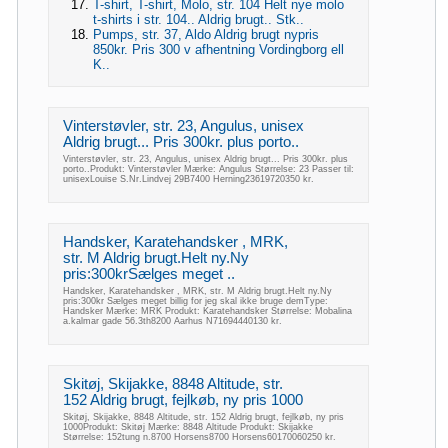
T-shirt, T-shirt, Molo, str. 104 Helt nye molo
t-shirts i str. 104.. Aldrig brugt.. Stk..
Pumps, str. 37, Aldo Aldrig brugt nypris
850kr. Pris 300 v afhentning Vordingborg ell
K..
Vinterstøvler, str. 23, Angulus, unisex
Aldrig brugt... Pris 300kr. plus porto..
Vinterstøvler, str. 23, Angulus, unisex Aldrig brugt... Pris 300kr. plus
porto..Produkt: Vinterstøvler Mærke: Angulus Størrelse: 23 Passer til:
unisexLouise S.Nr.Lindvej 29B7400 Herning23619720350 kr.
Handsker, Karatehandsker , MRK,
str. M Aldrig brugt.Helt ny.Ny
pris:300krSælges meget ..
Handsker, Karatehandsker , MRK, str. M Aldrig brugt.Helt ny.Ny
pris:300kr Sælges meget billig for jeg skal ikke bruge demType:
Handsker Mærke: MRK Produkt: Karatehandsker Størrelse: Mobalina
a.kalmar gade 56.3th8200 Aarhus N71694440130 kr.
Skitøj, Skijakke, 8848 Altitude, str.
152 Aldrig brugt, fejlkøb, ny pris 1000
Skitøj, Skijakke, 8848 Altitude, str. 152 Aldrig brugt, fejlkøb, ny pris
1000Produkt: Skitøj Mærke: 8848 Altitude Produkt: Skijakke
Størrelse: 152tung n.8700 Horsens8700 Horsens60170060250 kr.