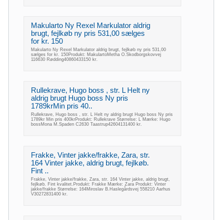
Makularto Ny Rexel Markulator aldrig
brugt, fejlkøb ny pris 531,00 sælges
for kr. 150
Makularto Ny Rexel Markulator aldrig brugt, fejlkøb ny pris 531,00
sælges for kr. 150Produkt: MakulartoMetha O.Skodborgskovvej
116630 Rødding40860433150 kr.
Rullekrave, Hugo boss , str. L Helt ny
aldrig brugt Hugo boss Ny pris
1789krMin pris 40..
Rullekrave, Hugo boss , str. L Helt ny aldrig brugt Hugo boss Ny pris
1789kr Min pris 400krProdukt: Rullekrave Størrelse: L Mærke: Hugo
bossMona M.Spaden C2630 Taastrup42604131400 kr.
Frakke, Vinter jakke/frakke, Zara, str.
164 Vinter jakke, aldrig brugt, fejlkøb.
Fint ..
Frakke, Vinter jakke/frakke, Zara, str. 164 Vinter jakke, aldrig brugt,
fejlkøb. Fint kvalitet.Produkt: Frakke Mærke: Zara Produkt: Vinter
jakke/frakke Størrelse: 164Miroslav B.Haslegårdsvej 558210 Aarhus
V30272831400 kr.