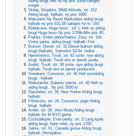
Aldrig brugt.Helt ny.Ny pris:300krSælges
meget ..
Skitøj, Skijakke, 8848 Altitude, str. 152
Aldrig brugt, fejlkøb, ny pris 1000
Makularto Ny Rexel Markulator aldrig brugt,
fejlkøb ny pris 531,00 sælges for kr. 150
Rullekrave, Hugo boss , str. L Helt ny aldrig
brugt Hugo boss Ny pris 1789krMin pris 40..
Frakke, Vinter jakke/frakke, Zara, str. 164
Vinter jakke, aldrig brugt, fejlkøb. Fint ..
Bukser, Diesel, str. 32 Diesel bukser aldrig
brugt (fejlkøb). Størrelse 32/34. Indkø..
Hjemmesko, Tivoli, str. 42 sorte, nye aldrig
brugt. fejlkøb. Tivoli sko er dansk produ..
Andet, Tivoli, str. 38 sorte, nye aldrig brugt.
fejlkøb. Tivoli sko er dansk producere..
Sneakers, Converse, str. 45 Helt nye/aldrig
brugt - fejlkøb
Ridestøvler, Dubarry støvle, str. 40 Helt ny
aldrig brugt.. Ny pris 3500 kr.
Støvletter, str. 39, New Yorker Aldrig brugt,
fejlkøb
Fritidssko, str. 26, Converse, piger Aldrig
brugt, fejlkøb.
Andet, str. 38, Vero Moda Aldrig brugt -
fejlkøb Str M BYD gerne
Cocktailkjole, Ever-pretty, str. S Lang kjole,
aldrig brugt, fejler intet, ny pris 1200..
Jakke, str. XL, Canada goose Aldrig brugt,
fejlkøb. Herrejakke