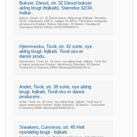
Bukser, Diesel, str. 32 Diesel bukser
aldrig brugt (fejlkøb). Størrelse 32/34.
Indkø..
Bukser, Diesel, str. 32 Diesel bukser aldrig brugt (fejlkøb). Størrelse
32/34. Indkøbspris 1100 kr. sælges for 400 kr. Prismærke stadigvæk
på bukserne.Produkt: Bukser Størrelse: 32 Mærke: Dieseljacob
l.østrupvej 505210 Odense NV20724569400 kr.
Hjemmesko, Tivoli, str. 42 sorte, nye
aldrig brugt. fejlkøb. Tivoli sko er
dansk produ..
Hjemmesko, Tivoli, str. 42 sorte, nye aldrig brugt. fejlkøb. Tivoli sko
er dansk produceret.Produkt: Hjemmesko Størrelse: 42 Mærke:
TivoliJoAnn E.Stærevej 28600 Silkeborg28204444150 kr.
Andet, Tivoli, str. 38 sorte, nye aldrig
brugt. fejlkøb. Tivoli sko er dansk
producere..
Andet, Tivoli, str. 38 sorte, nye aldrig brugt. fejlkøb. Tivoli sko er
dansk produceret.Produkt: Andet Størrelse: 38 Mærke: TivoliJoAnn
E.Stærevej 28600 Silkeborg28204444150 kr.
Sneakers, Converse, str. 45 Helt
nye/aldrig brugt - fejlkøb