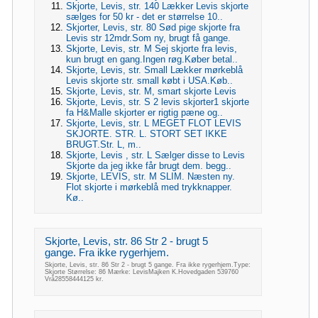
Skjorte, Levis, str. 140 Lækker Levis skjorte
sælges for 50 kr - det er størrelse 10..
Skjorter, Levis, str. 80 Sød pige skjorte fra
Levis str 12mdr.Som ny, brugt få gange.
Skjorte, Levis, str. M Sej skjorte fra levis,
kun brugt en gang.Ingen røg.Køber betal..
Skjorte, Levis, str. Small Lækker mørkeblå
Levis skjorte str. small købt i USA.Køb..
Skjorte, Levis, str. M, smart skjorte Levis
Skjorte, Levis, str. S 2 levis skjorter1 skjorte
fa H&Malle skjorter er rigtig pæne og..
Skjorte, Levis, str. L MEGET FLOT LEVIS
SKJORTE. STR. L. STORT SET IKKE
BRUGT.Str. L, m..
Skjorte, Levis , str. L Sælger disse to Levis
Skjorte da jeg ikke får brugt dem. begg..
Skjorte, LEVIS, str. M SLIM. Næsten ny.
Flot skjorte i mørkeblå med trykknapper.
Kø..
Skjorte, Levis, str. 86 Str 2 - brugt 5
gange. Fra ikke rygerhjem.
Skjorte, Levis, str. 86 Str 2 - brugt 5 gange. Fra ikke rygerhjem.Type:
Skjorte Størrelse: 86 Mærke: LevisMajken K.Hovedgaden 539760
Vrå28558444125 kr.