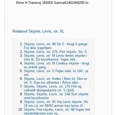
Rene H.
Tranevej 16
8305 Samsø
61462469
200 kr.
Relateret Skjorte, Levis, str. XL
Skjorte, Levis, str. 86 Str 2 - brugt 5 gange.
Fra ikke rygerhjem.
Skjorte, Levis, str. 176, Flot skjorte. Str. S
Skjorte, Levis, str. M Levis denim skjorte i
slim fit. Én brystlomme. Ingen slid.
Skjorte, Levis, str. M Cowboy skjorte - brugt
en enkelt gang.
Skjorte, Levis, str. S Fejler intet, kr 100,- pr.
stk.
Skjorte, Levis, str. findes i flere str. Den er
str. S. Kan evt afhentes i Århus eller..
Skjorte, Skjorte, Levis, str. 176 Flot og
velholdt drengeskjorte str. S (164)
Skjorte, Skjorte, Levis, str. 146 Sort skjorte
med brystlomme
Skjorte, Levis, str. 92 Sej Levis skjorte. Str
18 mo ca. str 86/92 ærmer kan laves til..
Skjorte, Fed skjorte, Levis, str. 98 Super fed
skjorteNæsten som ny