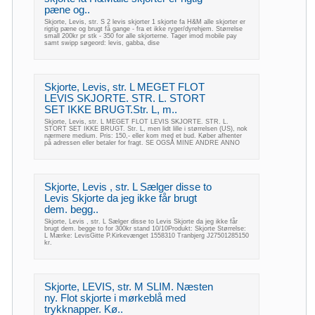
pæne og..
Skjorte, Levis, str. S 2 levis skjorter 1 skjorte fa H&M alle skjorter er
rigtig pæne og brugt få gange - fra et ikke ryger/dyrehjem. Størrelse
small 200kr pr stk - 350 for alle skjorterne. Tager imod mobile pay
samt swipp søgeord: levis, gabba, dise
Skjorte, Levis, str. L MEGET FLOT
LEVIS SKJORTE. STR. L. STORT
SET IKKE BRUGT.Str. L, m..
Skjorte, Levis, str. L MEGET FLOT LEVIS SKJORTE. STR. L.
STORT SET IKKE BRUGT. Str. L, men lidt lille i størrelsen (US), nok
nærmere medium. Pris: 150,- eller kom med et bud. Køber afhenter
på adressen eller betaler for fragt. SE OGSÅ MINE ANDRE ANNO
Skjorte, Levis , str. L Sælger disse to
Levis Skjorte da jeg ikke får brugt
dem. begg..
Skjorte, Levis , str. L Sælger disse to Levis Skjorte da jeg ikke får
brugt dem. begge to for 300kr stand 10/10Produkt: Skjorte Størrelse:
L Mærke: LevisGitte P.Kirkevænget 1558310 Tranbjerg J27501285150
kr.
Skjorte, LEVIS, str. M SLIM. Næsten
ny. Flot skjorte i mørkeblå med
trykknapper. Kø..