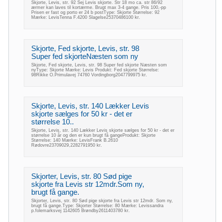
Skjorte, Levis, str. 92 Sej Levis skjorte. Str 18 mo ca. str 86/92
ærmer kan laves til kortærme. Brugt max 3-4 gange. Pris 100,-pp
Prisen er fast og porto er 24 b postType: Skjorte Størrelse: 92
Mærke: LevisTenna F.4200 Slagelse25370486100 kr.
Skjorte, Fed skjorte, Levis, str. 98
Super fed skjorteNæsten som ny
Skjorte, Fed skjorte, Levis, str. 98 Super fed skjorte Næsten som
nyType: Skjorte Mærke: Levis Produkt: Fed skjorte Størrelse:
98Rikke O.Primulavej 74760 Vordingborg2047799975 kr.
Skjorte, Levis, str. 140 Lækker Levis
skjorte sælges for 50 kr - det er
størrelse 10..
Skjorte, Levis, str. 140 Lækker Levis skjorte sælges for 50 kr - det er
størrelse 10 år og den er kun brugt få gangeProdukt: Skjorte
Størrelse: 140 Mærke: LevisFrank B.2610
Rødovre23709029,2282791950 kr.
Skjorter, Levis, str. 80 Sød pige
skjorte fra Levis str 12mdr.Som ny,
brugt få gange.
Skjorter, Levis, str. 80 Sød pige skjorte fra Levis str 12mdr. Som ny,
brugt få gange.Type: Skjorter Størrelse: 80 Mærke: Levissandra
p.folemarksvej 1142605 Brøndby2611403780 kr.