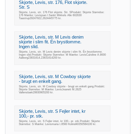
Skjorte, Levis, str. 176, Flot skjorte.
Str. S
Skjorte, Levis, str. 176 Flot skjorte. Str. SProdukt: Skjorte Størrelse:
176 Mærke: Levisjoan l.Sankt Mikkels Alle 602630
Taastrup29247922,2624445775 kr.
Skjorte, Levis, str. M Levis denim
skjorte i slim fit. Én brystlomme.
Ingen slid.
Skjorte, Levis, str. M Levis denim skjorte i slim fit. Én brystlomme.
Ingen slid.Produkt: Skjorte Størrelse: M Mærke: LevisCaroline A.9000
Aalborg23831614,23831614200 kr.
Skjorte, Levis, str. M Cowboy skjorte
- brugt en enkelt gang.
Skjorte, Levis, str. M Cowboy skjorte - brugt en enkelt gang.Produkt:
Skjorte Størrelse: M Mærke: LevisJeanett M.2625
Vallensbæk29930905200 kr.
Skjorte, Levis, str. S Fejler intet, kr
100,- pr. stk.
Skjorte, Levis, str. S Fejler intet, kr 100,- pr. stk.Produkt: Skjorte
Størrelse: S Mærke: Levismaria t.8560 Kolind40350584100 kr.