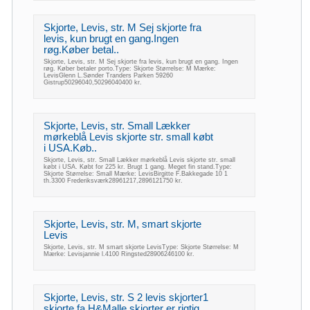
Skjorte, Levis, str. M Sej skjorte fra
levis, kun brugt en gang.Ingen
røg.Køber betal..
Skjorte, Levis, str. M Sej skjorte fra levis, kun brugt en gang. Ingen
røg. Køber betaler porto.Type: Skjorte Størrelse: M Mærke:
LevisGlenn L.Sønder Tranders Parken 59260
Gistrup50296040,50296040400 kr.
Skjorte, Levis, str. Small Lækker
mørkeblå Levis skjorte str. small købt
i USA.Køb..
Skjorte, Levis, str. Small Lækker mørkeblå Levis skjorte str. small
købt i USA. Købt for 225 kr. Brugt 1 gang. Meget fin stand.Type:
Skjorte Størrelse: Small Mærke: LevisBirgitte F.Bakkegade 10 1
th.3300 Frederiksværk28961217,2896121750 kr.
Skjorte, Levis, str. M, smart skjorte
Levis
Skjorte, Levis, str. M smart skjorte LevisType: Skjorte Størrelse: M
Mærke: Levisjannie l.4100 Ringsted28906246100 kr.
Skjorte, Levis, str. S 2 levis skjorter1
skjorte fa H&Malle skjorter er rigtig