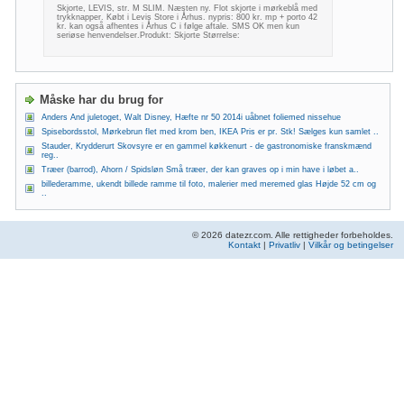
Skjorte, LEVIS, str. M SLIM. Næsten ny. Flot skjorte i mørkeblå med
trykknapper. Købt i Levis Store i Århus. nypris: 800 kr. mp + porto 42
kr. kan også afhentes i Århus C i følge aftale. SMS OK men kun
seriøse henvendelser.Produkt: Skjorte Størrelse:
Måske har du brug for
Anders And juletoget, Walt Disney, Hæfte nr 50 2014i uåbnet foliemed nissehue
Spisebordsstol, Mørkebrun flet med krom ben, IKEA Pris er pr. Stk! Sælges kun samlet ..
Stauder, Krydderurt Skovsyre er en gammel køkkenurt - de gastronomiske franskmænd
reg..
Træer (barrod), Ahorn / Spidsløn Små træer, der kan graves op i min have i løbet a..
billederamme, ukendt billede ramme til foto, malerier med meremed glas Højde 52 cm og
..
© 2026 datezr.com. Alle rettigheder forbeholdes.
Kontakt
|
Privatliv
|
Vilkår og betingelser