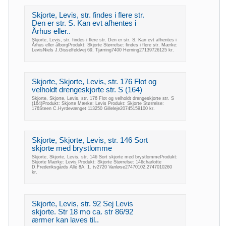
Skjorte, Levis, str. findes i flere str.
Den er str. S. Kan evt afhentes i
Århus eller..
Skjorte, Levis, str. findes i flere str. Den er str. S. Kan evt afhentes i
Århus eller ålborgProdukt: Skjorte Størrelse: findes i flere str. Mærke:
LevisNiels J.Gisselfeldvej 69, Tjørring7400 Herning27139726125 kr.
Skjorte, Skjorte, Levis, str. 176 Flot og
velholdt drengeskjorte str. S (164)
Skjorte, Skjorte, Levis, str. 176 Flot og velholdt drengeskjorte str. S
(164)Produkt: Skjorte Mærke: Levis Produkt: Skjorte Størrelse:
176Steen C.Hyrdevænget 113250 Gilleleje20745159100 kr.
Skjorte, Skjorte, Levis, str. 146 Sort
skjorte med brystlomme
Skjorte, Skjorte, Levis, str. 146 Sort skjorte med brystlommeProdukt:
Skjorte Mærke: Levis Produkt: Skjorte Størrelse: 146charlotte
D.Frederiksgårds Allé 8A, 1. tv2720 Vanløse27470102,2747010260
kr.
Skjorte, Levis, str. 92 Sej Levis
skjorte. Str 18 mo ca. str 86/92
ærmer kan laves til..