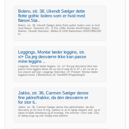
Bolero, str. 38, Ukendt Sælger dette
flotte gothic bolero som er hvid med
flæser.Stø..
Bolero, str. 38, Ukendt Sælger dette flotte gothic bolero som er hvid
med flæser. Størrelse XS - S Pris 100kr Sender ikkeProdukt: Bolero
Mærke: Ukendt Størrelse: 38Aika N.2200 København N50570892100
kr.
Leggings, Montar læder leggins, str.
xl+ Da jeg desværre ikke kan passe
mine leggins ..
Leggings, Montar læder leggins, str. xl+ Da jeg desværre ikke kan
passe mine leggins bliver de nu sat til salg de er 47 x 42 cm de er
kun prøvet påType: Leggings Størrelse: xl+ Produkt: Montar læder
legginsConnie J.Østbanevej 19, Hee6950 Ringkøbing52
Jakke, str. 36, Carmen Sælger denne
fine jakke/frakke, da den desværre er
for stor ti..
Jakke, str. 36, Carmen Sælger denne fine jakke/frakke, da den
desværre er for stor til mig. Jakken er af et rigtigt elegant stof, og er
egnet til både aftenbrug og til hverdag. Har lommer i hver side. Den
er aldrig brugt og står stadig med etikette.