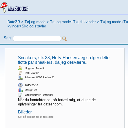
DateZR
>
Tøj og mode
>
Tøj og mode+Tøj til kvinder
>
Tøj og mode+Tøj 
kvinder+Sko og støvler
Søg:
Sneakers, str. 38, Helly Hansen Jeg sælger dette
flotte par sneakers, da jeg desværre..
Udgiver: Anne K.
Pris: 100 kr.
Adresse: 8000 Aarhus C
2015-20-10
Udsigt: 25
Løbenummer：9nnl4l69
Når du kontakter os, så fortæl mig, at du se de
oplysninger fra datezr.com.
Billeder
Klik på billedet for at forstørre