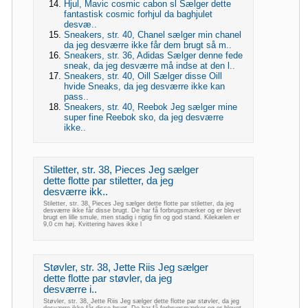
Hjul, Mavic cosmic cabon sl Sælger dette
fantastisk cosmic forhjul da baghjulet
desvæ..
Sneakers, str. 40, Chanel sælger min chanel
da jeg desværre ikke får dem brugt så m..
Sneakers, str. 36, Adidas Sælger denne fede
sneak, da jeg desværre må indse at den l..
Sneakers, str. 40, Oill Sælger disse Oill
hvide Sneaks, da jeg desværre ikke kan
pass..
Sneakers, str. 40, Reebok Jeg sælger mine
super fine Reebok sko, da jeg desværre
ikke..
Stiletter, str. 38, Pieces Jeg sælger
dette flotte par stiletter, da jeg
desværre ikk..
Stiletter, str. 38, Pieces Jeg sælger dette flotte par stiletter, da jeg
desværre ikke får disse brugt. De har få forbrugsmærker og er blevet
brugt en lille smule, men stadig i rigtig fin og god stand. Kilekælen er
9,0 cm høj. Kvittering haves ikke l
Støvler, str. 38, Jette Riis Jeg sælger
dette flotte par støvler, da jeg
desværre i..
Støvler, str. 38, Jette Riis Jeg sælger dette flotte par støvler, da jeg
desværre ikke får disse brugt. De har få forbrugsmærker og er blevet