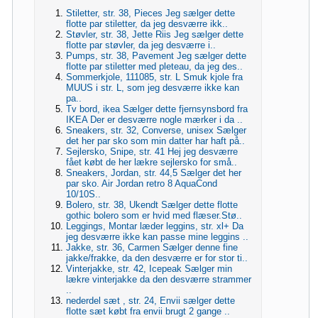
Stiletter, str. 38, Pieces Jeg sælger dette
flotte par stiletter, da jeg desværre ikk..
Støvler, str. 38, Jette Riis Jeg sælger dette
flotte par støvler, da jeg desværre i..
Pumps, str. 38, Pavement Jeg sælger dette
flotte par stiletter med pleteau, da jeg des..
Sommerkjole, 111085, str. L Smuk kjole fra
MUUS i str. L, som jeg desværre ikke kan
pa..
Tv bord, ikea Sælger dette fjernsynsbord fra
IKEA Der er desværre nogle mærker i da ..
Sneakers, str. 32, Converse, unisex Sælger
det her par sko som min datter har haft på..
Sejlersko, Snipe, str. 41 Hej jeg desværre
fået købt de her lækre sejlersko for små..
Sneakers, Jordan, str. 44,5 Sælger det her
par sko. Air Jordan retro 8 AquaCond
10/10S..
Bolero, str. 38, Ukendt Sælger dette flotte
gothic bolero som er hvid med flæser.Stø..
Leggings, Montar læder leggins, str. xl+ Da
jeg desværre ikke kan passe mine leggins ..
Jakke, str. 36, Carmen Sælger denne fine
jakke/frakke, da den desværre er for stor ti..
Vinterjakke, str. 42, Icepeak Sælger min
lækre vinterjakke da den desværre strammer
..
nederdel sæt , str. 24, Envii sælger dette
flotte sæt købt fra envii brugt 2 gange ..