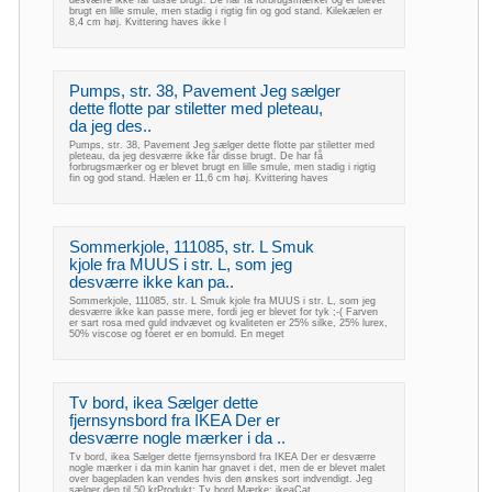
brugt en lille smule, men stadig i rigtig fin og god stand. Kilekælen er
8,4 cm høj. Kvittering haves ikke l
Pumps, str. 38, Pavement Jeg sælger
dette flotte par stiletter med pleteau,
da jeg des..
Pumps, str. 38, Pavement Jeg sælger dette flotte par stiletter med
pleteau, da jeg desværre ikke får disse brugt. De har få
forbrugsmærker og er blevet brugt en lille smule, men stadig i rigtig
fin og god stand. Hælen er 11,6 cm høj. Kvittering haves
Sommerkjole, 111085, str. L Smuk
kjole fra MUUS i str. L, som jeg
desværre ikke kan pa..
Sommerkjole, 111085, str. L Smuk kjole fra MUUS i str. L, som jeg
desværre ikke kan passe mere, fordi jeg er blevet for tyk ;-( Farven
er sart rosa med guld indvævet og kvaliteten er 25% silke, 25% lurex,
50% viscose og fóeret er en bomuld. En meget
Tv bord, ikea Sælger dette
fjernsynsbord fra IKEA Der er
desværre nogle mærker i da ..
Tv bord, ikea Sælger dette fjernsynsbord fra IKEA Der er desværre
nogle mærker i da min kanin har gnavet i det, men de er blevet malet
over bagepladen kan vendes hvis den ønskes sort indvendigt. Jeg
sælger den til 50 krProdukt: Tv bord Mærke: ikeaCat