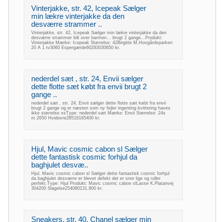
Vinterjakke, str. 42, Icepeak Sælger
min lækre vinterjakke da den
desværre strammer ..
Vinterjakke, str. 42, Icepeak Sælger min lækre vinterjakke da den
desværre strammer lidt over barmen... brugt 2 gange...Produkt:
Vinterjakke Mærke: Icepeak Størrelse: 42Birgitte M.Hovgårdsparken
20 A 1 tv3060 Espergærde60293030650 kr.
nederdel sæt , str. 24, Envii sælger
dette flotte sæt købt fra envii brugt 2
gange ..
nederdel sæt , str. 24, Envii sælger dette flotte sæt købt fra envii
brugt 2 gange og er næsten som ny fejler ingenting kvittering haves
ikke størrelse xsType: nederdel sæt Mærke: Envii Størrelse: 24s
m.2650 Hvidovre28518165400 kr.
Hjul, Mavic cosmic cabon sl Sælger
dette fantastisk cosmic forhjul da
baghjulet desvæ..
Hjul, Mavic cosmic cabon sl Sælger dette fantastisk cosmic forhjul
da baghjulet desværre er blevet defekt det er snor lige og ruller
perfekt.Type: Hjul Produkt: Mavic cosmic cabon slLasse K.Platanvej
304200 Slagelse254080131.800 kr.
Sneakers, str. 40, Chanel sælger min