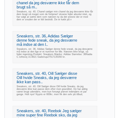
chanel da jeg desværre ikke får dem
brugt så m..
Sneakers, str. 40, Chanel sælger min chanel da jeg desværre ikke får
dem brugt så meget som de fortjener! skoene fejler absolut intet, og
har valgt at sætte dem som næsten ny da det eneste der er med
dem er snuden der er lidt beskidt. De er købt på v
Sneakers, str. 36, Adidas Sælger
denne fede sneak, da jeg desværre
må indse at den l..
Sneakers, str. 36, Adidas Sælger denne fede sneak, da jeg desværre
må indse at den lige er et nummer for lille. Næsten ikke brugt, så
fejler ingenting.Produkt: Sneakers Mærke: Adidas Størrelse: 36Nadia
C.toftevej 1C4621 Gadstrup27517135350 kr.
Sneakers, str. 40, Oill Sælger disse
Oill hvide Sneaks, da jeg desværre
ikke kan pass..
Sneakers, str. 40, Oill Sælger disse Oill hvide Sneaks, da jeg
desværre ikke kan passe dem efter men graviditet. De har aldrig
været brugt udendørs, men kun forsøgt prøvet indendørs et par
gange. Helt nye! Nypris er 600kr, men fik den selv på tilbud,
Sneakers, str. 40, Reebok Jeg sælger
mine super fine Reebok sko, da jeg