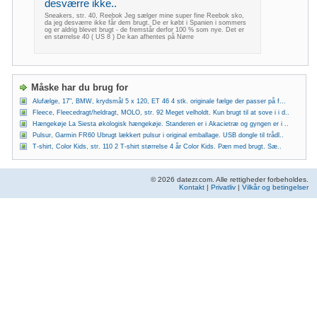
desværre ikke..
Sneakers, str. 40, Reebok Jeg sælger mine super fine Reebok sko,
da jeg desværre ikke får dem brugt. De er købt i Spanien i sommers
og er aldrig blevet brugt - de fremstår derfor 100 % som nye. Det er
en størrelse 40 ( US 8 ) De kan afhentes på Nørre
Måske har du brug for
Alufælge, 17", BMW, krydsmål 5 x 120, ET 46 4 stk. originale fælge der passer på f...
Fleece, Fleecedragt/heldragt, MOLO, str. 92 Meget velholdt. Kun brugt til at sove i i d..
Hængekøje La Siesta økologisk hængekøje. Standeren er i Akacietræ og gyngen er i ..
Pulsur, Garmin FR60 Ubrugt lækkert pulsur i original emballage. USB dongle til trådl..
T-shirt, Color Kids, str. 110 2 T-shirt størrelse 4 år Color Kids. Pæn med brugt. Sæ..
© 2026 datezr.com. Alle rettigheder forbeholdes.
Kontakt
|
Privatliv
|
Vilkår og betingelser