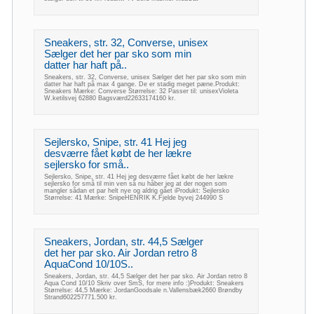
Sneakers, str. 32, Converse, unisex
Sælger det her par sko som min
datter har haft på..
Sneakers, str. 32, Converse, unisex Sælger det her par sko som min
datter har haft på max 4 gange. De er stadig meget pæne.Produkt:
Sneakers Mærke: Converse Størrelse: 32 Passer til: unisexVioleta
W.ketilsvej 62880 Bagsværd22633174160 kr.
Sejlersko, Snipe, str. 41 Hej jeg
desværre fået købt de her lækre
sejlersko for små..
Sejlersko, Snipe, str. 41 Hej jeg desværre fået købt de her lækre
sejlersko for små til min ven så nu håber jeg at der nogen som
mangler sådan et par helt nye og aldrig gået iProdukt: Sejlersko
Størrelse: 41 Mærke: SnipeHENRIK K.Fjelde byvej 244990 S
Sneakers, Jordan, str. 44,5 Sælger
det her par sko. Air Jordan retro 8
AquaCond 10/10S..
Sneakers, Jordan, str. 44,5 Sælger det her par sko. Air Jordan retro 8
Aqua Cond 10/10 Skriv over SmS, for mere info :)Produkt: Sneakers
Størrelse: 44,5 Mærke: JordanGoodsale n.Vallensbæk2660 Brøndby
Strand602257771.500 kr.