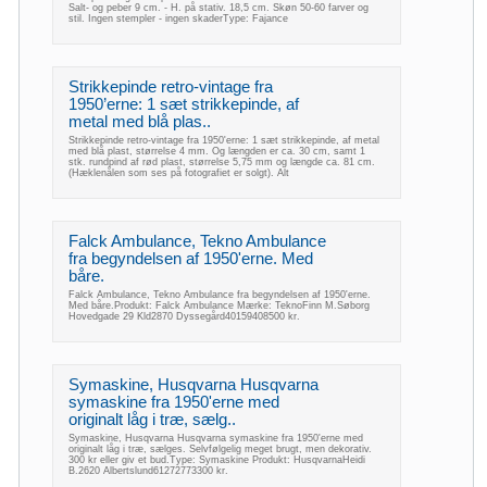
Salt- og peber 9 cm. - H. på stativ. 18,5 cm. Skøn 50-60 farver og
stil. Ingen stempler - ingen skaderType: Fajance
Strikkepinde retro-vintage fra
1950’erne: 1 sæt strikkepinde, af
metal med blå plas..
Strikkepinde retro-vintage fra 1950'erne: 1 sæt strikkepinde, af metal
med blå plast, størrelse 4 mm. Og længden er ca. 30 cm, samt 1
stk. rundpind af rød plast, størrelse 5,75 mm og længde ca. 81 cm.
(Hæklenålen som ses på fotografiet er solgt). Alt
Falck Ambulance, Tekno Ambulance
fra begyndelsen af 1950'erne. Med
båre.
Falck Ambulance, Tekno Ambulance fra begyndelsen af 1950'erne.
Med båre.Produkt: Falck Ambulance Mærke: TeknoFinn M.Søborg
Hovedgade 29 Kld2870 Dyssegård40159408500 kr.
Symaskine, Husqvarna Husqvarna
symaskine fra 1950'erne med
originalt låg i træ, sælg..
Symaskine, Husqvarna Husqvarna symaskine fra 1950'erne med
originalt låg i træ, sælges. Selvfølgelig meget brugt, men dekorativ.
300 kr eller giv et bud.Type: Symaskine Produkt: HusqvarnaHeidi
B.2620 Albertslund61272773300 kr.