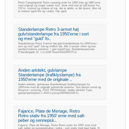
Retro Campingstole Retro camping stole fra 1950´erne og 1960´erne
med originalt og meget stærkt stof. Stole med stel af stål koster fra
150 kr. stykket og stolene af træ, der er ældre, er lidt dyrere. Men så
er stolene også flot og i orden. Har også
Standerlampe Retro 3-armet høj
gulv/standerlampe fra 1950'erne i sort
og med "guld" fo..
Standerlampe Retro 3-armet høj gulv/standerlampe fra 1950'erne i
sort og med "guld" fod og mellem del. Alle 3 lamper virker og kan
tændes/slukkes enkeltvis. I god standType: StanderlampeLinda
P.Søndergade 22, 1.tv.4180 Sorø23202430575 kr.
Anden arkitekt, gulvlampe
Standerlampe (trafiklyslampe) fra
1950'erne med de originale ..
Anden arkitekt, gulvlampe Standerlampe (trafiklyslampe) fra
1950'erne med de originale patinerede skærme. Sort lakeret metal og
flexarme i messing. FAST PRISArkitekt: Anden arkitekt Type:
gulvlampeStephen C.8520 Lystrup23955815749 kr.
Fajance, Plate de Menage, Retro
Retro stativ fra 1950' erne med salt-
peber og sennepsk..
Fajance, Plate de Menage, Retro Retro stativ fra 1950' erne med
salt- peber og sennepskrukke i turkis - sort stativ med bast hank. H.