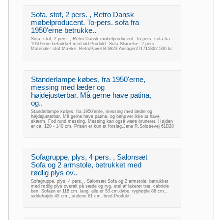
Sofa, stof, 2 pers. , Retro Dansk
møbelproducent. To-pers. sofa fra
1950'erne betrukke..
Sofa, stof, 2 pers. , Retro Dansk møbelproducent. To-pers. sofa fra
1950'erne betrukket med uld.Produkt: Sofa Størrelse: 2 pers.
Materiale: stof Mærke: RetroPavel B.6823 Ansager271715862.500 kr.
Standerlampe købes, fra 1950'erne,
messing med læder og
højdejusterbar. Må gerne have patina,
og..
Standerlampe købes, fra 1950'erne, messing med læder og
højdejusterbar. Må gerne have patina, og behøver ikke at have
skærm. Fod rund messing. Messing kan også være bruneret. Højden
er ca. 120 - 140 cm. Prisen er kun et forslag.Jane R.Soløsevej 61B28
Sofagruppe, plys, 4 pers. , Salonsæt
Sofa og 2 armstole, betrukket med
rødlig plys ov..
Sofagruppe, plys, 4 pers. , Salonsæt Sofa og 2 armstole, betrukket
med rødlig plys overalt på sæde og ryg, stel af lakeret træ, cabriole
ben. Sofaen er 118 cm. lang, alle er 53 cm.dybe, ryghøjde 86 cm.,
siddehøjde 45 cm., stolene 61 cm. bred.Produkt: