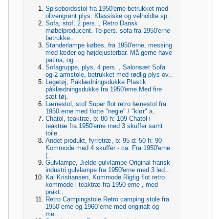
Spisebordsstol fra 1950'erne betrukket med
olivengrønt plys. Klassiske og velholdte sp..
Sofa, stof, 2 pers. , Retro Dansk
møbelproducent. To-pers. sofa fra 1950'erne
betrukke..
Standerlampe købes, fra 1950'erne, messing
med læder og højdejusterbar. Må gerne have
patina, og..
Sofagruppe, plys, 4 pers. , Salonsæt Sofa
og 2 armstole, betrukket med rødlig plys ov..
Legetøj, Påklædningsdukke Plastik
påklædningsdukke fra 1950'erne.Med fire
sæt tøj.
Lænestol, stof Super flot retro lænestol fra
1950 erne med flotte "negle" / "klør" a..
Chatol, teaktræ, b: 80 h: 109 Chatol i
teaktræ fra 1950'erne med 3 skuffer samt
toile..
Andet produkt, fyrretræ, b: 95 d: 50 h: 90
Kommode med 4 skuffer - ca. Fra 1950'erne
(..
Gulvlampe, Jielde gulvlampe Original fransk
industri gulvlampe fra 1950'erne med 3 led...
Kai Kristiansen, Kommode Rigtig flot retro
kommode i teaktræ fra 1950 erne , med
prakt..
Retro Campingstole Retro camping stole fra
1950´erne og 1960´erne med originalt og
me..