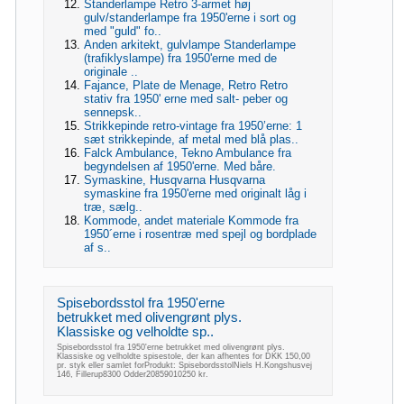
Standerlampe Retro 3-armet høj
gulv/standerlampe fra 1950'erne i sort og
med "guld" fo..
Anden arkitekt, gulvlampe Standerlampe
(trafiklyslampe) fra 1950'erne med de
originale ..
Fajance, Plate de Menage, Retro Retro
stativ fra 1950' erne med salt- peber og
sennepsk..
Strikkepinde retro-vintage fra 1950’erne: 1
sæt strikkepinde, af metal med blå plas..
Falck Ambulance, Tekno Ambulance fra
begyndelsen af 1950'erne. Med båre.
Symaskine, Husqvarna Husqvarna
symaskine fra 1950'erne med originalt låg i
træ, sælg..
Kommode, andet materiale Kommode fra
1950´erne i rosentræ med spejl og bordplade
af s..
Spisebordsstol fra 1950'erne
betrukket med olivengrønt plys.
Klassiske og velholdte sp..
Spisebordsstol fra 1950'erne betrukket med olivengrønt plys.
Klassiske og velholdte spisestole, der kan afhentes for DKK 150,00
pr. styk eller samlet forProdukt: SpisebordsstolNiels H.Kongshusvej
146, Fillerup8300 Odder20859010250 kr.