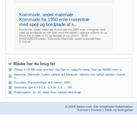
Kommode, andet materiale
Kommode fra 1950´erne i rosentræ
med spejl og bordplade af s..
Kommode, andet materiale Kommode fra 1950´erne i rosentræ med
spejl og bordplade af sort glas med lille defekt i glasset målene er ca.
63cm høj bredde er 41 og længde er ca.120cm - BUD
MODTAGES!Produkt: Kommode Materiale: andet materialeAllan
C.Chr.W
Måske har du brug for
iPhone 4, 16 GB, sort, sim-låst: Nej Den er i rigtig fin stand. Den har INGEN riser, d..
Bæresele, Bæresele, Cybex Lækker grå bæresele, næsten som nyKan udvides i hoved
o..
Porcelæn, Porcelænsfigur af 2 nonner, GDR -
Generator, golf 4,1.6-1.8.-.1.9 tdi..1.4..-., VW
Rulamsjakke, str. 42, andet brun, næsten ikke brugt
© 2026 datezr.com. Alle rettigheder forbeholdes.
Kontakt
|
Privatliv
|
Vilkår og betingelser