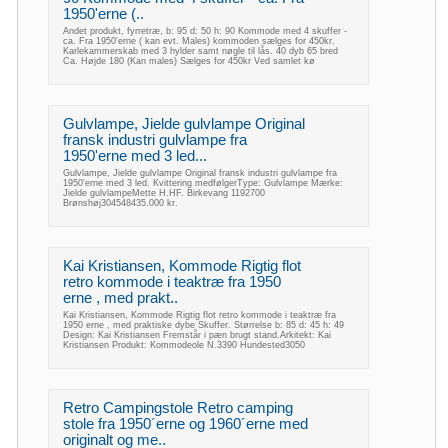
1950'erne (..
Andet produkt, fyrretræ, b: 95 d: 50 h: 90 Kommode med 4 skuffer -
ca. Fra 1950'erne ( kan evt. Males) kommoden sælges for 450kr.
Karlekammerskab med 3 hylder samt nøgle til lås. 40 dyb 65 bred
Ca. Højde 180 (Kan males) Sælges for 450kr Ved samlet kø
Gulvlampe, Jielde gulvlampe Original
fransk industri gulvlampe fra
1950'erne med 3 led...
Gulvlampe, Jielde gulvlampe Original fransk industri gulvlampe fra
1950'erne med 3 led. Kvittering medfølgerType: Gulvlampe Mærke:
Jielde gulvlampeMette H.HF. Birkevang 1192700
Brønshøj304548435.000 kr.
Kai Kristiansen, Kommode Rigtig flot
retro kommode i teaktræ fra 1950
erne , med prakt..
Kai Kristiansen, Kommode Rigtig flot retro kommode i teaktræ fra
1950 erne , med praktiske dybe Skuffer. Størrelse b: 85 d: 45 h: 49
Design: Kai Kristiansen Fremstår i pæn brugt stand.Arkitekt: Kai
Kristiansen Produkt: Kommodeole N.3390 Hundested3050
Retro Campingstole Retro camping
stole fra 1950´erne og 1960´erne med
originalt og me..