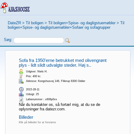
DateZR
>
Til boligen
>
Til boligen+Spise- og dagligstuemøbler
>
Til
boligen+Spise- og dagligstuemøbler+Sofaer og sofagrupper
Søg:
Sofa fra 1950'erne betrukket med olivengrønt
plys - lidt slidt udvalgte steder. Høj s..
Udgiver: Niels H.
Pris: 400 kr.
Adresse: Kongshusvej 146, Fillerup 8300 Odder
2015-28-11
Udsigt: 25
Løbenummer：x606p0vx
Når du kontakter os, så fortæl mig, at du se de
oplysninger fra datezr.com.
Billeder
Klik på billedet for at forstørre