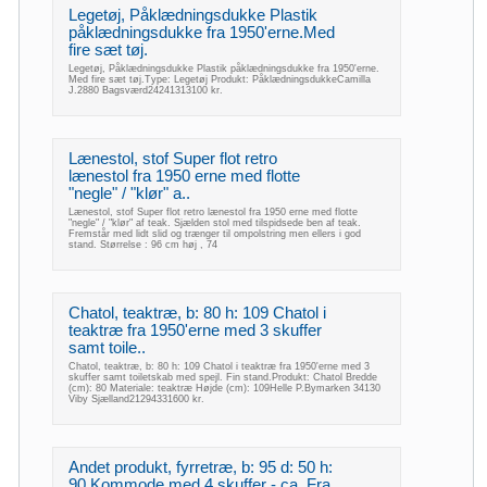
Legetøj, Påklædningsdukke Plastik
påklædningsdukke fra 1950'erne.Med
fire sæt tøj.
Legetøj, Påklædningsdukke Plastik påklædningsdukke fra 1950'erne.
Med fire sæt tøj.Type: Legetøj Produkt: PåklædningsdukkeCamilla
J.2880 Bagsværd24241313100 kr.
Lænestol, stof Super flot retro
lænestol fra 1950 erne med flotte
"negle" / "klør" a..
Lænestol, stof Super flot retro lænestol fra 1950 erne med flotte
"negle" / "klør" af teak. Sjælden stol med tilspidsede ben af teak.
Fremstår med lidt slid og trænger til ompolstring men ellers i god
stand. Størrelse : 96 cm høj , 74
Chatol, teaktræ, b: 80 h: 109 Chatol i
teaktræ fra 1950'erne med 3 skuffer
samt toile..
Chatol, teaktræ, b: 80 h: 109 Chatol i teaktræ fra 1950'erne med 3
skuffer samt toiletskab med spejl. Fin stand.Produkt: Chatol Bredde
(cm): 80 Materiale: teaktræ Højde (cm): 109Helle P.Bymarken 34130
Viby Sjælland21294331600 kr.
Andet produkt, fyrretræ, b: 95 d: 50 h:
90 Kommode med 4 skuffer - ca. Fra