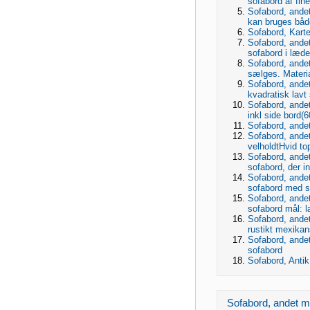
sofabord af fine
Sofabord, andet 
kan bruges båd
Sofabord, Kartel
Sofabord, andet
sofabord i læde
Sofabord, andet
sælges. Materia
Sofabord, andet
kvadratisk lavt 
Sofabord, andet
inkl side bord(6
Sofabord, andet
Sofabord, andet
velholdtHvid top
Sofabord, andet 
sofabord, der int
Sofabord, andet
sofabord med sk
Sofabord, andet
sofabord mål: 
Sofabord, andet
rustikt mexika
Sofabord, andet
sofabord
Sofabord, Antik,
Sofabord, andet mat