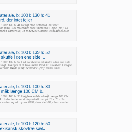
eriale, b: 100 l: 130 h: 41
rd, der intet fejler
100 l: 130 h: 41 Dejligt stort sofabord, der intet
de (cm): 130 Materiale: andet materiale Højde (cm): 41
hannes Larsensvej 16 st.tv5220 Odense SØ31419952500
eriale, b: 100 l: 139 h: 52
kuffe i den ene side, ..
: 100 l: 139 h: 52 Fed sofabord med skuffe i den ene side,
ungt. Trænger til at blive malet.Produkt: Sofabord Længde
ateriale Højde (cm): 52 bredde (cm): 100liv l.møl
eriale, b: 100 l: 100 h: 33
 mål: længe 100 CM b..
b: 100 l: 100 h: 33 Højglans sofabord mål: længe 100 CM
Under bordet er et disponibelt rum på 73 x 73 x 24.
a midten og ud. nypris 2000,- Pris ide 500,- Kom med et
eriale, b: 100 l: 120 h: 50
mexikansk skovtræ sæl..