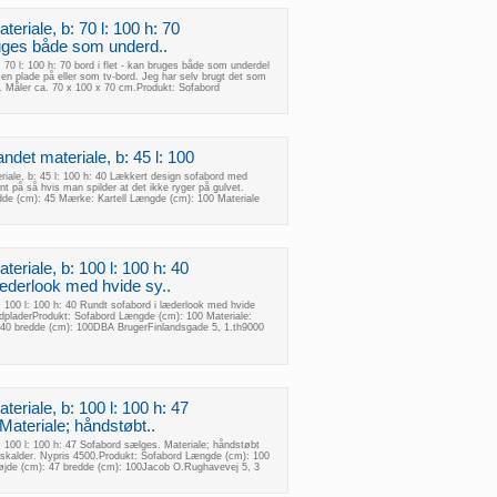
eriale, b: 70 l: 100 h: 70
bruges både som underd..
 70 l: 100 h: 70 bord i flet - kan bruges både som underdel
 en plade på eller som tv-bord. Jeg har selv brugt det som
e. Måler ca. 70 x 100 x 70 cm.Produkt: Sofabord
andet materiale, b: 45 l: 100
eriale, b: 45 l: 100 h: 40 Lækkert design sofabord med
ant på så hvis man spilder at det ikke ryger på gulvet.
edde (cm): 45 Mærke: Kartell Længde (cm): 100 Materiale
eriale, b: 100 l: 100 h: 40
læderlook med hvide sy..
: 100 l: 100 h: 40 Rundt sofabord i læderlook med hvide
rdpladerProdukt: Sofabord Længde (cm): 100 Materiale:
 40 bredde (cm): 100DBA BrugerFinlandsgade 5, 1.th9000
eriale, b: 100 l: 100 h: 47
ateriale; håndstøbt..
: 100 l: 100 h: 47 Sofabord sælges. Materiale; håndstøbt
eskalder. Nypris 4500.Produkt: Sofabord Længde (cm): 100
Højde (cm): 47 bredde (cm): 100Jacob O.Rughavevej 5, 3