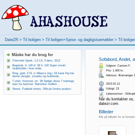
DateZR
>
Til boligen
>
Til boligen+Spise- og dagligstuemøbler
>
Til bolig
Måske har du brug for
Sofabord, Andet, an
Chevrolet Spark, 1,0 LS, 5-dørs, 2012
Bogskab, b: 140 d: 36 h: 140 Super smukt
Udgiver: Carsten F.
skabHylder i hver ende.
Pris: 1.400 kr.
Ring, guld, 0.51 ct Alliance ring i 18 karat Hej har
Adresse: Ærøvænget 22
denne ubrugte, smukke og funklende..
T-shirt, Hummel, str. 38 Sælger disse 7 trænings
2015-01-12
tees fra hummel. Størrelser mellem ..
Udsigt: 23
Shorts, Fodbold shorts, Official Umbro product
Løbenummer：918vqd
Når du kontakter os,
datezr.com.
Billeder
Klik på billedet for at forstør