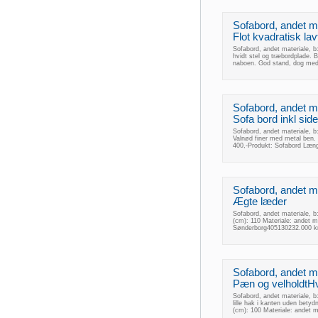
Sofabord, andet mat
Flot kvadratisk lav
Sofabord, andet materiale, b:
hvidt stel og træbordplade. 
naboen. God stand, dog med en
Sofabord, andet mat
Sofa bord inkl sid
Sofabord, andet materiale, b:
Valnød finer med metal ben. 
400,-Produkt: Sofabord Læng
Sofabord, andet mat
Ægte læder
Sofabord, andet materiale, 
(cm): 110 Materiale: andet 
Sønderborg405130232.000 k
Sofabord, andet mat
Pæn og velholdtHvi
Sofabord, andet materiale, b
lille hak i kanten uden bety
(cm): 100 Materiale: andet 