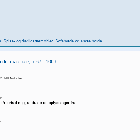
en+Spise- og dagligstuemøbler+Sofaborde og andre borde
det materiale, b: 67 l: 100 h:
 5500 Middelfart
qx
 så fortæl mig, at du se de oplysninger fra
re