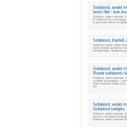
Sofabord, andet mat
bord i flet - kan 
Sofabord, andet materiale, b:
til sofabord hvis man lægger
tv-bord uden behov for plad
Sofabord, Kartell, 
Sofabord, Kartell, andet mat
plads til blade og diverse. K
KartellProdukt: Sofabord br
Sofabord, andet mat
Rundt sofabord i 
Sofabord, andet materiale, b
syninger og metalben , 2 bo
andet materiale Højde (cm):
Aal
Sofabord, andet mat
Sofabord sælges. M
Sofabord, andet materiale, b
terrazzo med ilagte musling
Materiale: andet materiale 