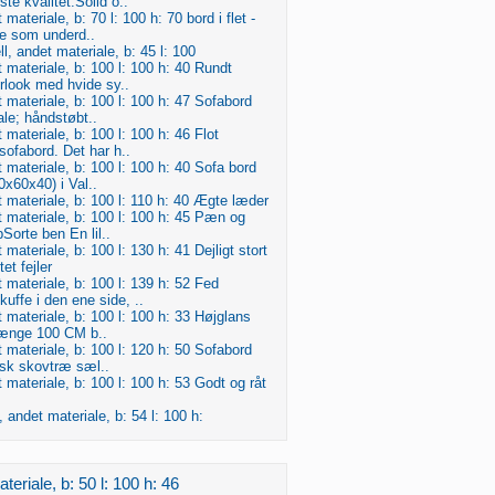
ste kvalitet.Solid o..
materiale, b: 70 l: 100 h: 70 bord i flet -
e som underd..
l, andet materiale, b: 45 l: 100
 materiale, b: 100 l: 100 h: 40 Rundt
rlook med hvide sy..
 materiale, b: 100 l: 100 h: 47 Sofabord
le; håndstøbt..
 materiale, b: 100 l: 100 h: 46 Flot
sofabord. Det har h..
 materiale, b: 100 l: 100 h: 40 Sofa bord
0x60x40) i Val..
 materiale, b: 100 l: 110 h: 40 Ægte læder
 materiale, b: 100 l: 100 h: 45 Pæn og
Sorte ben En lil..
materiale, b: 100 l: 130 h: 41 Dejligt stort
et fejler
 materiale, b: 100 l: 139 h: 52 Fed
uffe i den ene side, ..
 materiale, b: 100 l: 100 h: 33 Højglans
længe 100 CM b..
 materiale, b: 100 l: 120 h: 50 Sofabord
nsk skovtræ sæl..
 materiale, b: 100 l: 100 h: 53 Godt og råt
 andet materiale, b: 54 l: 100 h:
eriale, b: 50 l: 100 h: 46