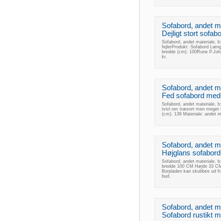
Sofabord, andet mat
Dejligt stort sofabo
Sofabord, andet materiale, b: 
fejlerProdukt: Sofabord Læng
bredde (cm): 100Rune P.Jo
kr.
Sofabord, andet mat
Fed sofabord med s
Sofabord, andet materiale, b
tvivl om træsort men meget t
(cm): 139 Materiale: andet m
Sofabord, andet mat
Højglans sofabord
Sofabord, andet materiale, 
bredde 100 CM Højde 33 CM. 
Borpladen kan skubbes ud fr
bud.
Sofabord, andet mat
Sofabord rustikt 