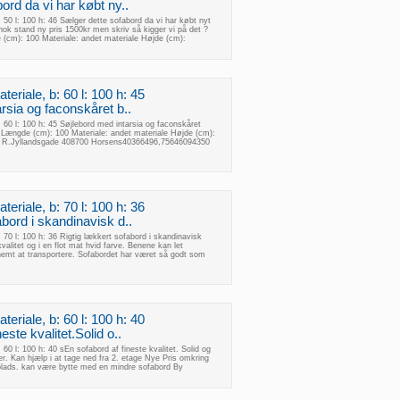
ord da vi har købt ny..
: 50 l: 100 h: 46 Sælger dette sofabord da vi har købt nyt
 nok stand ny pris 1500kr men skriv så kigger vi på det ?
(cm): 100 Materiale: andet materiale Højde (cm):
eriale, b: 60 l: 100 h: 45
rsia og faconskåret b..
: 60 l: 100 h: 45 Søjlebord med intarsia og faconskåret
 Længde (cm): 100 Materiale: andet materiale Højde (cm):
s R.Jyllandsgade 408700 Horsens40366496,75646094350
eriale, b: 70 l: 100 h: 36
abord i skandinavisk d..
 70 l: 100 h: 36 Rigtig lækkert sofabord i skandinavisk
alitet og i en flot mat hvid farve. Benene kan let
nemt at transportere. Sofabordet har været så godt som
eriale, b: 60 l: 100 h: 40
este kvalitet.Solid o..
 60 l: 100 h: 40 sEn sofabord af fineste kvalitet. Solid og
er. Kan hjælp i at tage ned fra 2. etage Nye Pris omkring
plads. kan være bytte med en mindre sofabord By