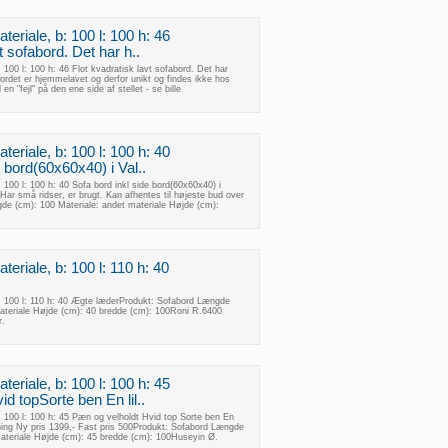
eriale, b: 100 l: 100 h: 46
t sofabord. Det har h..
 100 l: 100 h: 46 Flot kvadratisk lavt sofabord. Det har
Bordet er hjemmelavet og derfor unikt og findes ikke hos
 "fejl" på den ene side af stellet - se bille
eriale, b: 100 l: 100 h: 40
e bord(60x60x40) i Val..
 100 l: 100 h: 40 Sofa bord inkl side bord(60x60x40) i
Har små ridser, er brugt. Kan afhentes til højeste bud over
de (cm): 100 Materiale: andet materiale Højde (cm):
eriale, b: 100 l: 110 h: 40
b: 100 l: 110 h: 40 Ægte læderProdukt: Sofabord Længde
materiale Højde (cm): 40 bredde (cm): 100Roni R.6400
r.
eriale, b: 100 l: 100 h: 45
d topSorte ben En lil..
: 100 l: 100 h: 45 Pæn og velholdt Hvid top Sorte ben En
dning Ny pris 1399,- Fast pris 500Produkt: Sofabord Længde
materiale Højde (cm): 45 bredde (cm): 100Huseyin Ø.