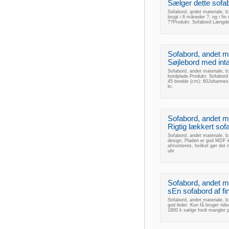
Sælger dette sofab
Sofabord, andet materiale, b
brugt i 6 måneder ?, og i fin
??Produkt: Sofabord Længde 
Sofabord, andet mat
Søjlebord med inta
Sofabord, andet materiale, b
bordplade.Produkt: Sofabord
45 bredde (cm): 60Johanne
kr.
Sofabord, andet mat
Rigtig lækkert sof
Sofabord, andet materiale, b:
design. Pladen er god MDF kv
afmonteres, hvilket gør det 
ubr
Sofabord, andet mat
sEn sofabord af fin
Sofabord, andet materiale, b:
god leder. Kun få bruger rids
1800 k sælge fordi mangler 