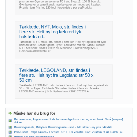
prismærke) Gymboree sommer PJ i str. 8 og 12. 100 % bomuld.
Gymboree er et amerikansk mærke og er en meget god kvalitet.
R¢gfrit hjem Pris kr. 120 incl. forsendelse per setProdukt:
Tørklæde, NYT, Molo, str. findes i
flere str. Helt nyt og lækkert tykt
halstørklæd..
Tørklæde, NYT, Molo, str. findes i flere str. Helt nyt og lækkert tykt
halstørklæde. Sender gerne.Type: Tørklæde Mærke: Molo Produkt:
NYT Størrelse: findes i flere str.Marianne F.Kløvervang 52970
Hørsholm2815150760 kr.
Tørklæde, LEGOLAND, str. findes i
flere str. Helt nyt fra Legoland str 50 x
50 cm
Tørklæde, LEGOLAND, str. findes i flere str. Helt nyt fra Legoland str
50 x 50 cmType: Tørklæde Størrelse: findes i flere str. Mærke:
LEGOLANDannette j.1414 København K2621070255 kr.
Måske har du brug for
Børneservice, Tupperware Gode børnevenlige krus med og uden hank. Små (snapse)
dukke..
Barnevognssele, Babylam Barnevognsele - sort - lidt falmet - ny pris 349 dkk
Polo t-shirt, Ralph Lauren / Lacoste, str. L Fra venstre. Sort, custom fit XL Ralph Lau..
Brother KH-860 Strikkemaskine