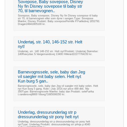
Sovepose, Baby sovepose, Disney
Ny fin Disney sovepose til baby str
70, til barnevognen..
Sovepose, Baby sovepose, Disney Ny fin Disney sovepose til baby
str 70, til barnevognen eller som dyne i sengen.Type: Sovepose
Mærke: Disney Produkt: Baby soveposePernille P.Fælledvej 1652791
Dragør24941805100 kr.
Undertøj, str. 140, 146-152 str. Helt
nyt!
Undertøj, str. 140 146-152 str. Helt nyt!Produkt: Undertøj Størrelse:
140Raivydas S.Vangemandsvej 13400 Hillerød22277764150 kr.
Barnevognssele, sele, baby dan Jeg
vil saegler mit baby selen. Helt nyt
Kun burg 5 gan..
Barnevognssele, sele, baby dan Jeg vil saegler mit baby selen. Helt
nyt Kun burg 5 gang. Kobt i July 2014.nyt price 499 dkk. Mp
350Type: Barnevognssele Mærke: baby dan Produkt: seleFariha
t.randersvej8800 Viborg71685006350 kr.
Underlag, dressurunderlag str p
dressurunderlag str pony helt nyt
Underlag, dressurunderlag str p dressurunderlag str pony helt
nytType: Underlag Produkt: dressurunderlag str pAnja p.4040