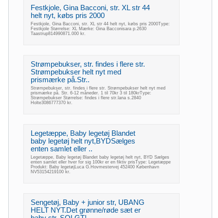
Festkjole, Gina Bacconi, str. XL str 44
helt nyt, købs pris 2000
Festkjole, Gina Bacconi, str. XL str 44 helt nyt, købs pris 2000Type:
Festkjole Størrelse: XL Mærke: Gina Bacconisara p.2630
Taastrup814990871.000 kr.
Strømpebukser, str. findes i flere str.
Strømpebukser helt nyt med
prismærke på.Str..
Strømpebukser, str. findes i flere str. Strømpebukser helt nyt med
prismærke på. Str. 6-12 måneder. 1 til 70kr 3 til 180krType:
Strømpebukser Størrelse: findes i flere str.lana s.2840
Holte3086777370 kr.
Legetæppe, Baby legetøj Blandet
baby legetøj helt nyt,BYDSælges
enten samlet eller ..
Legetæppe, Baby legetøj Blandet baby legetøj helt nyt, BYD Sælges
enten samlet eller hver for sig 100kr er en fiktiv prisType: Legetæppe
Produkt: Baby legetøjLuca G.Hovmestervej 452400 København
NV53154219100 kr.
Sengetøj, Baby + junior str, UBANG
HELT NYT.Det grønne/røde sæt er
baby str. SOLGT!..