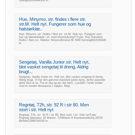
Jyllinge24245894100 kr.
Hue, Minymo, str. findes i flere str.
str.M. Helt nyt. Fungerer som hue og
halstørklæ..
Hue, Minymo, str. findes i flere str. str.M. Helt nyt. Fungerer som
hue og halstørklæde i et. med klisterlukning??Type: Hue Størrelse:
findes i flere str. Mærke: MinymoKirstine M.7400 Herning6016154349
kr.
Sengetøj, Vanilla Junior str. Helt nyt,
blot vasket sengetøj til dreng. Aldrig
brugt...
Sengetøj, Vanilla Junior str. Helt nyt, blot vasket sengetøj til dreng.
Aldrig brugt. Vi har den gammel standard junior dyne, derfor passede
dette ikke til os. Fra et røg og dyr det hjem. Lyseblå / hvide striber
med et mindre dinosaurus i toppen. Meg
Regntøj, T2h, str. 92 R i str 80. Men
stort i str. Helt nyt
Regntøj, T2h, str. 92 R i str 80. Men stort i str. Helt nytType:
Regntøj Størrelse: 92 Mærke: T2hMartin H.Karolinelundsvej 28752
Østbirk22990744100 kr.