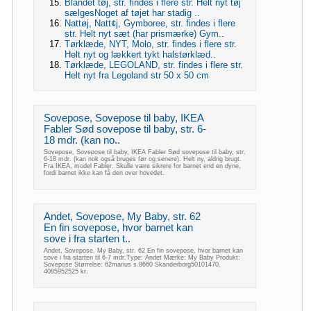
Blandet tøj, str. findes i flere str. Helt nyt tøj
sælgesNoget af tøjet har stadig ..
Nattøj, Natt¢j, Gymboree, str. findes i flere
str. Helt nyt sæt (har prismærke) Gym..
Tørklæde, NYT, Molo, str. findes i flere str.
Helt nyt og lækkert tykt halstørklæd..
Tørklæde, LEGOLAND, str. findes i flere str.
Helt nyt fra Legoland str 50 x 50 cm
Sovepose, Sovepose til baby, IKEA
Fabler Sød sovepose til baby, str. 6-
18 mdr. (kan no..
Sovepose, Sovepose til baby, IKEA Fabler Sød sovepose til baby, str.
6-18 mdr. (kan nok også bruges før og senere). Helt ny, aldrig brugt.
Fra IKEA, model Fabler. Skulle være sikrere for barnet end en dyne,
fordi barnet ikke kan få den over hovedet.
Andet, Sovepose, My Baby, str. 62
En fin sovepose, hvor barnet kan
sove i fra starten t..
Andet, Sovepose, My Baby, str. 62 En fin sovepose, hvor barnet kan
sove i fra starten til 6-7 mdr.Type: Andet Mærke: My Baby Produkt:
Sovepose Størrelse: 62marius s.8660 Skanderborg50101470,
4085952525 kr.