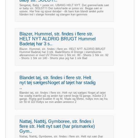
Sengetøj, Baby + junior str, UBANG HELT NYT. Det grønne/røde sæt
er baby str. SOLGT!!! Det turkis/røde er junior str. Begge sæt er
unisex. Har fine og sjove detaljer - dit barn kan blandt andet putte
hånden ind i slange hovedet og slangen kan gemmes
Blazer, Hummel, str. findes i flere str.
HELT NYT ALDRIG BRUGT Hummel
Badetøj har 3 s..
Blazer, Hummel, str. findes i flere str. HELT NYT ALDRIG BRUGT
Hummel Badetøj har 3 stk. BadeShorts til Drenge i størrelserne.
allesammen er med UV Protection 1 Stk str. 80 - Shorts 1 Stk str. 92
- Shorts 1 Stk str 140 - Shorts plus jeg har 1 stk Bad
Blandet tøj, str. findes i flere str. Helt
nyt tøj sælgesNoget af tøjet har stadig
..
Blandet tøj, str. findes i flere str. Helt nyt tøj sælges Noget af tøjet
har stadig mærke på og andet har været brugt få gange, måske 2-3
gange. Rigtig god kvalitet H og M, Mads og Mette, hollys mm.tøj fra
str 50 til 110 Hollys se min anden annonce 2
Nattøj, Natt¢j, Gymboree, str. findes i
flere str. Helt nyt sæt (har prismærke)
Gym..
Nattøj, Natt¢j, Gymboree, str. findes i flere str. Helt nyt sæt (har