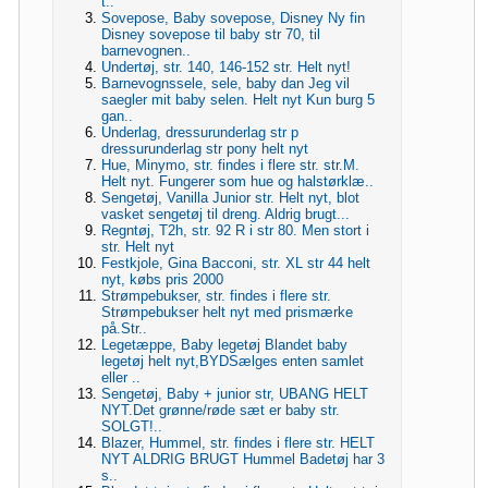
t..
Sovepose, Baby sovepose, Disney Ny fin
Disney sovepose til baby str 70, til
barnevognen..
Undertøj, str. 140, 146-152 str. Helt nyt!
Barnevognssele, sele, baby dan Jeg vil
saegler mit baby selen. Helt nyt Kun burg 5
gan..
Underlag, dressurunderlag str p
dressurunderlag str pony helt nyt
Hue, Minymo, str. findes i flere str. str.M.
Helt nyt. Fungerer som hue og halstørklæ..
Sengetøj, Vanilla Junior str. Helt nyt, blot
vasket sengetøj til dreng. Aldrig brugt...
Regntøj, T2h, str. 92 R i str 80. Men stort i
str. Helt nyt
Festkjole, Gina Bacconi, str. XL str 44 helt
nyt, købs pris 2000
Strømpebukser, str. findes i flere str.
Strømpebukser helt nyt med prismærke
på.Str..
Legetæppe, Baby legetøj Blandet baby
legetøj helt nyt,BYDSælges enten samlet
eller ..
Sengetøj, Baby + junior str, UBANG HELT
NYT.Det grønne/røde sæt er baby str.
SOLGT!..
Blazer, Hummel, str. findes i flere str. HELT
NYT ALDRIG BRUGT Hummel Badetøj har 3
s..