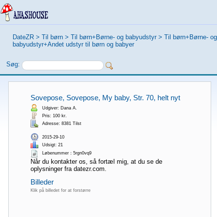
DateZR
>
Til børn
>
Til børn+Børne- og babyudstyr
>
Til børn+Børne- og
babyudstyr+Andet udstyr til børn og babyer
Søg:
Sovepose, Sovepose, My baby, Str. 70, helt nyt
Udgiver: Dana A.
Pris: 100 kr.
Adresse: 8381 Tilst
2015-29-10
Udsigt: 21
Løbenummer：5rgn0vq9
Når du kontakter os, så fortæl mig, at du se de
oplysninger fra datezr.com.
Billeder
Klik på billedet for at forstørre