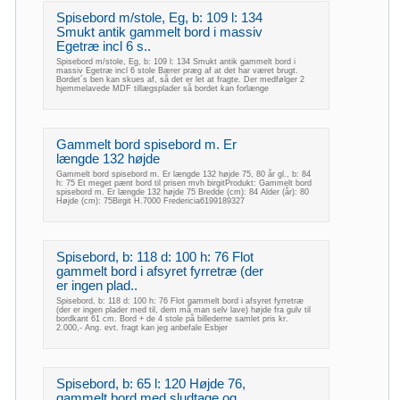
Spisebord m/stole, Eg, b: 109 l: 134
Smukt antik gammelt bord i massiv
Egetræ incl 6 s..
Spisebord m/stole, Eg, b: 109 l: 134 Smukt antik gammelt bord i
massiv Egetræ incl 6 stole Bærer præg af at det har været brugt.
Bordet´s ben kan skues af, så det er let at fragte. Der medfølger 2
hjemmelavede MDF tillægsplader så bordet kan forlænge
Gammelt bord spisebord m. Er
længde 132 højde
Gammelt bord spisebord m. Er længde 132 højde 75, 80 år gl., b: 84
h: 75 Et meget pænt bord til prisen mvh birgitProdukt: Gammelt bord
spisebord m. Er længde 132 højde 75 Bredde (cm): 84 Alder (år): 80
Højde (cm): 75Birgit H.7000 Fredericia6199189327
Spisebord, b: 118 d: 100 h: 76 Flot
gammelt bord i afsyret fyrretræ (der
er ingen plad..
Spisebord, b: 118 d: 100 h: 76 Flot gammelt bord i afsyret fyrretræ
(der er ingen plader med til, dem må man selv lave) højde fra gulv til
bordkant 61 cm. Bord + de 4 stole på billederne samlet pris kr.
2.000,- Ang. evt. fragt kan jeg anbefale Esbjer
Spisebord, b: 65 l: 120 Højde 76,
gammelt bord med sludtage og