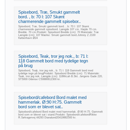
Spisebord, Træ, Smukt gammelt
bord. , b: 70 l: 107 Skønt
charmerende gammelt spisebor..
Spisebord, Træ, Smukt gammelt bord. , b: 70 l: 107 Skønt
charmerende gammelt spisebord. Længde 107 cm. Højde 70 cm.
Bredde. 70 cm.Produkt: Spisebord Bredde (cm): 70 Materiale: Træ
Længde (cm): 107 Mærke: Smukt gammelt bord.Johnny Z.2100
København Ø24
Spisebord, Teak, tror jeg nok., b: 71 l:
118 Gammelt bord med tydelige tegn
på brug
Spisebord, Teak, tror jeg nok., b: 71 l: 118 Gammelt bord med
tydelige tegn på brugProdukt: Spisebord Bredde (cm): 71 Materiale:
Teak, tror jeg nok. Længde (cm): 118Micah B.Skt. Jørgens Gade 220,
ST5000 Odense C50880612300 kr.
Spisebord/cafebord Bord malet med
hammerlak. Ø:90 H:75. Gammelt
bord som er blevet sat..
Spisebord/cafebord Bord malet med hammerlak. Ø:90 H:75. Gammelt
bord som er blevet sat i stand.Produkt: Spisebord/cafebordRikke
R.Sølvagervej 44293 Dianalund20419882500 kr.