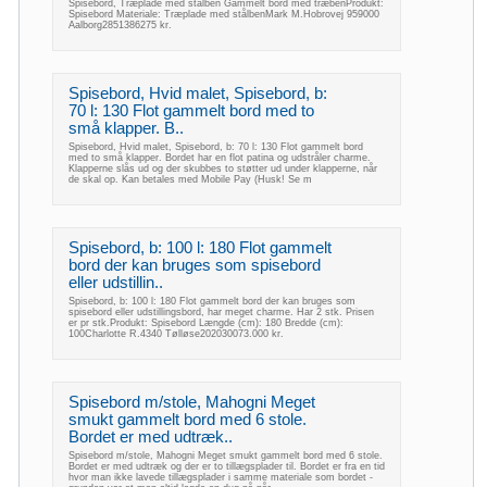
Spisebord, Træplade med stålben Gammelt bord med træbenProdukt:
Spisebord Materiale: Træplade med stålbenMark M.Hobrovej 959000
Aalborg2851386275 kr.
Spisebord, Hvid malet, Spisebord, b:
70 l: 130 Flot gammelt bord med to
små klapper. B..
Spisebord, Hvid malet, Spisebord, b: 70 l: 130 Flot gammelt bord
med to små klapper. Bordet har en flot patina og udstråler charme.
Klapperne slås ud og der skubbes to støtter ud under klapperne, når
de skal op. Kan betales med Mobile Pay (Husk! Se m
Spisebord, b: 100 l: 180 Flot gammelt
bord der kan bruges som spisebord
eller udstillin..
Spisebord, b: 100 l: 180 Flot gammelt bord der kan bruges som
spisebord eller udstillingsbord, har meget charme. Har 2 stk. Prisen
er pr stk.Produkt: Spisebord Længde (cm): 180 Bredde (cm):
100Charlotte R.4340 Tølløse202030073.000 kr.
Spisebord m/stole, Mahogni Meget
smukt gammelt bord med 6 stole.
Bordet er med udtræk..
Spisebord m/stole, Mahogni Meget smukt gammelt bord med 6 stole.
Bordet er med udtræk og der er to tillægsplader til. Bordet er fra en tid
hvor man ikke lavede tillægsplader i samme materiale som bordet -