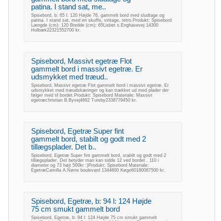
patina. I stand sat, me..
Spisebord, b: 65 l: 120 Højde 76, gammelt bord med sludtage og
patina. I stand sat, med en skuffe, vintage, retro.Produkt: Spisebord
Længde (cm): 120 Bredde (cm): 65Lisbet s.Enghavevej 14300
Holbæk22321552700 kr.
Spisebord, Massivt egetræ Flot
gammelt bord i massivt egetræ. Er
udsmykket med træud..
Spisebord, Massivt egetræ Flot gammelt bord i massivt egetræ. Er
udsmykket med træudskæringer og kan trækket ud med plader der
følger med til bordet.Produkt: Spisebord Materiale: Massivt
egetræchristian B.Byvej4682 Tureby2338779450 kr.
Spisebord, Egetræ Super fint
gammelt bord, stabilt og godt med 2
tillægsplader. Det b..
Spisebord, Egetræ Super fint gammelt bord, stabilt og godt med 2
tillægsplader. Det betyder man kan sidde 12 ved bordet . 110 i
diameter og 73 højt 500kr :)Produkt: Spisebord Materiale:
EgetræCamilla A.Nørre boulevard 1344600 Køge60180087500 kr.
Spisebord, Egetræ, b: 94 l: 124 Højde
75 cm smukt gammelt bord
Spisebord, Egetræ, b: 94 l: 124 Højde 75 cm smukt gammelt