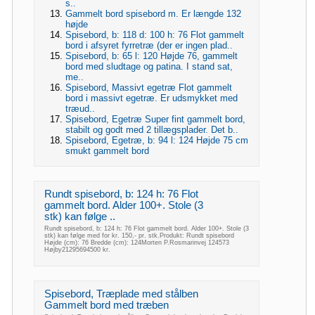
s..
Gammelt bord spisebord m. Er længde 132
højde
Spisebord, b: 118 d: 100 h: 76 Flot gammelt
bord i afsyret fyrretræ (der er ingen plad..
Spisebord, b: 65 l: 120 Højde 76, gammelt
bord med sludtage og patina. I stand sat,
me..
Spisebord, Massivt egetræ Flot gammelt
bord i massivt egetræ. Er udsmykket med
træud..
Spisebord, Egetræ Super fint gammelt bord,
stabilt og godt med 2 tillægsplader. Det b..
Spisebord, Egetræ, b: 94 l: 124 Højde 75 cm
smukt gammelt bord
Rundt spisebord, b: 124 h: 76 Flot
gammelt bord. Alder 100+. Stole (3
stk) kan følge ..
Rundt spisebord, b: 124 h: 76 Flot gammelt bord. Alder 100+. Stole (3
stk) kan følge med for kr. 150,- pr. stk.Produkt: Rundt spisebord
Højde (cm): 76 Bredde (cm): 124Morten P.Rosmarinvej 124573
Højby21295694500 kr.
Spisebord, Træplade med stålben
Gammelt bord med træben