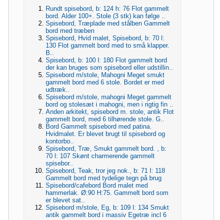
Rundt spisebord, b: 124 h: 76 Flot gammelt
bord. Alder 100+. Stole (3 stk) kan følge ..
Spisebord, Træplade med stålben Gammelt
bord med træben
Spisebord, Hvid malet, Spisebord, b: 70 l:
130 Flot gammelt bord med to små klapper.
B..
Spisebord, b: 100 l: 180 Flot gammelt bord
der kan bruges som spisebord eller udstillin..
Spisebord m/stole, Mahogni Meget smukt
gammelt bord med 6 stole. Bordet er med
udtræk..
Spisebord m/stole, mahogni Meget gammelt
bord og stolesæt i mahogni, men i rigtig fin ..
Anden arkitekt, spisebord m. stole, antik Flot
gammelt bord, med 6 tilhørende stole. G..
Bord Gammelt spisebord med patina.
Hvidmalet. Er blevet brugt til spisebord og
kontorbo..
Spisebord, Træ, Smukt gammelt bord. , b:
70 l: 107 Skønt charmerende gammelt
spisebor..
Spisebord, Teak, tror jeg nok., b: 71 l: 118
Gammelt bord med tydelige tegn på brug
Spisebord/cafebord Bord malet med
hammerlak. Ø:90 H:75. Gammelt bord som
er blevet sat..
Spisebord m/stole, Eg, b: 109 l: 134 Smukt
antik gammelt bord i massiv Egetræ incl 6