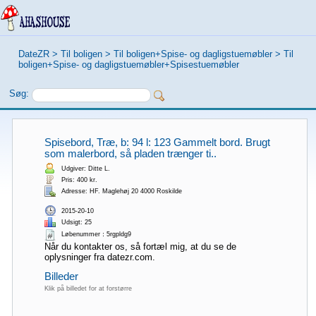
DateZR
>
Til boligen
>
Til boligen+Spise- og dagligstuemøbler
>
Til
boligen+Spise- og dagligstuemøbler+Spisestuemøbler
Søg:
Spisebord, Træ, b: 94 l: 123 Gammelt bord. Brugt
som malerbord, så pladen trænger ti..
Udgiver: Ditte L.
Pris: 400 kr.
Adresse: HF. Maglehøj 20 4000 Roskilde
2015-20-10
Udsigt: 25
Løbenummer：5rgpldg9
Når du kontakter os, så fortæl mig, at du se de
oplysninger fra datezr.com.
Billeder
Klik på billedet for at forstørre