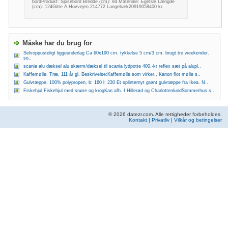
bordProdukt: Spisebord Bredde (cm): 94 Materiale: Egetræ Længde
(cm): 124Gitte A.Hovvejen 214772 Langebæk20919058400 kr.
Måske har du brug for
Selvoppusteligt liggeunderlag Ca 60x190 cm. tykkelse 5 cm/3 cm. brugt tre weekender.
so..
scania alu dæksel alu skærm/dæksel til scania lydpotte 400,-kr reflex sæt på alupl..
Kaffemølle, Træ, 111 år gl. Beskrivelse:Kaffemølle som virker., Kanon flot mølle s..
Gulvtæppe, 100% polypropen, b: 160 l: 230 Et splinternyt grønt gulvtæppe fra Ikea. N..
Fiskehjul Fiskehjul med snøre og krogKan afh. I Hillerød og CharlottenlundSommerhus s..
© 2026 datezr.com. Alle rettigheder forbeholdes.
Kontakt
|
Privatliv
|
Vilkår og betingelser