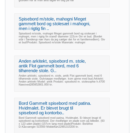
grunden var at man altid lagde en dug på når
Spisebord m/stole, mahogni Meget
gammelt bord og stolesæt i mahogni,
men i rigtig fin ..
Spisebord m/stole, mahogni Meget gammelt bord og stolesæt i
mahogni, men i rigtig fin stand! diameter 122cm Giv et bud. (Bordet
står i Sønderup nær Aars da jeg sælger det for et familiemedlem). Giv
et bud!Produkt: Spisebord m/stole Materiale: mahogni
Anden arkitekt, spisebord m. stole,
antik Flot gammelt bord, med 6
tilhørende stole. G..
Anden arkitekt, spisebord m. stole, antik Flot gammelt bord, med 6
tilhørende stole. Gulvtæppe medfølger. kom gerne med bud.Arkitekt:
Anden arkitekt Model: antik Produkt: spisebord m. stolesophie h.4700
Næstved285952801.950 kr.
Bord Gammelt spisebord med patina.
Hvidmalet. Er blevet brugt til
spisebord og kontorbo..
Bord Gammelt spisebord med patina. Hvidmalet. Er blevet brugt til
spisebord og kontorbord. Der medfølger en plade som på billedet. (93
x 123 uden plade) (157cm lang med plade)Produkt: BordAne
D.Kåsvænget 515500 Middelfart22991315200 kr.