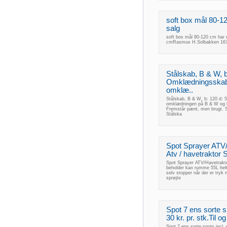
soft box mål 80-12
salg
soft box mål 80-120 cm har d
cmRasmus H.Solbakken 1670
Stålskab, B & W, b
Omklædningsskab t
omklæ..
Stålskab, B & W, b: 120 d: 
omklædningen på B & W og h
Fremstår pænt, men brugt. S
Stålska
Spot Sprayer ATV/
Atv / havetraktor Sp
Spot Sprayer ATV/Havetraktor
beholder kan rumme 55L hel
selv stopper når der er tryk
sprøjte
Spot 7 ens sorte s
30 kr. pr. stk.Til o
Spot 7 ens sorte spots incl. 