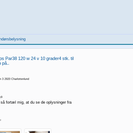
ndørsbelysning
lips Par38 120 w 24 v 10 grader4 stk. til
b på..
n 3 2920 Charlottenlund
y9
 så fortæl mig, at du se de oplysninger fra
re