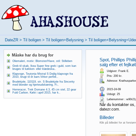
DateZR
>
Til boligen
>
Til boligen+Belysning
>
Til boligen+Belysning+Ude
Måske har du brug for
Spot, Phillips Phil
Oliemaleri, motiv: Blomster/Have, stil: Stilleben
salg efter et fejlkø
Greb til skab, Ikea Super fine greb i guld, som kan
bruges til køkken- eller klædeska..
Udgiver: Frank E.
Klapvogn, Teutonia Mistral S Dejlig klapvogn fra
Pris: 200 kr.
2010, brugt til ét barn.Virker perfek..
Adresse: Krathusparke
Brudekjole, 110119, str. S Brudekjole fra Sincerity
med blonder og hjerteudskæring. Fi..
2015-24-09
Herreracer, Trek Domane 4.3, 45 cm stel, 22 gear
Fuld Carbon. Købt i april 2015, har k..
Udsigt: 25
Løbenummer：w90r21
Når du kontakter os,
datezr.com.
Billeder
Klik på billedet for at forstør