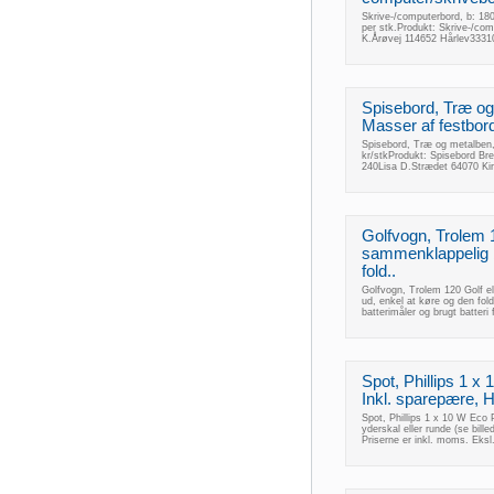
Skrive-/computerbord, b: 180
per stk.Produkt: Skrive-/co
K.Årøvej 114652 Hårlev3331
Spisebord, Træ og 
Masser af festborde
Spisebord, Træ og metalben, 
kr/stkProdukt: Spisebord Br
240Lisa D.Strædet 64070 Kir
Golfvogn, Trolem 
sammenklappelig bi
fold..
Golfvogn, Trolem 120 Golf el-
ud, enkel at køre og den fold
batterimåler og brugt batter
Spot, Phillips 1 x
Inkl. sparepære, Ha
Spot, Phillips 1 x 10 W Eco 
yderskal eller runde (se bil
Priserne er inkl. moms. Eksl