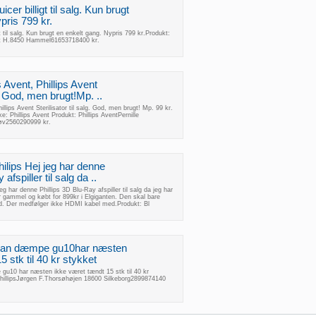
icer billigt til salg. Kun brugt
pris 799 kr.
gt til salg. Kun brugt en enkelt gang. Nypris 799 kr.Produkt:
rt H.8450 Hammel61653718400 kr.
ps Avent, Phillips Avent
lg. God, men brugt!Mp. ..
Phillips Avent Sterilisator til salg. God, men brugt! Mp. 99 kr.
: Phillips Avent Produkt: Phillips AventPernille
øv2560290999 kr.
Philips Hej jeg har denne
afspiller til salg da ..
 jeg har denne Phillips 3D Blu-Ray afspiller til salg da jeg har
 gammel og købt for 899kr i Elgiganten. Den skal bare
. Der medfølger ikke HDMI kabel med.Produkt: Bl
 Kan dæmpe gu10har næsten
 stk til 40 kr stykket
gu10 har næsten ikke været tændt 15 stk til 40 kr
illipsJørgen F.Thorsøhøjen 18600 Silkeborg2899874140