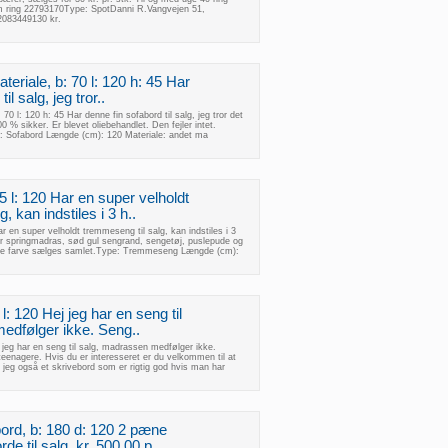
m ring 22793170Type: SpotDanni R.Vangvejen 51,
2083449130 kr.
teriale, b: 70 l: 120 h: 45 Har
il salg, jeg tror..
70 l: 120 h: 45 Har denne fin sofabord til salg, jeg tror det
 % sikker. Er blevet oliebehandlet. Den fejler intet.
t: Sofabord Længde (cm): 120 Materiale: andet ma
 l: 120 Har en super velholdt
, kan indstiles i 3 h..
 en super velholdt tremmeseng til salg, kan indstiles i 3
 springmadras, sød gul sengrand, sengetøj, puslepude og
gule farve sælges samlet.Type: Tremmeseng Længde (cm):
l: 120 Hej jeg har en seng til
edfølger ikke. Seng..
j jeg har en seng til salg, madrassen medfølger ikke.
/teenagere. Hvis du er interesseret er du velkommen til at
jeg også et skrivebord som er rigtig god hvis man har
ord, b: 180 d: 120 2 pæne
e til salg, kr. 500,00 p..