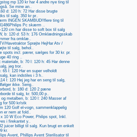
stog mp 120 kr har 4 andre nye ting til
også. Se mine an..
160 d: 120 h: 72 Har disse brugte
ks til salg. 350 kr pr..
skærm INGEN SKAMBUD!!flere ting til
1486Philips Pc skærm ..
-120 cm har disse to soft box til salg
W, b: 120 d: 53 h: 176 Omklædningsskab
tammer fra omklæ..
TV/Havetraktor Sprøjte HejHar Atv /
jte til salg, behol..
e spots incl. pærer, sælges for 30 kr. pr.
ge 40 ring ..
 materiale, b: 70 l: 120 h: 45 Har denne
alg, jeg tror..
65 l: 120 Har en super velholdt
alg, kan indstiles i 3 h..
14 l: 120 Hej jeg har en seng til salg,
ølger ikke. Seng..
erbord, b: 180 d: 120 2 pæne
orde til salg, kr. 500,00 p..
 og metalben, b: 120 l: 240 Masser af
lg for 500 kr/stk
em 120 Golf el-vogn, sammenklappelig
Den er nem at fold..
1 x 10 W Eco Power, Philips spot, Inkl.
s i firekantet y..
2 juicer billigt til salg. Kun brugt en enkelt
9 kr.
llips Avent, Phillips Avent Sterilisator til