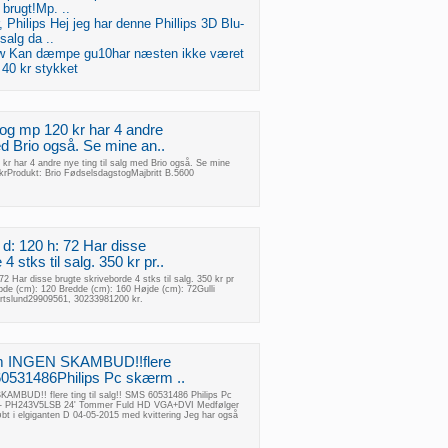
brugt!Mp. ..
r, Philips Hej jeg har denne Phillips 3D Blu-
 salg da ..
4w Kan dæmpe gu10har næsten ikke været
 40 kr stykket
og mp 120 kr har 4 andre
med Brio også. Se mine an..
r har 4 andre nye ting til salg med Brio også. Se mine
krProdukt: Brio FødselsdagstogMajbritt B.5600
 d: 120 h: 72 Har disse
4 stks til salg. 350 kr pr..
72 Har disse brugte skriveborde 4 stks til salg. 350 kr pr
bde (cm): 120 Bredde (cm): 160 Højde (cm): 72Gulli
ertslund29909561, 30233981200 kr.
ærm INGEN SKAMBUD!!flere
 60531486Philips Pc skærm ..
KAMBUD!! flere ting til salg!! SMS 60531486 Philips Pc
- PH243V5LSB 24' Tommer Fuld HD VGA+DVI Medfølger
bt i elgiganten D 04-05-2015 med kvittering Jeg har også