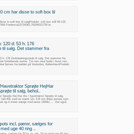
0 cm har disse to soft box til
isse to soft box til salgProdukt: soft box mål 80-120
00 Fredericia23724582,76200021750 kr.
: 120 d: 53 h: 176
il salg. Det stammer fra
53 h: 176 Omklædningsskab til salg. Det stammer fra
ar fortløbende numre. Tre rum med hylde i hvert rum.
kal fjernes fra kælder på Vesterbro, KøbenhavnProdukt:
Havetraktor Sprøjte HejHar
røjte til salg, behol..
 Sprøjte Hej Har Atv / havetraktor Sprøjte til salg,
t fuld 60L med en stærk 12v 3.8l min 40psi pumpe som
 nok og 4 meter slange med lanse 1800kr,-... Har også
pots incl. pærer, sælges for
g med uge 40 ring ..
pærer, sælges for 30 kr. pr. stk. Til og med uge 40 ring