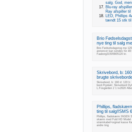
salg. God, men 
Blu-ray afspille
Ray afspiller til
LED, Phillips 
tændt 15 stk til
Brio Fødselsdagst
nye ting til salg 
Brio Fødselsdagstog mp 120 k
annoncer kan sendes for 49 
Faaborg31505805120 kr.
Skrivebord, b: 160
brugte skriveborde 
Skrivebord, b: 160 d: 120 h: 
bord.Produkt: Skrivebord Dy
L.Fosgården 2 1 tv2620 Alb
Phillips, fladsk
ting til salg!!SMS
Phillips, fladskærm INGEN S
skærm med Fuld HD Model 
strømkabel+orginal kasse Kø
andre ting