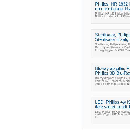
Phillips, HR 1832 ju
en enkelt gang. Ny
Phillips, HR 1832 juicer billi
Phillips Mærke: HR 1832Ku
Sterilisator, Philli
Sterilisator til sa
Sterilisator, Phillips Avent, 
BYD !Type: Sterilisator Mærke
H.Jungshøjgård 502760 Mål
Blu-ray afspiller, 
Phillips 3D Blu-Ray 
Blu-ray afspiller, Philips Hej
købt en ny. Den er ca. 6 mdr
væk så kom med et godt bud
LED, Phillips 4w
ikke været tændt 15
LED, Phillips 4w Kan dæmpe 
stykketType: LED Mærke: Ph
kr.