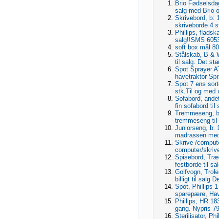
Brio Fødselsdag
salg med Brio 
Skrivebord, b: 
skriveborde 4 st
Phillips, flad
salg!!SMS 6053
soft box mål 80
Stålskab, B & 
til salg. Det s
Spot Sprayer A
havetraktor Sprø
Spot 7 ens sort
stk.Til og med u
Sofabord, andet
fin sofabord til s
Tremmeseng, b: 
tremmeseng til s
Juniorseng, b: 1
madrassen medf
Skrive-/comput
computer/skriveb
Spisebord, Træ
festborde til sa
Golfvogn, Trol
billigt til salg.
Spot, Phillips 
sparepære, Have
Phillips, HR 183
gang. Nypris 79
Sterilisator, Phi