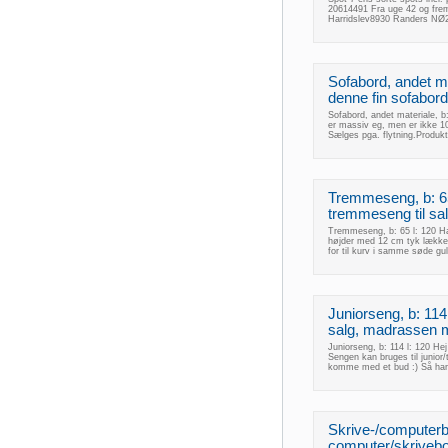
20614491 Fra uge 42 og fre
Harridslev8930 Randers NØ
Sofabord, andet ma
denne fin sofabord t
Sofabord, andet materiale, b: 
er massiv eg, men er ikke 100
Sælges pga. flytning.Produk
Tremmeseng, b: 65
tremmeseng til salg
Tremmeseng, b: 65 l: 120 Har
højder med 12 cm tyk lækker
for til kurv i samme søde 
Juniorseng, b: 114 
salg, madrassen m
Juniorseng, b: 114 l: 120 He
Sengen kan bruges til junior
komme med et bud :) Så har 
Skrive-/computerb
computer/skrivebord