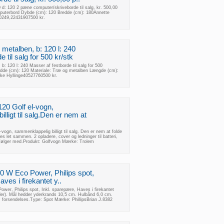
 d: 120 2 pæne computer/skriveborde til salg, kr. 500,00
mputerbord Dybde (cm): 120 Bredde (cm): 180Annette
0249,22431907500 kr.
metalben, b: 120 l: 240
 til salg for 500 kr/stk
b: 120 l: 240 Masser af festborde til salg for 500
edde (cm): 120 Materiale: Træ og metalben Længde (cm):
ke Hyllinge40527760500 kr.
120 Golf el-vogn,
lligt til salg.Den er nem at
vogn, sammenklappelig billigt til salg. Den er nem at folde
es let sammen. 2 opladere, cover og ledninger til batteri,
i følger med.Produkt: Golfvogn Mærke: Trolem
 10 W Eco Power, Philips spot,
ves i firekantet y..
Power, Philips spot, Inkl. sparepære, Haves i firekantet
leder). Mål hedder yderkrands 10,5 cm. Hulbånd 6,0 cm.
. forsendelses.Type: Spot Mærke: PhillipsBrian J.8382