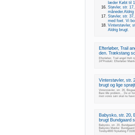
læder Købt til 
Støvler, str. 1
måneder.Aldrig 
Støvler, str. 37
med foet. Vi bo
Vinterstøvler, s
Aldrig brugt.
Efterløber, Trail an
den. Trækstang som
Efterløber, Trail angel Helt n
24"Produkt: Efterløber Mærke
Vinterstøvler, str.
brugt og lige sprøjte
Vinterstøvler, str. 26, Bisgaar
Bare lille problem... De er fo
men vores søn skal nu have e
Babysko, str. 20, 
brugt Bundgaard sk
Babysko, str. 20, Bundgaard,
Babysko Mærke: Bundgaard St
Toreby4800 Nykøbing F3100