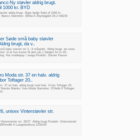
ianco Ny støvler aldrig brugt.
il 1000 kr. BYD
tøvler aldrig brugt. Ægte læder Købt til 1000 kr.
Bianco Størrelse: 38Alia K.Åbyhøjgård 26,2 th8230
piger Søde små baby støvler
ldrig brugt, da v..
små baby støvler str 3 - 6 måneder. Aldrig brugt, da vores
kker, til at hun kunne få dem på;-) Sælges for kr 40,-
ing. Har mobilepay / swipp.Produkt: Støvler Passer
ero Moda str. 37 en halv. aldrig
bor Toftager 20..
tr. 37 en halv. aldrig brugt med foet. Vi bor Toftager 20,
Støvler Mærke: Vero Moda Størrelse: 37Helle P.Toftager
kr.
26, unisex Vinterstøvler str.
.
 Vinterstøvler str. 26/27. Aldrig brugt.Produkt: Vinterstøvler
: 26Pernille H.Langelandsvej 1256100