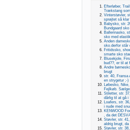
Efterløber, Trai
Trækstang som 
Vinterstøvler, s
sprøjtet så klar t
Babysko, str. 2
Bundgaard sko +
Ballerinasko, st
sko med elastik
Anden damesko, 
sko.derfor står
Fritidssko, shoe
smarte sko stad
Blusekjole, Firs
bud??, er til at
Andre børnesko, 
brugt
str. 40, Fransa 
en strygetur ;-)
Løbesko, Nike, 
Fejlkøb. Sælges 
Stiletter, str. 
dårlig til at gå i
Loafers, str. 36
i nude med snud
KENWOOD Foodpr
, da det DESVÆ
Støvler, str. 41,
aldrig brugt, da
Støvler, str. 3