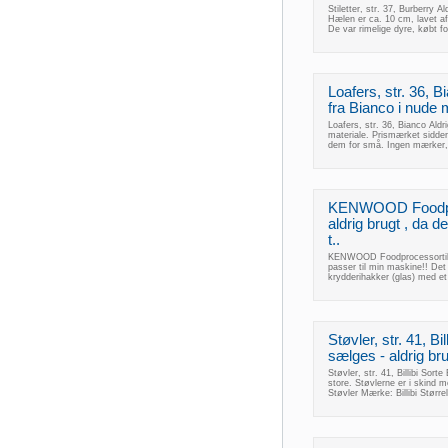
Stiletter, str. 37, Burberry Al
Hælen er ca. 10 cm, lavet af
De var rimelige dyre, købt for
Loafers, str. 36, B
fra Bianco i nude 
Loafers, str. 36, Bianco Aldr
materiale. Prismærket sidder
dem for små. Ingen mærker, h
KENWOOD Foodpro
aldrig brugt , da
t..
KENWOOD Foodprocessortilb
passer til min maskine!! Det 
krydderihakker (glas) med e
Støvler, str. 41, Bil
sælges - aldrig bru
Støvler, str. 41, Billibi Sorte
store. Støvlerne er i skind me
Støvler Mærke: Billibi Størr