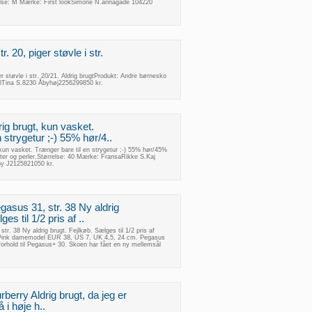
else: M Mærke: First lookSimone N.annagade 104220
. 20, piger støvle i str.
r støvle i str. 20/21. Aldrig brugtProdukt: Andre børnesko
 20Tina S.8230 Åbyhøj2256299850 kr.
rig brugt, kun vasket.
 strygetur ;-) 55% hør/4..
 kun vasket. Trænger bare til en strygetur ;-) 55% hør/45%
er og perler.Størrelse: 40 Mærke: FransaRikke S.Kaj
by J2125821050 kr.
asus 31, str. 38 Ny aldrig
es til 1/2 pris af ..
r. 38 Ny aldrig brugt. Fejlkøb. Sælges til 1/2 pris af
 Pink damemodel EUR 38, US 7, UK 4,5, 24 cm. Pegasus
forhold til Pegasus+ 30. Skoen har fået en ny mellemsål
Burberry Aldrig brugt, da jeg er
å i høje h..