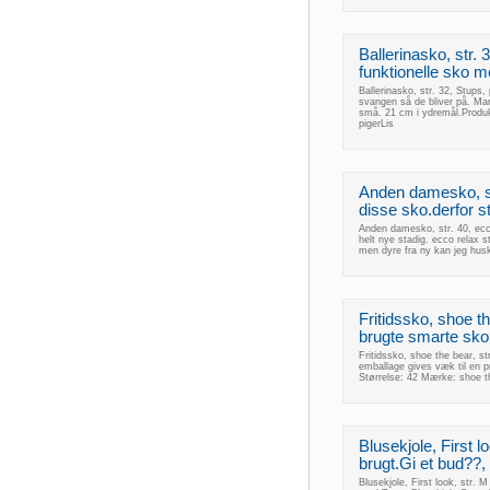
Ballerinasko, str. 
funktionelle sko m
Ballerinasko, str. 32, Stups,
svangen så de bliver på. M
små. 21 cm i ydremål.Produkt
pigerLis
Anden damesko, str
disse sko.derfor s
Anden damesko, str. 40, ecco
helt nye stadig. ecco relax s
men dyre fra ny kan jeg husk
Fritidssko, shoe the
brugte smarte sko s
Fritidssko, shoe the bear, str
emballage gives væk til en pr
Størrelse: 42 Mærke: shoe t
Blusekjole, First lo
brugt.Gi et bud??, e
Blusekjole, First look, str. M 