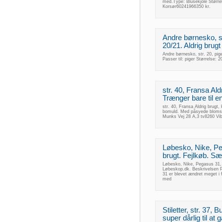
med.Type: Blusekjole Størr
Korsør60241966350 kr.
Andre børnesko, str
20/21. Aldrig brugt
Andre børnesko, str. 20, pige
Passer til: piger Størrelse:
str. 40, Fransa Ald
Trænger bare til en
str. 40, Fransa Aldrig brugt,
bomuld. Med påsyede blomst
Munks Vej 28 A,3 tv8260 Vi
Løbesko, Nike, Peg
brugt. Fejlkøb. Sælg
Løbesko, Nike, Pegasus 31, st
Løbeskop.dk. Beskrivelsen
31 er blevet ændret meget i 
med
Stiletter, str. 37, 
super dårlig til at g