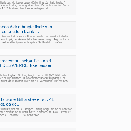
drig brugt, da jeg er super dårlig til at gå i høje hæle:-(.
 kærne læder, super god kvalitet. Køber betaler for Porto.
 1 1/2 år siden, har ikke kviteringen, el
ianco Aldrig brugte flade sko
med snuder i blankt ..
ig brugte flade sko fra Bianco i nude med snuder i blankt
 stadig på, da skoene ikke har været brugt. Jeg har købt
akker eller lignende. Nypris 449,-Produkt: Loafers
cessortilbehør Fejlkøb &
 det DESVÆRRE ikke passer
ehør Fejlkøb & aldrig brugt , da det DESVÆRRE ikke
er en lille blender / minifoddprocessorskål (plast) & en
t hullet låg man kan lukke op & i. Varenumre: KW698625
libi Sorte Billibi støvler str. 41
gt, da de..
 Billibi støvler str. 41 sælges - aldrig brugt, da de er købt for
d 2 lynlåse og er rigtig flotte. Købspris kr. 1300,-.Produkt:
else: 41Charlotte H.Baunebjergvej