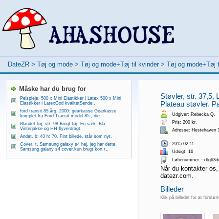
DateZR
>
Tøj og mode
>
Tøj og mode+Tøj til kvinder
>
Tøj og mode+Tøj t
Måske har du brug for
Støvler, str. 37,5,
Pelspleje, 500 x Mini Elastikker i Latex 500 x Mini
Plateau støvler. Pas
Elastikker i LatexGod kvalitetSende..
ford transit 85 årg. 2000: gearkasse Gearkasse
Udgiver: Rebecka Q.
komplet fra Ford Transit model 85 , die..
Pris: 200 kr.
Blandet tøj, str. 98 Brugt tøj. En sæk. Bla.
Vinterjakke og HH flyverdragt.
Adresse: Hestehaven 
Andet, b: 40 h: 70, Fint billede, står som nyt.
2015-02-11
Cover, t. Samsung galaxy s4 hej, jeg har dette
Samsung galaxy s4 cover.kun brugt kort t..
Udsigt: 16
Løbenummer：x6g63d
Når du kontakter os,
datezr.com.
Billeder
Klik på billedet for at forstør