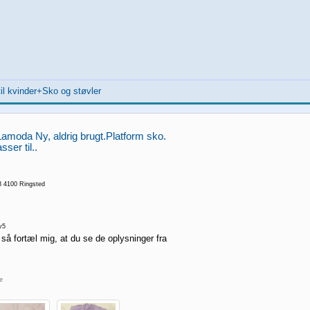
il kvinder+Sko og støvler
 Lamoda Ny, aldrig brugt.Platform sko.
ser til..
3 4100 Ringsted
v5
 så fortæl mig, at du se de oplysninger fra
re