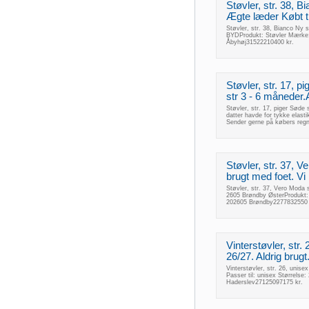
Støvler, str. 38, B
Ægte læder Købt t
Støvler, str. 38, Bianco Ny s
BYDProdukt: Støvler Mærke: 
Åbyhøj31522210400 kr.
Støvler, str. 17, 
str 3 - 6 måneder.A
Støvler, str. 17, piger Søde 
datter havde for tykke elasti
Sender gerne på købers regn
Støvler, str. 37, V
brugt med foet. Vi 
Støvler, str. 37, Vero Moda s
2605 Brøndby ØsterProdukt: 
202605 Brøndby2277832550 
Vinterstøvler, str. 
26/27. Aldrig brugt
Vinterstøvler, str. 26, unisex
Passer til: unisex Størrelse
Haderslev27125097175 kr.