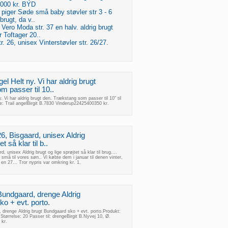
1000 kr. BYD
7, piger Søde små baby støvler str 3 - 6
brugt, da v..
, Vero Moda str. 37 en halv. aldrig brugt
r Toftager 20..
tr. 26, unisex Vinterstøvler str. 26/27.
gel Helt ny. Vi har aldrig brugt
 passer til 10..
y. Vi har aldrig brugt den. Trækstang som passer til 10" til
: Trail angelBirgit B.7830 Vinderup22425400350 kr.
 26, Bisgaard, unisex Aldrig
t så klar til b..
d, unisex Aldrig brugt og lige sprøjtet så klar til brug....
r små til vores søn.. Vi købte dem i januar til denen vinter,
n 27... Tror nypris var omkring kr. 1.
Bundgaard, drenge Aldrig
o + evt. porto.
 drenge Aldrig brugt Bundgaard sko + evt. porto.Produkt:
ørrelse: 20 Passer til: drengeBirgit B.Nyvej 10, Ø.
 kr.