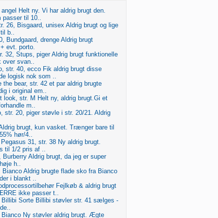
l angel Helt ny. Vi har aldrig brugt den.
passer til 10..
tr. 26, Bisgaard, unisex Aldrig brugt og lige
il b..
0, Bundgaard, drenge Aldrig brugt
 evt. porto.
r. 32, Stups, piger Aldrig brugt funktionelle
 over svan..
str. 40, ecco Fik aldrig brugt disse
 de logisk nok som ..
 the bear, str. 42 et par aldrig brugte
ig i original em..
t look, str. M Helt ny, aldrig brugt.Gi et
 forhandle m..
str. 20, piger støvle i str. 20/21. Aldrig
Aldrig brugt, kun vasket. Trænger bare til
 55% hør/4..
Pegasus 31, str. 38 Ny aldrig brugt.
til 1/2 pris af ..
37, Burberry Aldrig brugt, da jeg er super
 høje h..
, Bianco Aldrig brugte flade sko fra Bianco
er i blankt ..
ocessortilbehør Fejlkøb & aldrig brugt
RRE ikke passer t..
 Billibi Sorte Billibi støvler str. 41 sælges -
 de..
8, Bianco Ny støvler aldrig brugt. Ægte