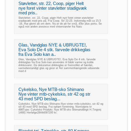
Støvletter, str. 22, Coop, piger Helt
nye foret vinter støvletter stadigvæk
med pris..
Støvletter, str. 22, Coop, piger Helt nye foret vinter støvletter
stadigvæk med pris på. Fra Coop. Str 22-23. Indvendig mål ca 15,5
-16. Har glemt alt om dem. Nu er de alt for små. 45kr plus porto. Se
også min anden annonce med vinterstøvler fra Natu
Glas, Vandglas NYE & UBRUGTE!,
Eva Solo De 4 stk. farvede drikkeglas
fra Eva Solo kan a..
Glas, Vandglas NYE & UBRUGTE!, Eva Solo De 4 stk. farvede
drikkeglas fra Eva Solo kan anvendes til både varme og kolde
drikkevarer. De dekorative drikkeglas er fremstillet af hærdet,
varmebestandigt glas og giver et flot sammenhængende udseende
med d
Cykelsko, Nye MTB-sko Shimano
Nye vinter mtb-cykelsko, str 42 og str
43 med SPD beslag...
Cykelsko, Nye MTB-sko Shimano Nye vinter mtb-cykelsko, str 42 og
str 43 med SPD beslag. Fra ophørt forretning. Normalpris kr
498Type: Cykelsko Produkt: Nye MTB-sko ShimanoBirgit H.Tingvej
14681 Herfølge28444097200 kr.