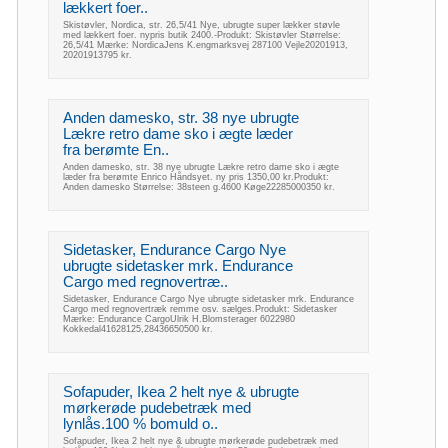
lækkert foer..
Skistøvler, Nordica, str. 26,5/41 Nye, ubrugte super lækker støvle
med lækkert foer. nypris butik 2400.-Produkt: Skistøvler Størrelse:
26,5/41 Mærke: NordicaJens K.engmarksvej 287100 Vejle20201913,
20201913795 kr.
Anden damesko, str. 38 nye ubrugte
Lækre retro dame sko i ægte læder
fra berømte En..
Anden damesko, str. 38 nye ubrugte Lækre retro dame sko i ægte
læder fra berømte Enrico Håndsyet. ny pris 1350,00 kr.Produkt:
Anden damesko Størrelse: 38steen g.4600 Køge22285000350 kr.
Sidetasker, Endurance Cargo Nye
ubrugte sidetasker mrk. Endurance
Cargo med regnovertræ..
Sidetasker, Endurance Cargo Nye ubrugte sidetasker mrk. Endurance
Cargo med regnovertræk remme osv. sælges.Produkt: Sidetasker
Mærke: Endurance CargoUlrik H.Blomsterager 6022980
Kokkedal41628125,28436650500 kr.
Sofapuder, Ikea 2 helt nye & ubrugte
mørkerøde pudebetræk med
lynlås.100 % bomuld o..
Sofapuder, Ikea 2 helt nye & ubrugte mørkerøde pudebetræk med