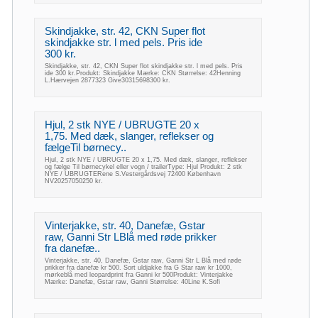
Skindjakke, str. 42, CKN Super flot
skindjakke str. l med pels. Pris ide
300 kr.
Skindjakke, str. 42, CKN Super flot skindjakke str. l med pels. Pris
ide 300 kr.Produkt: Skindjakke Mærke: CKN Størrelse: 42Henning
L.Hærvejen 2877323 Give30315698300 kr.
Hjul, 2 stk NYE / UBRUGTE 20 x
1,75. Med dæk, slanger, reflekser og
fælgeTil børnecy..
Hjul, 2 stk NYE / UBRUGTE 20 x 1,75. Med dæk, slanger, reflekser
og fælge Til børnecykel eller vogn / trailerType: Hjul Produkt: 2 stk
NYE / UBRUGTERene S.Vestergårdsvej 72400 København
NV20257050250 kr.
Vinterjakke, str. 40, Danefæ, Gstar
raw, Ganni Str LBlå med røde prikker
fra danefæ..
Vinterjakke, str. 40, Danefæ, Gstar raw, Ganni Str L Blå med røde
prikker fra danefæ kr 500. Sort uldjakke fra G Star raw kr 1000,
mørkeblå med leopardprint fra Ganni kr 500Produkt: Vinterjakke
Mærke: Danefæ, Gstar raw, Ganni Størrelse: 40Line K.Sofi