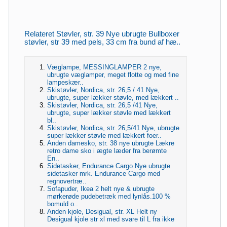
Relateret Støvler, str. 39 Nye ubrugte Bullboxer
støvler, str 39 med pels, 33 cm fra bund af hæ..
Væglampe, MESSINGLAMPER 2 nye,
ubrugte væglamper, meget flotte og med fine
lampeskær..
Skistøvler, Nordica, str. 26,5 / 41 Nye,
ubrugte, super lækker støvle, med lækkert ..
Skistøvler, Nordica, str. 26,5 /41 Nye,
ubrugte, super lækker støvle med lækkert
bl..
Skistøvler, Nordica, str. 26,5/41 Nye, ubrugte
super lækker støvle med lækkert foer..
Anden damesko, str. 38 nye ubrugte Lækre
retro dame sko i ægte læder fra berømte
En..
Sidetasker, Endurance Cargo Nye ubrugte
sidetasker mrk. Endurance Cargo med
regnovertræ..
Sofapuder, Ikea 2 helt nye & ubrugte
mørkerøde pudebetræk med lynlås.100 %
bomuld o..
Anden kjole, Desigual, str. XL Helt ny
Desigual kjole str xl med svare til L fra ikke
..