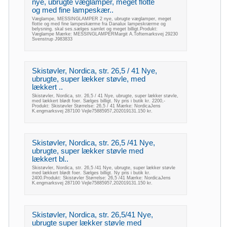
nye, ubrugte væglamper, meget flotte
og med fine lampeskær..
Væglampe, MESSINGLAMPER 2 nye, ubrugte væglamper, meget
flotte og med fine lampeskærme fra Danalux lampeskrærme og
belysning. skal ses.sælges samlet og meget billigt.Produkt:
Væglampe Mærke: MESSINGLAMPERMargit A.Toftemarksvej 29230
Svenstrup J983833
Skistøvler, Nordica, str. 26,5 / 41 Nye,
ubrugte, super lækker støvle, med
lækkert ..
Skistøvler, Nordica, str. 26,5 / 41 Nye, ubrugte, super lækker støvle,
med lækkert blødt foer. Sælges billigt. Ny pris i butik kr. 2200,-
Produkt: Skistøvler Størrelse: 26,5 / 41 Mærke: NordicaJens
K.engmarksvej 287100 Vejle75885957,202019131.150 kr.
Skistøvler, Nordica, str. 26,5 /41 Nye,
ubrugte, super lækker støvle med
lækkert bl..
Skistøvler, Nordica, str. 26,5 /41 Nye, ubrugte, super lækker støvle
med lækkert blødt foer. Sælges billigt. Ny pris i butik kr.
2400.Produkt: Skistøvler Størrelse: 26,5 /41 Mærke: NordicaJens
K.engmarksvej 287100 Vejle75885957,202019131.150 kr.
Skistøvler, Nordica, str. 26,5/41 Nye,
ubrugte super lækker støvle med