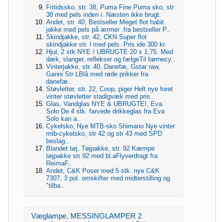
Fritidssko, str. 38, Puma Fine Puma sko, str
38 med pels inden i. Næsten ikke brugt.
Andet, str. 40, Bestseller Meget flot habit
jakke med pels på ærmer .fra bestseller P..
Skindjakke, str. 42, CKN Super flot
skindjakke str. l med pels. Pris ide 300 kr.
Hjul, 2 stk NYE / UBRUGTE 20 x 1,75. Med
dæk, slanger, reflekser og fælgeTil børnecy..
Vinterjakke, str. 40, Danefæ, Gstar raw,
Ganni Str LBlå med røde prikker fra
danefæ..
Støvletter, str. 22, Coop, piger Helt nye foret
vinter støvletter stadigvæk med pris..
Glas, Vandglas NYE & UBRUGTE!, Eva
Solo De 4 stk. farvede drikkeglas fra Eva
Solo kan a..
Cykelsko, Nye MTB-sko Shimano Nye vinter
mtb-cykelsko, str 42 og str 43 med SPD
beslag...
Blandet tøj, Tøjpakke, str. 92 Kæmpe
tøjpakke str 92 med bl.aFlyverdragt fra
ReimaF..
Andet, C&K Poser med 5 stk. nye C&K
7307, 3 pol. omskifter med midterstilling og
"tilba..
Væglampe, MESSINGLAMPER 2