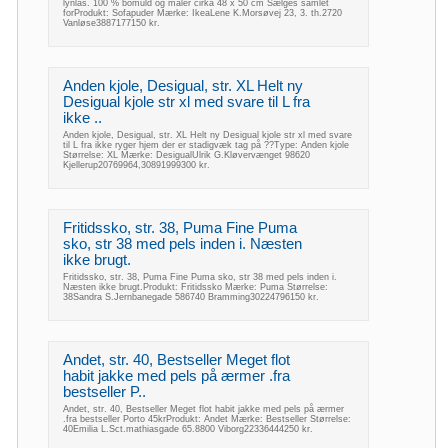
lynlås. 100 % bomuld og måler cirka 48 x 50 cm Sælges samlet
forProdukt: Sofapuder Mærke: IkeaLene K.Morsøvej 23, 3. th.2720
Vanløse3887177150 kr.
Anden kjole, Desigual, str. XL Helt ny
Desigual kjole str xl med svare til L fra
ikke ..
Anden kjole, Desigual, str. XL Helt ny Desigual kjole str xl med svare
til L fra ikke ryger hjem der er stadigvæk tag på ??Type: Anden kjole
Størrelse: XL Mærke: DesigualUlrik G.Kløvervænget 98620
Kjellerup20769964,30891999300 kr.
Fritidssko, str. 38, Puma Fine Puma
sko, str 38 med pels inden i. Næsten
ikke brugt.
Fritidssko, str. 38, Puma Fine Puma sko, str 38 med pels inden i.
Næsten ikke brugt.Produkt: Fritidssko Mærke: Puma Størrelse:
38Sandra S.Jernbanegade 586740 Bramming30224796150 kr.
Andet, str. 40, Bestseller Meget flot
habit jakke med pels på ærmer .fra
bestseller P..
Andet, str. 40, Bestseller Meget flot habit jakke med pels på ærmer
.fra bestseller Porto 45krProdukt: Andet Mærke: Bestseller Størrelse:
40Emilia L.Sct.mathiasgade 65.8800 Viborg22336444250 kr.