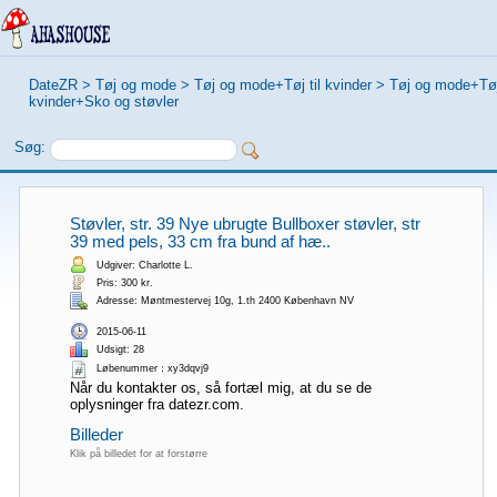
DateZR
>
Tøj og mode
>
Tøj og mode+Tøj til kvinder
>
Tøj og mode+Tøj 
kvinder+Sko og støvler
Søg:
Støvler, str. 39 Nye ubrugte Bullboxer støvler, str
39 med pels, 33 cm fra bund af hæ..
Udgiver: Charlotte L.
Pris: 300 kr.
Adresse: Møntmestervej 10g, 1.th 2400 København NV
2015-06-11
Udsigt: 28
Løbenummer：xy3dqvj9
Når du kontakter os, så fortæl mig, at du se de
oplysninger fra datezr.com.
Billeder
Klik på billedet for at forstørre