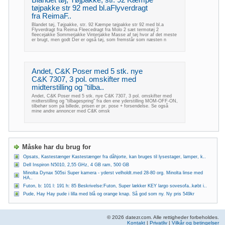
Blandet tøj, Tøjpakke, str. 92 Kæmpe
tøjpakke str 92 med bl.aFlyverdragt
fra ReimaF..
Blandet tøj, Tøjpakke, str. 92 Kæmpe tøjpakke str 92 med bl.a
Flyverdragt fra Reima Fleecedragt fra Molo 2 sæt termotøj 2
fleecejakke Sommerjakke Vinterjakke Masse af tøj hvor af det meste
er brugt, men godt Der er også tøj, som fremstår som næsten n
Andet, C&K Poser med 5 stk. nye
C&K 7307, 3 pol. omskifter med
midterstilling og "tilba..
Andet, C&K Poser med 5 stk. nye C&K 7307, 3 pol. omskifter med
midterstilling og "tilbagespring" fra den ene yderstilling MOM-OFF-ON,
tilbehør som på billede, prisen er pr. pose + forsendelse. Se også
mine andre annoncer med C&K omsk
Måske har du brug for
Opsats, Kastestænger Kastestænger fra dåhjorte, kan bruges til lysestager, lamper, k..
Dell Inspiron N5010, 2,55 GHz, 4 GB ram, 500 GB
Minolta Dynax 505si Super kamera - yderst velholdt.med 28-80 org. Minolta linse med
HA..
Futon, b: 101 l: 191 h: 85 Beskrivelse:Futon, Super lækker KEY largo sovesofa..købt i..
Pude, Hay Hay pude i lilla med blå og orange knap. Så god som ny. Ny pris 549kr
© 2026 datezr.com. Alle rettigheder forbeholdes.
Kontakt
|
Privatliv
|
Vilkår og betingelser