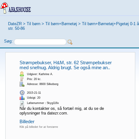
DateZR
>
Til børn
>
Til børn+Børnetøj
>
Til børn+Børnetøj+Pigetøj 0-1 å
str. 50-86
Søg:
Strømpebukser, H&M, str. 62 Strømpebukser
med snefnug. Aldrig brugt. Se også mine an..
Udgiver: Kathrine A.
Pris: 20 kr.
Adresse: 8600 Silkeborg
2015-21-11
Udsigt: 20
Løbenummer：5kyg116x
Når du kontakter os, så fortæl mig, at du se de
oplysninger fra datezr.com.
Billeder
Klik på billedet for at forstørre