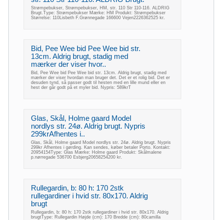
Strømpebukser, Strømpebukser, HM, str. 110 Str 110-116. ALDRIG
Brugt.Type: Strømpebukser Mærke: HM Produkt: Strømpebukser
Størrelse: 110Lisbeth F.Grønnegade 166600 Vejen2226362525 kr.
Bid, Pee Wee bid Pee Wee bid str.
13cm. Aldrig brugt, stadig med
mærker der viser hvor..
Bid, Pee Wee bid Pee Wee bid str. 13cm. Aldrig brugt, stadig med
mærker der viser hvordan man bruger det. Det er et rolig bid. Det er
desuden tynd, så passer godt til hesten med en lille mund eller en
hest der går godt på et myler bid. Nypris: 589krT
Glas, Skål, Holme gaard Model
nordlys str. 24ø. Aldrig brugt. Nypris
299krAfhentes i..
Glas, Skål, Holme gaard Model nordlys str. 24ø. Aldrig brugt. Nypris
299kr Afhentes i gørding. Kan sendes, køber betaler Porto. Kontakt:
20954154Type: Glas Mærke: Holme gaard Produkt: Skålmalene
p.nørregade 536700 Esbjerg20658254200 kr.
Rullegardin, b: 80 h: 170 2stk
rullegardiner i hvid str. 80x170. Aldrig
brugt
Rullegardin, b: 80 h: 170 2stk rullegardiner i hvid str. 80x170. Aldrig
brugtType: Rullegardin Højde (cm): 170 Bredde (cm): 80camilla