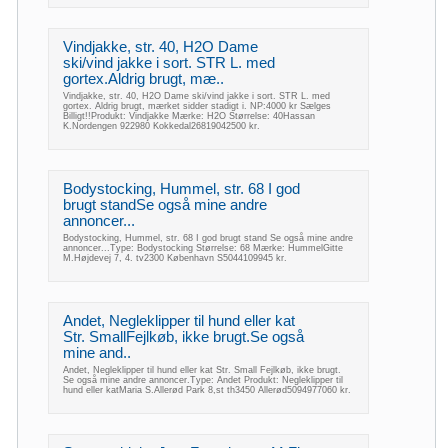
Vindjakke, str. 40, H2O Dame
ski/vind jakke i sort. STR L. med
gortex.Aldrig brugt, mæ..
Vindjakke, str. 40, H2O Dame ski/vind jakke i sort. STR L. med
gortex. Aldrig brugt, mærket sidder stadigt i. NP:4000 kr Sælges
Billigt!!Produkt: Vindjakke Mærke: H2O Størrelse: 40Hassan
K.Nordengen 922980 Kokkedal26819042500 kr.
Bodystocking, Hummel, str. 68 I god
brugt standSe også mine andre
annoncer...
Bodystocking, Hummel, str. 68 I god brugt stand Se også mine andre
annoncer...Type: Bodystocking Størrelse: 68 Mærke: HummelGitte
M.Højdevej 7, 4. tv2300 København S5044109945 kr.
Andet, Negleklipper til hund eller kat
Str. SmallFejlkøb, ikke brugt.Se også
mine and..
Andet, Negleklipper til hund eller kat Str. Small Fejlkøb, ikke brugt.
Se også mine andre annoncer.Type: Andet Produkt: Negleklipper til
hund eller katMaria S.Allerød Park 8,st th3450 Allerød5094977060 kr.