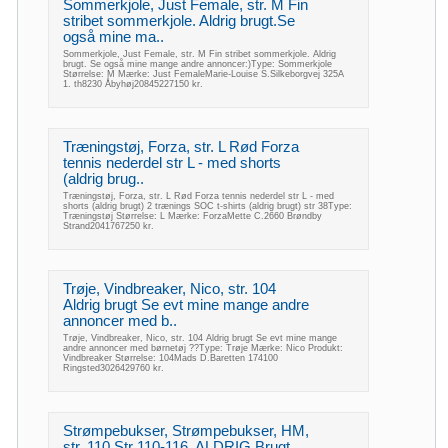
Sommerkjole, Just Female, str. M Fin
stribet sommerkjole. Aldrig brugt.Se
også mine ma..
Sommerkjole, Just Female, str. M Fin stribet sommerkjole. Aldrig
brugt. Se også mine mange andre annoncer:)Type: Sommerkjole
Størrelse: M Mærke: Just FemaleMarie-Louise S.Silkeborgvej 325A
1. th8230 Åbyhøj20845227150 kr.
Træningstøj, Forza, str. L Rød Forza
tennis nederdel str L - med shorts
(aldrig brug..
Træningstøj, Forza, str. L Rød Forza tennis nederdel str L - med
shorts (aldrig brugt) 2 trænings SOC t-shirts (aldrig brugt) str 38Type:
Træningstøj Størrelse: L Mærke: ForzaMette C.2660 Brøndby
Strand2041767250 kr.
Trøje, Vindbreaker, Nico, str. 104
Aldrig brugt Se evt mine mange andre
annoncer med b..
Trøje, Vindbreaker, Nico, str. 104 Aldrig brugt Se evt mine mange
andre annoncer med børnetøj ??Type: Trøje Mærke: Nico Produkt:
Vindbreaker Størrelse: 104Mads D.Baretten 174100
Ringsted3026429760 kr.
Strømpebukser, Strømpebukser, HM,
str. 110 Str 110-116. ALDRIG Brugt.