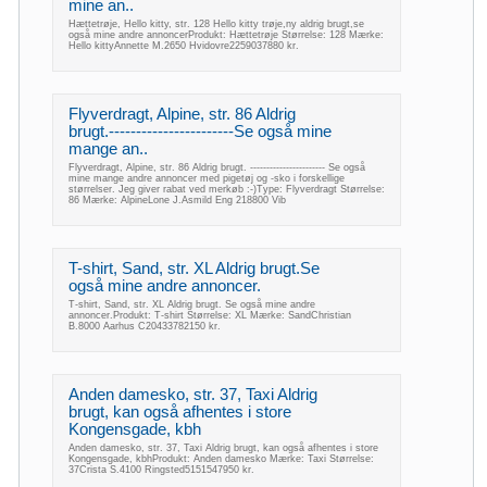
mine an..
Hættetrøje, Hello kitty, str. 128 Hello kitty trøje,ny aldrig brugt,se
også mine andre annoncerProdukt: Hættetrøje Størrelse: 128 Mærke:
Hello kittyAnnette M.2650 Hvidovre2259037880 kr.
Flyverdragt, Alpine, str. 86 Aldrig
brugt.-----------------------Se også mine
mange an..
Flyverdragt, Alpine, str. 86 Aldrig brugt. ----------------------- Se også
mine mange andre annoncer med pigetøj og -sko i forskellige
størrelser. Jeg giver rabat ved merkøb :-)Type: Flyverdragt Størrelse:
86 Mærke: AlpineLone J.Asmild Eng 218800 Vib
T-shirt, Sand, str. XL Aldrig brugt.Se
også mine andre annoncer.
T-shirt, Sand, str. XL Aldrig brugt. Se også mine andre
annoncer.Produkt: T-shirt Størrelse: XL Mærke: SandChristian
B.8000 Aarhus C20433782150 kr.
Anden damesko, str. 37, Taxi Aldrig
brugt, kan også afhentes i store
Kongensgade, kbh
Anden damesko, str. 37, Taxi Aldrig brugt, kan også afhentes i store
Kongensgade, kbhProdukt: Anden damesko Mærke: Taxi Størrelse:
37Crista S.4100 Ringsted5151547950 kr.