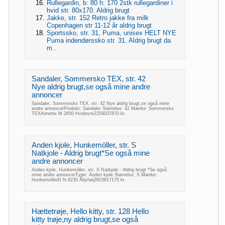
Rullegardin, b: 80 h: 170 2stk rullegardiner i
hvid str. 80x170. Aldrig brugt
Jakke, str. 152 Retro jakke fra milk
Copenhagen str 11-12 år aldrig brugt
Sportssko, str. 31, Puma, unisex HELT NYE
Puma indendørssko str. 31. Aldrig brugt da
m..
Sandaler, Sommersko TEX, str. 42
Nye aldrig brugt,se også mine andre
annoncer
Sandaler, Sommersko TEX, str. 42 Nye aldrig brugt,se også mine
andre annoncerProdukt: Sandaler Størrelse: 42 Mærke: Sommersko
TEXAnnette M.2650 Hvidovre2259037870 kr.
Anden kjole, Hunkemöller, str. S
Natkjole - Aldrig brugt*Se også mine
andre annoncer
Anden kjole, Hunkemöller, str. S Natkjole - Aldrig brugt *Se også
mine andre annoncerType: Anden kjole Størrelse: S Mærke:
HunkemöllerD N.8230 Åbyhøj2815617175 kr.
Hættetrøje, Hello kitty, str. 128 Hello
kitty trøje,ny aldrig brugt,se også