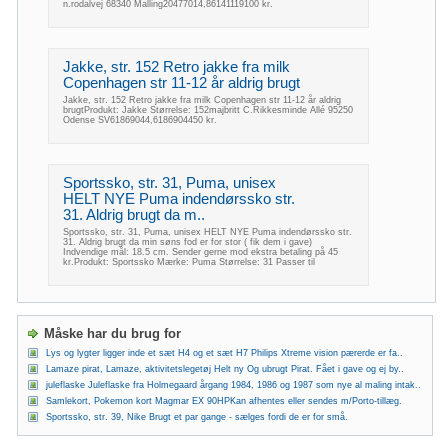
n.rodalvej 68340 Malling20477014,86141119100 kr.
Jakke, str. 152 Retro jakke fra milk
Copenhagen str 11-12 år aldrig brugt
Jakke, str. 152 Retro jakke fra milk Copenhagen str 11-12 år aldrig
brugtProdukt: Jakke Størrelse: 152majbritt C.Rikkesminde Allé 95250
Odense SV61869044,6186904450 kr.
Sportssko, str. 31, Puma, unisex
HELT NYE Puma indendørssko str.
31. Aldrig brugt da m..
Sportssko, str. 31, Puma, unisex HELT NYE Puma indendørssko str.
31. Aldrig brugt da min søns fod er for stor ( fik dem i gave)
Indvendige mål: 18.5 cm. Sender gerne mod ekstra betaling på 45
kr.Produkt: Sportssko Mærke: Puma Størrelse: 31 Passer til
Måske har du brug for
Lys og lygter ligger inde et sæt H4 og et sæt H7 Philips Xtreme vision pærerde er fa..
Lamaze pirat, Lamaze, aktivitetslegetøj Helt ny Og ubrugt Pirat. Fået i gave og ej by..
juleflaske Juleflaske fra Holmegaard årgang 1984, 1986 og 1987 som nye al maling intak..
Samlekort, Pokemon kort Magmar EX 90HPKan afhentes eller sendes m/Porto-tillæg.
Sportssko, str. 39, Nike Brugt et par gange - sælges fordi de er for små.