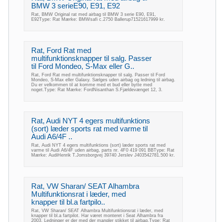
BMW 3 serieE90, E91, E92
Rat, BMW Original rat med airbag til BMW 3 serie E90, E91,
E92Type: Rat Mærke: BMWsafi c.2750 Ballerup71521617999 kr.
Rat, Ford Rat med
multifunktionsknapper til salg. Passer
til Ford Mondeo, S-Max eller G..
Rat, Ford Rat med multifunktionsknapper til salg. Passer til Ford
Mondeo, S-Max eller Galaxy. Sælges uden airbag og ledning til airbag.
Du er velkommen til at komme med et bud eller bytte med
noget.Type: Rat Mærke: FordNisanthan S.Fjældevænget 12, 3.
Rat, Audi NYT 4 egers multifunktions
(sort) læder sports rat med varme til
Audi A6/4F ..
Rat, Audi NYT 4 egers multifunktions (sort) læder sports rat med
varme til Audi A6/4F uden airbag, parts nr. 4F0 419 091 BBType: Rat
Mærke: AudiHenrik T.Jomsborgvej 39740 Jerslev J403542781.500 kr.
Rat, VW Sharan/ SEAT Alhambra
Multifunktionsrat i læder, med
knapper til bl.a fartpilo..
Rat, VW Sharan/ SEAT Alhambra Multifunktionsrat i læder, med
knapper til bl.a fartpilot. Har været monteret i Seat Alhambra fra
2003. Ledninger er der med der mangler stikket til airbag.Type: Rat