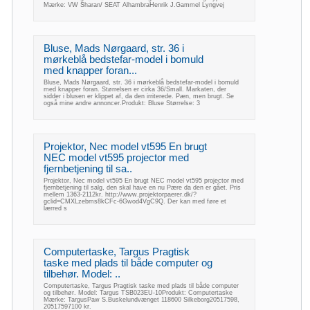
Mærke: VW Sharan/ SEAT AlhambraHenrik J.Gammel Lyngvej
Bluse, Mads Nørgaard, str. 36 i
mørkeblå bedstefar-model i bomuld
med knapper foran...
Bluse, Mads Nørgaard, str. 36 i mørkeblå bedstefar-model i bomuld
med knapper foran. Størrelsen er cirka 36/Small. Markaten, der
sidder i blusen er klippet af, da den irriterede. Pæn, men brugt. Se
også mine andre annoncer.Produkt: Bluse Størrelse: 3
Projektor, Nec model vt595 En brugt
NEC model vt595 projector med
fjernbetjening til sa..
Projektor, Nec model vt595 En brugt NEC model vt595 projector med
fjernbetjening til salg, den skal have en nu Pære da den er gået. Pris
mellem 1363-2112kr. http://www.projektorpaerer.dk/?
gclid=CMXLzebms8kCFc-6Gwod4VgC9Q. Der kan med føre et
lærred s
Computertaske, Targus Pragtisk
taske med plads til både computer og
tilbehør. Model: ..
Computertaske, Targus Pragtisk taske med plads til både computer
og tilbehør. Model: Targus TSB023EU-10Produkt: Computertaske
Mærke: TargusPaw S.Buskelundvænget 118600 Silkeborg20517598,
20517597100 kr.