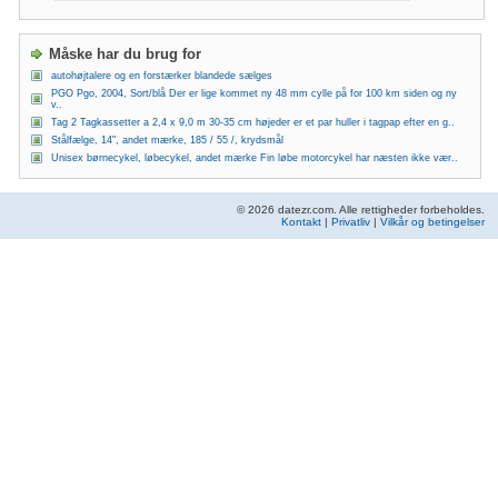
Måske har du brug for
autohøjtalere og en forstærker blandede sælges
PGO Pgo, 2004, Sort/blå Der er lige kommet ny 48 mm cylle på for 100 km siden og ny
v..
Tag 2 Tagkassetter a 2,4 x 9,0 m 30-35 cm højeder er et par huller i tagpap efter en g..
Stålfælge, 14", andet mærke, 185 / 55 /, krydsmål
Unisex børnecykel, løbecykel, andet mærke Fin løbe motorcykel har næsten ikke vær..
© 2026 datezr.com. Alle rettigheder forbeholdes.
Kontakt
|
Privatliv
|
Vilkår og betingelser