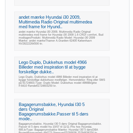
andet mærke Hyundai i30 2009,
Multimedia Radio Original multimedea
med frame for Hyund..
andet mærke Hyundai i30 2009, Multimedia Radio Original
multimedea med frame for Hyundai i30 2009 1.6 CRDI comfort, Bud
modtagesProdukt: Multimedia Radio Model: Hyundai i30 2009
Mærke: andet mærkeThamer A.Granlien 62400 København
NV28222264500 kr.
Lego Duplo, Dukkehus model 4966
Billeder med inspiration til at bygge
forskellige dukke..
Lego Duplo, Dukkehus model 4966 Billeder med inspiration til at
bygge forskellige dukkehuse medfølger. Henvendelse: Ring eller SMS
på 61724603.Type: Duplo Model: Dukkehus model 4966Birgitte
P.8410 Rønde61724603250 kr.
Bagagerumsbakke, Hyundai I30 5
dørs Original
Bagagerumsbakke.Passer til 5 dørs
mode..
Bagagerumsbakke, Hyundai I30 5 dørs Original Bagagerumsbakke.
Passer til 5 dørs model fra 10/07 til 11/11 Pris hos Hyundai,
695,krType: Bagagerumsbakke Mærke: Hyundai I30 5 dørsDBA
BrugerMosevangen 494773 Stensved25784838,25794838250 kr.