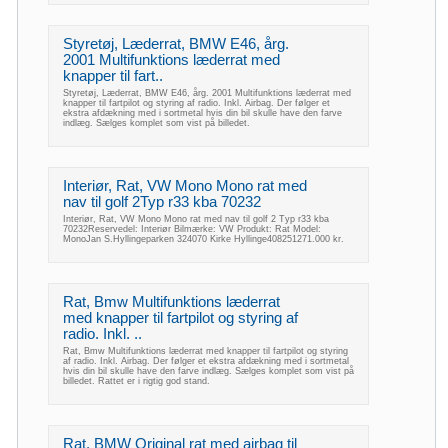
Styretøj, Læderrat, BMW E46, årg.
2001 Multifunktions læderrat med
knapper til fart..
Styretøj, Læderrat, BMW E46, årg. 2001 Multifunktions læderrat med
knapper til fartpilot og styring af radio. Inkl. Airbag. Der følger et
ekstra afdækning med i sortmetal hvis din bil skulle have den farve
indlæg. Sælges komplet som vist på billedet.
Interiør, Rat, VW Mono Mono rat med
nav til golf 2Typ r33 kba 70232
Interiør, Rat, VW Mono Mono rat med nav til golf 2 Typ r33 kba
70232Reservedel: Interiør Bilmærke: VW Produkt: Rat Model:
MonoJan S.Hyllingeparken 324070 Kirke Hyllinge408251271.000 kr.
Rat, Bmw Multifunktions læderrat
med knapper til fartpilot og styring af
radio. Inkl. ..
Rat, Bmw Multifunktions læderrat med knapper til fartpilot og styring
af radio. Inkl. Airbag. Der følger et ekstra afdækning med i sortmetal
hvis din bil skulle have den farve indlæg. Sælges komplet som vist på
billedet. Rattet er i rigtig god stand.
Rat, BMW Original rat med airbag til