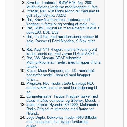
Styretøj, Læderrat, BMW E46, årg. 2001
Multifunktions læderrat med knapper til fart..
Interiør, Rat, VW Mono Mono rat med nav til
golf 2Typ r33 kba 70232
Rat, Bmw Multifunktions læderrat med
knapper til fartpilot og styring af radio. Inkl. ..
Rat, BMW Original rat med airbag til BMW 3
serieE90, E91, E92
Rat, Ford Rat med multifunktionsknapper til
salg. Passer til Ford Mondeo, S-Max eller
G..
Rat, Audi NYT 4 egers multifunktions (sort)
læder sports rat med varme til Audi A6/4F ..
Rat, VW Sharan/ SEAT Alhambra
Multifunktionsrat i læder, med knapper til bl.a
fartpilo..
Bluse, Mads Nørgaard, str. 36 i mørkeblå
bedstefar-model i bomuld med knapper
foran...
Projektor, Nec model vt595 En brugt NEC
model vt595 projector med fjernbetjening til
sa..
Computertaske, Targus Pragtisk taske med
plads til både computer og tilbehør. Model: ..
andet mærke Hyundai i30 2009, Multimedia
Radio Original multimedea med frame for
Hyund..
Lego Duplo, Dukkehus model 4966 Billeder
med inspiration til at bygge forskellige
dukke..