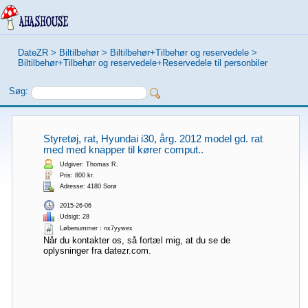
DateZR
>
Biltilbehør
>
Biltilbehør+Tilbehør og reservedele
>
Biltilbehør+Tilbehør og reservedele+Reservedele til personbiler
Søg:
Styretøj, rat, Hyundai i30, årg. 2012 model gd. rat
med med knapper til kører comput..
Udgiver: Thomas R.
Pris: 800 kr.
Adresse: 4180 Sorø
2015-26-06
Udsigt: 28
Løbenummer：nx7yywex
Når du kontakter os, så fortæl mig, at du se de
oplysninger fra datezr.com.