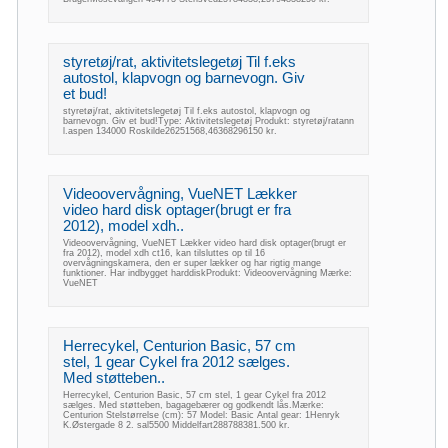
styretøj/rat, aktivitetslegetøj Til f.eks
autostol, klapvogn og barnevogn. Giv
et bud!
styretøj/rat, aktivitetslegetøj Til f.eks autostol, klapvogn og
barnevogn. Giv et bud!Type: Aktivitetslegetøj Produkt: styretøj/ratann
l.aspen 134000 Roskilde26251568,46368296150 kr.
Videoovervågning, VueNET Lækker
video hard disk optager(brugt er fra
2012), model xdh..
Videoovervågning, VueNET Lækker video hard disk optager(brugt er
fra 2012), model xdh ct16, kan tilsluttes op til 16
overvågningskamera, den er super lækker og har rigtig mange
funktioner. Har indbygget harddiskProdukt: Videoovervågning Mærke:
VueNET
Herrecykel, Centurion Basic, 57 cm
stel, 1 gear Cykel fra 2012 sælges.
Med støtteben..
Herrecykel, Centurion Basic, 57 cm stel, 1 gear Cykel fra 2012
sælges. Med støtteben, bagagebærer og godkendt lås.Mærke:
Centurion Stelstørrelse (cm): 57 Model: Basic Antal gear: 1Henryk
K.Østergade 8 2. sal5500 Middelfart288788381.500 kr.