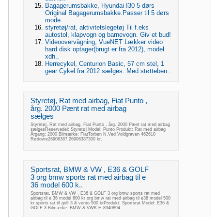
Bagagerumsbakke, Hyundai I30 5 dørs
Original Bagagerumsbakke.Passer til 5 dørs
mode..
styretøj/rat, aktivitetslegetøj Til f.eks
autostol, klapvogn og barnevogn. Giv et bud!
Videoovervågning, VueNET Lækker video
hard disk optager(brugt er fra 2012), model
xdh..
Herrecykel, Centurion Basic, 57 cm stel, 1
gear Cykel fra 2012 sælges. Med støtteben..
Styretøj, Rat med airbag, Fiat Punto ,
årg. 2000 Pænt rat med airbag
sælges
Styretøj, Rat med airbag, Fiat Punto , årg. 2000 Pænt rat med airbag
sælgesReservedel: Styretøj Model: Punto Produkt: Rat med airbag
Årgang: 2000 Bilmærke: FiatTorben N.Ved Voldgraven 462610
Rødovre26906387,26906387300 kr.
Sportsrat, BMW & VW , E36 & GOLF
3 org bmw sports rat med airbag til e
36 model 600 k..
Sportsrat, BMW & VW , E36 & GOLF 3 org bmw sports rat med
airbag til e 36 model 600 kr org bmw rat med airbag til e36 model 500
kr sports rat til golf 3 & vento 500 krProdukt: Sportsrat Model: E36 &
GOLF 3 Bilmærke: BMW & VWK H.8940894