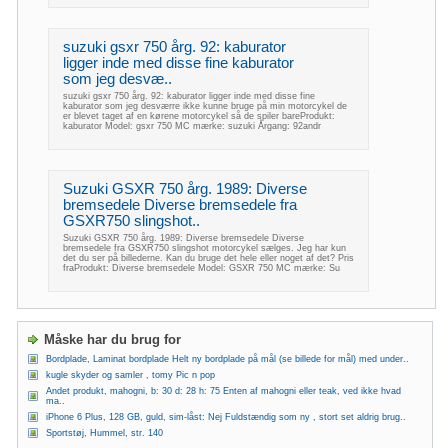
suzuki gsxr 750 årg. 92: kaburator
ligger inde med disse fine kaburator
som jeg desvæ..
suzuki gsxr 750 årg. 92: kaburator ligger inde med disse fine
kaburator som jeg desværre ikke kunne bruge på min motorcykel de
er blevet taget af en kørene motorcykel så de spiler bareProdukt:
kaburator Model: gsxr 750 MC mærke: suzuki Årgang: 92andr
Suzuki GSXR 750 årg. 1989: Diverse
bremsedele Diverse bremsedele fra
GSXR750 slingshot..
Suzuki GSXR 750 årg. 1989: Diverse bremsedele Diverse
bremsedele fra GSXR750 slingshot motorcykel sælges. Jeg har kun
det du ser på billederne. Kan du bruge det hele eller noget af det? Pris
fraProdukt: Diverse bremsedele Model: GSXR 750 MC mærke: Su
Måske har du brug for
Bordplade, Laminat bordplade Helt ny bordplade på mål (se billede for mål) med under..
kugle skyder og samler , tomy Pic n pop
Andet produkt, mahogni, b: 30 d: 28 h: 75 Enten af mahogni eller teak, ved ikke hvad
ma..
iPhone 6 Plus, 128 GB, guld, sim-låst: Nej Fuldstændig som ny , stort set aldrig brug..
Sportstøj, Hummel, str. 140