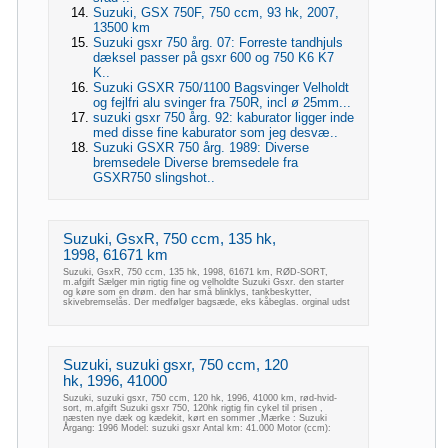
Suzuki, GSX 750F, 750 ccm, 93 hk, 2007,
13500 km
Suzuki gsxr 750 årg. 07: Forreste tandhjuls
dæksel passer på gsxr 600 og 750 K6 K7
K..
Suzuki GSXR 750/1100 Bagsvinger Velholdt
og fejlfri alu svinger fra 750R, incl ø 25mm...
suzuki gsxr 750 årg. 92: kaburator ligger inde
med disse fine kaburator som jeg desvæ..
Suzuki GSXR 750 årg. 1989: Diverse
bremsedele Diverse bremsedele fra
GSXR750 slingshot..
Suzuki, GsxR, 750 ccm, 135 hk,
1998, 61671 km
Suzuki, GsxR, 750 ccm, 135 hk, 1998, 61671 km, RØD-SORT,
m.afgift Sælger min rigtig fine og velholdte Suzuki Gsxr. den starter
og køre som en drøm. den har små blinklys, tankbeskytter,
skivebremselås. Der medfølger bagsæde, eks kåbeglas. orginal udst
Suzuki, suzuki gsxr, 750 ccm, 120
hk, 1996, 41000
Suzuki, suzuki gsxr, 750 ccm, 120 hk, 1996, 41000 km, rød-hvid-
sort, m.afgift Suzuki gsxr 750, 120hk rigtig fin cykel til prisen ,
næsten nye dæk og kædekit, kørt en sommer ,Mærke : Suzuki
Årgang: 1996 Model: suzuki gsxr Antal km: 41.000 Motor (ccm):