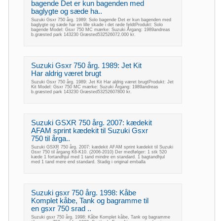
bagende Det er kun bagenden med
baglygte og sæde ha..
Suzuki Gsxr 750 årg. 1989: Solo bagende Det er kun bagenden med
baglygte og sæde har en lille skade i det røde feldtProdukt: Solo
bagende Model: Gsxr 750 MC mærke: Suzuki Årgang: 1989andreas
b.græsted park 143230 Græsted532526072.000 kr.
Suzuki Gsxr 750 årg. 1989: Jet Kit
Har aldrig været brugt
Suzuki Gsxr 750 årg. 1989: Jet Kit Har aldrig været brugtProdukt: Jet
Kit Model: Gsxr 750 MC mærke: Suzuki Årgang: 1989andreas
b.græsted park 143230 Græsted53252607800 kr.
Suzuki GSXR 750 årg. 2007: kædekit
AFAM sprint kædekit til Suzuki Gsxr
750 til årga..
Suzuki GSXR 750 årg. 2007: kædekit AFAM sprint kædekit til Suzuki
Gsxr 750 til årgang K6-K10. (2006-2010) Der medfølger: 1 stk 520
kæde 1 fortandhjul med 1 tand mindre en standard. 1 bagtandhjul
med 1 tand mere end standard. Stadig i original emballa
Suzuki gsxr 750 årg. 1998: Kåbe
Komplet kåbe, Tank og bagramme til
en gsxr 750 srad ..
Suzuki gsxr 750 årg. 1998: Kåbe Komplet kåbe, Tank og bagramme