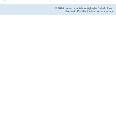
© 2026 datezr.com. Alle rettigheder forbeholdes.
Kontakt
|
Privatliv
|
Vilkår og betingelser