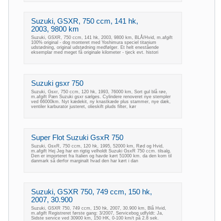
Suzuki, GSXR, 750 ccm, 141 hk,
2003, 9800 km
Suzuki, GSXR, 750 ccm, 141 hk, 2003, 9800 km, BLÅ/Hvid, m.afgift
100% original - dog monteret med Yoshimura speciel titanium
udstødning, original udstødning medfølger. Et helt enestående
eksemplar med meget få originale kilometer - tjeck evt. histori
Suzuki gsxr 750
Suzuki, Gsxr, 750 ccm, 120 hk, 1993, 76000 km, Sort gul blå røe,
m.afgift Pæn Suzuki gsxr sælges. Cylindere renoveret nye stempler
ved 66000km. Nyt kædekit, ny knastkæde plus stammer, nye dæk,
ventiler karburator justeret, olieskift pluds filter, kør
Super Flot Suzuki GsxR 750
Suzuki, GsxR, 750 ccm, 120 hk, 1995, 52000 km, Rød og Hvid,
m.afgift Hej Jeg har en rigtig velholdt Suzuki GsxR 750 ccm. tilsalg.
Den er importeret fra Italien og havde kørt 51000 km. da den kom til
danmark så derfor marginalt hvad den har kørt i dan
Suzuki, GSXR 750, 749 ccm, 150 hk,
2007, 30.900
Suzuki, GSXR 750, 749 ccm, 150 hk, 2007, 30.900 km, Blå Hvid,
m.afgift Registreret første gang: 3/2007, Servicebog udfyldt: Ja,
Sidste service ved 30900 km, 150 HK, 0-100 km/t på 2.8 sek.