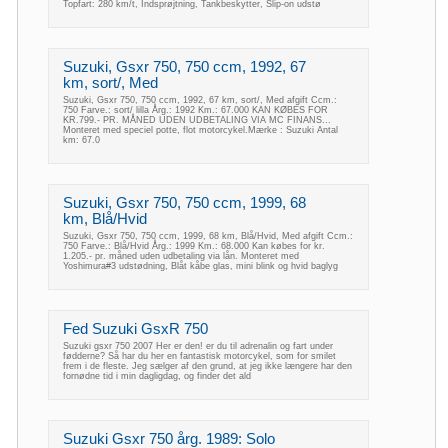
Topfart: 280 km/t, Indsprøjtning, Tankbeskytter, Slip-on udstø
Suzuki, Gsxr 750, 750 ccm, 1992, 67
km, sort/, Med
Suzuki, Gsxr 750, 750 ccm, 1992, 67 km, sort/, Med afgift Ccm.:
750 Farve.: sort/ lilla Årg.: 1992 Km.: 67.000 KAN KØBES FOR
KR.799.- PR. MÅNED UDEN UDBETALING VIA MC FINANS...
Monteret med speciel potte, flot motorcykel.Mærke : Suzuki Antal
km: 67.0
Suzuki, Gsxr 750, 750 ccm, 1999, 68
km, Blå/Hvid
Suzuki, Gsxr 750, 750 ccm, 1999, 68 km, Blå/Hvid, Med afgift Ccm.:
750 Farve.: Blå/Hvid Årg.: 1999 Km.: 68.000 Kan købes for kr.
1.205.- pr. måned uden udbetaling via lån. Monteret med
Yoshimura#3 udstødning, Blåt kåbe glas, mini blink og hvid baglyg
Fed Suzuki GsxR 750
Suzuki gsxr 750 2007 Her er den! er du til adrenalin og fart under
fødderne? Så har du her en fantastisk motorcykel, som for smilet
frem i de fleste. Jeg sælger af den grund, at jeg ikke længere har den
fornødne tid i min dagligdag, og finder det ald
Suzuki Gsxr 750 årg. 1989: Solo