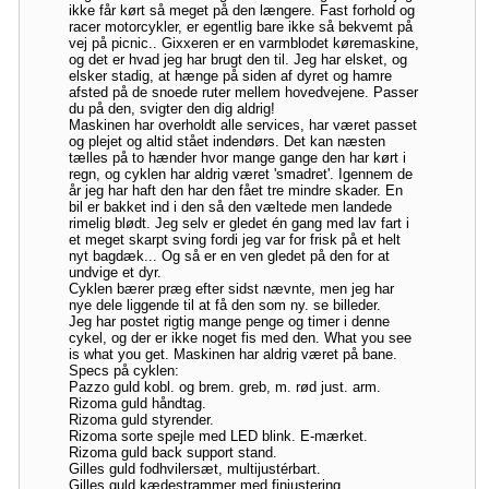
ikke får kørt så meget på den længere. Fast forhold og
racer motorcykler, er egentlig bare ikke så bekvemt på
vej på picnic.. Gixxeren er en varmblodet køremaskine,
og det er hvad jeg har brugt den til. Jeg har elsket, og
elsker stadig, at hænge på siden af dyret og hamre
afsted på de snoede ruter mellem hovedvejene. Passer
du på den, svigter den dig aldrig!
Maskinen har overholdt alle services, har været passet
og plejet og altid stået indendørs. Det kan næsten
tælles på to hænder hvor mange gange den har kørt i
regn, og cyklen har aldrig været 'smadret'. Igennem de
år jeg har haft den har den fået tre mindre skader. En
bil er bakket ind i den så den væltede men landede
rimelig blødt. Jeg selv er gledet én gang med lav fart i
et meget skarpt sving fordi jeg var for frisk på et helt
nyt bagdæk... Og så er en ven gledet på den for at
undvige et dyr.
Cyklen bærer præg efter sidst nævnte, men jeg har
nye dele liggende til at få den som ny. se billeder.
Jeg har postet rigtig mange penge og timer i denne
cykel, og der er ikke noget fis med den. What you see
is what you get. Maskinen har aldrig været på bane.
Specs på cyklen:
Pazzo guld kobl. og brem. greb, m. rød just. arm.
Rizoma guld håndtag.
Rizoma guld styrender.
Rizoma sorte spejle med LED blink. E-mærket.
Rizoma guld back support stand.
Gilles guld fodhvilersæt, multijustérbart.
Gilles guld kædestrammer med finjustering.