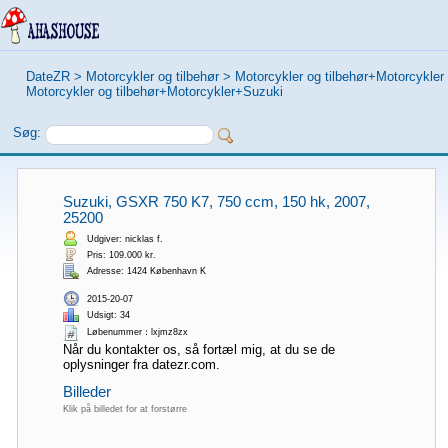
DateZR
>
Motorcykler og tilbehør
>
Motorcykler og tilbehør+Motorcykler
Motorcykler og tilbehør+Motorcykler+Suzuki
Søg:
Suzuki, GSXR 750 K7, 750 ccm, 150 hk, 2007,
25200
Udgiver: nicklas f.
Pris: 109.000 kr.
Adresse: 1424 København K
2015-20-07
Udsigt: 34
Løbenummer：lxjmz8zx
Når du kontakter os, så fortæl mig, at du se de
oplysninger fra datezr.com.
Billeder
Klik på billedet for at forstørre