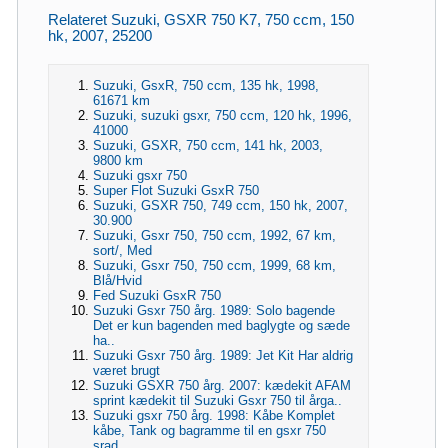
Relateret Suzuki, GSXR 750 K7, 750 ccm, 150
hk, 2007, 25200
Suzuki, GsxR, 750 ccm, 135 hk, 1998,
61671 km
Suzuki, suzuki gsxr, 750 ccm, 120 hk, 1996,
41000
Suzuki, GSXR, 750 ccm, 141 hk, 2003,
9800 km
Suzuki gsxr 750
Super Flot Suzuki GsxR 750
Suzuki, GSXR 750, 749 ccm, 150 hk, 2007,
30.900
Suzuki, Gsxr 750, 750 ccm, 1992, 67 km,
sort/, Med
Suzuki, Gsxr 750, 750 ccm, 1999, 68 km,
Blå/Hvid
Fed Suzuki GsxR 750
Suzuki Gsxr 750 årg. 1989: Solo bagende
Det er kun bagenden med baglygte og sæde
ha..
Suzuki Gsxr 750 årg. 1989: Jet Kit Har aldrig
været brugt
Suzuki GSXR 750 årg. 2007: kædekit AFAM
sprint kædekit til Suzuki Gsxr 750 til årga..
Suzuki gsxr 750 årg. 1998: Kåbe Komplet
kåbe, Tank og bagramme til en gsxr 750
srad ..