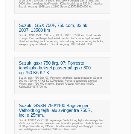
til en gsxr 750 srad fra 1998. Sort/sølv Fornuftig pæn stand. pris
5000 eller fornuftige budProdukt: Kåbe Model: gsxr 750 MC mærke:
Suzuki Årgang: 1998Lars L.2860 Søborg285733665.000 kr.
Suzuki, GSX 750F, 750 ccm, 93 hk,
2007, 13500 km
Suzuki, GSX 750F, 750 ccm, 93 hk, 2007, 13500 km, Rød metalic,
m.afgift Der medfølger hydraulisk mc-lift, to Schuberthjelme med
bluetooth-anlæg, tanktaske, org. udstødning, sidetasker og topboks,
sælges nysynet.Mærke : Suzuki Årgang: 2007 Model: GSX
Suzuki gsxr 750 årg. 07: Forreste
tandhjuls dæksel passer på gsxr 600
og 750 K6 K7 K..
Suzuki gsxr 750 årg. 07: Forreste tandhjuls dæksel passer på gsxr
600 og 750 K6 K7 K8 K9 L0Produkt: Forreste tandhjuls dæksel
Model: gsxr 750 MC mærke: Suzuki Årgang: 07Hans P.8560
Kolind27244377700 kr.
Suzuki GSXR 750/1100 Bagsvinger
Velholdt og fejlfri alu svinger fra 750R,
incl ø 25mm...
Suzuki GSXR 750/1100 Bagsvinger Velholdt og fejlfri alu svinger fra
750R, incl ø 25mm. nålelejer, evt til andre projekter, plads til hjul op
til 68cm/diameter og 245mm. bredde indvendigt ved baghjul. Foran
ved nålelejerne er bredden 228mm Flere forsk