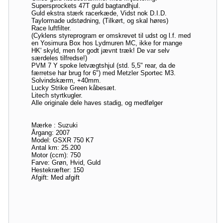
Supersprockets 47T guld bagtandhjul.
Guld ekstra stærk racerkæde, Vidst nok D.I.D.
Taylormade udstødning, (Tilkørt, og skal høres)
Race luftfilter.
(Cyklens styreprogram er omskrevet til udst og l.f. med
en Yosimura Box hos Lydmuren MC, ikke for mange
HK' skyld, men for godt jævnt træk! De var selv
særdeles tilfredse!)
PVM 7 Y spoke letvægtshjul (std. 5,5" rear, da de
færretse har brug for 6") med Metzler Sportec M3.
Solvindskærm, +40mm.
Lucky Strike Green kåbesæt.
Litech styrtkugler.
Alle originale dele haves stadig, og medfølger
Mærke : Suzuki
Årgang: 2007
Model: GSXR 750 K7
Antal km: 25.200
Motor (ccm): 750
Farve: Grøn, Hvid, Guld
Hestekræfter: 150
Afgift: Med afgift