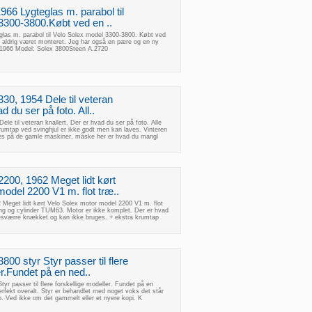
966 Lygteglas m. parabol til
3300-3800.Købt ved en ..
glas m. parabol til Velo Solex model 3300-3800. Købt ved
har aldrig været monteret. Jeg har også en pære og en ny
 1966 Model: Solex 3800Steen A.2720
30, 1954 Dele til veteran
d du ser på foto. All..
le til veteran knallert, Der er hvad du ser på foto. Alle
umtap ved svinghjul er ikke godt men kan laves. Vinteren
ues på de gamle maskiner, måske her er hvad du mangl
200, 1962 Meget lidt kørt
odel 2200 V1 m. flot træ..
 Meget lidt kørt Velo Solex motor model 2200 V1 m. flot
ing og cylinder TUM63. Motor er ikke komplet. Der er hvad
desværre knækket og kan ikke bruges. + ekstra krumtap
800 styr Styr passer til flere
er.Fundet på en ned..
yr passer til flere forskellige modeller. Fundet på en
erfekt overalt. Styr er behandlet med noget voks det står
to. Ved ikke om det gammelt eller et nyere kopi. K