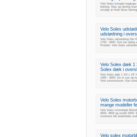
Velo Solex komplet baglygte 
ledning. Glas og fatning sta
umuligt at finde disse fatni
Velo Solex udstød
udstødning i overs
Velo Solex udstødning Har få
1700 - 4600. Den har aldrig 
Produkt: Velo Solex udstød
Velo Solex dæk 1 3
Solex dæk i overs
Velo Solex dæk 1 3/4 x 19" H
1400 - 4600. De er nye og ha
Velo sommerturen. Kan sendes
Velo Solex motorbø
mange modeller fe
Velo Solex motorbøjle Motor
4600, 4800 og model 5000. B
monteres lidt anderledes end
Velo solex motorbl