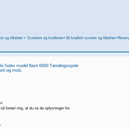
er og tilbehør
>
Scootere og knallerter+30 knallert scooter og tilbehør+Reserve
lo Solex model flash 6000 Tændingsspole
lash og mod..
19
 så fortæl mig, at du se de oplysninger fra
re