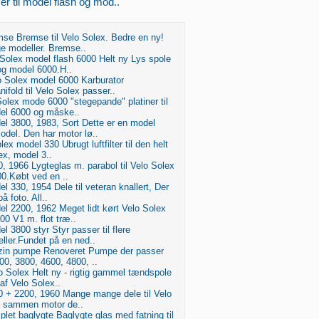
 til model flash og mod..
mse Bremse til Velo Solex. Bedre en ny!
ge modeller. Bremse..
 Solex model flash 6000 Helt ny Lys spole
 og model 6000.H..
o Solex model 6000 Karburator
ifold til Velo Solex passer..
olex mode 6000 "stegepande" platiner til
el 6000 og måske..
el 3800, 1983, Sort Dette er en model
del. Den har motor lø..
olex model 330 Ubrugt luftfilter til den helt
ex, model 3..
, 1966 Lygteglas m. parabol til Velo Solex
0.Købt ved en ..
l 330, 1954 Dele til veteran knallert, Der
å foto. All..
l 2200, 1962 Meget lidt kørt Velo Solex
0 V1 m. flot træ..
l 3800 styr Styr passer til flere
eller.Fundet på en ned..
zin pumpe Renoveret Pumpe der passer
0, 3800, 4600, 4800, ..
 Solex Helt ny - rigtig gammel tændspole
 af Velo Solex..
0 + 2200, 1960 Mange mange dele til Velo
lt sammen motor de..
let baglygte Baglygte glas med fatning til