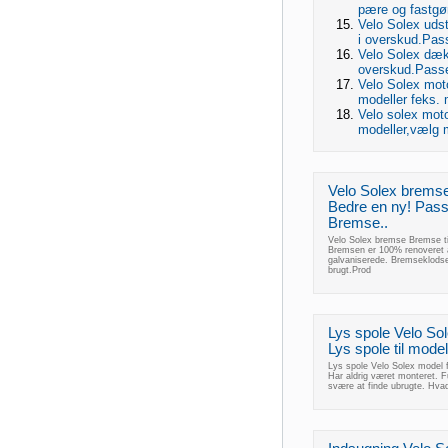
pære og fastgør
Velo Solex uds
i overskud.Pass
Velo Solex dæk 
overskud.Passer
Velo Solex moto
modeller feks. 
Velo solex moto
modeller,vælg 
Velo Solex bremse
Bedre en ny! Passe
Bremse..
Velo Solex bremse Bremse ti
Bremsen er 100% renoveret af
galvaniserede. Bremseklodser
brugt.Prod
Lys spole Velo Sol
Lys spole til mode
Lys spole Velo Solex model f
Har aldrig været monteret. F
svære at finde ubrugte. Hva