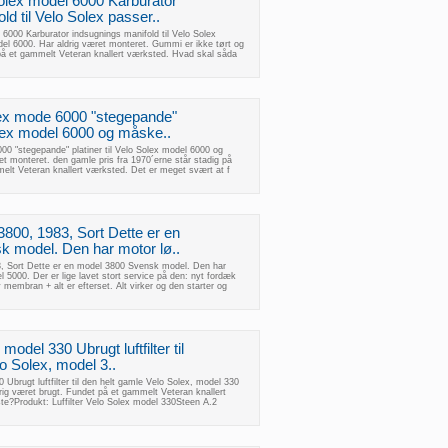
olex model 6000 Karburator
ld til Velo Solex passer..
6000 Karburator indsugnings manifold til Velo Solex
del 6000. Har aldrig været monteret. Gummi er ikke tørt og
 på et gammelt Veteran knallert værksted. Hvad skal såda
ex mode 6000 "stegepande"
Solex model 6000 og måske..
0 "stegepande" platiner til Velo Solex model 6000 og
t monteret. den gamle pris fra 1970´erne står stadig på
elt Veteran knallert værksted. Det er meget svært at f
800, 1983, Sort Dette er en
 model. Den har motor lø..
, Sort Dette er en model 3800 Svensk model. Den har
 5000. Der er lige lavet stort service på den: nyt fordæk
membran + alt er efterset. Alt virker og den starter og
 model 330 Ubrugt luftfilter til
o Solex, model 3..
0 Ubrugt luftfilter til den helt gamle Velo Solex, model 330
ig været brugt. Fundet på et gammelt Veteran knallert
te?Produkt: Luffilter Velo Solex model 330Steen A.2