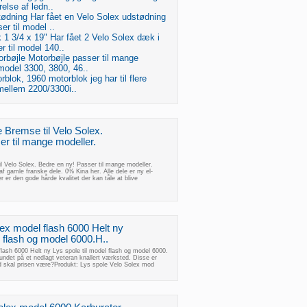
else af ledn..
tødning Har fået en Velo Solex udstødning
er til model ..
1 3/4 x 19" Har fået 2 Velo Solex dæk i
 til model 140..
rbøjle Motorbøjle passer til mange
model 3300, 3800, 46..
rblok, 1960 motorblok jeg har til flere
mellem 2200/3300i..
 Bremse til Velo Solex.
r til mange modeller.
l Velo Solex. Bedre en ny! Passer til mange modeller.
 gamle franske dele. 0% Kina her. Alle dele er ny el-
 er den gode hårde kvalitet der kan tåle at blive
ex model flash 6000 Helt ny
l flash og model 6000.H..
lash 6000 Helt ny Lys spole til model flash og model 6000.
undet på et nedlagt veteran knallert værksted. Disse er
d skal prisen være?Produkt: Lys spole Velo Solex mod