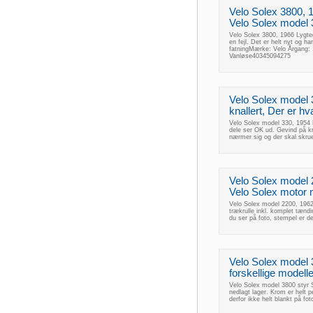
Velo Solex 3800, 1
Velo Solex model 
Velo Solex 3800, 1966 Lygte
en fejl. Det er helt nyt og 
fatningMærke: Velo Årgang:
Vanløse40345094275
Velo Solex model 3
knallert, Der er hva
Velo Solex model 330, 1954 De
dele ser OK ud. Gevind på kr
nærmer sig og der skal skr
Velo Solex model 2
Velo Solex motor m
Velo Solex model 2200, 1962
trækrulle inkl. komplet tænd
du ser på foto, stempel er 
Velo Solex model 3
forskellige modell
Velo Solex model 3800 styr St
nedlagt lager. Krom er helt p
derfor ikke helt blankt på fo