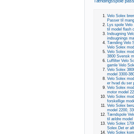
Tændingsspole passer
Velo Solex bre
Passer til man
Lys spole Velo
til model flash
Indsugning Vel
indsugnings man
Tænding Velo S
Velo Solex mod
Velo Solex mod
3800 Svensk mo
Luffilter Velo S
gamle Velo Sol
Velo Solex 3800
model 3300-380
Velo Solex mode
er hvad du ser p
Velo Solex mode
motor model 220
Velo Solex mode
forskellige mod
Velo Solex ben
model 2200, 330
Tændspole Velo
til ældre model
Velo Solex 170
Solex.Det er a
Velo Solex komp