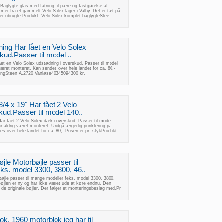
Baglygte glas med fatning til pære og fastgørelse af
mmer fra et gammelt Velo Solex lager i Valby. Det er tæt på
nger ubrugte.Produkt: Velo Solex komplet baglygteStee
ning Har fået en Velo Solex
kud.Passer til model ..
et en Velo Solex udstødning i overskud. Passer til model
været monteret. Kan sendes over hele landet for ca. 80,-
ningSteen A.2720 Vanløse40345094300 kr.
/4 x 19" Har fået 2 Velo
kud.Passer til model 140..
ar fået 2 Velo Solex dæk i overskud. Passer til model
r aldrig været monteret. Undgå ærgerlig punktering på
 over hele landet for ca. 80,- Prisen er pr. stykProdukt:
jle Motorbøjle passer til
ks. model 3300, 3800, 46..
bøjle passer til mange modeller feks. model 3300, 3800,
øjlen er ny og har ikke været ude at køre endnu. Den
 de originale bøjler. Der følger et monteringsbeslag med.Pr
ok, 1960 motorblok jeg har til