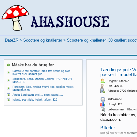
DateZR
>
Scootere og knallerter
>
Scootere og knallerter+30 knallert scoot
Måske har du brug for
Tændingsspole Ve
Barstol 2 stk barstole, med træ sæde og hvid
passer til model f
lakeret stel, samlet pris
Spisebord, Teak, Danish Control - FURNITUR
Udgiver: Steen A.
MAKERS
Pris: 400 kr.
Porcelæn, Kop, Arabia Mumi kop, udgået model.
Mumi på isen
Adresse: 2720 Vanløse
Andet Bord samt stol.... pænt stand.....
2015-26-04
Island, postfrisk, helark, afanr. 326
Udsigt: 112
Løbenummer：89nqyn
Når du kontakter os,
datezr.com.
Billeder
Klik på billedet for at forstør