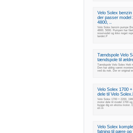
Velo Solex benzi
der passer model 
4800, ..
Velo Solex benzin pumpe Re
4800, 5000. Pumpen har fået 
reservedel og ikke noget re
landet.P
Tændspole Velo So
tændspole til ældr
Tændspole Velo Solex Helt ny
Den har aldrig været montere
ved du nok. Der er original 
Velo Solex 1700 
dele til Velo Sole
Velo Solex 1700 + 2200, 196
motor dele til model 1700 og
bygge dig en ekstra motor. D
en m
Velo Solex komple
fatning til pære og