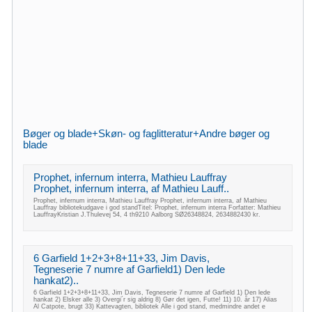
Bøger og blade+Skøn- og faglitteratur+Andre bøger og
blade
Prophet, infernum interra, Mathieu Lauffray
Prophet, infernum interra, af Mathieu Lauff..
Prophet, infernum interra, Mathieu Lauffray Prophet, infernum interra, af Mathieu
Lauffray bibliotekudgave i god standTitel: Prophet, infernum interra Forfatter: Mathieu
LauffrayKristian J.Thulevej 54, 4 th9210 Aalborg SØ26348824, 2634882430 kr.
6 Garfield 1+2+3+8+11+33, Jim Davis,
Tegneserie 7 numre af Garfield1) Den lede
hankat2)..
6 Garfield 1+2+3+8+11+33, Jim Davis, Tegneserie 7 numre af Garfield 1) Den lede
hankat 2) Elsker alle 3) Overgi´r sig aldrig 8) Gør det igen, Futte! 11) 10. år 17) Alias
Al Catpote, brugt 33) Kattevagten, bibliotek Alle i god stand, medmindre andet e