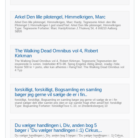
Arkel Den lille pilotengel, Himmelkrigen, Marc
Arkel Den lille pilotengel, Himmelkrigen, Marc Hardy, Tegneserie Arkel- den lille
Pilotengel 1 Himmelkrigen I god standTitel: Arkel Den lille pilotengel, Himmelkrigen
Type: Tegneserie Forfatter: Marc HardyKristian J.Thulevej 54, 4 th9210 Aalborg
SØ26
The Walking Dead Omnibus vol 4, Robert
Kirkman
The Walking Dead Omnibus vol 4, Robert Kirkman, Tegneserie Tegneserien der
inspirerede tv serien. Indeholder #73–96. Sprog Engelsk Aldrig åbnet, stadig i folie.
Koster 500 kr + porto, eller kan afhentes i HøngTitel: The Walking Dead Omnibus vol
4 Typ
forskilligt, forskilligt, Bogsamling en samling
bøger jeg gerne vil sælge de er i fin..
forskilligt, forskilligt, Bogsamling en samling bøger jeg gerne vil sælge de er i fin
stand sælger delt eller samlet pris iden er sat samlet fragt efter antalTitel: forskilligt
Type: Bogsamling Forfatter: forskilligtTove C.10, st-1frederiksborgvej 10
Du vælger handlingen i, Div, anden bog 5
bøger i "Du vælger handlingen i :1) Cirkus,..
Du vælger handlingen i, Div, anden bog 5 bøger i "Du vælger handlingen i : 1) Cirkus,