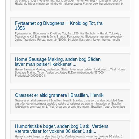
ok stand. 2) Det mystiske hus, har løse sider men er komplet 4) Din egne robot 5)
Hjælp! du bliver mindre og mindre 6) Indianer sporet Man er selv hovedpersonen i b
Fyrtaarnet og Bivognens + Knold og Tot, fra
1956
Fyrtaarnet og Bivognens + Knold og Tot, fra 1956, Kai Engholm + Harald Toksvig ,
Tegneserie Kai Engholm & Jens Brandt. Fyrtaarnet og Bivognens muntre oplevelser.
Julius Trandberg Forlag, uden år (1956), 14 sider illustreret i farver, heftet, rimelig
Home Sausage Making, anden bog Sådan
laver man pølser i køkkenet....
Home Sausage Making, anden bog Sådan laver man pølser i køkkenet....Titel: Home
Sausage Making Type: Anden bogJeppe R.Dronningensgade 537000
Fredericia2469009550 kr.
Græsset er altid grønnere i Brasilien, Henrik
Græsset er altid grønnere i Brasilien, Henrik Brandao Jønsson, anden bog Med fem
vm titler og en nærmest endeløs række af stjerner op gennem historien er Brasilien
fodboldens stormagt nr 1.Titel: Græsset er altid grønnere i Brasilien Type: Anden bog
Humoristiske bøger, anden bog 1 stk. Verdens
værste vitser for voksne 96 sider.1 stk...
Humoristiske bøger, anden bog 1 stk. Verdens værste vitser for voksne 96 sider. 1