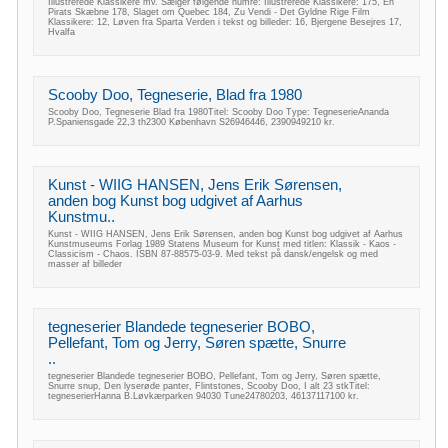
Illustrerede Klassikere mv. Sælger følgende numre: Illustrerede Klassikere: 175, En
Pirats Skæbne 178, Slaget om Quebec 184, Zu Vendi - Det Gyldne Rige Film
Klassikere: 12, Løven fra Sparta Verden i tekst og billeder: 16, Bjergene Besejres 17,
Hvalfa
Scooby Doo, Tegneserie, Blad fra 1980
Scooby Doo, Tegneserie Blad fra 1980Titel: Scooby Doo Type: TegneserieAnanda
P.Spaniensgade 22,3 th2300 København S26946446, 2390949210 kr.
Kunst - WIIG HANSEN, Jens Erik Sørensen,
anden bog Kunst bog udgivet af Aarhus
Kunstmu..
Kunst - WIIG HANSEN, Jens Erik Sørensen, anden bog Kunst bog udgivet af Aarhus
Kunstmuseums Forlag 1989 Statens Museum for Kunst med titlen: Klassik - Kaos -
Classicism - Chaos. ISBN 87-88575-03-9. Med tekst på dansk/engelsk og med
masser af billeder
tegneserier Blandede tegneserier BOBO,
Pellefant, Tom og Jerry, Søren spætte, Snurre
..
tegneserier Blandede tegneserier BOBO, Pellefant, Tom og Jerry, Søren spætte,
Snurre snup, Den lyserøde panter, Flintstones, Scooby Doo, I alt 23 stkTitel:
tegneserierHanna B.Løvkærparken 94030 Tune24780203, 46137117100 kr.