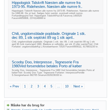
Hippologisk Tidskrift Næsten alle numre fra
1973-95. Ridehesten. Næsten alle numre fr..
Hippologisk Tidskrift Næsten alle numre fra 1973-95. Ridehesten. Næsten alle numre
fra 1996-98. Giv et bud. Sælges helst samlet, eventuelt enkelt numre.
ForhandlingsprisTitel: Hippologisk TidskriftPoul Ø.Farumvej 1493520
Farum44950808, 23741148999 kr
Chili, ungdomsblade popblade. Originale 1 stk.
dec 89, 1 stk sept/okt 89 og 1 stk april..
Chili, ungdomsblade popblade. Originale 1 stk. dec 89, 1 stk sept/okt 89 og 1 stk
april 90.1stk marts/april 1990. Bladene er velholdte, per stk 15 eller samletTitel: Chili
Forfatter: ungdomsbladeKaj L.Kirsebærhaven 73520 Farum44956111, 6178831150 kr.
Scooby Doo, Interpresse , Tegneserie Fra
1980Ved forsendelse betales Porto af køber
Scooby Doo, Interpresse , Tegneserie Fra 1980 Ved forsendelse betales Porto af
køberTitel: Scooby Doo Type: Tegneserie Forfatter: InterpressePernille
S.Georginehaven 682765 Smørum3026236330 kr.
« Prev
1
2
3
4
5
...
10
Next »
Måske har du brug for