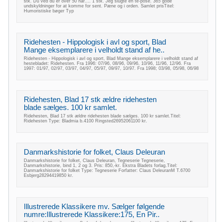
stk. Du ved du er over 50 når.... 1 stk. Jeg slugte en te-pose. 365 gode
undskyldninger for at komme for sent. Pæne og i orden. Samlet prisTitel:
Humoristiske bøger Typ
Ridehesten - Hippologisk i avl og sport, Blad
Mange eksemplarere i velholdt stand af he..
Ridehesten - Hippologisk i avl og sport, Blad Mange eksemplarere i velholdt stand af
hestebladet: Ridehesten. Fra 1996: 07/96, 08/96, 09/96, 10/96, 11/96, 12/96. Fra
1997: 01/97, 02/97, 03/97, 04/97, 05/97, 09/97, 10/97. Fra 1998; 03/98, 05/98, 06/98
Ridehesten, Blad 17 stk ældre ridehesten
blade sælges. 100 kr samlet.
Ridehesten, Blad 17 stk ældre ridehesten blade sælges. 100 kr samlet.Titel:
Ridehesten Type: Bladmia b.4100 Ringsted26952061100 kr.
Danmarkshistorie for folket, Claus Deleuran
Danmarkshistorie for folket, Claus Deleuran, Tegneserie Tegneserie,
Danmarkshistorie, bind 1, 2 og 3. Pris: 850,-kr. Ekstra Bladets forlag.Titel:
Danmarkshistorie for folket Type: Tegneserie Forfatter: Claus DeleuranM T.6700
Esbjerg28294419850 kr.
Illustrerede Klassikere mv. Sælger følgende
numre:Illustrerede Klassikere:175, En Pir..