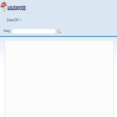
DateZR
>
Søg: