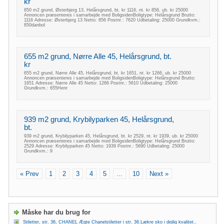
kr
850 m2 grund, Østerbjerg 13, Helårsgrund, bt. kr 1116, nt. kr 856, ub. kr 25000
Annoncen præsenteres i samarbejde med BoligsidenBoligtype: Helårsgrund Brutto:
1116 Adresse: Østerbjerg 13 Netto: 856 Postnr.: 7620 Udbetaling: 25000 Grundkvm.:
850danbol
655 m2 grund, Nørre Alle 45, Helårsgrund, bt.
kr
655 m2 grund, Nørre Alle 45, Helårsgrund, bt. kr 1651, nt. kr 1266, ub. kr 25000
Annoncen præsenteres i samarbejde med BoligsidenBoligtype: Helårsgrund Brutto:
1651 Adresse: Nørre Alle 45 Netto: 1266 Postnr.: 5610 Udbetaling: 25000
Grundkvm.: 655Henr
939 m2 grund, Krybilyparken 45, Helårsgrund,
bt.
939 m2 grund, Krybilyparken 45, Helårsgrund, bt. kr 2529, nt. kr 1939, ub. kr 25000
Annoncen præsenteres i samarbejde med BoligsidenBoligtype: Helårsgrund Brutto:
2529 Adresse: Krybilyparken 45 Netto: 1939 Postnr.: 5690 Udbetaling: 25000
Grundkvm.: 9
« Prev
1
2
3
4
5
...
10
Next »
Måske har du brug for
Stiletter, str. 36, CHANEL Ægte Chanelstiletter i str. 36.Lækre sko i dejlig kvalitet..