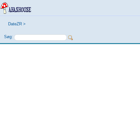
DateZR
>
Søg: