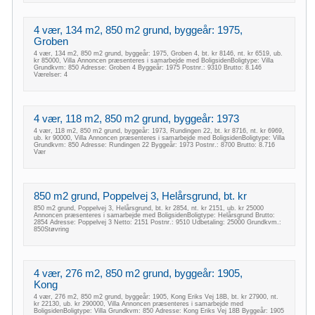
4 vær, 134 m2, 850 m2 grund, byggeår: 1975,
Groben
4 vær, 134 m2, 850 m2 grund, byggeår: 1975, Groben 4, bt. kr 8146, nt. kr 6519, ub.
kr 85000, Villa Annoncen præsenteres i samarbejde med BoligsidenBoligtype: Villa
Grundkvm: 850 Adresse: Groben 4 Byggeår: 1975 Postnr.: 9310 Brutto: 8.146
Værelser: 4
4 vær, 118 m2, 850 m2 grund, byggeår: 1973
4 vær, 118 m2, 850 m2 grund, byggeår: 1973, Rundingen 22, bt. kr 8716, nt. kr 6969,
ub. kr 90000, Villa Annoncen præsenteres i samarbejde med BoligsidenBoligtype: Villa
Grundkvm: 850 Adresse: Rundingen 22 Byggeår: 1973 Postnr.: 8700 Brutto: 8.716
Vær
850 m2 grund, Poppelvej 3, Helårsgrund, bt. kr
850 m2 grund, Poppelvej 3, Helårsgrund, bt. kr 2854, nt. kr 2151, ub. kr 25000
Annoncen præsenteres i samarbejde med BoligsidenBoligtype: Helårsgrund Brutto:
2854 Adresse: Poppelvej 3 Netto: 2151 Postnr.: 9510 Udbetaling: 25000 Grundkvm.:
850Støvring
4 vær, 276 m2, 850 m2 grund, byggeår: 1905,
Kong
4 vær, 276 m2, 850 m2 grund, byggeår: 1905, Kong Eriks Vej 18B, bt. kr 27900, nt.
kr 22130, ub. kr 290000, Villa Annoncen præsenteres i samarbejde med
BoligsidenBoligtype: Villa Grundkvm: 850 Adresse: Kong Eriks Vej 18B Byggeår: 1905