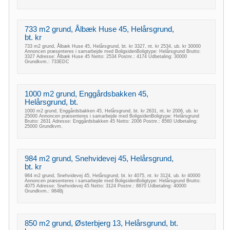
733 m2 grund, Ålbæk Huse 45, Helårsgrund,
bt. kr
733 m2 grund, Ålbæk Huse 45, Helårsgrund, bt. kr 3327, nt. kr 2534, ub. kr 30000
Annoncen præsenteres i samarbejde med BoligsidenBoligtype: Helårsgrund Brutto:
3327 Adresse: Ålbæk Huse 45 Netto: 2534 Postnr.: 4174 Udbetaling: 30000
Grundkvm.: 733EDC
1000 m2 grund, Enggårdsbakken 45,
Helårsgrund, bt.
1000 m2 grund, Enggårdsbakken 45, Helårsgrund, bt. kr 2631, nt. kr 2006, ub. kr
25000 Annoncen præsenteres i samarbejde med BoligsidenBoligtype: Helårsgrund
Brutto: 2631 Adresse: Enggårdsbakken 45 Netto: 2006 Postnr.: 8560 Udbetaling:
25000 Grundkvm.
984 m2 grund, Snehvidevej 45, Helårsgrund,
bt. kr
984 m2 grund, Snehvidevej 45, Helårsgrund, bt. kr 4075, nt. kr 3124, ub. kr 40000
Annoncen præsenteres i samarbejde med BoligsidenBoligtype: Helårsgrund Brutto:
4075 Adresse: Snehvidevej 45 Netto: 3124 Postnr.: 8870 Udbetaling: 40000
Grundkvm.: 984Bj
850 m2 grund, Østerbjerg 13, Helårsgrund, bt.