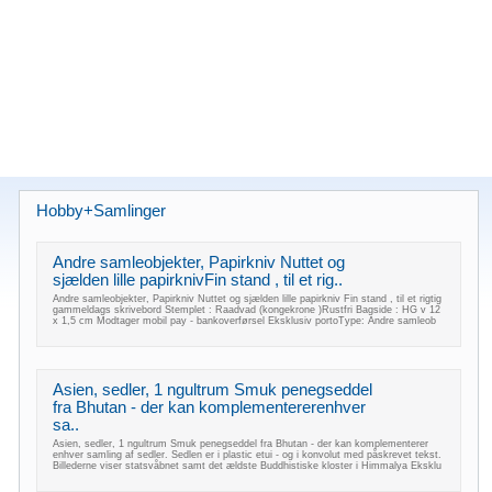
Hobby+Samlinger
Andre samleobjekter, Papirkniv Nuttet og
sjælden lille papirknivFin stand , til et rig..
Andre samleobjekter, Papirkniv Nuttet og sjælden lille papirkniv Fin stand , til et rigtig
gammeldags skrivebord Stemplet : Raadvad (kongekrone )Rustfri Bagside : HG v 12
x 1,5 cm Modtager mobil pay - bankoverførsel Eksklusiv portoType: Andre samleob
Asien, sedler, 1 ngultrum Smuk penegseddel
fra Bhutan - der kan komplementererenhver
sa..
Asien, sedler, 1 ngultrum Smuk penegseddel fra Bhutan - der kan komplementerer
enhver samling af sedler. Sedlen er i plastic etui - og i konvolut med påskrevet tekst.
Billederne viser statsvåbnet samt det ældste Buddhistiske kloster i Himmalya Eksklu