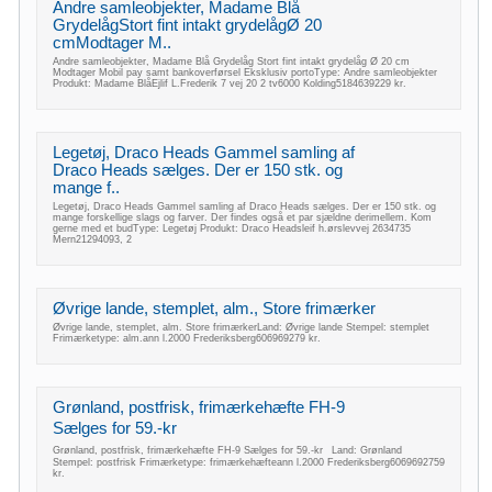
Andre samleobjekter, Madame Blå
GrydelågStort fint intakt grydelågØ 20
cmModtager M..
Andre samleobjekter, Madame Blå Grydelåg Stort fint intakt grydelåg Ø 20 cm
Modtager Mobil pay samt bankoverførsel Eksklusiv portoType: Andre samleobjekter
Produkt: Madame BlåEjlif L.Frederik 7 vej 20 2 tv6000 Kolding5184639229 kr.
Legetøj, Draco Heads Gammel samling af
Draco Heads sælges. Der er 150 stk. og
mange f..
Legetøj, Draco Heads Gammel samling af Draco Heads sælges. Der er 150 stk. og
mange forskellige slags og farver. Der findes også et par sjældne derimellem. Kom
gerne med et budType: Legetøj Produkt: Draco Headsleif h.ørslevvej 2634735
Mern21294093, 2
Øvrige lande, stemplet, alm., Store frimærker
Øvrige lande, stemplet, alm. Store frimærkerLand: Øvrige lande Stempel: stemplet
Frimærketype: alm.ann l.2000 Frederiksberg606969279 kr.
Grønland, postfrisk, frimærkehæfte FH-9
Sælges for 59.-kr
Grønland, postfrisk, frimærkehæfte FH-9 Sælges for 59.-kr Land: Grønland
Stempel: postfrisk Frimærketype: frimærkehæfteann l.2000 Frederiksberg6069692759
kr.