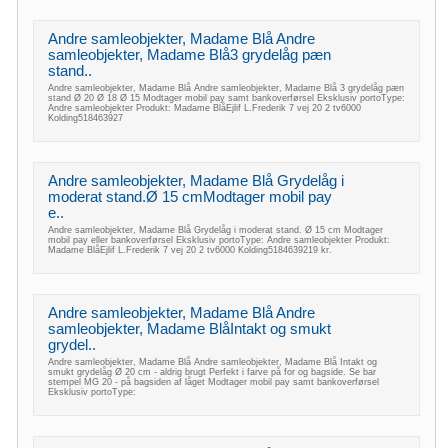
Andre samleobjekter, Madame Blå Andre
samleobjekter, Madame Blå3 grydelåg pæn
stand..
Andre samleobjekter, Madame Blå Andre samleobjekter, Madame Blå 3 grydelåg pæn
stand Ø 20 Ø 18 Ø 15 Modtager mobil pay samt bankoverførsel Eksklusiv portoType:
Andre samleobjekter Produkt: Madame BlåEjlif L.Frederik 7 vej 20 2 tv6000
Kolding518463927
Andre samleobjekter, Madame Blå Grydelåg i
moderat stand.Ø 15 cmModtager mobil pay
e..
Andre samleobjekter, Madame Blå Grydelåg i moderat stand. Ø 15 cm Modtager
mobil pay eller bankoverførsel Eksklusiv portoType: Andre samleobjekter Produkt:
Madame BlåEjlif L.Frederik 7 vej 20 2 tv6000 Kolding5184639219 kr.
Andre samleobjekter, Madame Blå Andre
samleobjekter, Madame BlåIntakt og smukt
grydel..
Andre samleobjekter, Madame Blå Andre samleobjekter, Madame Blå Intakt og
smukt grydelåg Ø 20 cm - aldrig brugt Perfekt i farve på for og bagside. Se bar
stempel MG 20 - på bagsiden af låget Modtager mobil pay samt bankoverførsel
Eksklusiv portoType: