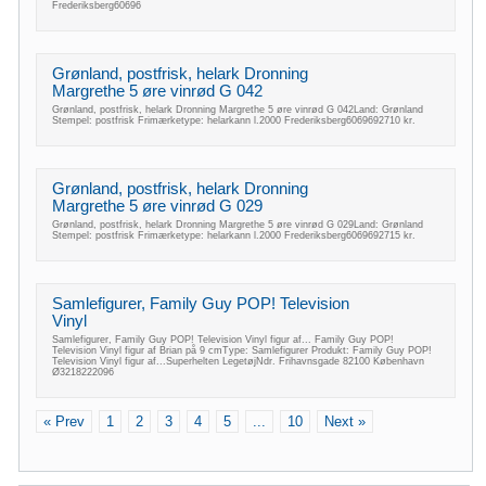
Frederiksberg60696
Grønland, postfrisk, helark Dronning
Margrethe 5 øre vinrød G 042
Grønland, postfrisk, helark Dronning Margrethe 5 øre vinrød G 042Land: Grønland
Stempel: postfrisk Frimærketype: helarkann l.2000 Frederiksberg6069692710 kr.
Grønland, postfrisk, helark Dronning
Margrethe 5 øre vinrød G 029
Grønland, postfrisk, helark Dronning Margrethe 5 øre vinrød G 029Land: Grønland
Stempel: postfrisk Frimærketype: helarkann l.2000 Frederiksberg6069692715 kr.
Samlefigurer, Family Guy POP! Television
Vinyl
Samlefigurer, Family Guy POP! Television Vinyl figur af... Family Guy POP!
Television Vinyl figur af Brian på 9 cmType: Samlefigurer Produkt: Family Guy POP!
Television Vinyl figur af...Superhelten LegetøjNdr. Frihavnsgade 82100 København
Ø3218222096
« Prev
1
2
3
4
5
...
10
Next »