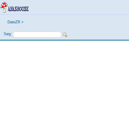
DateZR
>
Søg: