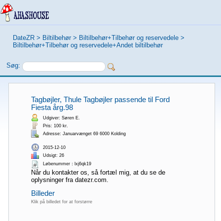
DateZR
>
Biltilbehør
>
Biltilbehør+Tilbehør og reservedele
>
Biltilbehør+Tilbehør og reservedele+Andet biltilbehør
Søg:
Tagbøjler, Thule Tagbøjler passende til Ford
Fiesta årg.98
Udgiver: Søren E.
Pris: 100 kr.
Adresse: Januarvænget 69 6000 Kolding
2015-12-10
Udsigt: 26
Løbenummer：lxj6qk19
Når du kontakter os, så fortæl mig, at du se de
oplysninger fra datezr.com.
Billeder
Klik på billedet for at forstørre