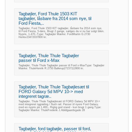
Tagbøjler, Ford Thule 1503 KIT
tagbøjler, låsbare fra 2014 som nye, til
Ford Fiesta,..
Tagbøjler, Ford Thule 1503 KIT tagbøjler, låsbare fra 2014 som nye,
til Ford Fiesta, 5-dørs. Brugt 2 gange, sælges da vi nu har solgt bilen.
Nypris, 1.470,-Type: Tagbøjler Mærke: FordMartin G.2730
Herlev23472037800 kr.
Tagbøjler, Thule Thule Tagbøjler
passer til Ford x-Max
Tagbøjler, Thule Thule Tagbøjler passer til Ford x-MaxType: Tagbøjler
Mærke: ThuleHenrik R.2750 Ballerup27157112800 kr.
Tagbøjler, Thule Thule Tagbøjlesæt til
FORD Galaxy 5d MPV 10-> med
integreret tagræ..
Tagbøjler, Thule Thule Tagbøjlesæt til FORD Galaxy 5d MPV 10->
med integreret tagræling / flush rail. Passer til nyere Ford Galaxy,
med en nypris på 1.400,- Rigtig god stand - kun brugt 1 gang.Type:
Tagbøjler Mærke: ThuleFrederik J.Abildgaardsgade 28
Tagbøjler, ford tagbøjle, passer til ford,