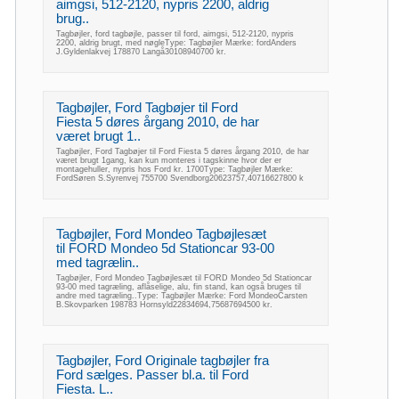
aimgsi, 512-2120, nypris 2200, aldrig
brug..
Tagbøjler, ford tagbøjle, passer til ford, aimgsi, 512-2120, nypris
2200, aldrig brugt, med nøgleType: Tagbøjler Mærke: fordAnders
J.Gyldenlakvej 178870 Langå30108940700 kr.
Tagbøjler, Ford Tagbøjer til Ford
Fiesta 5 døres årgang 2010, de har
været brugt 1..
Tagbøjler, Ford Tagbøjer til Ford Fiesta 5 døres årgang 2010, de har
været brugt 1gang, kan kun monteres i tagskinne hvor der er
montagehuller, nypris hos Ford kr. 1700Type: Tagbøjler Mærke:
FordSøren S.Syrenvej 755700 Svendborg20623757,40716627800 k
Tagbøjler, Ford Mondeo Tagbøjlesæt
til FORD Mondeo 5d Stationcar 93-00
med tagrælin..
Tagbøjler, Ford Mondeo Tagbøjlesæt til FORD Mondeo 5d Stationcar
93-00 med tagræling, aflåselige, alu, fin stand, kan også bruges til
andre med tagræling..Type: Tagbøjler Mærke: Ford MondeoCarsten
B.Skovparken 198783 Hornsyld22834694,75687694500 kr.
Tagbøjler, Ford Originale tagbøjler fra
Ford sælges. Passer bl.a. til Ford
Fiesta. L..