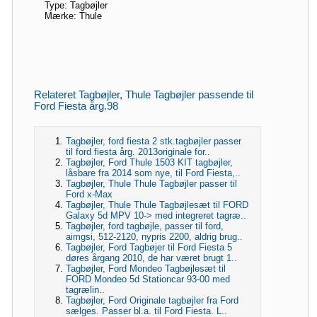
Type: Tagbøjler
Mærke: Thule
Relateret Tagbøjler, Thule Tagbøjler passende til
Ford Fiesta årg.98
Tagbøjler, ford fiesta 2 stk.tagbøjler passer
til ford fiesta årg. 2013originale for..
Tagbøjler, Ford Thule 1503 KIT tagbøjler,
låsbare fra 2014 som nye, til Ford Fiesta,..
Tagbøjler, Thule Thule Tagbøjler passer til
Ford x-Max
Tagbøjler, Thule Thule Tagbøjlesæt til FORD
Galaxy 5d MPV 10-> med integreret tagræ..
Tagbøjler, ford tagbøjle, passer til ford,
aimgsi, 512-2120, nypris 2200, aldrig brug..
Tagbøjler, Ford Tagbøjer til Ford Fiesta 5
døres årgang 2010, de har været brugt 1..
Tagbøjler, Ford Mondeo Tagbøjlesæt til
FORD Mondeo 5d Stationcar 93-00 med
tagrælin..
Tagbøjler, Ford Originale tagbøjler fra Ford
sælges. Passer bl.a. til Ford Fiesta. L..