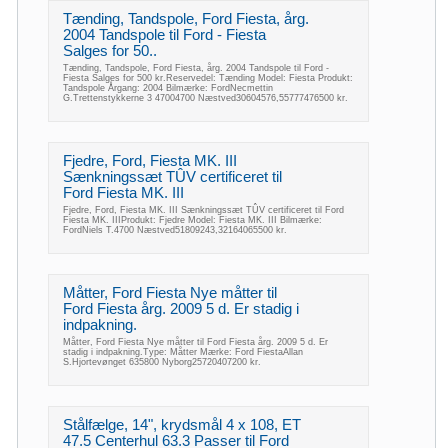
Tænding, Tandspole, Ford Fiesta, årg.
2004 Tandspole til Ford - Fiesta
Salges for 50..
Tænding, Tandspole, Ford Fiesta, årg. 2004 Tandspole til Ford -
Fiesta Salges for 500 kr.Reservedel: Tænding Model: Fiesta Produkt:
Tandspole Årgang: 2004 Bilmærke: FordNecmettin
G.Trettenstykkerne 3 47004700 Næstved30604576,55777476500 kr.
Fjedre, Ford, Fiesta MK. III
Sænkningssæt TÛV certificeret til
Ford Fiesta MK. III
Fjedre, Ford, Fiesta MK. III Sænkningssæt TÛV certificeret til Ford
Fiesta MK. IIIProdukt: Fjedre Model: Fiesta MK. III Bilmærke:
FordNiels T.4700 Næstved51809243,32164065500 kr.
Måtter, Ford Fiesta Nye måtter til
Ford Fiesta årg. 2009 5 d. Er stadig i
indpakning.
Måtter, Ford Fiesta Nye måtter til Ford Fiesta årg. 2009 5 d. Er
stadig i indpakning.Type: Måtter Mærke: Ford FiestaAllan
S.Hjortevønget 635800 Nyborg25720407200 kr.
Stålfælge, 14", krydsmål 4 x 108, ET
47.5 Centerhul 63.3 Passer til Ford