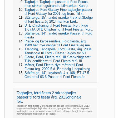
Tagbøjler Tagbøjler. passer til Ford Focus,
men sikkert også andre bilmærker. Kun b..
Tagbøjler, Ford Galaxy Fine tagbøjler passer
til Ford Galaxy fra 2001- og frem. Til r..
Stålfælge, 15", andet mærke 4 stk stålfælge
til ford fiesta åg 2014 har kun kørt..
DTE Chiptuning til Ford Fiesta, Ikon, Figo
1,6 (JA DTE Chiptuning til Ford Fiesta, Ikon..
Stålfælge, 14", andet mærke Passer til Ford
Fiesta
Plade- og karosseridele, Ford fiesta, årg.
1989 helt nye vanger til Ford Fiesta jeg me..
Tænding, Tandspole, Ford Fiesta, årg. 2004
Tandspole til Ford - Fiesta Salges for 50..
Fjedre, Ford, Fiesta MK. III Sænkningssæt
TÛV certificeret til Ford Fiesta MK. III
Måtter, Ford Fiesta Nye måtter til Ford
Fiesta årg. 2009 5 d. Er stadig i indpakning.
Stålfælge, 14", krydsmål 4 x 108, ET 47.5
Centerhul 63.3 Passer til Ford Fiesta år..
Tagbøjler, ford fiesta 2 stk.tagbøjler
passer til ford fiesta årg. 2013originale
for..
Tagbøjler, ford fiesta 2 stk.tagbøjler passer til ford fiesta årg. 2013
originale ford bøjler fejlkøb,står som nye.gi et bud. det er originale
ford bøjler, som har været monteret, men aldrig er brugt. kun seriøse
henvendelser! modellen er til fastskr