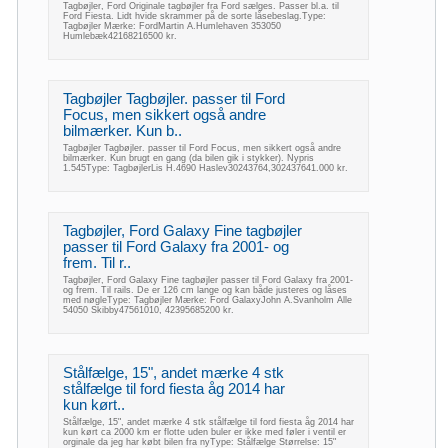
Tagbøjler, Ford Originale tagbøjler fra Ford sælges. Passer bl.a. til
Ford Fiesta. Lidt hvide skrammer på de sorte låsebeslag.Type:
Tagbøjler Mærke: FordMartin A.Humlehaven 353050
Humlebæk42168216500 kr.
Tagbøjler Tagbøjler. passer til Ford
Focus, men sikkert også andre
bilmærker. Kun b..
Tagbøjler Tagbøjler. passer til Ford Focus, men sikkert også andre
bilmærker. Kun brugt en gang (da bilen gik i stykker). Nypris
1.545Type: TagbøjlerLis H.4690 Haslev30243764,302437641.000 kr.
Tagbøjler, Ford Galaxy Fine tagbøjler
passer til Ford Galaxy fra 2001- og
frem. Til r..
Tagbøjler, Ford Galaxy Fine tagbøjler passer til Ford Galaxy fra 2001-
og frem. Til rails. De er 126 cm lange og kan både justeres og låses
med nøgleType: Tagbøjler Mærke: Ford GalaxyJohn A.Svanholm Alle
54050 Skibby47561010, 42395685200 kr.
Stålfælge, 15", andet mærke 4 stk
stålfælge til ford fiesta åg 2014 har
kun kørt..
Stålfælge, 15", andet mærke 4 stk stålfælge til ford fiesta åg 2014 har
kun kørt ca 2000 km er flotte uden buler er ikke med føler i ventil er
orginale da jeg har købt bilen fra nyType: Stålfælge Størrelse: 15"