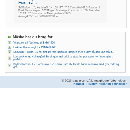
Fiesta år..
Stålfælge, 14", krydsmål 4 x 108, ET 47.5 Centerhul 63.3 Passer til
Ford Fiesta årgang 2003Type: Stålfælge Krydsmål: 4 108 Størrelse:
14" ET: 47.5christian w.Moesgårdvej 48963
Auning40221646,86492930200 kr.
Måske har du brug for
Vintrdæk på Alufælge til BMW 520
Lækker flyverdragt fra MINIATURE
Solarium, Philips, 10 rør fint 10 rørs solarium sælges med stativ så den kan stå p..
Lampeskærm, Holmegård Smuk gammel original glas lampeskærm,to farvet glas ,
perfekt ..
Badmintonsko, FZ Forza sko, FZ Forza , str. 37 Hvide badmintonsko med lyserøde og
grå..
© 2026 datezr.com. Alle rettigheder forbeholdes.
Kontakt
|
Privatliv
|
Vilkår og betingelser