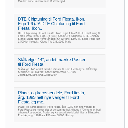
Mærke: andet mærkeJens B.Vestergad
DTE Chiptuning til Ford Fiesta, Ikon,
Figo 1,6 (JA DTE Chiptuning til Ford
Fiesta, Ikon..
DTE Chiptuning til Ford Fiesta, Ikon, Figo 1,6 (JA DTE Chiptuning til
Ford Fiesta, Ikon, Figo 1,6 (JA8) (2008-UP) Salgsinfo: DTE Chipbox
Stand: Brugt men fremstår som nyt Ny pris 4.500 kr. Salgs Pris: kun
1.500 kr. Kontakt: Claus Tlf: 23810160 Mail:
Stålfælge, 14", andet mærke Passer
til Ford Fiesta
Stålfælge, 14", andet mærke Passer til Ford FiestaType: Stålfælge
Størrelse: 14" Mærke: andet mærkeMike G.7300
Jelling40951986,40951986500 kr.
Plade- og karosseridele, Ford fiesta,
årg. 1989 helt nye vanger til Ford
Fiesta jeg me..
Plade- og karosseridele, Ford fiesta, årg. 1989 helt nye vanger til
Ford Fiesta jeg mener det er de samme helt tilbage i 70erne gi et bud
afhentetReservedel: Plade- og karosseridele Model: fiesta Bilmærke:
Ford Årgang: 1989Lars P.Forten 68860 Ulstrup