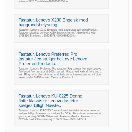
adresse3220 Tisvildeleje29808090250 kr.
Tastatur, Lenovo X230 Engelsk med
baggrundsbelysning
Tastatur, Lenovo X230 Engelsk med baggrundsbelysningProdukt:
Tastatur Mærke: Lenovo X230 EngelskJimmi A.Grønløkke Alle
1768310 Tranbjerg J20254978,42956868200 kr.
Tastatur, Lenovo Preferred Pro
tastatur Jeg sælger helt nye Lenovo
Preferred Pro tasta..
Tastatur, Lenovo Preferred Pro tastatur Jeg sælger helt nye Lenovo
Preferred Pro tastatur til 100kr. pr.stk. Rabat ved køb af flere end 1
stk. Ring, sms eller skriv en mail hvis du er interesseret og vil vide
mere. Helst SMSProdukt: Tastatur Mærke: L
Tastatur, Lenovo KU-0225 Denne
flotte klassiske Lenovo tastetur
sælges billigt. Næste..
Tastatur, Lenovo KU-0225 Denne flotte klassiske Lenovo tastetur
sælges billigt. Næsten ny, sælges for 50 kr. Hvis du er interesseret
giv mig et ring 60601440Produkt: Tastatur Mærke: Lenovo KU-
0225Michael P.Harbohøjvej 318653 Them6060144050 kr.