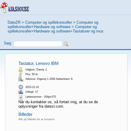
DateZR
>
Computer og spillekonsoller
>
Computer og
spillekonsoller+Hardware og software
>
Computer og
spillekonsoller+Hardware og software+Tastaturer og mus
Søg:
Tastatur, Lenovo IBM
Udgiver: Danny J.
Pris: 50 kr.
Adresse: Digevej 1 2300 København S
2015-21-10
Udsigt: 17
Løbenummer：054pv275
Når du kontakter os, så fortæl mig, at du se de
oplysninger fra datezr.com.
Billeder
Klik på billedet for at forstørre