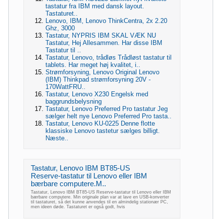
tastatur fra IBM med dansk layout.
Tastaturet..
Lenovo, IBM, Lenovo ThinkCentra, 2x 2.20
Ghz, 3000
Tastatur, NYPRIS IBM SKAL VÆK NU
Tastatur, Hej Allesammen. Har disse IBM
Tastatur til ..
Tastatur, Lenovo, trådløs Trådløst tastatur til
tablets. Har meget høj kvalitet, i..
Strømforsyning, Lenovo Original Lenovo
(IBM) Thinkpad strømforsyning 20V -
170WattFRU..
Tastatur, Lenovo X230 Engelsk med
baggrundsbelysning
Tastatur, Lenovo Preferred Pro tastatur Jeg
sælger helt nye Lenovo Preferred Pro tasta..
Tastatur, Lenovo KU-0225 Denne flotte
klassiske Lenovo tastetur sælges billigt.
Næste..
Tastatur, Lenovo IBM BT85-US
Reserve-tastatur til Lenovo eller IBM
bærbare computere.M..
Tastatur, Lenovo IBM BT85-US Reserve-tastatur til Lenovo eller IBM
bærbare computere. Min originale plan var at lave en USB-konverter
til tastaturet, så det kunne anvendes til en almindelig stationær PC,
men ideen døde. Tastaturet er også godt, hvis