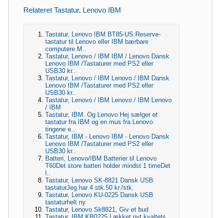
Relateret Tastatur, Lenovo IBM
Tastatur, Lenovo IBM BT85-US Reserve-
tastatur til Lenovo eller IBM bærbare
computere.M..
Tastatur, Lenovo / IBM IBM / Lenovo Dansk
Lenovo IBM /Tastaturer med PS2 eller
USB30 kr..
Tastatur, Lenovo / IBM Lenovo / IBM Dansk
Lenovo IBM /Tastaturer med PS2 eller
USB30 kr..
Tastatur, Lenovo / IBM Lenovo / IBM Lenovo
/ IBM
Tastatur, IBM. Og Lenovo Hej sælger et
tastatur fra IBM og en mus fra Lenovo
tingene e..
Tastatur, IBM - Lenovo IBM - Lenovo Dansk
Lenovo IBM /Tastaturer med PS2 eller
USB30 kr..
Batteri, Lenovo/IBM Batterier til Lenovo
T60Det store batteri holder mindst 1 timeDet
l..
Tastatur, Lenovo SK-8821 Dansk USB
tastaturJeg har 4 stk.50 kr./stk.
Tastatur, Lenovo KU-0225 Dansk USB
tastaturhelt ny
Tastatur, Lenovo Sk8821, Giv et bud
Tastatur, IBM KB0225 Lækket nyt kvaltets