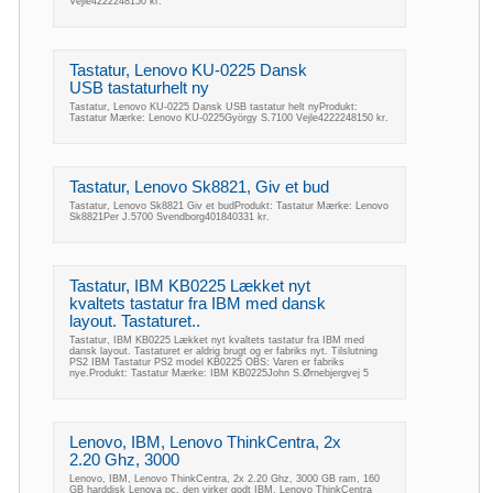
Vejle4222248150 kr.
Tastatur, Lenovo KU-0225 Dansk
USB tastaturhelt ny
Tastatur, Lenovo KU-0225 Dansk USB tastatur helt nyProdukt:
Tastatur Mærke: Lenovo KU-0225György S.7100 Vejle4222248150 kr.
Tastatur, Lenovo Sk8821, Giv et bud
Tastatur, Lenovo Sk8821 Giv et budProdukt: Tastatur Mærke: Lenovo
Sk8821Per J.5700 Svendborg401840331 kr.
Tastatur, IBM KB0225 Lækket nyt
kvaltets tastatur fra IBM med dansk
layout. Tastaturet..
Tastatur, IBM KB0225 Lækket nyt kvaltets tastatur fra IBM med
dansk layout. Tastaturet er aldrig brugt og er fabriks nyt. Tilslutning
PS2 IBM Tastatur PS2 model KB0225 OBS: Varen er fabriks
nye.Produkt: Tastatur Mærke: IBM KB0225John S.Ørnebjergvej 5
Lenovo, IBM, Lenovo ThinkCentra, 2x
2.20 Ghz, 3000
Lenovo, IBM, Lenovo ThinkCentra, 2x 2.20 Ghz, 3000 GB ram, 160
GB harddisk Lenova pc, den virker godt IBM, Lenovo ThinkCentra