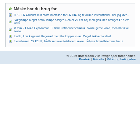
Måske har du brug for
IHC, LK Grundet min store interesse for LK IHC og tekniske installationer, har jeg lave..
Væglampe Meget smuk lampe sælges.Den er 29 cm høj med glas.Den hænger 17,5 cm
ud fr..
8 mm Z1 Nizo Exposomat 8T 8mm retro videocamera. Skulle gerne virke, men har ikke
teste..
Butik, Træ kagesæt Kagesæt med the kopper i træ. Meget lækker kvalitet
Sennheiser RS 120 II, trådløse hovedtelefoner Lækre trådløse hovedtelefoner fra S..
© 2026 datezr.com. Alle rettigheder forbeholdes.
Kontakt
|
Privatliv
|
Vilkår og betingelser