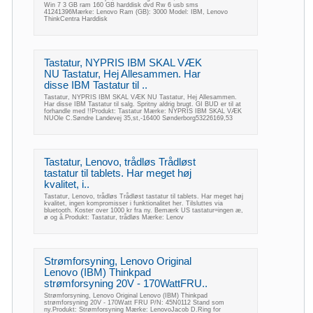
Win 7 3 GB ram 160 GB harddisk dvd Rw 6 usb sms
41241396Mærke: Lenovo Ram (GB): 3000 Model: IBM, Lenovo
ThinkCentra Harddisk
Tastatur, NYPRIS IBM SKAL VÆK
NU Tastatur, Hej Allesammen. Har
disse IBM Tastatur til ..
Tastatur, NYPRIS IBM SKAL VÆK NU Tastatur, Hej Allesammen.
Har disse IBM Tastatur til salg. Spritny aldrig brugt. GI BUD er til at
forhandle med !!Produkt: Tastatur Mærke: NYPRIS IBM SKAL VÆK
NUOle C.Søndre Landevej 35,st,-16400 Sønderborg53226169,53
Tastatur, Lenovo, trådløs Trådløst
tastatur til tablets. Har meget høj
kvalitet, i..
Tastatur, Lenovo, trådløs Trådløst tastatur til tablets. Har meget høj
kvalitet, ingen kompromisser i funktionalitet her. Tilsluttes via
bluetooth. Koster over 1000 kr fra ny. Bemærk US tastatur=ingen æ,
ø og å.Produkt: Tastatur, trådløs Mærke: Lenov
Strømforsyning, Lenovo Original
Lenovo (IBM) Thinkpad
strømforsyning 20V - 170WattFRU..
Strømforsyning, Lenovo Original Lenovo (IBM) Thinkpad
strømforsyning 20V - 170Watt FRU P/N: 45N0112 Stand som
ny.Produkt: Strømforsyning Mærke: LenovoJacob D.Ring for