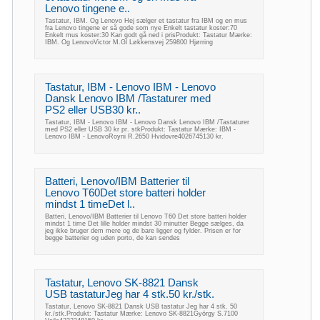
Lenovo tingene e..
Tastatur, IBM. Og Lenovo Hej sælger et tastatur fra IBM og en mus
fra Lenovo tingene er så gode som nye Enkelt tastatur koster:70
Enkelt mus koster:30 Kan godt gå ned i prisProdukt: Tastatur Mærke:
IBM. Og LenovoVictor M.Gl Løkkensvej 259800 Hjørring
Tastatur, IBM - Lenovo IBM - Lenovo
Dansk Lenovo IBM /Tastaturer med
PS2 eller USB30 kr..
Tastatur, IBM - Lenovo IBM - Lenovo Dansk Lenovo IBM /Tastaturer
med PS2 eller USB 30 kr pr. stkProdukt: Tastatur Mærke: IBM -
Lenovo IBM - LenovoRoyni R.2650 Hvidovre4026745130 kr.
Batteri, Lenovo/IBM Batterier til
Lenovo T60Det store batteri holder
mindst 1 timeDet l..
Batteri, Lenovo/IBM Batterier til Lenovo T60 Det store batteri holder
mindst 1 time Det lille holder mindst 30 minutter Begge sælges, da
jeg ikke bruger dem mere og de bare ligger og fylder. Prisen er for
begge batterier og uden porto, de kan sendes
Tastatur, Lenovo SK-8821 Dansk
USB tastaturJeg har 4 stk.50 kr./stk.
Tastatur, Lenovo SK-8821 Dansk USB tastatur Jeg har 4 stk. 50
kr./stk.Produkt: Tastatur Mærke: Lenovo SK-8821György S.7100