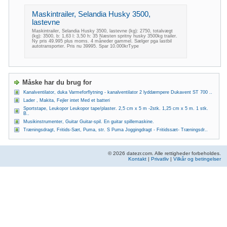
Maskintrailer, Selandia Husky 3500,
lastevne
Maskintrailer, Selandia Husky 3500, lastevne (kg): 2750, totalvægt
(kg): 3500, b: 1,63 l: 3,50 h: 35 Næsten spritny husky 3500kg trailer.
Ny pris 49.995 plus moms. 4 måneder gammel. Sælger pga lastbil
autotransporter. Pris nu 39995. Spar 10.000krType
Måske har du brug for
Kanalventilator, duka Varmeforflytning - kanalventilator 2 lyddæmpere Dukavent ST 700 ..
Lader , Makita, Fejler intet Med et batteri
Sportstape, Leukopor Leukopor tape/plaster. 2,5 cm x 5 m -2stk. 1,25 cm x 5 m. 1 stk.
B..
Musikinstrumenter, Guitar Guitar-spil. En guitar spillemaskine.
Træningsdragt, Fritids-Sæt, Puma, str. S Puma Joggingdragt - Fritidssæt- Træningsdr..
© 2026 datezr.com. Alle rettigheder forbeholdes.
Kontakt
|
Privatliv
|
Vilkår og betingelser