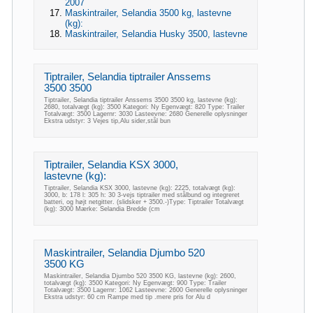
2007
Maskintrailer, Selandia 3500 kg, lastevne
(kg):
Maskintrailer, Selandia Husky 3500, lastevne
Tiptrailer, Selandia tiptrailer Anssems
3500 3500
Tiptrailer, Selandia tiptrailer Anssems 3500 3500 kg, lastevne (kg):
2680, totalvægt (kg): 3500 Kategori: Ny Egenvægt: 820 Type: Trailer
Totalvægt: 3500 Lagernr: 3030 Lasteevne: 2680 Generelle oplysninger
Ekstra udstyr: 3 Vejes tip,Alu sider,stål bun
Tiptrailer, Selandia KSX 3000,
lastevne (kg):
Tiptrailer, Selandia KSX 3000, lastevne (kg): 2225, totalvægt (kg):
3000, b: 178 l: 305 h: 30 3-vejs tiptrailer med stålbund og integreret
batteri, og højt netgitter. (slidsker + 3500.-)Type: Tiptrailer Totalvægt
(kg): 3000 Mærke: Selandia Bredde (cm
Maskintrailer, Selandia Djumbo 520
3500 KG
Maskintrailer, Selandia Djumbo 520 3500 KG, lastevne (kg): 2600,
totalvægt (kg): 3500 Kategori: Ny Egenvægt: 900 Type: Trailer
Totalvægt: 3500 Lagernr: 1062 Lasteevne: 2600 Generelle oplysninger
Ekstra udstyr: 60 cm Rampe med tip .mere pris for Alu d