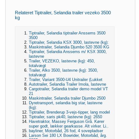
Relateret Tiptrailer, Selandia trailer vezeko 3500
kg
Tiptrailer, Selandia tiptrailer Anssems 3500
3500
Tiptrailer, Selandia KSX 3000, lastevne (kg):
Maskintrailer, Selandia Djumbo 520 3500 KG
Tiptrailer, Selandia Anssems m/ KSX 3000,
lastevne
Trailer, VEZEKO, lastevne (kg): 450,
totalvægt
Trailer, Alko 3500, lastevne (kg): 3500,
totalvægt
Trailer, Variant 3500-U4 Unitrailer (Lukket
Autotrailer, Selandia Trailer Imola, lastevne
Cargotrailer, Selandia trailer demo model VT
21
Maskintrailer, Selandia trailer Djumbo 2500
Dyretransport, selandia big star, lastevne
(kg):
Tiptrailer, Brenderup 3-vejs-tipper, lang model
Tiptrailer, saris pk40, lastevne (kg): 2650
Havetraktor, Massey Ferguson Grå. Kører
super godt, lækker gearkasse. Alt virker. Li..
bayliner, Motorbåd, 26 fod, 4 sovepladser
Larson Sei 180 LX Bowrider, Motorbåd, årg.