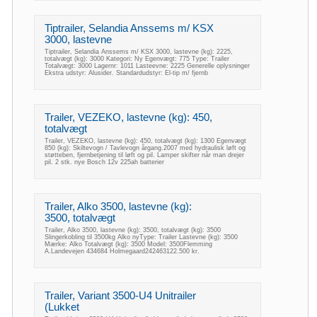
Tiptrailer, Selandia Anssems m/ KSX
3000, lastevne
Tiptrailer, Selandia Anssems m/ KSX 3000, lastevne (kg): 2225,
totalvægt (kg): 3000 Kategori: Ny Egenvægt: 775 Type: Trailer
Totalvægt: 3000 Lagernr: 1011 Lasteevne: 2225 Generelle oplysninger
Ekstra udstyr: Alusider. Standardudstyr: El-tip m/ fjernb
Trailer, VEZEKO, lastevne (kg): 450,
totalvægt
Trailer, VEZEKO, lastevne (kg): 450, totalvægt (kg): 1300 Egenvægt
850 (kg): Skiltevogn / Tavlevogn årgang.2007 med hydraulisk løft og
støtteben, fjernbetjening til løft og pil. Lamper skifter når man drejer
pil. 2 stk. nye Bosch 12v 225ah batterier
Trailer, Alko 3500, lastevne (kg):
3500, totalvægt
Trailer, Alko 3500, lastevne (kg): 3500, totalvægt (kg): 3500
Slingerkobling til 3500kg Alko nyType: Trailer Lastevne (kg): 3500
Mærke: Alko Totalvægt (kg): 3500 Model: 3500Flemming
A.Landevejen 434684 Holmegaard242463122.500 kr.
Trailer, Variant 3500-U4 Unitrailer
(Lukket