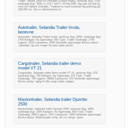
Trailer, Variant 3500-U4 Unitrailer (Lukket trailer), lastevne (kg): 2700,
totalvægt (kg): 3500, b: 210 l: 420 h: 30 Hej DBA Jeg står og skal af
med min Variant Unitrailer. Traileren er med monteret høj pressing på
190-200 cm. Der er eftermonteret et
Autotrailer, Selandia Trailer Imola,
lastevne
Autotrailer, Selandia Trailer Imola, lastevne (kg): 2050, totalvægt (kg):
2700 Kategori: Ny Egenvægt: 650 Type: Trailer Totalvægt: 2700
Lagernr: 3332 Lasteevne: 2050 Generelle oplysninger Ekstra udstyr:
.næsehjul ,tip,mm meget fin auto trailer prisen
Cargotrailer, Selandia trailer demo
model VT 21
Cargotrailer, Selandia trailer demo model VT 21, lastevne (kg): 475,
totalvægt (kg): 750 Kategori: Ny Egenvægt: 275 Type: Trailer
Totalvægt: 750 Lagernr: 06083 Lasteevne: 475 Generelle oplysninger
Ekstra udstyr: rigtig fin lille cargo trailer sælges
Maskintrailer, Selandia trailer Djumbo
2500
Maskintrailer, Selandia trailer Djumbo 2500, lastevne (kg): 1850,
totalvægt (kg): 2500 Kategori: Ny Egenvægt: 650 Type: Trailer
Totalvægt: 2500 Lagernr: 1047 Lasteevne: 1850 Generelle oplysninger
Ekstra udstyr: Maskintrailer m/tip, 60 cm rampe, alumi