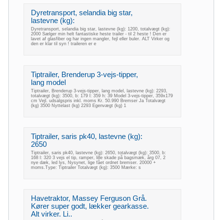
Dyretransport, selandia big star,
lastevne (kg):
Dyretransport, selandia big star, lastevne (kg): 1200, totalvægt (kg):
2000 Sælger min helt fantastiske heste trailer - til 2 heste ! Den er
lavet af glasfiber og har ingen mangler, fejl eller buler. ALT Virker og
den er klar til syn ! traileren er e
Tiptrailer, Brenderup 3-vejs-tipper,
lang model
Tiptrailer, Brenderup 3-vejs-tipper, lang model, lastevne (kg): 2293,
totalvægt (kg): 3500, b: 179 l: 359 h: 39 Model 3-vejs-tipper, 359x179
cm Vejl. udsalgspris inkl. moms Kr. 50.990 Bremser Ja Totalvægt
(kg) 3500 Nyttelast (kg) 2293 Egenvægt (kg) 1
Tiptrailer, saris pk40, lastevne (kg):
2650
Tiptrailer, saris pk40, lastevne (kg): 2650, totalvægt (kg): 3500, b:
168 l: 320 3 vejs el tip, ramper, lille skade på bagsmæk, årg 07, 2
nye dæk, led lys, Nysynet, lige fået ordnet bremser. 20000 +
moms.Type: Tiptrailer Totalvægt (kg): 3500 Mærke: s
Havetraktor, Massey Ferguson Grå.
Kører super godt, lækker gearkasse.
Alt virker. Li..