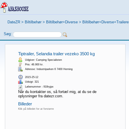
DateZR
>
Biltilbehør
>
Biltilbehør+Diverse
>
Biltilbehør+Diverse+Trailere
Søg:
Tiptrailer, Selandia trailer vezeko 3500 kg
Udgiver: Camping Specialisten
Pris: 46.900 kr.
Adresse: Industriparken 6 7400 Herning
2015-25-12
Udsigt: 321
Løbenummer：918ryjpx
Når du kontakter os, så fortæl mig, at du se de
oplysninger fra datezr.com.
Billeder
Klik på billedet for at forstørre