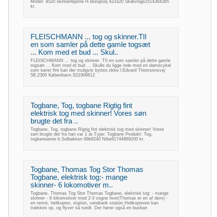
Model: 4520 skinnerBjarne H.Borupvej 423320 Skævinge2514364395
kr.
FLEISCHMANN ... tog og skinner.TIl
en som samler på dette gamle togsæt
... Kom med et bud ... Skul..
FLEISCHMANN ... tog og skinner. TIl en som samler på dette gamle
togsæt ... Kom med et bud ... Skulle du ligge inde med en damecykel
som kører fint kan der muligvis byttes.rikke l.Edvard Thomsensvej
5B,2300 København S21906612
Togbane, Tog, togbane Rigtig fint
elektrisk tog med skinner! Vores søn
brugte det fra ..
Togbane, Tog, togbane Rigtig fint elektrisk tog med skinner! Vores
søn brugte det fra han var 1 år.Type: Togbane Produkt: Tog,
togbaneanne b.Solbakken 69b9240 Nibe61744869200 kr.
Togbane, Thomas Tog Stor Thomas
Togbane, elektrisk tog:- mange
skinner- 6 lokomotiver m..
Togbane, Thomas Tog Stor Thomas Togbane, elektrisk tog: - mange
skinner - 6 lokomotiver med 2-3 vogne hver(Thomas er en af dem) -
en remis, helikopter, station, vandtank station Helikopteren kan
trækkes op, og flyver så rundt. Der hører også en busban