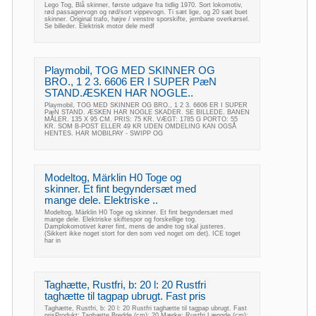
Lego Tog, Blå skinner, første udgave fra tidlig 1970. Sort lokomotiv,
rød passagervogn og rød/sort vippevogn. Ti sæt lige, og 20 sæt buet
skinner. Original trafo, højre / venstre sporskifte, jernbane overkørsel.
Se billeder. Elektrisk motor dele medf
Playmobil, TOG MED SKINNER OG
BRO., 1 2 3. 6606 ER I SUPER PæN
STAND.ÆSKEN HAR NOGLE..
Playmobil, TOG MED SKINNER OG BRO., 1 2 3. 6606 ER I SUPER
PæN STAND. ÆSKEN HAR NOGLE SKADER. SE BILLEDE. BANEN
MÅLER. 135 X 95 CM. PRIS: 75 KR. VÆGT: 1785 G PORTO: 55
KR. SOM B-POST ELLER 49 KR UDEN OMDELING KAN OGSÅ
HENTES. HAR MOBILPAY - SWIPP OG
Modeltog, Märklin H0 Toge og
skinner. Et fint begyndersæt med
mange dele. Elektriske ..
Modeltog, Märklin H0 Toge og skinner. Et fint begyndersæt med
mange dele. Elektriske skiftespor og forskellige tog.
Damplokomotivet kører fint, mens de andre tog skal justeres.
(Sikkert ikke noget stort for den som ved noget om det). ICE toget
har in
Taghætte, Rustfri, b: 20 l: 20 Rustfri
taghætte til tagpap ubrugt. Fast pris
Taghætte, Rustfri, b: 20 l: 20 Rustfri taghætte til tagpap ubrugt. Fast
prisProdukt: Taghætte Bredde (cm): 20 Mærke: Rustfri Længde (cm):