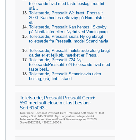
toiletsæde hvid med faste beslag i rustfrit
stål..
Toiletsæde, Pressalit Wc bræt. Pressalit
2000. Kan hentes i Skovby på Nordfalster
el..
Toiletsæde, Pressalit Kan hentes i Skovby
på Nordfalster eller i Nyråd ved Vordingborg.
Toiletsæde, Pressalit seats Ny og ubrugt
toiletsæde fra Pressalit, model Scandinavia
..
Toiletsæde, Pressalit Toiletsæde aldrig brugt
da det er et fejlkøb, mærket er Press..
Toiletsæde, Pressalit 724 Nyt
toiletsædePressalit 724 toiletsæde hvid med
faste besl..
Toiletsæde, Pressalit Scandinavia uden
beslag, grå, fint tilstand
Toiletsæde, Pressalit Pressalit Cera+
590 med soft close m. fast beslag -
Sort.615093-..
Toiletsæde, Pressalit Pressalit Cera+ 590 med soft close m. fast
beslag - Sort. 615093-001. Nyt i orginal emballage.Produkt:
Toiletsæde Mærke: PressalitTina K.Rosenvangsvej 232670
Greve30125519, 43692019600 kr.