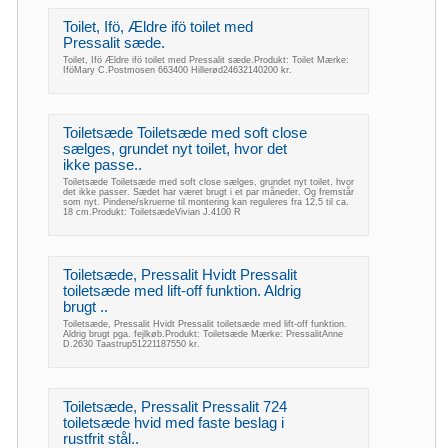
Toilet, Ifö, Ældre ifö toilet med
Pressalit sæde.
Toilet, Ifö Ældre ifö toilet med Pressalit sæde.Produkt: Toilet Mærke:
IföMary C.Postmosen 663400 Hillerød24632140200 kr.
Toiletsæde Toiletsæde med soft close
sælges, grundet nyt toilet, hvor det
ikke passe..
Toiletsæde Toiletsæde med soft close sælges, grundet nyt toilet, hvor
det ikke passer. Sædet har været brugt i et par måneder. Og fremstår
som nyt. Pindene/skruerne til montering kan reguleres fra 12,5 til ca.
18 cm.Produkt: ToiletsædeVivian J.4100 R
Toiletsæde, Pressalit Hvidt Pressalit
toiletsæde med lift-off funktion. Aldrig
brugt ..
Toiletsæde, Pressalit Hvidt Pressalit toiletsæde med lift-off funktion.
Aldrig brugt pga. fejlkøb.Produkt: Toiletsæde Mærke: PressalitAnne
D.2630 Taastrup51221187550 kr.
Toiletsæde, Pressalit Pressalit 724
toiletsæde hvid med faste beslag i
rustfrit stål..