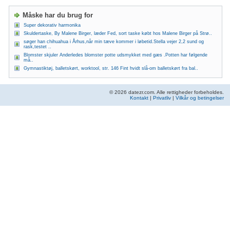
Måske har du brug for
Super dekorativ harmonika
Skuldertaske, By Malene Birger, læder Fed, sort taske købt hos Malene Birger på Strø..
søger han chihuahua i Århus,når min tæve kommer i løbetid.Stella vejer 2,2 sund og
rask,testet ..
Blomster skjuler Anderledes blomster potte udsmykket med gæs .Potten har følgende
må..
Gymnastiktøj, balletskørt, worktool, str. 146 Fint hvidt slå-om balletskørt fra bal..
© 2026 datezr.com. Alle rettigheder forbeholdes.
Kontakt
|
Privatliv
|
Vilkår og betingelser