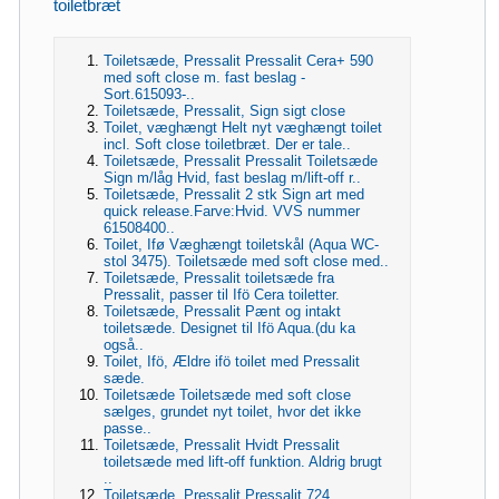
toiletbræt
Toiletsæde, Pressalit Pressalit Cera+ 590
med soft close m. fast beslag -
Sort.615093-..
Toiletsæde, Pressalit, Sign sigt close
Toilet, væghængt Helt nyt væghængt toilet
incl. Soft close toiletbræt. Der er tale..
Toiletsæde, Pressalit Pressalit Toiletsæde
Sign m/låg Hvid, fast beslag m/lift-off r..
Toiletsæde, Pressalit 2 stk Sign art med
quick release.Farve:Hvid. VVS nummer
61508400..
Toilet, Ifø Væghængt toiletskål (Aqua WC-
stol 3475). Toiletsæde med soft close med..
Toiletsæde, Pressalit toiletsæde fra
Pressalit, passer til Ifö Cera toiletter.
Toiletsæde, Pressalit Pænt og intakt
toiletsæde. Designet til Ifö Aqua.(du ka
også..
Toilet, Ifö, Ældre ifö toilet med Pressalit
sæde.
Toiletsæde Toiletsæde med soft close
sælges, grundet nyt toilet, hvor det ikke
passe..
Toiletsæde, Pressalit Hvidt Pressalit
toiletsæde med lift-off funktion. Aldrig brugt
..
Toiletsæde, Pressalit Pressalit 724