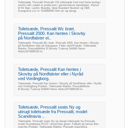
Toiletsæde, Pressalit Pressalit 724 toiletsæde hvid med faste beslag i
rustfrit stål; sædet er produceret i gennemfarvet hærdeplast. Passer
til Ifö Sign, Laufen Skandia, Ideal Standard Skanitet og V&B;
Scangracia vvs nr: 614980000 Helt nyt og ubrugt.
Toiletsæde, Pressalit Wc bræt.
Pressalit 2000. Kan hentes i Skovby
på Nordfalster el..
Toiletsæde, Pressalit Wc bræt. Pressalit 2000. Kan hentes i Skovby
på Nordfalster eller på Næsgaard. Fejler intet!Produkt: Toiletsæde
Mærke: PressalitMette B.Skovby Tværvej 544840 Nørre
Alslev2074986150 kr.
Toiletsæde, Pressalit Kan hentes i
Skovby på Nordfalster eller i Nyråd
ved Vordingborg.
Toiletsæde, Pressalit Kan hentes i Skovby på Nordfalster eller i Nyråd
ved Vordingborg.Produkt: Toiletsæde Mærke: PressalitMette
B.Skovby Tværvej 544840 Nørre Alslev2074986160 kr.
Toiletsæde, Pressalit seats Ny og
ubrugt toiletsæde fra Pressalit, model
Scandinavia ..
Toiletsæde, Pressalit seats Ny og ubrugt toiletsæde fra Pressalit,
model Scandinavia PLUS i Amazonas green. Fejlkøb da farven ikke
matcher.Produkt: Toiletsæde Mærke: Pressalit seatsSilvia