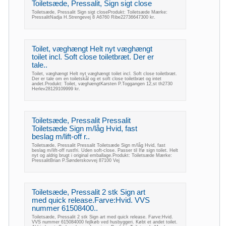
Toiletsæde, Pressalit, Sign sigt close
Toiletsæde, Pressalit Sign sigt closeProdukt: Toiletsæde Mærke:
PressalitNadja H.Strengevej 8 A6760 Ribe22736647300 kr.
Toilet, væghængt Helt nyt væghængt
toilet incl. Soft close toiletbræt. Der er
tale..
Toilet, væghængt Helt nyt væghængt toilet incl. Soft close toiletbræt.
Der er tale om en toiletskål og et soft close toiletbræt og intet
andet.Produkt: Toilet, væghængtKarsten P.Toggangen 12,st th2730
Herlev28129109999 kr.
Toiletsæde, Pressalit Pressalit
Toiletsæde Sign m/låg Hvid, fast
beslag m/lift-off r..
Toiletsæde, Pressalit Pressalit Toiletsæde Sign m/låg Hvid, fast
beslag m/lift-off rustfri. Uden soft-close. Passer til Ifø sign toilet. Helt
nyt og aldrig brugt i original emballage.Produkt: Toiletsæde Mærke:
PressalitBrian P.Sønderskovvej 87100 Vej
Toiletsæde, Pressalit 2 stk Sign art
med quick release.Farve:Hvid. VVS
nummer 61508400..
Toiletsæde, Pressalit 2 stk Sign art med quick release. Farve:Hvid.
VVS nummer 615084000 fejlkøb ved husbyggeri. Købt et andet toilet.