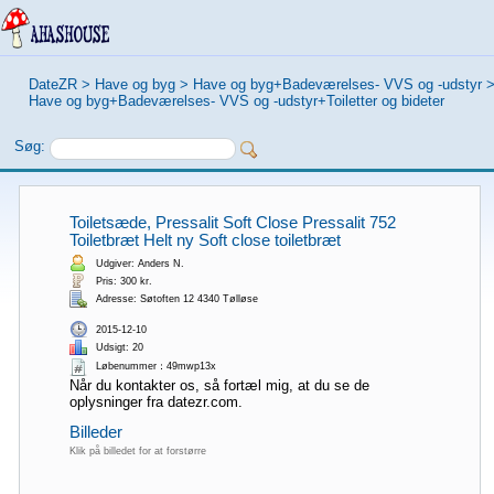
DateZR
>
Have og byg
>
Have og byg+Badeværelses- VVS og -udstyr
Have og byg+Badeværelses- VVS og -udstyr+Toiletter og bideter
Søg:
Toiletsæde, Pressalit Soft Close Pressalit 752
Toiletbræt Helt ny Soft close toiletbræt
Udgiver: Anders N.
Pris: 300 kr.
Adresse: Søtoften 12 4340 Tølløse
2015-12-10
Udsigt: 20
Løbenummer：49mwp13x
Når du kontakter os, så fortæl mig, at du se de
oplysninger fra datezr.com.
Billeder
Klik på billedet for at forstørre