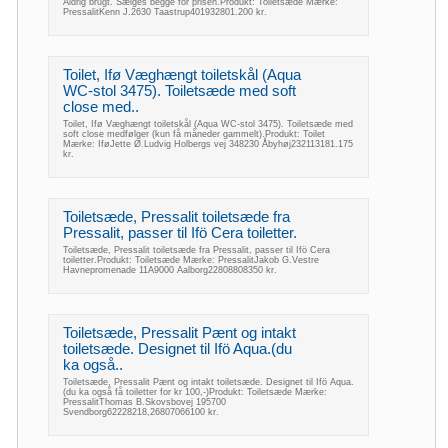
Aldrig brugt. Sælges begge for prisen.Produkt: Toiletsæde Mærke:
PressalitKenn J.2630 Taastrup401932801.200 kr.
Toilet, Ifø Væghængt toiletskål (Aqua
WC-stol 3475). Toiletsæde med soft
close med..
Toilet, Ifø Væghængt toiletskål (Aqua WC-stol 3475). Toiletsæde med
soft close medfølger (kun få måneder gammelt).Produkt: Toilet
Mærke: IføJette Ø.Ludvig Holbergs vej 348230 Åbyhøj232113181.175
kr.
Toiletsæde, Pressalit toiletsæde fra
Pressalit, passer til Ifö Cera toiletter.
Toiletsæde, Pressalit toiletsæde fra Pressalit, passer til Ifö Cera
toiletter.Produkt: Toiletsæde Mærke: PressalitJakob G.Vestre
Havnepromenade 11A9000 Aalborg22808808350 kr.
Toiletsæde, Pressalit Pænt og intakt
toiletsæde. Designet til Ifö Aqua.(du
ka også..
Toiletsæde, Pressalit Pænt og intakt toiletsæde. Designet til Ifö Aqua.
(du ka også få toiletter for kr 100,-)Produkt: Toiletsæde Mærke:
PressalitThomas B.Skovsbovej 195700
Svendborg62228218,26807066100 kr.